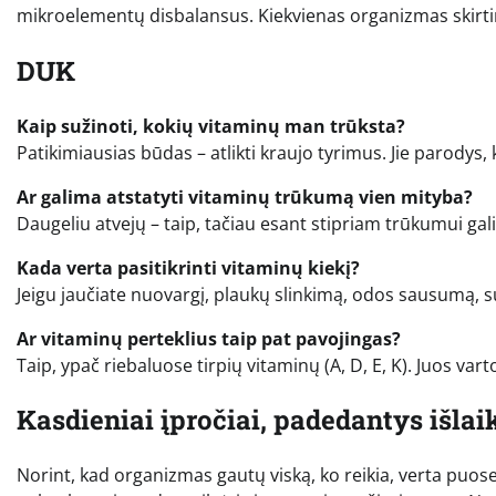
mikroelementų disbalansus. Kiekvienas organizmas skirtin
DUK
Kaip sužinoti, kokių vitaminų man trūksta?
Patikimiausias būdas – atlikti kraujo tyrimus. Jie parodys, 
Ar galima atstatyti vitaminų trūkumą vien mityba?
Daugeliu atvejų – taip, tačiau esant stipriam trūkumui gal
Kada verta pasitikrinti vitaminų kiekį?
Jeigu jaučiate nuovargį, plaukų slinkimą, odos sausumą, su
Ar vitaminų perteklius taip pat pavojingas?
Taip, ypač riebaluose tirpių vitaminų (A, D, E, K). Juos va
Kasdieniai įpročiai, padedantys išla
Norint, kad organizmas gautų viską, ko reikia, verta puosel