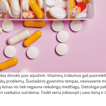
kia išmokti juos atpažinti. Vitaminų trūkumas gali pasireikšt
laukų problemų. Šiuolaikinis gyvenimo tempas, nevisavertė m
ų kūnas vis tiek negauna reikalingų medžiagų. Dietologai pa
ni sveikatos sutrikimai. Todėl verta įsiklausyti į savo kūną ir 