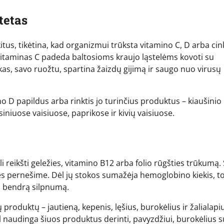
tetas
itus, tikėtina, kad organizmui trūksta vitamino C, D arba cin
itaminas C padeda baltosioms kraujo ląstelėms kovoti su
kas, savo ruožtu, spartina žaizdų gijimą ir saugo nuo virusų
no D papildus arba rinktis jo turinčius produktus – kiaušinio
iniuose vaisiuose, paprikose ir kivių vaisiuose.
i reikšti geležies, vitamino B12 arba folio rūgšties trūkumą. 
ies pernešime. Dėl jų stokos sumažėja hemoglobino kiekis, t
a bendrą silpnumą.
produktų – jautieną, kepenis, lęšius, burokėlius ir žalialapi
l naudinga šiuos produktus derinti, pavyzdžiui, burokėlius s