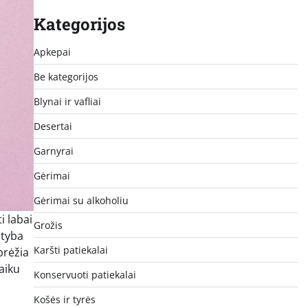
Kategorijos
Apkepai
Be kategorijos
Blynai ir vafliai
Desertai
Garnyrai
Gėrimai
Gėrimai su alkoholiu
i labai
Grožis
ityba
Karšti patiekalai
brėžia
laiku
Konservuoti patiekalai
Košės ir tyrės