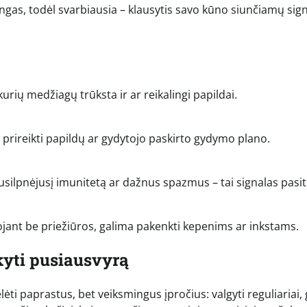
gas, todėl svarbiausia – klausytis savo kūno siunčiamų sign
kurių medžiagų trūksta ir ar reikalingi papildai.
i prireikti papildų ar gydytojo paskirto gydymo plano.
silpnėjusį imunitetą ar dažnus spazmus – tai signalas pasiti
rtojant be priežiūros, galima pakenkti kepenims ar inkstams.
ikyti pusiausvyrą
ėti paprastus, bet veiksmingus įpročius: valgyti reguliariai, 