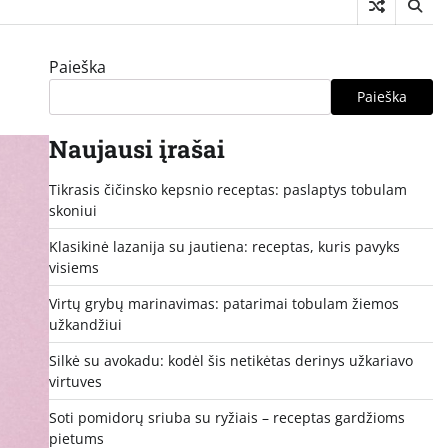
Paieška
Paieška
Naujausi įrašai
Tikrasis čičinsko kepsnio receptas: paslaptys tobulam
skoniui
Klasikinė lazanija su jautiena: receptas, kuris pavyks
visiems
Virtų grybų marinavimas: patarimai tobulam žiemos
užkandžiui
Silkė su avokadu: kodėl šis netikėtas derinys užkariavo
virtuves
Soti pomidorų sriuba su ryžiais – receptas gardžioms
pietums