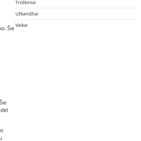
Troškiniai
Užkandžiai
Vaikai
ko. Šie
Šie
odėl
us
u