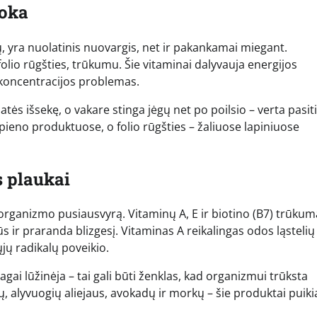
toka
 yra nuolatinis nuovargis, net ir pakankamai miegant.
folio rūgšties, trūkumu. Šie vitaminai dalyvauja energijos
 koncentracijos problemas.
atės išsekę, o vakare stinga jėgų net po poilsio – verta pasiti
pieno produktuose, o folio rūgšties – žaliuose lapiniuose
s plaukai
ę organizmo pusiausvyrą. Vitaminų A, E ir biotino (B7) trūkum
 ir praranda blizgesį. Vitaminas A reikalingas odos ląstelių
ųjų radikalų poveikio.
nagai lūžinėja – tai gali būti ženklas, kad organizmui trūksta
lų, alyvuogių aliejaus, avokadų ir morkų – šie produktai puiki