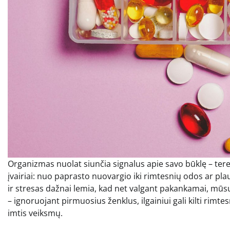
Organizmas nuolat siunčia signalus apie savo būklę – terei
įvairiai: nuo paprasto nuovargio iki rimtesnių odos ar p
ir stresas dažnai lemia, kad net valgant pakankamai, mūs
– ignoruojant pirmuosius ženklus, ilgainiui gali kilti rimtes
imtis veiksmų.