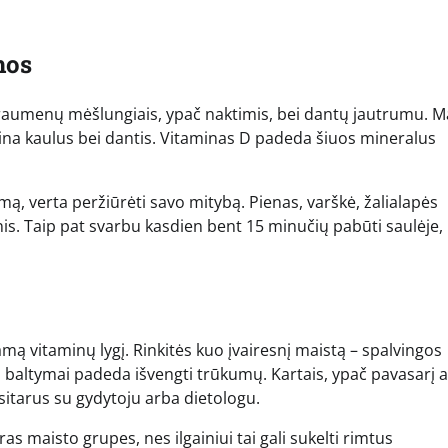
mos
 raumenų mėšlungiais, ypač naktimis, bei dantų jautrumu. M
prina kaulus bei dantis. Vitaminas D padeda šiuos mineralus
ą, verta peržiūrėti savo mitybą. Pienas, varškė, žalialapės
nis. Taip pat svarbu kasdien bent 15 minučių pabūti saulėje,
mą vitaminų lygį. Rinkitės kuo įvairesnį maistą – spalvingos
iai baltymai padeda išvengti trūkumų. Kartais, ypač pavasarį 
 pasitarus su gydytoju arba dietologu.
ras maisto grupes, nes ilgainiui tai gali sukelti rimtus