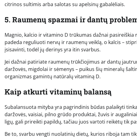
citrinos sultimis arba salotas su apelsinų gabalėliais.
5. Raumenų spazmai ir dantų proble
Magnio, kalcio ir vitamino D trūkumas dažnai pasireiškia
padeda reguliuoti nervų ir raumenų veiklą, o kalcis – sti
įsisavinti, todėl jų derinys yra itin svarbus.
Jei dažnai patiriate raumenų trūkčiojimus ar dantų jautrum
daržovės, migdolai ir sėmenys – puikus šių mineralų šalti
organizmas gamintų natūralų vitaminą D.
Kaip atkurti vitaminų balansą
Subalansuota mityba yra pagrindinis būdas palaikyti tinka
daržovės, vaisiai, pilno grūdo produktai, žuvis ir augalin
ligų, gali prireikti papildų, tačiau juos vartoti reikėtų tik
Be to, svarbu vengti nuolatinių dietų, kurios riboja tam tik