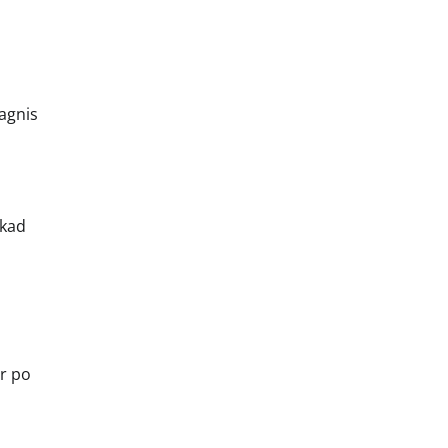
agnis
 kad
ar po