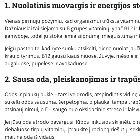
1. Nuolatinis nuovargis ir energijos s
Vienas pirmųjų požymių, kad organizmui trūksta vitaminų,
Dažniausiai tai siejama su B grupės vitaminų, ypač B12 ir 
gamyboje, todėl jų stoka lemia silpnumą, mieguistumą ir
Jeigu pastebite, kad ryte sunku atsikelti, dieną nuolat jauči
kraujo tyrimus. B12 gausu kiaušiniuose, žuvyje, mėsoje ir 
augaluose, pupelėse ir avokaduose.
2. Sausa oda, pleiskanojimas ir trapū
Odos ir plaukų būklė – tarsi veidrodis, atspindintis vidin
sukelti odos sausumą, šerpetojimą, o plaukai tampa trapūs
atsinaujinimui, o E – saugo nuo oksidacinio streso ir laisv
Jei jūsų oda atrodo pavargusi, lūpos linkusios skilinėti, o 
riebaluose tirpių vitaminų. Įtraukite į racioną riešutų, sėk
maitina odą iš vidaus.