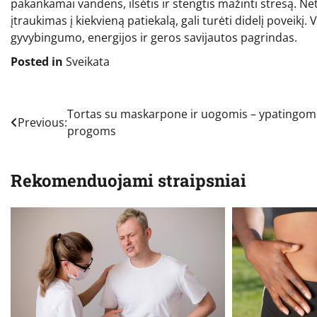
pakankamai vandens, ilsėtis ir stengtis mažinti stresą. Ne
įtraukimas į kiekvieną patiekalą, gali turėti didelį poveikį
gyvybingumo, energijos ir geros savijautos pagrindas.
Posted in
Sveikata
Navigacija
Tortas su maskarpone ir uogomis – ypatingom
Previous:
progoms
tarp
įrašų
Rekomenduojami straipsniai