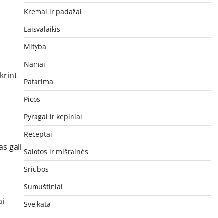
Kremai ir padažai
Laisvalaikis
Mityba
Namai
krinti
Patarimai
Picos
Pyragai ir kepiniai
Receptai
as gali
Salotos ir mišrainės
Sriubos
Sumuštiniai
ai
Sveikata