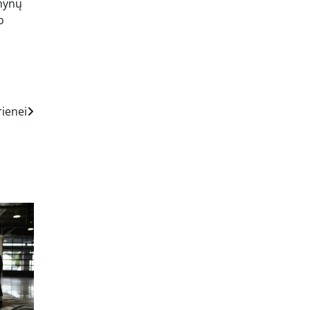
umynų
o
rienei