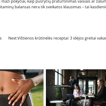
t maži pokyčiai, kaip pusryčių praturtinimas vaisiais ar žal
. Vitaminų balansas nėra tik sveikatos klausimas – tai kasdieni
s
Next:
Vištienos krūtinėlės receptai: 3 idėjos greitai vaka