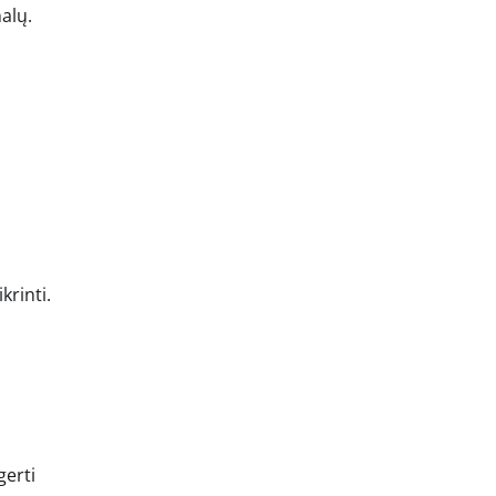
alų.
krinti.
gerti