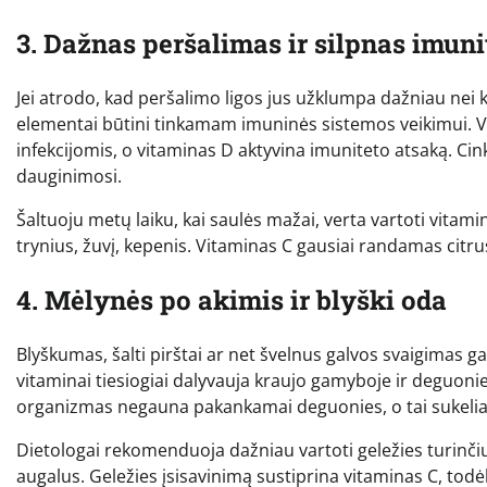
3. Dažnas peršalimas ir silpnas imuni
Jei atrodo, kad peršalimo ligos jus užklumpa dažniau nei k
elementai būtini tinkamam imuninės sistemos veikimui. V
infekcijomis, o vitaminas D aktyvina imuniteto atsaką. Cin
dauginimosi.
Šaltuoju metų laiku, kai saulės mažai, verta vartoti vitami
trynius, žuvį, kepenis. Vitaminas C gausiai randamas citrus
4. Mėlynės po akimis ir blyški oda
Blyškumas, šalti pirštai ar net švelnus galvos svaigimas gal
vitaminai tiesiogiai dalyvauja kraujo gamyboje ir deguon
organizmas negauna pakankamai deguonies, o tai sukeli
Dietologai rekomenduoja dažniau vartoti geležies turinčių 
augalus. Geležies įsisavinimą sustiprina vitaminas C, todė