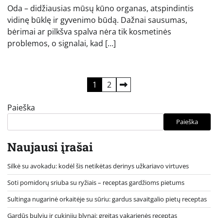
Oda – didžiausias mūsų kūno organas, atspindintis
vidinę būklę ir gyvenimo būdą. Dažnai sausumas,
bėrimai ar pilkšva spalva nėra tik kosmetinės
problemos, o signalai, kad […]
Įrašų
1
2
puslapiavimas
Paieška
Paieška
Naujausi įrašai
Silkė su avokadu: kodėl šis netikėtas derinys užkariavo virtuves
Soti pomidorų sriuba su ryžiais – receptas gardžioms pietums
Sultinga nugarinė orkaitėje su sūriu: gardus savaitgalio pietų receptas
Gardūs bulvių ir cukinijų blynai: greitas vakarienės receptas