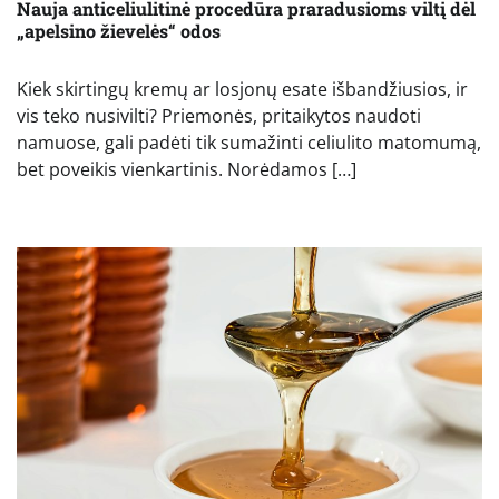
Nauja anticeliulitinė procedūra praradusioms viltį dėl
„apelsino žievelės“ odos
Kiek skirtingų kremų ar losjonų esate išbandžiusios, ir
vis teko nusivilti? Priemonės, pritaikytos naudoti
namuose, gali padėti tik sumažinti celiulito matomumą,
bet poveikis vienkartinis. Norėdamos […]