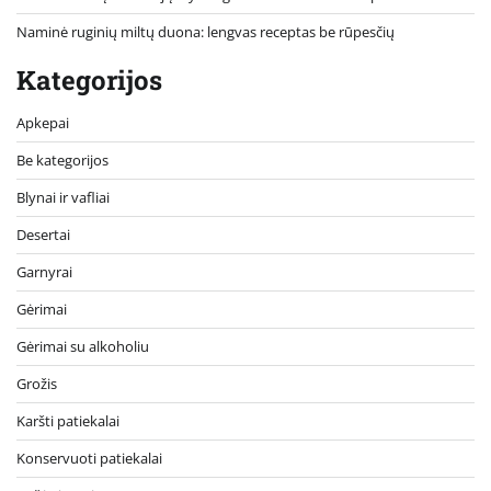
Naminė ruginių miltų duona: lengvas receptas be rūpesčių
Kategorijos
Apkepai
Be kategorijos
Blynai ir vafliai
Desertai
Garnyrai
Gėrimai
Gėrimai su alkoholiu
Grožis
Karšti patiekalai
Konservuoti patiekalai