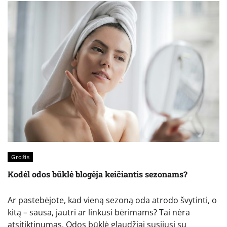
Grožis
Kodėl odos būklė blogėja keičiantis sezonams?
Ar pastebėjote, kad vieną sezoną oda atrodo švytinti, o
kitą – sausa, jautri ar linkusi bėrimams? Tai nėra
atsitiktinumas. Odos būklė glaudžiai susijusi su