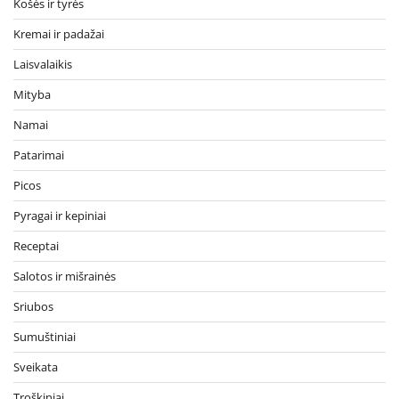
Košės ir tyrės
Kremai ir padažai
Laisvalaikis
Mityba
Namai
Patarimai
Picos
Pyragai ir kepiniai
Receptai
Salotos ir mišrainės
Sriubos
Sumuštiniai
Sveikata
Troškiniai