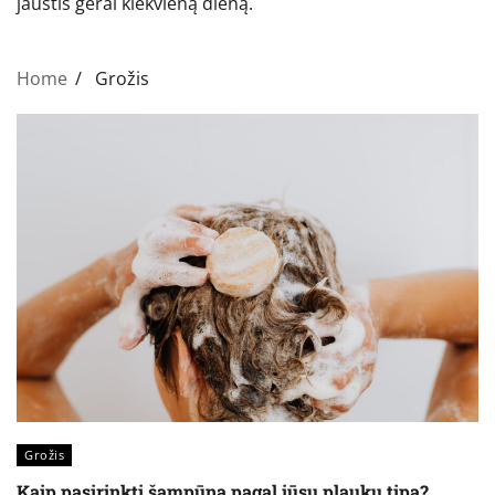
jaustis gerai kiekvieną dieną.
Home
Grožis
Grožis
Kaip pasirinkti šampūną pagal jūsų plaukų tipą?