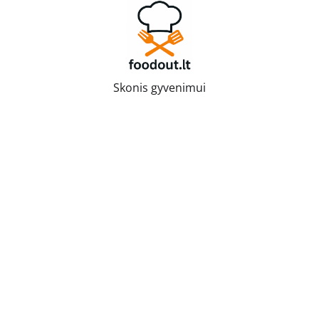
Skip
to
content
Skonis gyvenimui