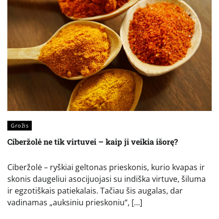
Grožis
Ciberžolė ne tik virtuvei – kaip ji veikia išorę?
Ciberžolė – ryškiai geltonas prieskonis, kurio kvapas ir
skonis daugeliui asocijuojasi su indiška virtuve, šiluma
ir egzotiškais patiekalais. Tačiau šis augalas, dar
vadinamas „auksiniu prieskoniu“, […]