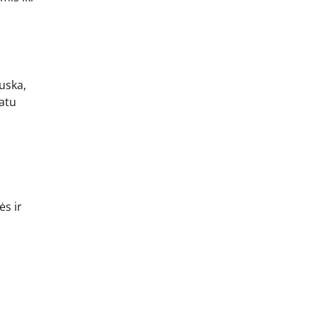
ruska,
natu
ės ir