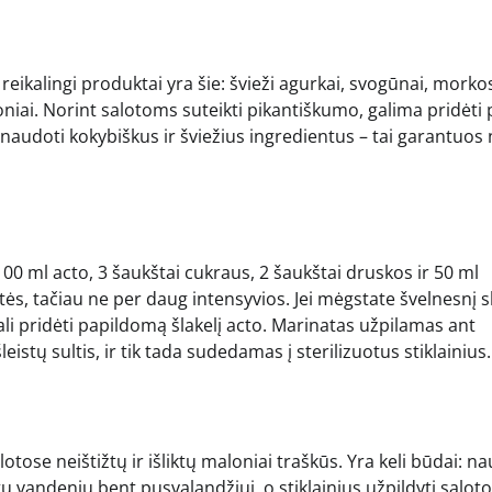
reikalingi produktai yra šie: švieži agurkai, svogūnai, morko
koniai. Norint salotoms suteikti pikantiškumo, galima pridėti 
a naudoti kokybiškus ir šviežius ingredientus – tai garantuos 
100 ml acto, 3 šaukštai cukraus, 2 šaukštai druskos ir 50 ml
štės, tačiau ne per daug intensyvios. Jei mėgstate švelnesnį s
li pridėti papildomą šlakelį acto. Marinatas užpilamas ant
istų sultis, ir tik tada sudedamas į sterilizuotus stiklainius.
otose neištižtų ir išliktų maloniai traškūs. Yra keli būdai: na
tu vandeniu bent pusvalandžiui, o stiklainius užpildyti saloto