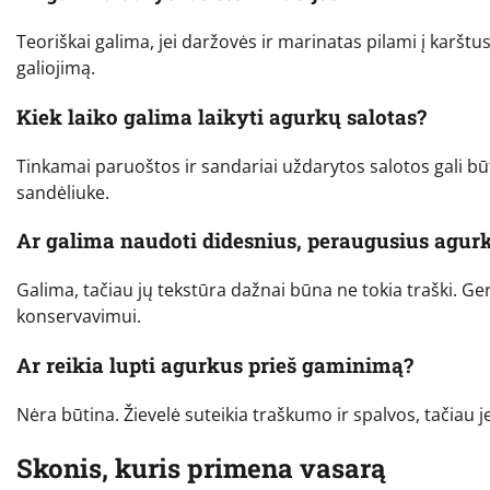
Teoriškai galima, jei daržovės ir marinatas pilami į karštus
galiojimą.
Kiek laiko galima laikyti agurkų salotas?
Tinkamai paruoštos ir sandariai uždarytos salotos gali būti
sandėliuke.
Ar galima naudoti didesnius, peraugusius agur
Galima, tačiau jų tekstūra dažnai būna ne tokia traški. Ge
konservavimui.
Ar reikia lupti agurkus prieš gaminimą?
Nėra būtina. Žievelė suteikia traškumo ir spalvos, tačiau jei
Skonis, kuris primena vasarą