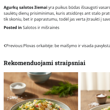
Agurkų salotos žiemai
yra puikus būdas išsaugoti vasaros
saulėtų dienų prisiminimas, kuris atsidūręs ant stalo pra
tik skoniu, bet ir paprastumu, todėl jas verta įtraukti į s
Posted in
Salotos ir mišrainės
Navigacija
Previous:
Plovas orkaitėje: be maišymo ir visada pavykst
tarp
Rekomenduojami straipsniai
įrašų