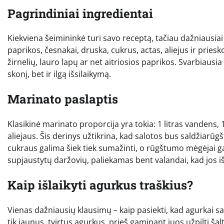
Pagrindiniai ingredientai
Kiekviena šeimininkė turi savo receptą, tačiau dažniausiai 
paprikos, česnakai, druska, cukrus, actas, aliejus ir pries
žirnelių, lauro lapų ar net aitriosios paprikos. Svarbiausi
skonį, bet ir ilgą išsilaikymą.
Marinato paslaptis
Klasikinė marinato proporcija yra tokia: 1 litras vandens, 
aliejaus. Šis derinys užtikrina, kad salotos bus saldžiarūg
cukraus galima šiek tiek sumažinti, o rūgštumo mėgėjai ga
supjaustytų daržovių, paliekamas bent valandai, kad jos išle
Kaip išlaikyti agurkus traškius?
Vienas dažniausių klausimų – kaip pasiekti, kad agurkai sal
tik jaunus, tvirtus agurkus, prieš gaminant juos užpilti šal