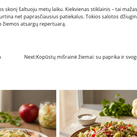
 skonį šaltuoju metų laiku. Kiekvienas stiklainis – tai maža
turtina net paprasčiausius patiekalus. Tokios salotos džiugi
avo žiemos atsargų repertuarą.
a
Next:
Kopūstų mišrainė žiemai: su paprika ir svo