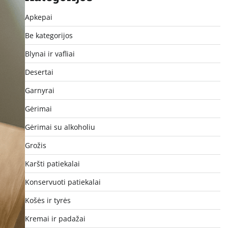
Apkepai
Be kategorijos
Blynai ir vafliai
Desertai
Garnyrai
Gėrimai
Gėrimai su alkoholiu
Grožis
Karšti patiekalai
Konservuoti patiekalai
Košės ir tyrės
Kremai ir padažai