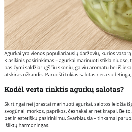
Agurkai yra vienos populiariausių daržovių, kurios vasar
Klasikinis pasirinkimas – agurkai marinuoti stiklainiuose,
pasižymi saldžiarūgščiu skoniu, gaiviu aromatu bei išlieka
atskiras užkandis. Paruošti tokias salotas nėra sudėtinga,
Kodėl verta rinktis agurkų salotas?
Skirtingai nei įprastai marinuoti agurkai, salotos leidžia i
svogūnai, morkos, paprikos, česnakai ar net krapai. Be to, 
bet ir estetišku pasirinkimu. Svarbiausia – tinkamai paru
išliktų harmoningas.