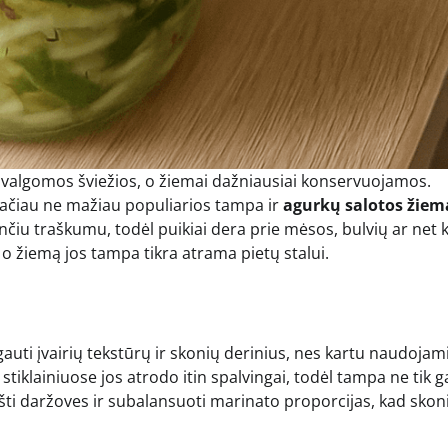
ą valgomos šviežios, o žiemai dažniausiai konservuojamos.
 tačiau ne mažiau populiarios tampa ir
agurkų salotos žiem
nčiu traškumu, todėl puikiai dera prie mėsos, bulvių ar net 
 o žiemą jos tampa tikra atrama pietų stalui.
šgauti įvairių tekstūrų ir skonių derinius, nes kartu naudojam
stiklainiuose jos atrodo itin spalvingai, todėl tampa ne tik g
ošti daržoves ir subalansuoti marinato proporcijas, kad skon