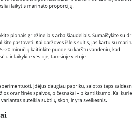
ksliai laikytis marinato proporcijų.
kite plonais griežinėliais arba šiaudeliais. Sumaišykite su d
likite pastovėti. Kai daržovės išleis sultis, jas kartu su mari
r 15–20 minučių kaitinkite puode su karštu vandeniu, kad
 ir laikykite vėsioje, tamsioje vietoje.
ksperimentuoti. Įdėjus daugiau paprikų, salotos taps saldesn
ios oranžinės spalvos, o česnakai – pikantiškumo. Kai kurie
 variantas suteikia subtilų skonį ir yra sveikesnis.
ai