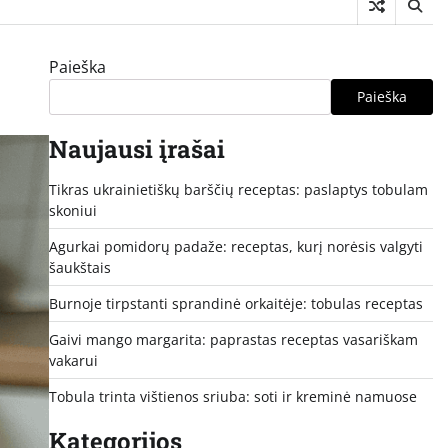
Paieška
Paieška
Naujausi įrašai
Tikras ukrainietiškų barščių receptas: paslaptys tobulam
skoniui
Agurkai pomidorų padaže: receptas, kurį norėsis valgyti
šaukštais
Burnoje tirpstanti sprandinė orkaitėje: tobulas receptas
Gaivi mango margarita: paprastas receptas vasariškam
vakarui
Tobula trinta vištienos sriuba: soti ir kreminė namuose
Kategorijos