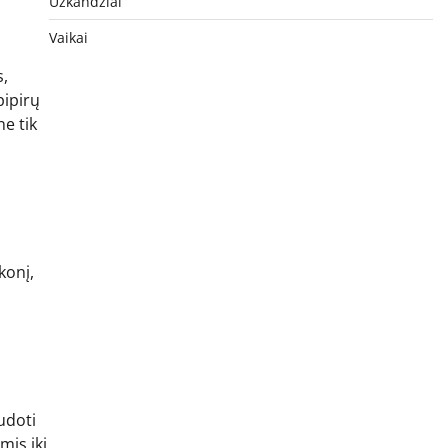
Užkandžiai
Vaikai
s,
pipirų
ne tik
konį,
udoti
mis iki