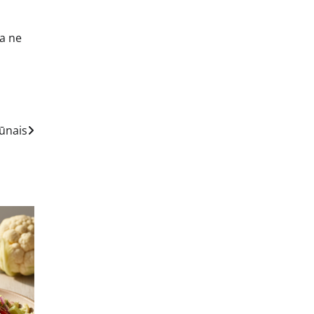
s
na ne
gūnais