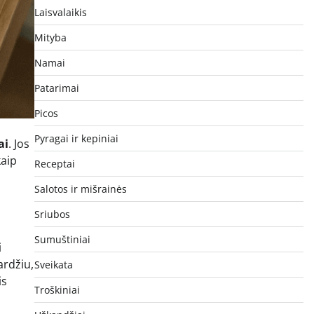
Laisvalaikis
Mityba
Namai
Patarimai
Picos
Pyragai ir kepiniai
ai
. Jos
kaip
Receptai
Salotos ir mišrainės
Sriubos
Sumuštiniai
i
ardžiu,
Sveikata
is
Troškiniai