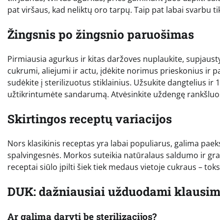
pat viršaus, kad neliktų oro tarpų. Taip pat labai svarbu ti
Žingsnis po žingsnio paruošimas
Pirmiausia agurkus ir kitas daržoves nuplaukite, supjausty
cukrumi, aliejumi ir actu, įdėkite norimus prieskonius ir pa
sudėkite į sterilizuotus stiklainius. Užsukite dangtelius i
užtikrintumėte sandarumą. Atvėsinkite uždengę rankšluosčiu
Skirtingos receptų variacijos
Nors klasikinis receptas yra labai populiarus, galima pae
spalvingesnės. Morkos suteikia natūralaus saldumo ir graž
receptai siūlo įpilti šiek tiek medaus vietoje cukraus – toks
DUK: dažniausiai užduodami klausim
Ar galima daryti be sterilizacijos?