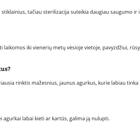
 stiklainius, tačiau sterilizacija suteikia daugiau saugumo ir 
 laikomos iki vienerių metų vėsioje vietoje, pavyzdžiui, rūsy
kus?
riausia rinktis mažesnius, jaunus agurkus, kurie labiau tinka
 agurkai labai kieti ar kartūs, galima ją nulupti.