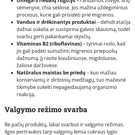
Omega-3 riebalų rūgštys
– randamos žuvyje, linų
sėmenyse, chia sėklose. Jos mažina uždegiminius
procesus, kurie gali prisidėti prie migrenos.
Vanduo ir drėkinantys produktai
– dehidratacija
dažnai sukelia ar sustiprina galvos skausmą, todėl
svarbu gerti pakankamai skysčių.
Vitaminas B2 (riboflavinas)
– tyrimai rodo, kad
jis gali padėti sumažinti migrenos priepuolių
dažnumą. Jį rasite kiaušiniuose, migdoluose,
žaliose daržovėse.
Natūralus maistas be priedų
– kuo mažiau
konservantų ir dirbtinių medžiagų, tuo mažesnė
tikimybė sukelti nepageidaujamą organizmo
reakciją.
Valgymo režimo svarba
Be pačių produktų, labai svarbus ir valgymo režimas.
Ilgos pertraukos tarp valgymų lemia cukraus lygio