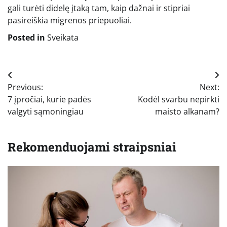
gali turėti didelę įtaką tam, kaip dažnai ir stipriai
pasireiškia migrenos priepuoliai.
Posted in
Sveikata
Navigacija
Previous:
Next:
tarp
7 įpročiai, kurie padės
Kodėl svarbu nepirkti
įrašų
valgyti sąmoningiau
maisto alkanam?
Rekomenduojami straipsniai