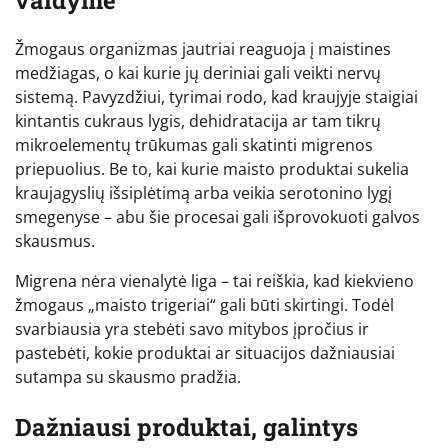
Žmogaus organizmas jautriai reaguoja į maistines
medžiagas, o kai kurie jų deriniai gali veikti nervų
sistemą. Pavyzdžiui, tyrimai rodo, kad kraujyje staigiai
kintantis cukraus lygis, dehidratacija ar tam tikrų
mikroelementų trūkumas gali skatinti migrenos
priepuolius. Be to, kai kurie maisto produktai sukelia
kraujagyslių išsiplėtimą arba veikia serotonino lygį
smegenyse – abu šie procesai gali išprovokuoti galvos
skausmus.
Migrena nėra vienalytė liga – tai reiškia, kad kiekvieno
žmogaus „maisto trigeriai“ gali būti skirtingi. Todėl
svarbiausia yra stebėti savo mitybos įpročius ir
pastebėti, kokie produktai ar situacijos dažniausiai
sutampa su skausmo pradžia.
Dažniausi produktai, galintys