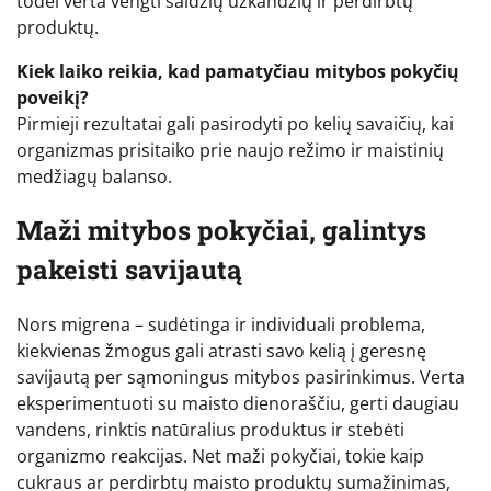
todėl verta vengti saldžių užkandžių ir perdirbtų
produktų.
Kiek laiko reikia, kad pamatyčiau mitybos pokyčių
poveikį?
Pirmieji rezultatai gali pasirodyti po kelių savaičių, kai
organizmas prisitaiko prie naujo režimo ir maistinių
medžiagų balanso.
Maži mitybos pokyčiai, galintys
pakeisti savijautą
Nors migrena – sudėtinga ir individuali problema,
kiekvienas žmogus gali atrasti savo kelią į geresnę
savijautą per sąmoningus mitybos pasirinkimus. Verta
eksperimentuoti su maisto dienoraščiu, gerti daugiau
vandens, rinktis natūralius produktus ir stebėti
organizmo reakcijas. Net maži pokyčiai, tokie kaip
cukraus ar perdirbtų maisto produktų sumažinimas,