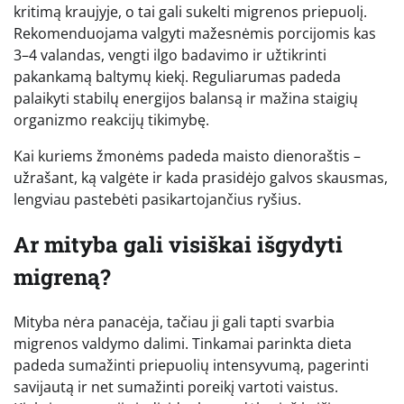
kritimą kraujyje, o tai gali sukelti migrenos priepuolį.
Rekomenduojama valgyti mažesnėmis porcijomis kas
3–4 valandas, vengti ilgo badavimo ir užtikrinti
pakankamą baltymų kiekį. Reguliarumas padeda
palaikyti stabilų energijos balansą ir mažina staigių
organizmo reakcijų tikimybę.
Kai kuriems žmonėms padeda maisto dienoraštis –
užrašant, ką valgėte ir kada prasidėjo galvos skausmas,
lengviau pastebėti pasikartojančius ryšius.
Ar mityba gali visiškai išgydyti
migreną?
Mityba nėra panacėja, tačiau ji gali tapti svarbia
migrenos valdymo dalimi. Tinkamai parinkta dieta
padeda sumažinti priepuolių intensyvumą, pagerinti
savijautą ir net sumažinti poreikį vartoti vaistus.