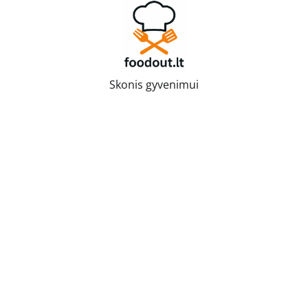
Skip
to
content
Skonis gyvenimui