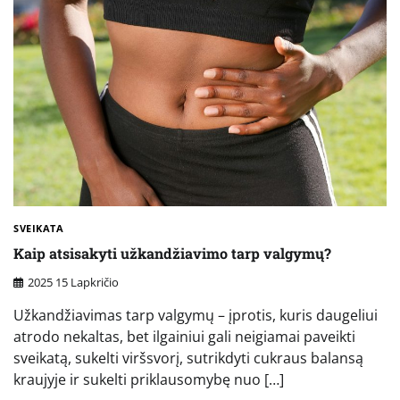
SVEIKATA
Kaip atsisakyti užkandžiavimo tarp valgymų?
2025 15 Lapkričio
Užkandžiavimas tarp valgymų – įprotis, kuris daugeliui
atrodo nekaltas, bet ilgainiui gali neigiamai paveikti
sveikatą, sukelti viršsvorį, sutrikdyti cukraus balansą
kraujyje ir sukelti priklausomybę nuo […]