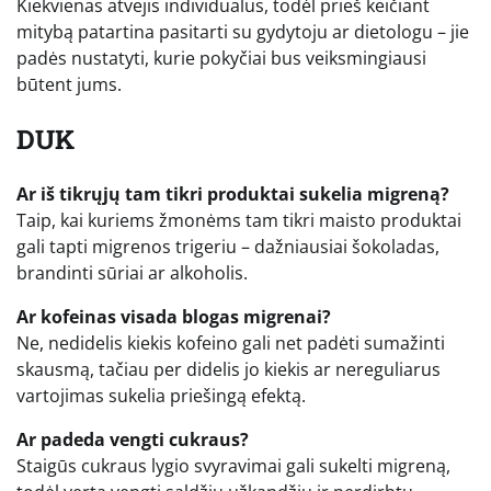
Kiekvienas atvejis individualus, todėl prieš keičiant
mitybą patartina pasitarti su gydytoju ar dietologu – jie
padės nustatyti, kurie pokyčiai bus veiksmingiausi
būtent jums.
DUK
Ar iš tikrųjų tam tikri produktai sukelia migreną?
Taip, kai kuriems žmonėms tam tikri maisto produktai
gali tapti migrenos trigeriu – dažniausiai šokoladas,
brandinti sūriai ar alkoholis.
Ar kofeinas visada blogas migrenai?
Ne, nedidelis kiekis kofeino gali net padėti sumažinti
skausmą, tačiau per didelis jo kiekis ar nereguliarus
vartojimas sukelia priešingą efektą.
Ar padeda vengti cukraus?
Staigūs cukraus lygio svyravimai gali sukelti migreną,