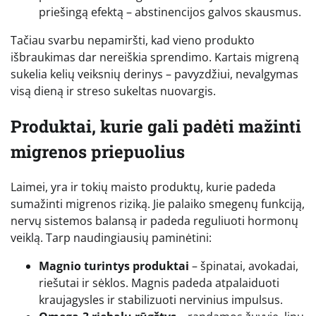
priešingą efektą – abstinencijos galvos skausmus.
Tačiau svarbu nepamiršti, kad vieno produkto
išbraukimas dar nereiškia sprendimo. Kartais migreną
sukelia kelių veiksnių derinys – pavyzdžiui, nevalgymas
visą dieną ir streso sukeltas nuovargis.
Produktai, kurie gali padėti mažinti
migrenos priepuolius
Laimei, yra ir tokių maisto produktų, kurie padeda
sumažinti migrenos riziką. Jie palaiko smegenų funkciją,
nervų sistemos balansą ir padeda reguliuoti hormonų
veiklą. Tarp naudingiausių paminėtini:
Magnio turintys produktai
– špinatai, avokadai,
riešutai ir sėklos. Magnis padeda atpalaiduoti
kraujagysles ir stabilizuoti nervinius impulsus.