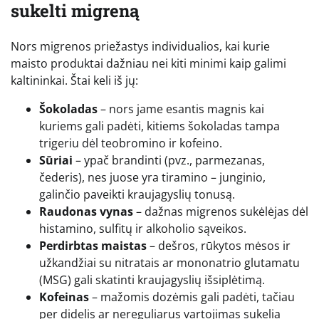
sukelti migreną
Nors migrenos priežastys individualios, kai kurie
maisto produktai dažniau nei kiti minimi kaip galimi
kaltininkai. Štai keli iš jų:
Šokoladas
– nors jame esantis magnis kai
kuriems gali padėti, kitiems šokoladas tampa
trigeriu dėl teobromino ir kofeino.
Sūriai
– ypač brandinti (pvz., parmezanas,
čederis), nes juose yra tiramino – junginio,
galinčio paveikti kraujagyslių tonusą.
Raudonas vynas
– dažnas migrenos sukėlėjas dėl
histamino, sulfitų ir alkoholio sąveikos.
Perdirbtas maistas
– dešros, rūkytos mėsos ir
užkandžiai su nitratais ar mononatrio glutamatu
(MSG) gali skatinti kraujagyslių išsiplėtimą.
Kofeinas
– mažomis dozėmis gali padėti, tačiau
per didelis ar nereguliarus vartojimas sukelia