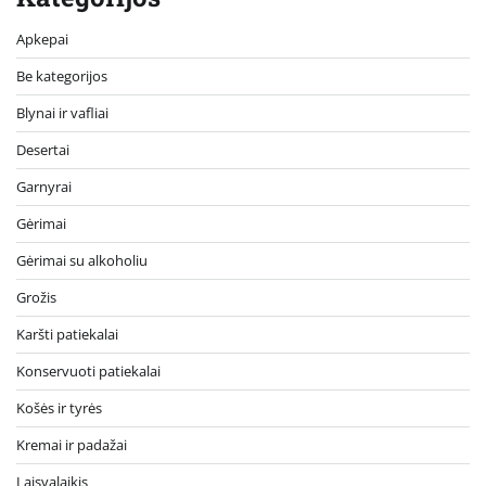
Apkepai
Be kategorijos
Blynai ir vafliai
Desertai
Garnyrai
Gėrimai
Gėrimai su alkoholiu
Grožis
Karšti patiekalai
Konservuoti patiekalai
Košės ir tyrės
Kremai ir padažai
Laisvalaikis