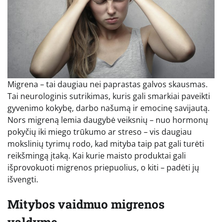
Migrena – tai daugiau nei paprastas galvos skausmas.
Tai neurologinis sutrikimas, kuris gali smarkiai paveikti
gyvenimo kokybę, darbo našumą ir emocinę savijautą.
Nors migreną lemia daugybė veiksnių – nuo hormonų
pokyčių iki miego trūkumo ar streso – vis daugiau
mokslinių tyrimų rodo, kad mityba taip pat gali turėti
reikšmingą įtaką. Kai kurie maisto produktai gali
išprovokuoti migrenos priepuolius, o kiti – padėti jų
išvengti.
Mitybos vaidmuo migrenos
valdyme