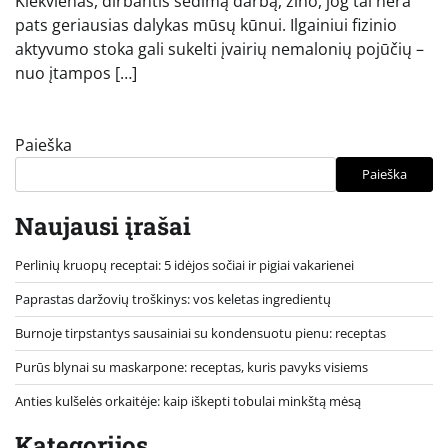
Kiekvienas, dirbantis sėdimą darbą, žino, jog tai nėra
pats geriausias dalykas mūsų kūnui. Ilgainiui fizinio
aktyvumo stoka gali sukelti įvairių nemalonių pojūčių –
nuo įtampos […]
Paieška
Paieška
Naujausi įrašai
Perlinių kruopų receptai: 5 idėjos sočiai ir pigiai vakarienei
Paprastas daržovių troškinys: vos keletas ingredientų
Burnoje tirpstantys sausainiai su kondensuotu pienu: receptas
Purūs blynai su maskarpone: receptas, kuris pavyks visiems
Anties kulšelės orkaitėje: kaip iškepti tobulai minkštą mėsą
Kategorijos