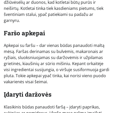
džiūvėsėlių ar duonos, kad kotletai būtų purūs ir
neiširtų. Kotletai tinka tiek kasdieniams pietums, tiek
šventiniam stalui, ypač patiekiami su padažu ar
garnyru.
Faršo apkepai
Apkepai su faršu – dar vienas būdas panaudoti maltą
mėsą. Faršas derinamas su bulvėmis, makaronais ar
ryžiais, sluoksniuojamas su daržovėmis ir užpilamas
grietinės, kiaušinių ar sūrio mišiniu. Kepant orkaitėje
visi ingredientai susijungia, o viršuje susiformuoja gardi
pluta. Tokie apkepai ypač tinka, kai norisi vieno puodo
vakarienės visai šeimai.
Įdaryti daržovės
Klasikinis būdas panaudoti faršą – įdaryti paprikas,