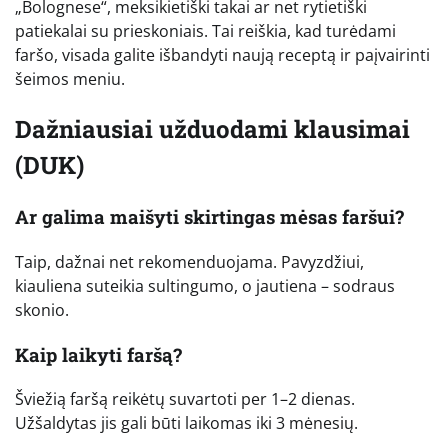
„Bolognese“, meksikietiški takai ar net rytietiški
patiekalai su prieskoniais. Tai reiškia, kad turėdami
faršo, visada galite išbandyti naują receptą ir paįvairinti
šeimos meniu.
Dažniausiai užduodami klausimai
(DUK)
Ar galima maišyti skirtingas mėsas faršui?
Taip, dažnai net rekomenduojama. Pavyzdžiui,
kiauliena suteikia sultingumo, o jautiena – sodraus
skonio.
Kaip laikyti faršą?
Šviežią faršą reikėtų suvartoti per 1–2 dienas.
Užšaldytas jis gali būti laikomas iki 3 mėnesių.