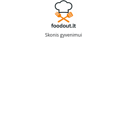
Skip
to
content
Skonis gyvenimui