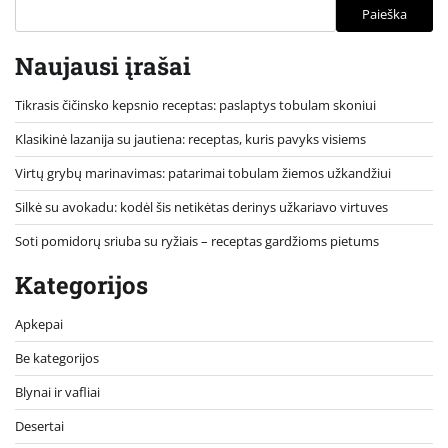
Paieška
Naujausi įrašai
Tikrasis čičinsko kepsnio receptas: paslaptys tobulam skoniui
Klasikinė lazanija su jautiena: receptas, kuris pavyks visiems
Virtų grybų marinavimas: patarimai tobulam žiemos užkandžiui
Silkė su avokadu: kodėl šis netikėtas derinys užkariavo virtuves
Soti pomidorų sriuba su ryžiais – receptas gardžioms pietums
Kategorijos
Apkepai
Be kategorijos
Blynai ir vafliai
Desertai