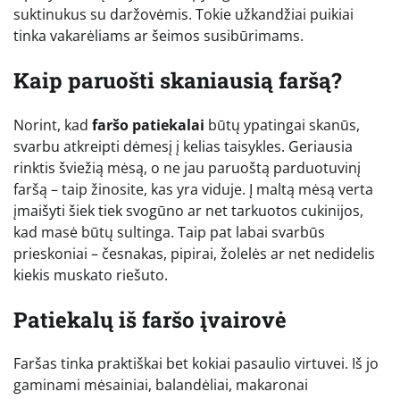
suktinukus su daržovėmis. Tokie užkandžiai puikiai
tinka vakarėliams ar šeimos susibūrimams.
Kaip paruošti skaniausią faršą?
Norint, kad
faršo patiekalai
būtų ypatingai skanūs,
svarbu atkreipti dėmesį į kelias taisykles. Geriausia
rinktis šviežią mėsą, o ne jau paruoštą parduotuvinį
faršą – taip žinosite, kas yra viduje. Į maltą mėsą verta
įmaišyti šiek tiek svogūno ar net tarkuotos cukinijos,
kad masė būtų sultinga. Taip pat labai svarbūs
prieskoniai – česnakas, pipirai, žolelės ar net nedidelis
kiekis muskato riešuto.
Patiekalų iš faršo įvairovė
Faršas tinka praktiškai bet kokiai pasaulio virtuvei. Iš jo
gaminami mėsainiai, balandėliai, makaronai