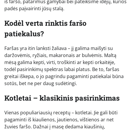
iš faršo, patarimus gamybai bei pateiksime idėjų, kurios
padės paįvairinti jūsų stalą.
Kodėl verta rinktis faršo
patiekalus?
Faršas yra itin lanksti žaliava – jį galima maišyti su
daržovėmis, ryžiais, makaronais ar bulvėmis. Maltą
mėsą galima kepti, virti, troškinti ar kepti orkaitėje,
todėl pasirinkimų spektras labai platus. Be to, faršas
greitai iškepa, o jo pagrindu pagaminti patiekalai būna
sotūs, bet ne per daug sudėtingi.
Kotletai – klasikinis pasirinkimas
Vienas populiariausių receptų – kotletai. Jie gali būti
pagaminti iš kiaulienos, jautienos, vištienos ar net
žuvies faršo. Dažnai į masę dedama kiaušinių,