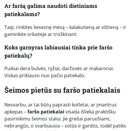
Ar faršą galima naudoti dietiniams
patiekalams?
Taip, rinkitės liesesnę mėsą – kalakutieną ar vištieną – ir
gaminkite orkaitėje ar troškinant.
Koks garnyras labiausiai tinka prie faršo
patiekalų?
Puikiai dera bulvės, ryžiai, daržovės ar makaronai.
Viskas priklauso nuo pačio patiekalo.
Šeimos pietūs su faršo patiekalais
Nesvarbu, ar tai būtų paprasti kotletai, ar įmantrus
apkepas –
faršo patiekalai
visada išlieka praktišku
pasirinkimu šeimos stalui. Jie greitai paruošiami,
nebrangūs, o svarbiausia – sotūs ir gardūs, todėl patiks