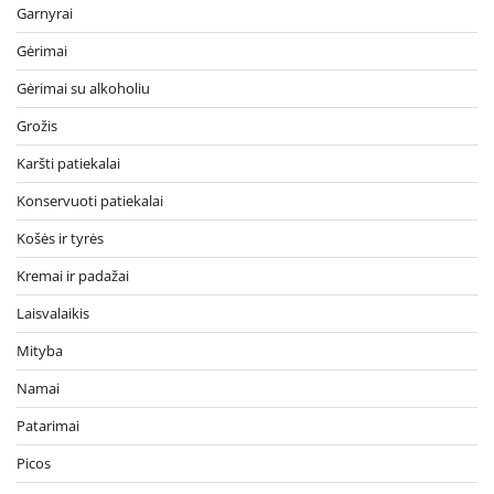
Garnyrai
Gėrimai
Gėrimai su alkoholiu
Grožis
Karšti patiekalai
Konservuoti patiekalai
Košės ir tyrės
Kremai ir padažai
Laisvalaikis
Mityba
Namai
Patarimai
Picos