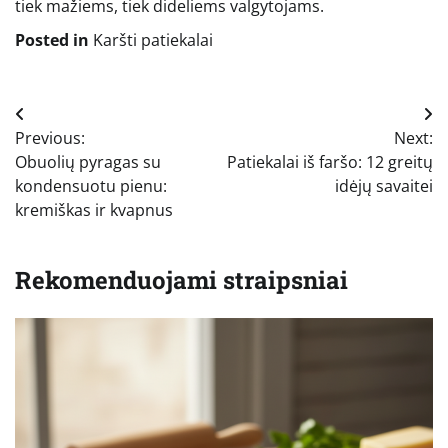
tiek mažiems, tiek dideliems valgytojams.
Posted in
Karšti patiekalai
Navigacija
Previous:
Next:
tarp
Obuolių pyragas su
Patiekalai iš faršo: 12 greitų
įrašų
kondensuotu pienu:
idėjų savaitei
kremiškas ir kvapnus
Rekomenduojami straipsniai