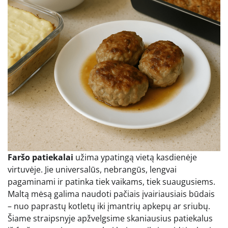
Faršo patiekalai
užima ypatingą vietą kasdienėje
virtuvėje. Jie universalūs, nebrangūs, lengvai
pagaminami ir patinka tiek vaikams, tiek suaugusiems.
Maltą mėsą galima naudoti pačiais įvairiausiais būdais
– nuo paprastų kotletų iki įmantrių apkepų ar sriubų.
Šiame straipsnyje apžvelgsime skaniausius patiekalus