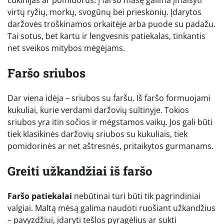
cukinijas ar pomidorus. Į faršo masę galima įmaišyti
virtų ryžių, morkų, svogūnų bei prieskonių. Įdarytos
daržovės troškinamos orkaitėje arba puode su padažu.
Tai sotus, bet kartu ir lengvesnis patiekalas, tinkantis
net sveikos mitybos mėgėjams.
Faršo sriubos
Dar viena idėja – sriubos su faršu. Iš faršo formuojami
kukuliai, kurie verdami daržovių sultinyje. Tokios
sriubos yra itin sočios ir mėgstamos vaikų. Jos gali būti
tiek klasikinės daržovių sriubos su kukuliais, tiek
pomidorinės ar net aštresnės, pritaikytos gurmanams.
Greiti užkandžiai iš faršo
Faršo patiekalai
nebūtinai turi būti tik pagrindiniai
valgiai. Maltą mėsą galima naudoti ruošiant užkandžius
– pavyzdžiui, įdaryti tešlos pyragėlius ar sukti