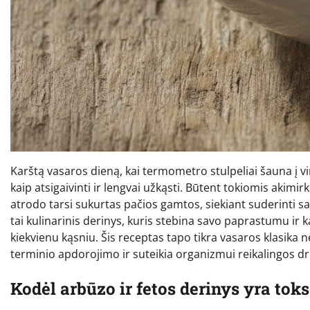
Karštą vasaros dieną, kai termometro stulpeliai šauna į v
kaip atsigaivinti ir lengvai užkąsti. Būtent tokiomis akimir
atrodo tarsi sukurtas pačios gamtos, siekiant suderinti sa
tai kulinarinis derinys, kuris stebina savo paprastumu ir 
kiekvienu kąsniu. Šis receptas tapo tikra vasaros klasika n
terminio apdorojimo ir suteikia organizmui reikalingos d
Kodėl arbūzo ir fetos derinys yra tok