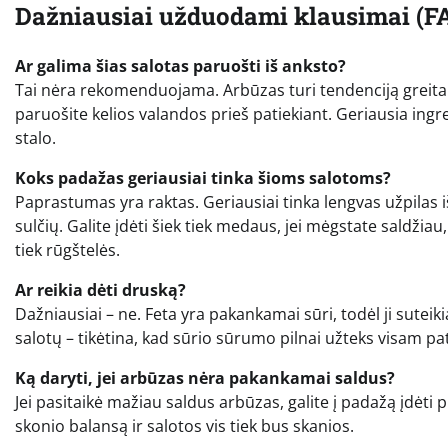
Dažniausiai užduodami klausimai (F
Ar galima šias salotas paruošti iš anksto?
Tai nėra rekomenduojama. Arbūzas turi tendenciją greitai išl
paruošite kelios valandos prieš patiekiant. Geriausia ingre
stalo.
Koks padažas geriausiai tinka šioms salotoms?
Paprastumas yra raktas. Geriausiai tinka lengvas užpilas i
sulčių. Galite įdėti šiek tiek medaus, jei mėgstate saldžiau
tiek rūgštelės.
Ar reikia dėti druską?
Dažniausiai – ne. Feta yra pakankamai sūri, todėl ji sutei
salotų – tikėtina, kad sūrio sūrumo pilnai užteks visam pa
Ką daryti, jei arbūzas nėra pakankamai saldus?
Jei pasitaikė mažiau saldus arbūzas, galite į padažą įdėti 
skonio balansą ir salotos vis tiek bus skanios.