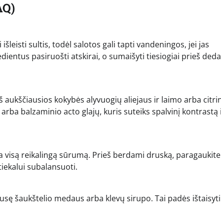
AQ)
eisti sultis, todėl salotos gali tapti vandeningos, jei jas
dientus pasiruošti atskirai, o sumaišyti tiesiogiai prieš ded
š aukščiausios kokybės alyvuogių aliejaus ir laimo arba citri
, arba balzaminio acto glajų, kuris suteiks spalvinį kontrastą i
kia visą reikalingą sūrumą. Prieš berdami druską, paragaukite
tiekalui subalansuoti.
pusę šaukštelio medaus arba klevų sirupo. Tai padės ištaisyti