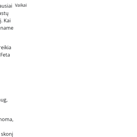
Vaikai
ausiai
astų
. Kai
auname
eikia
 Feta
aug,
manoma,
į skonį