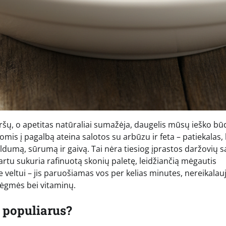
iršų, o apetitas natūraliai sumažėja, daugelis mūsų ieško bū
komis į pagalbą ateina salotos su arbūzu ir feta – patiekalas, 
ldumą, sūrumą ir gaivą. Tai nėra tiesiog įprastos daržovių s
kartu sukuria rafinuotą skonių paletę, leidžiančią mėgautis
e veltui – jis paruošiamas vos per kelias minutes, nereikalau
rėgmės bei vitaminų.
s populiarus?