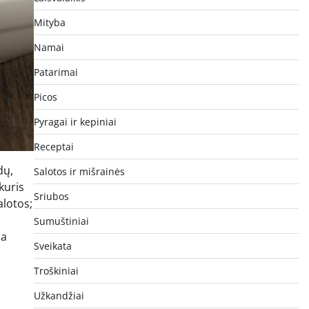
Mityba
Namai
Patarimai
Picos
Pyragai ir kepiniai
Receptai
dų,
Salotos ir mišrainės
kuris
Sriubos
alotos;
Sumuštiniai
ja
Sveikata
Troškiniai
Užkandžiai