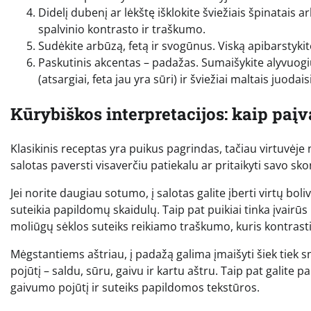
Didelį dubenį ar lėkštę išklokite šviežiais špinatais
spalvinio kontrasto ir traškumo.
Sudėkite arbūzą, fetą ir svogūnus. Viską apibarstykit
Paskutinis akcentas – padažas. Sumaišykite alyvuogių 
(atsargiai, feta jau yra sūri) ir šviežiai maltais juodai
Kūrybiškos interpretacijos: kaip paįva
Klasikinis receptas yra puikus pagrindas, tačiau virtuvėje n
salotas paversti visaverčiu patiekalu ar pritaikyti savo sko
Jei norite daugiau sotumo, į salotas galite įberti virtų bol
suteikia papildomų skaidulų. Taip pat puikiai tinka įvairūs 
moliūgų sėklos suteiks reikiamo traškumo, kuris kontrast
Mėgstantiems aštriau, į padažą galima įmaišyti šiek tiek sm
pojūtį – saldu, sūru, gaivu ir kartu aštru. Taip pat galite p
gaivumo pojūtį ir suteiks papildomos tekstūros.