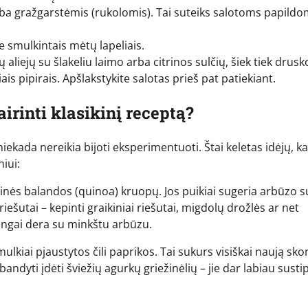
 arba gražgarstėmis (rukolomis). Tai suteiks salotoms papild
e smulkintais mėtų lapeliais.
aliejų su šlakeliu laimo arba citrinos sulčių, šiek tiek drusk
siais pipirais. Apšlakstykite salotas prieš pat patiekiant.
irinti klasikinį receptą?
iekada nereikia bijoti eksperimentuoti. Štai keletas idėjų, ka
niui:
ivinės balandos (quinoa) kruopų. Jos puikiai sugeria arbūzo su
riešutai – kepinti graikiniai riešutai, migdolų drožlės ar net
ingai dera su minkštu arbūzu.
ulkiai pjaustytos čili paprikos. Tai sukurs visiškai naują sko
abandyti įdėti šviežių agurkų griežinėlių – jie dar labiau susti