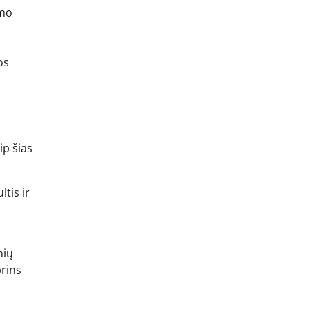
omo
os
ip šias
ltis ir
nių
prins