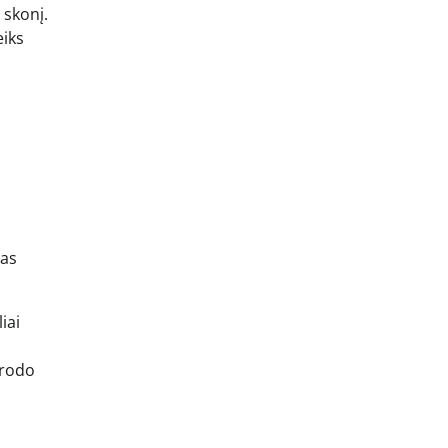
 skonį.
eiks
tas
iai
trodo