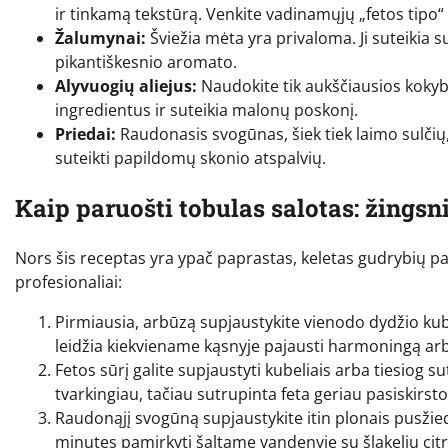
ir tinkamą tekstūrą. Venkite vadinamųjų „fetos tipo“ 
Žalumynai:
Šviežia mėta yra privaloma. Ji suteikia su
pikantiškesnio aromato.
Alyvuogių aliejus:
Naudokite tik aukščiausios kokybė
ingredientus ir suteikia malonų poskonį.
Priedai:
Raudonasis svogūnas, šiek tiek laimo sulčių,
suteikti papildomų skonio atspalvių.
Kaip paruošti tobulas salotas: žingsn
Nors šis receptas yra ypač paprastas, keletas gudrybių pad
profesionaliai:
Pirmiausia, arbūzą supjaustykite vienodo dydžio kube
leidžia kiekviename kąsnyje pajausti harmoningą arbū
Fetos sūrį galite supjaustyti kubeliais arba tiesiog s
tvarkingiau, tačiau sutrupinta feta geriau pasiskirst
Raudonąjį svogūną supjaustykite itin plonais pusžiedž
minutes pamirkyti šaltame vandenyje su šlakeliu citr