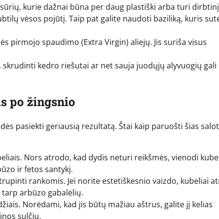
sūrių, kurie dažnai būna per daug plastiški arba turi dirbtinį
btilų vėsos pojūtį. Taip pat galite naudoti baziliką, kuris sut
s pirmojo spaudimo (Extra Virgin) aliejų. Jis suriša visus
 skrudinti kedro riešutai ar net sauja juodųjų alyvuogių gali
is po žingsnio
ės pasiekti geriausią rezultatą. Štai kaip paruošti šias salo
liais. Nors atrodo, kad dydis neturi reikšmės, vienodi kubel
zo ir fetos santykį.
utrupinti rankomis. Jei norite estetiškesnio vaizdo, kubeliai a
o tarp arbūzo gabalėlių.
iais. Norėdami, kad jis būtų mažiau aštrus, galite jį kelias
inos sulčių.