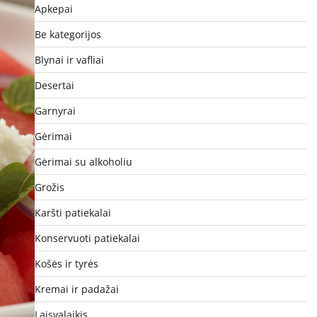
Apkepai
Be kategorijos
Blynai ir vafliai
Desertai
Garnyrai
Gėrimai
Gėrimai su alkoholiu
Grožis
Karšti patiekalai
Konservuoti patiekalai
Košės ir tyrės
Kremai ir padažai
Laisvalaikis