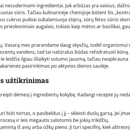
škai nesuderinami ingredientai. Juk arbūzas yra vaisius, dažni
tuotas sūris. Tačiau kulinarinėje chemijoje būtent šis „kontr
us cukrus puikiai subalansuoja stiprų, sūrų fetos sūrio skonį
 prieskoniniais augalais, tokiais kaip mėtos ar bazilikai, g
lumų. Vasarą mes prarandame daug skysčių, todėl organizmui r
ocentų vandens, tad tai natūralus būdas rehidratuoti kūną.
urie leidžia ilgiau išlaikyti sotumo jausmą, tačiau neapkrauna
vakarienės pasirinkimas po aktyvios dienos saulėje.
ės užtikrinimas
kreipti dėmesį į ingredientų kokybę. Kadangi recepte jų ned
ri būti tvirtas, o pasibeldus į jį – skleisti duslų garsą. Jei į
rocesą ir leis mėgautis salotomis be jokių trikdžių.
amintą iš avių arba ožkų pieno. Ji turi specifinį, kiek aštresn