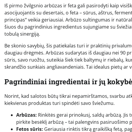
Iš pirmo žvilgsnio arbūzas ir feta gali pasirodyti kaip visi
asocijuojantis su desertais, o feta – sūrus, aštrus, fermen
principas“ veikia geriausiai. Arbūzo sultingumas ir natūral
šiuos du pagrindinius ingredientus sujungiame su šviežiais
tobulą sinergiją.
Be skonio savybių, šis patiekalas turi ir praktinių priva
daugiau drėgmės. Arbūzas sudarytas iš daugiau nei 90 pr
sūris, savo ruožtu, suteikia šiek tiek baltymų ir riebalų, k
skrandžio sunkiais angliavandeniais. Tai idealus pietų ar 
Pagrindiniai ingredientai ir jų kokyb
Norint, kad salotos būtų tikrai nepamirštamos, svarbu at
kiekvienas produktas turi spindėti savo šviežumu.
Arbūzas:
Rinkitės gerai prinokusį, saldų arbūzą. Jis tu
pirkite besėklį arbūzą – tai palengvins pasiruošimo p
Fetos sūris:
Geriausia rinktis tikrą graikišką fetą, pag