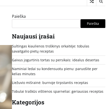
Paieška
Paieška
Naujausi įrašai
Sultingas kiaulienos troškinys orkaitėje: tobulas
savaitgalio pietų receptas
Gaivus jogurtinis tortas su persikais: idealus desertas
Naminiai ledai su kondensuotu pienu: paruošite per
kelias minutes
Liežuvio mišrainė: burnoje tirpstantis receptas
Tobulai traškūs vištienos sparneliai: geriausias receptas
Kategorijos