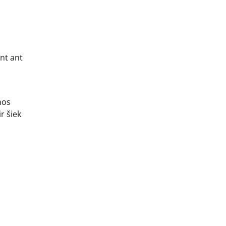
ant ant
nos
r šiek