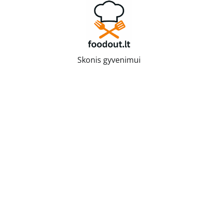
Skip
to
content
Skonis gyvenimui