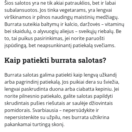
Šios salotos yra ne tik akiai patrauklios, bet ir labai
subalansuotos. Jos tinka vegetarams, yra lengvai
virškinamos ir pilnos naudingų maistinių medžiagų.
Burrata suteikia baltymų ir kalcio, daržovės – vitaminų
bei skaidulų, o alyvuogių aliejus – sveikųjų riebalų. Be
to, tai puikus pasirinkimas, jei norite paruošti
įspūdingą, bet neapsunkinantį patiekalą svečiams.
Kaip patiekti burrata salotas?
Burrata salotas galima patiekti kaip lengvą užkandį
arba pagrindinį patiekalą. Jos puikiai dera su šviežia,
lengvai paskrudinta duona arba ciabatta kepiniu. Jei
norite pilnesnio patiekalo, galite salotas papildyti
skrudintais pušies riešutais ar saulėje džiovintais
pomidorais. Svarbiausia – nepersūdykite ir
nepersistenkite su užpilu, nes burrata užtikrina
pakankamai turtingą skonį.