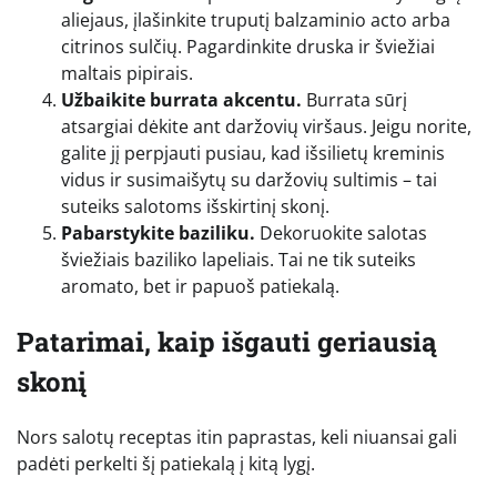
aliejaus, įlašinkite truputį balzaminio acto arba
citrinos sulčių. Pagardinkite druska ir šviežiai
maltais pipirais.
Užbaikite burrata akcentu.
Burrata sūrį
atsargiai dėkite ant daržovių viršaus. Jeigu norite,
galite jį perpjauti pusiau, kad išsilietų kreminis
vidus ir susimaišytų su daržovių sultimis – tai
suteiks salotoms išskirtinį skonį.
Pabarstykite baziliku.
Dekoruokite salotas
šviežiais baziliko lapeliais. Tai ne tik suteiks
aromato, bet ir papuoš patiekalą.
Patarimai, kaip išgauti geriausią
skonį
Nors salotų receptas itin paprastas, keli niuansai gali
padėti perkelti šį patiekalą į kitą lygį.