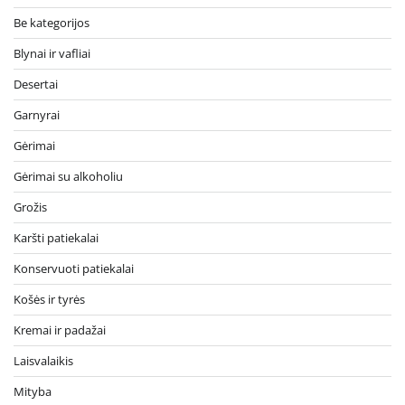
Be kategorijos
Blynai ir vafliai
Desertai
Garnyrai
Gėrimai
Gėrimai su alkoholiu
Grožis
Karšti patiekalai
Konservuoti patiekalai
Košės ir tyrės
Kremai ir padažai
Laisvalaikis
Mityba