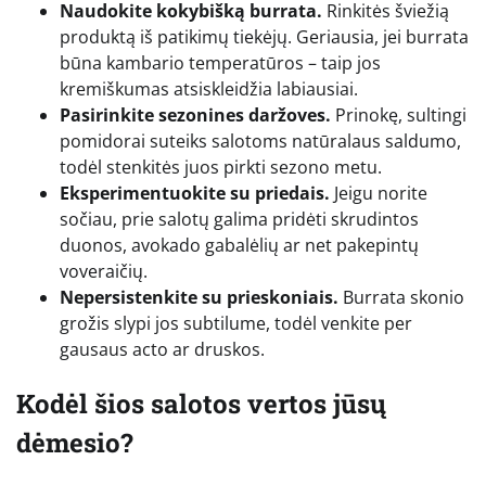
Naudokite kokybišką burrata.
Rinkitės šviežią
produktą iš patikimų tiekėjų. Geriausia, jei burrata
būna kambario temperatūros – taip jos
kremiškumas atsiskleidžia labiausiai.
Pasirinkite sezonines daržoves.
Prinokę, sultingi
pomidorai suteiks salotoms natūralaus saldumo,
todėl stenkitės juos pirkti sezono metu.
Eksperimentuokite su priedais.
Jeigu norite
sočiau, prie salotų galima pridėti skrudintos
duonos, avokado gabalėlių ar net pakepintų
voveraičių.
Nepersistenkite su prieskoniais.
Burrata skonio
grožis slypi jos subtilume, todėl venkite per
gausaus acto ar druskos.
Kodėl šios salotos vertos jūsų
dėmesio?