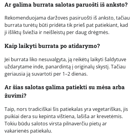
Ar galima burrata salotas paruošti iš anksto?
Rekomenduojama daržoves pasiruošti iš anksto, tačiau
burrata turėtų būti pridėta tik prieš pat patiekiant, kad
ji išliktų šviežia ir neišleistų per daug drėgmės.
Kaip laikyti burrata po atidarymo?
Jei burrata liko nesuvalgyta, ją reikėtų laikyti šaldytuve
uždarytame inde, panardintą į originalų skystį. Tačiau
geriausia ją suvartoti per 1–2 dienas.
Ar šias salotas galima patiekti su mėsa arba
žuvimi?
Taip, nors tradiciškai šis patiekalas yra vegetariškas, jis
puikiai dera su kepinta vištiena, lašiša ar krevetėmis.
Tokiu būdu salotos virsta pilnaverčiu pietų ar
vakarienės patiekalu.