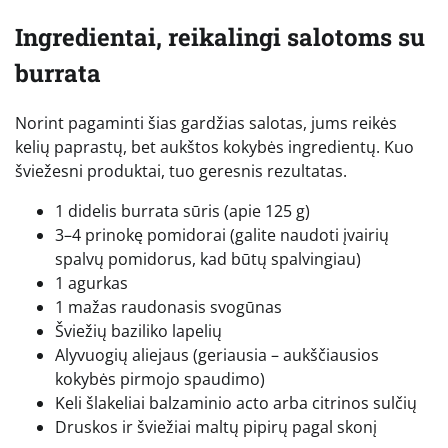
Ingredientai, reikalingi salotoms su
burrata
Norint pagaminti šias gardžias salotas, jums reikės
kelių paprastų, bet aukštos kokybės ingredientų. Kuo
šviežesni produktai, tuo geresnis rezultatas.
1 didelis burrata sūris (apie 125 g)
3–4 prinokę pomidorai (galite naudoti įvairių
spalvų pomidorus, kad būtų spalvingiau)
1 agurkas
1 mažas raudonasis svogūnas
Šviežių baziliko lapelių
Alyvuogių aliejaus (geriausia – aukščiausios
kokybės pirmojo spaudimo)
Keli šlakeliai balzaminio acto arba citrinos sulčių
Druskos ir šviežiai maltų pipirų pagal skonį