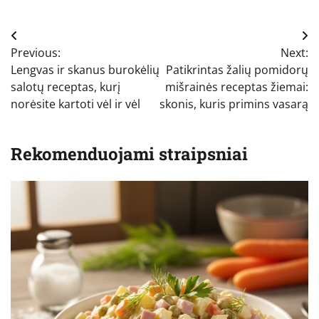
Navigacija
Previous:
Next:
tarp
Lengvas ir skanus burokėlių
Patikrintas žalių pomidorų
įrašų
salotų receptas, kurį
mišrainės receptas žiemai:
norėsite kartoti vėl ir vėl
skonis, kuris primins vasarą
Rekomenduojami straipsniai