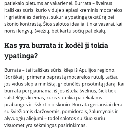
patiekalo pietums ar vakarienei. Burrata – švelnus
itališkas sūris, kurio viduje slepiasi kreminis mocarelos
ir grietinėlės derinys, sukuria ypatingą tekstūrą bei
skonio kontrastą. Šios salotos idealiai tinka vasarai, kai
norisi lengvų, šviežių, bet kartu sočių patiekalų.
Kas yra burrata ir kodėl ji tokia
ypatinga?
Burrata – tai itališkas sūris, kilęs iš Apulijos regiono.
Išoriškai ji primena paprastą mocarelos rutulį, tačiau
jos vidus slepia minkštą, grietinėlės prisotintą įdarą. Kai
burrata perpjaunama, iš jos išteka švelnus, šiek tiek
salstelėjęs kremas, kuris suteikia patiekalams
prabangos ir išskirtinio skonio. Burrata geriausiai dera
su šviežiomis daržovėmis, pomidorais, žalumynais ir
alyvuogių aliejumi – todėl salotos su šiuo sūriu
visuomet yra sėkmingas pasirinkimas.