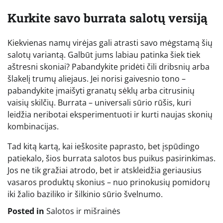
Kurkite savo burrata salotų versiją
Kiekvienas namų virėjas gali atrasti savo mėgstamą šių
salotų variantą. Galbūt jums labiau patinka šiek tiek
aštresni skoniai? Pabandykite pridėti čili dribsnių arba
šlakelį trumų aliejaus. Jei norisi gaivesnio tono –
pabandykite įmaišyti granatų sėklų arba citrusinių
vaisių skilčių. Burrata – universali sūrio rūšis, kuri
leidžia neribotai eksperimentuoti ir kurti naujas skonių
kombinacijas.
Tad kitą kartą, kai ieškosite paprasto, bet įspūdingo
patiekalo, šios burrata salotos bus puikus pasirinkimas.
Jos ne tik gražiai atrodo, bet ir atskleidžia geriausius
vasaros produktų skonius – nuo prinokusių pomidorų
iki žalio baziliko ir šilkinio sūrio švelnumo.
Posted in
Salotos ir mišrainės