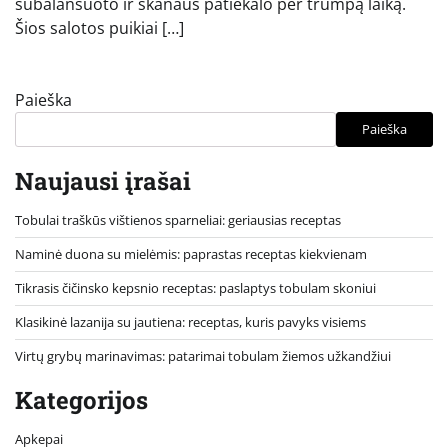
subalansuoto ir skanaus patiekalo per trumpą laiką.
Šios salotos puikiai […]
Paieška
Paieška
Naujausi įrašai
Tobulai traškūs vištienos sparneliai: geriausias receptas
Naminė duona su mielėmis: paprastas receptas kiekvienam
Tikrasis čičinsko kepsnio receptas: paslaptys tobulam skoniui
Klasikinė lazanija su jautiena: receptas, kuris pavyks visiems
Virtų grybų marinavimas: patarimai tobulam žiemos užkandžiui
Kategorijos
Apkepai