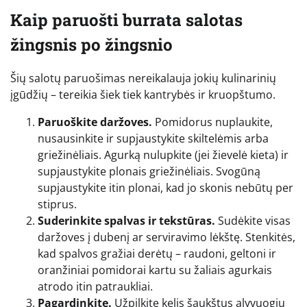
Kaip paruošti burrata salotas
žingsnis po žingsnio
Šių salotų paruošimas nereikalauja jokių kulinarinių
įgūdžių – tereikia šiek tiek kantrybės ir kruopštumo.
Paruoškite daržoves.
Pomidorus nuplaukite,
nusausinkite ir supjaustykite skiltelėmis arba
griežinėliais. Agurką nulupkite (jei žievelė kieta) ir
supjaustykite plonais griežinėliais. Svogūną
supjaustykite itin plonai, kad jo skonis nebūtų per
stiprus.
Suderinkite spalvas ir tekstūras.
Sudėkite visas
daržoves į dubenį ar serviravimo lėkštę. Stenkitės,
kad spalvos gražiai derėtų – raudoni, geltoni ir
oranžiniai pomidorai kartu su žaliais agurkais
atrodo itin patraukliai.
Pagardinkite.
Užpilkite kelis šaukštus alyvuogių