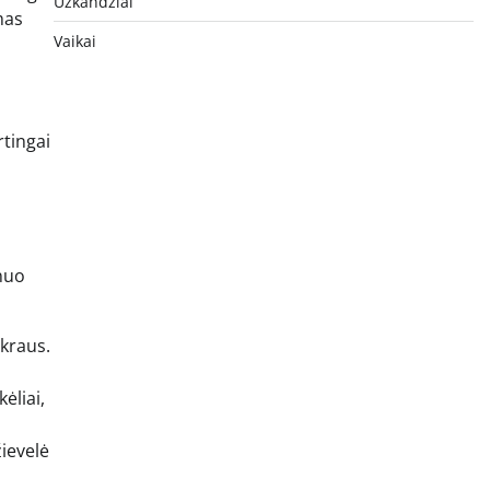
Užkandžiai
mas
Vaikai
rtingai
 nuo
ukraus.
ėliai,
žievelė