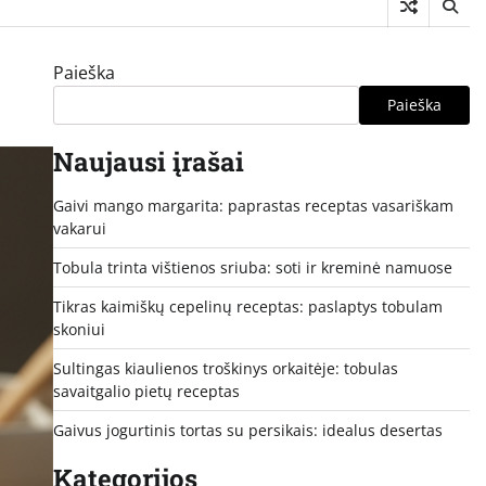
Paieška
Paieška
Naujausi įrašai
Gaivi mango margarita: paprastas receptas vasariškam
vakarui
Tobula trinta vištienos sriuba: soti ir kreminė namuose
Tikras kaimiškų cepelinų receptas: paslaptys tobulam
skoniui
Sultingas kiaulienos troškinys orkaitėje: tobulas
savaitgalio pietų receptas
Gaivus jogurtinis tortas su persikais: idealus desertas
Kategorijos