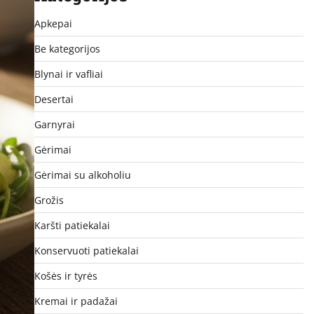
Apkepai
Be kategorijos
Blynai ir vafliai
Desertai
Garnyrai
Gėrimai
Gėrimai su alkoholiu
Grožis
Karšti patiekalai
Konservuoti patiekalai
Košės ir tyrės
Kremai ir padažai