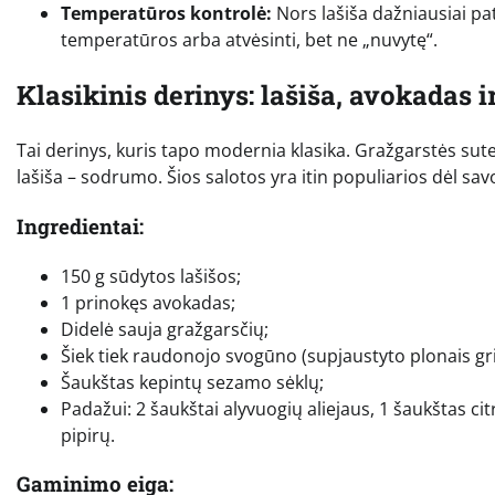
Temperatūros kontrolė:
Nors lašiša dažniausiai pat
temperatūros arba atvėsinti, bet ne „nuvytę“.
Klasikinis derinys: lašiša, avokadas i
Tai derinys, kuris tapo modernia klasika. Gražgarstės su
lašiša – sodrumo. Šios salotos yra itin populiarios dėl s
Ingredientai:
150 g sūdytos lašišos;
1 prinokęs avokadas;
Didelė sauja gražgarsčių;
Šiek tiek raudonojo svogūno (supjaustyto plonais grie
Šaukštas kepintų sezamo sėklų;
Padažui: 2 šaukštai alyvuogių aliejaus, 1 šaukštas ci
pipirų.
Gaminimo eiga: