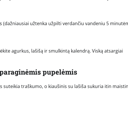
s (dažniausiai užtenka užpilti verdančiu vandeniu 5 minutė
ėkite agurkus, lašišą ir smulkintą kalendrą. Viską atsargiai
 šparaginėmis pupelėmis
suteikia traškumo, o kiaušinis su lašiša sukuria itin maisti