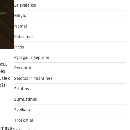
Laisvalaikis
Mityba
Namai
Patarimai
Picos
Pyragai ir kepiniai
otu,
Receptai
bės
 tiek
Salotos ir mišrainės
ošti
Sriubos
Sumuštiniai
Sveikata
Troškiniai
 omega-