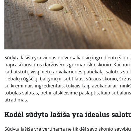
Sūdyta lašiša yra vienas universaliausių ingredientų šiuola
paprasčiausioms daržovėms gurmaniško skonio. Kai norisi 
kad atstotų visą pietų ar vakarienės patiekalą, salotos 
riebalų rūgščių, baltymų ir subtilaus, sūraus skonio, ši žu
su kreminiais ingredientais, tokiais kaip avokadai ar minkš
tobulas salotas, bet ir atskleisime paslaptis, kaip subalan
atradimas.
Kodėl sūdyta lašiša yra idealus salot
Sūdyta lašiša yra vertinama ne tik dėl savo skonio savybi