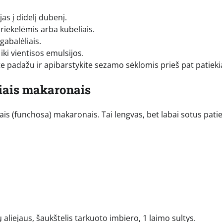
as į didelį dubenį.
 riekelėmis arba kubeliais.
gabalėliais.
ki vientisos emulsijos.
te padažu ir apibarstykite sezamo sėklomis prieš pat patieki
iniais makaronais
iais (funchosa) makaronais. Tai lengvas, bet labai sotus patie
aliejaus, šaukštelis tarkuoto imbiero, 1 laimo sultys.