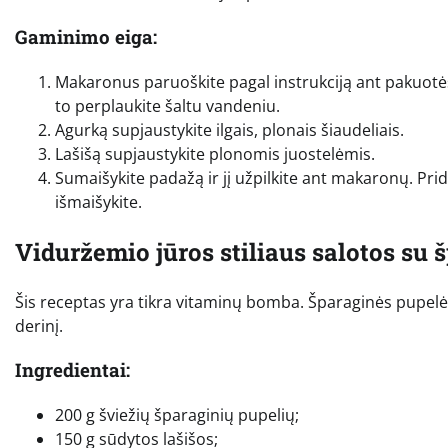
Gaminimo eiga:
Makaronus paruoškite pagal instrukciją ant pakuotė
to perplaukite šaltu vandeniu.
Agurką supjaustykite ilgais, plonais šiaudeliais.
Lašišą supjaustykite plonomis juostelėmis.
Sumaišykite padažą ir jį užpilkite ant makaronų. Prid
išmaišykite.
Viduržemio jūros stiliaus salotos su
Šis receptas yra tikra vitaminų bomba. Šparaginės pupelės 
derinį.
Ingredientai:
200 g šviežių šparaginių pupelių;
150 g sūdytos lašišos;