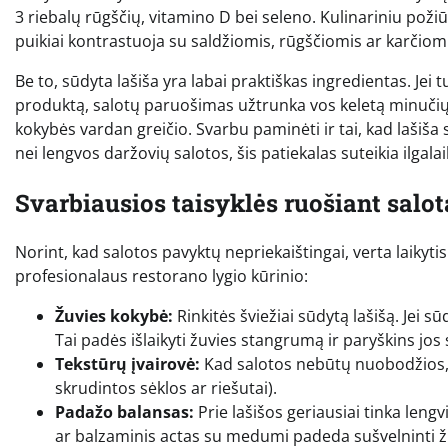
3 riebalų rūgščių, vitamino D bei seleno. Kulinariniu poži
puikiai kontrastuoja su saldžiomis, rūgščiomis ar karčio
Be to, sūdyta lašiša yra labai praktiškas ingredientas. Jei 
produktą, salotų paruošimas užtrunka vos keletą minučių.
kokybės vardan greičio. Svarbu paminėti ir tai, kad lašiša s
nei lengvos daržovių salotos, šis patiekalas suteikia ilgal
Svarbiausios taisyklės ruošiant salot
Norint, kad salotos pavyktų nepriekaištingai, verta laikyti
profesionalaus restorano lygio kūrinio:
Žuvies kokybė:
Rinkitės šviežiai sūdytą lašišą. Jei s
Tai padės išlaikyti žuvies stangrumą ir paryškins jos 
Tekstūrų įvairovė:
Kad salotos nebūtų nuobodžios, de
skrudintos sėklos ar riešutai).
Padažo balansas:
Prie lašišos geriausiai tinka lengvi
ar balzaminis actas su medumi padeda sušvelninti ž