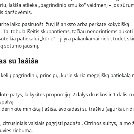
ūriu, lašiša atlieka „pagrindinio smuiko“ vaidmenį – jos sūru
mis daržovėmis.
turite laiko pasiruošti žuvį iš anksto arba perkate kokybišką
 Tai tobula išeitis skubantiems, tačiau nenorintiems aukoti
uteikia patiekalui „kūno“ – ji yra pakankamai riebi, todėl, ski
aikį sotumo jausmį.
as su lašiša
s kelių pagrindinių principų, kurie skiria mėgėjišką patiekalą
ūdote patys, laikykitės proporcijų: 2 dalys druskos ir 1 dalis c
spalvą.
rinkite minkštą (lašiša, avokadas) su traškiu (agurkai, ridik
, citrusiniais vaisiais pagrįsti padažai. Citrinos sultys, laimo 
uvies riebumą.