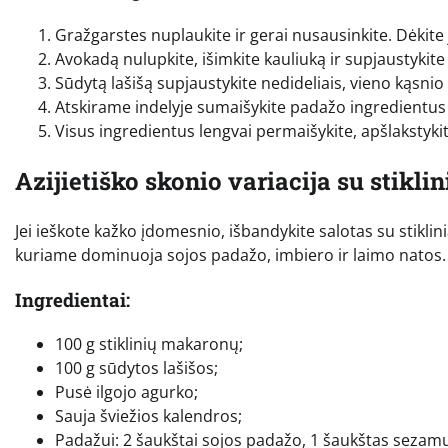
Gražgarstes nuplaukite ir gerai nusausinkite. Dėkite j
Avokadą nulupkite, išimkite kauliuką ir supjaustykite
Sūdytą lašišą supjaustykite nedideliais, vieno kąsnio 
Atskirame indelyje sumaišykite padažo ingredientus i
Visus ingredientus lengvai permaišykite, apšlakstyki
Azijietiško skonio variacija su stikl
Jei ieškote kažko įdomesnio, išbandykite salotas su stiklin
kuriame dominuoja sojos padažo, imbiero ir laimo natos.
Ingredientai:
100 g stiklinių makaronų;
100 g sūdytos lašišos;
Pusė ilgojo agurko;
Sauja šviežios kalendros;
Padažui: 2 šaukštai sojos padažo, 1 šaukštas sezamų 