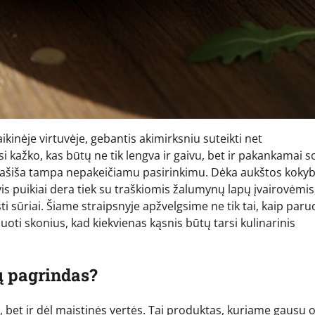
ikinėje virtuvėje, gebantis akimirksniu suteikti net
kažko, kas būtų ne tik lengva ir gaivu, bet ir pakankamai s
su lašiša tampa nepakeičiamu pasirinkimu. Dėka aukštos koky
vis puikiai dera tiek su traškiomis žalumynų lapų įvairovėmis,
ti sūriai. Šiame straipsnyje apžvelgsime ne tik tai, kaip paru
suoti skonius, kad kiekvienas kąsnis būtų tarsi kulinarinis
ų pagrindas?
ų, bet ir dėl maistinės vertės. Tai produktas, kuriame gausu