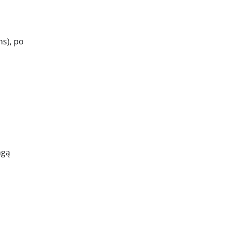
ms), po
ngą