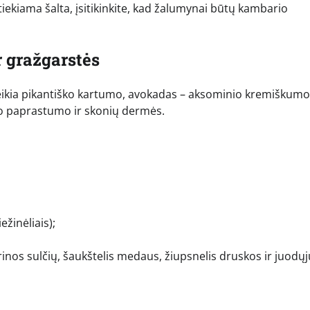
iekiama šalta, įsitikinkite, kad žalumynai būtų kambario
r gražgarstės
teikia pikantiško kartumo, avokadas – aksominio kremiškumo
avo paprastumo ir skonių dermės.
žinėliais);
trinos sulčių, šaukštelis medaus, žiupsnelis druskos ir juodųj