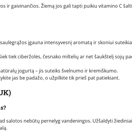
 ir gaivinančios. Žiemą jos gali tapti puikiu vitamino C šalti
aulėgrąžos įgauna intensyvesnį aromatą ir skoniui suteikia
šiek tiek ciberžolės, česnako miltelių ar net šaukštelį sojų p
natūralų jogurtą – jis suteiks švelnumo ir kremiškumo.
kykite jas be padažo, o užpilkite tik prieš pat patiekiant.
UK)
us?
i, kad salotos nebūtų pernelyg vandeningos. Užšaldyti žiedinia
alą.