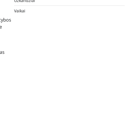
Užkandžiai
Vaikai
itybos
e
tas