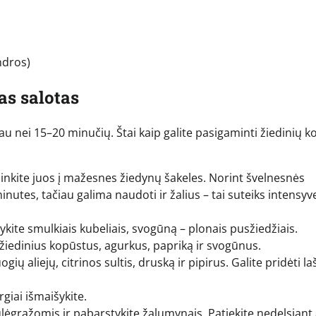
ndros)
as salotas
u nei 15–20 minučių. Štai kaip galite pasigaminti žiedinių 
inkite juos į mažesnes žiedynų šakeles. Norint švelnesnės
inutes, tačiau galima naudoti ir žalius – tai suteiks intensyv
kite smulkiais kubeliais, svogūną – plonais pusžiedžiais.
 žiedinius kopūstus, agurkus, papriką ir svogūnus.
 aliejų, citrinos sultis, druską ir pipirus. Galite pridėti laš
giai išmaišykite.
ėgrąžomis ir pabarstykite žalumynais. Patiekite nedelsiant