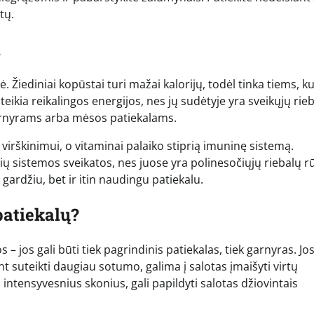
tų.
i
 Žiediniai kopūstai turi mažai kalorijų, todėl tinka tiems, ku
teikia reikalingos energijos, nes jų sudėtyje yra sveikųjų rieb
 garnyrams arba mėsos patiekalams.
irškinimui, o vitaminai palaiko stiprią imuninę sistemą.
lių sistemos sveikatos, nes juose yra polinesočiųjų riebalų r
ardžiu, bet ir itin naudingu patiekalu.
 patiekalų?
– jos gali būti tiek pagrindinis patiekalas, tiek garnyras. Jo
int suteikti daugiau sotumo, galima į salotas įmaišyti virtų
 intensyvesnius skonius, gali papildyti salotas džiovintais