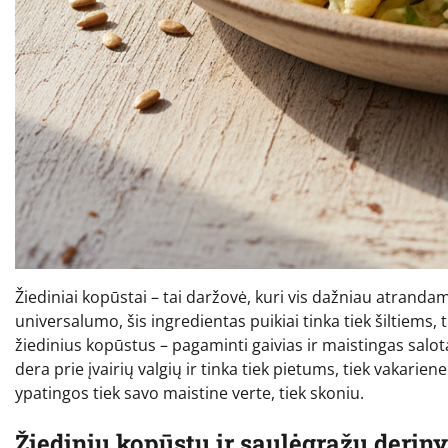
Žiediniai kopūstai – tai daržovė, kuri vis dažniau atrandam
universalumo, šis ingredientas puikiai tinka tiek šiltiems,
žiedinius kopūstus – pagaminti gaivias ir maistingas salot
dera prie įvairių valgių ir tinka tiek pietums, tiek vakarie
ypatingos tiek savo maistine verte, tiek skoniu.
Žiedinių kopūstų ir saulėgrąžų deriny