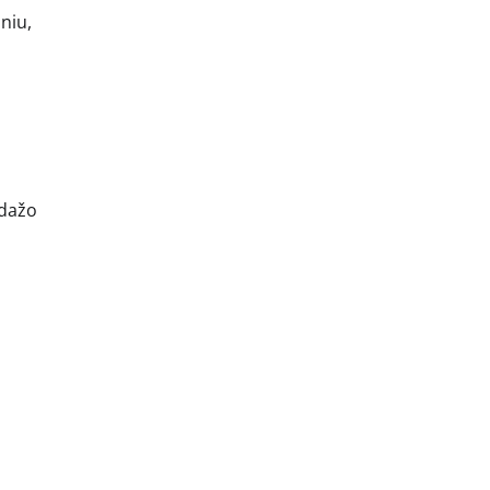
niu,
adažo
i