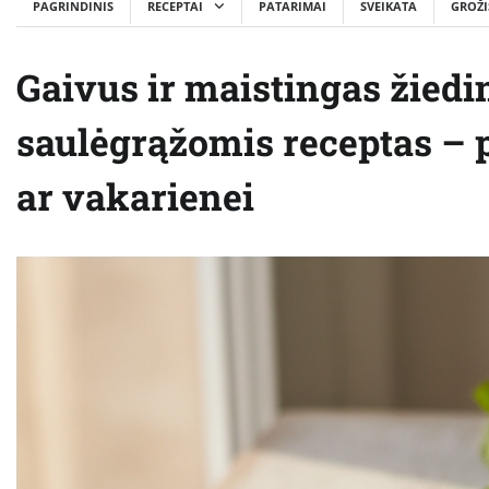
PAGRINDINIS
RECEPTAI
PATARIMAI
SVEIKATA
GROŽI
Gaivus ir maistingas žiedi
saulėgrąžomis receptas – 
ar vakarienei