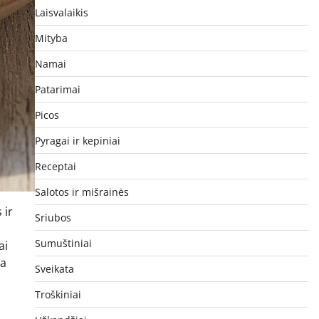
Laisvalaikis
Mityba
Namai
Patarimai
Picos
Pyragai ir kepiniai
Receptai
Salotos ir mišrainės
 ir
Sriubos
Sumuštiniai
ai
ra
Sveikata
Troškiniai