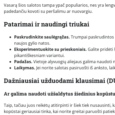
Vasarą šios salotos tampa ypač populiarios, nes yra lengvos
padedančiu kovoti su peršalimu ar nuovargiu.
Patarimai ir naudingi triukai
Paskrudinkite saulėgrąžas.
Trumpai paskrudintos s
naujos gylio natos.
Eksperimentuokite su prieskoniais.
Galite pridėti 
pikantiškesniam variantui.
Padažas.
Vietoje alyvuogių aliejaus galima naudoti 
Laikymas.
Jei norite salotas pasiruošti iš anksto, lai
Dažniausiai užduodami klausimai (D
Ar galima naudoti užšaldytus žiedinius kopūst
Taip, tačiau juos reikėtų atitirpinti ir šiek tiek nusausint
kopūstai geriausiai tinka, kai norite greitai paruošti patiek