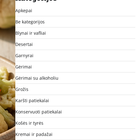
Apkepai
Be kategorijos
Blynai ir vafliai
Desertai
Garnyrai
Gėrimai
Gėrimai su alkoholiu
Grožis
Karšti patiekalai
Konservuoti patiekalai
Košės ir tyrės
Kremai ir padažai