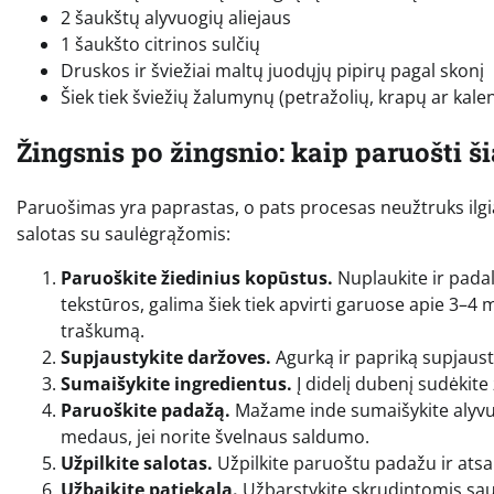
2 šaukštų alyvuogių aliejaus
1 šaukšto citrinos sulčių
Druskos ir šviežiai maltų juodųjų pipirų pagal skonį
Šiek tiek šviežių žalumynų (petražolių, krapų ar kale
Žingsnis po žingsnio: kaip paruošti ši
Paruošimas yra paprastas, o pats procesas neužtruks ilgia
salotas su saulėgrąžomis:
Paruoškite žiedinius kopūstus.
Nuplaukite ir padal
tekstūros, galima šiek tiek apvirti garuose apie 3–4 m
traškumą.
Supjaustykite daržoves.
Agurką ir papriką supjausty
Sumaišykite ingredientus.
Į didelį dubenį sudėkite
Paruoškite padažą.
Mažame inde sumaišykite alyvuogių
medaus, jei norite švelnaus saldumo.
Užpilkite salotas.
Užpilkite paruoštu padažu ir atsar
Užbaikite patiekalą.
Užbarstykite skrudintomis saul