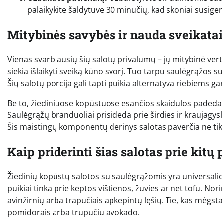
palaikykite šaldytuve 30 minučių, kad skoniai susiger
Mitybinės savybės ir nauda sveikata
Vienas svarbiausių šių salotų privalumų – jų mitybinė vertė.
siekia išlaikyti sveiką kūno svorį. Tuo tarpu saulėgrąžos su
Šių salotų porcija gali tapti puikia alternatyva riebiems
Be to, žiediniuose kopūstuose esančios skaidulos padeda v
Saulėgrąžų branduoliai prisideda prie širdies ir kraujagys
Šis maistingų komponentų derinys salotas paverčia ne tik g
Kaip priderinti šias salotas prie kitų
Žiedinių kopūstų salotos su saulėgrąžomis yra universalios 
puikiai tinka prie keptos vištienos, žuvies ar net tofu. Nor
avinžirnių arba trapučiais apkepintų lęšių. Tie, kas mėgsta
pomidorais arba trupučiu avokado.