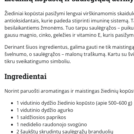
Žiediniai kopūstai pasižymi lengvai virškinamomis skaidulo
antioksidantais, kurie padeda stiprinti imuninę sistemą. 
besilaikantiems žmonėms. Tuo tarpu saulėgrąžos – puikus a
gausu magnio, cinko, geležies ir vitamino E, kuris pasižym
Derinant šiuos ingredientus, galima gauti ne tik maistingą, 
švelnumo, o saulėgrąžos – malonų traškumą. Kartu su švi
tikru sveikatingumo simboliu.
Ingredientai
Norint paruošti aromatingas ir maistingas žiedinių kopūs
1 vidutinio dydžio žiedinio kopūsto (apie 500–600 g)
1 vidutinio dydžio agurko
1 saldžiosios paprikos
1 nedidelio raudonojo svogūno
2 šaukštų skrudintų saulėgrąžų branduolių