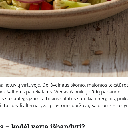
a lietuvių virtuvėje. Dėl švelnaus skonio, malonios tekstūros
 tiek šaltiems patiekalams. Vienas iš puikių būdų panaudoti
as su saulėgrąžomis. Tokios salotos suteikia energijos, puiki
nei. Tai ideali alternatyva įprastoms daržovių salotoms – jos y
s – kodėl verta išbandyti?