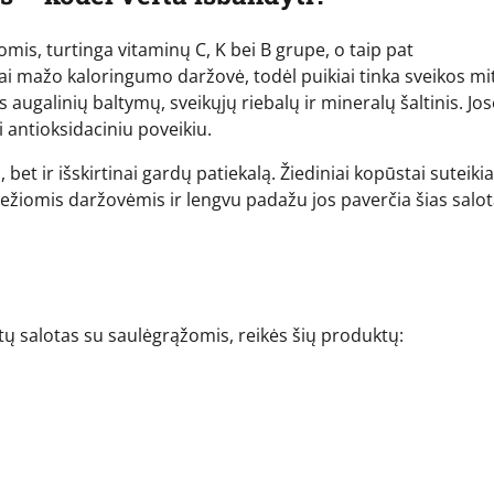
mis, turtinga vitaminų C, K bei B grupe, o taip pat
Tai mažo kaloringumo daržovė, todėl puikiai tinka sveikos m
ugalinių baltymų, sveikųjų riebalų ir mineralų šaltinis. Jos
i antioksidaciniu poveikiu.
bet ir išskirtinai gardų patiekalą. Žiediniai kopūstai suteikia
ežiomis daržovėmis ir lengvu padažu jos paverčia šias salo
tų salotas su saulėgrąžomis, reikės šių produktų: