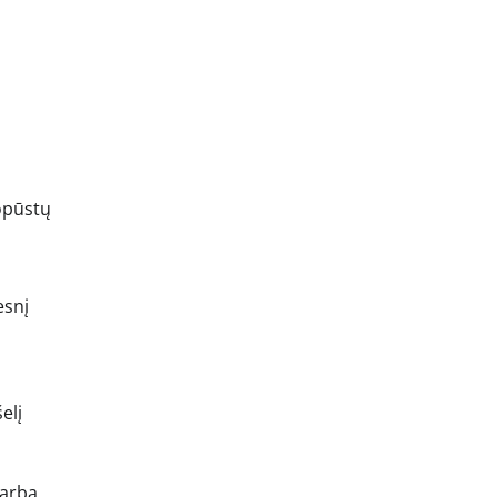
kopūstų
esnį
elį
 arba