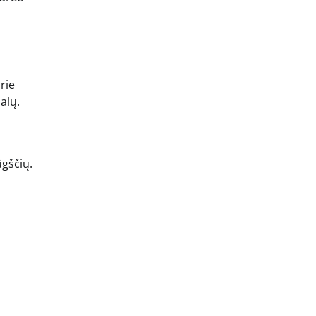
rie
alų.
ūgščių.
s