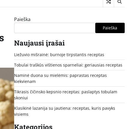
Paieška
Paieška
s
Naujausi įrašai
Liežuvio mišrainė: burnoje tirpstantis receptas
Tobulai traškūs vištienos sparneliai: geriausias receptas
Naminė duona su mielėmis: paprastas receptas
kiekvienam
Tikrasis čičinsko kepsnio receptas: paslaptys tobulam
skoniui
Klasikinė lazanija su jautiena: receptas, kuris pavyks
visiems
Kategorijos