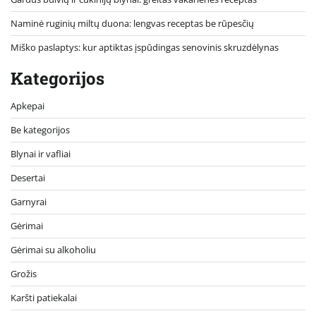
Naminė ruginių miltų duona: lengvas receptas be rūpesčių
Miško paslaptys: kur aptiktas įspūdingas senovinis skruzdėlynas
Kategorijos
Apkepai
Be kategorijos
Blynai ir vafliai
Desertai
Garnyrai
Gėrimai
Gėrimai su alkoholiu
Grožis
Karšti patiekalai