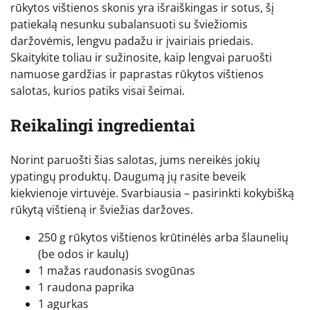
rūkytos vištienos skonis yra išraiškingas ir sotus, šį
patiekalą nesunku subalansuoti su šviežiomis
daržovėmis, lengvu padažu ir įvairiais priedais.
Skaitykite toliau ir sužinosite, kaip lengvai paruošti
namuose gardžias ir paprastas rūkytos vištienos
salotas, kurios patiks visai šeimai.
Reikalingi ingredientai
Norint paruošti šias salotas, jums nereikės jokių
ypatingų produktų. Daugumą jų rasite beveik
kiekvienoje virtuvėje. Svarbiausia – pasirinkti kokybišką
rūkytą vištieną ir šviežias daržoves.
250 g rūkytos vištienos krūtinėlės arba šlaunelių
(be odos ir kaulų)
1 mažas raudonasis svogūnas
1 raudona paprika
1 agurkas