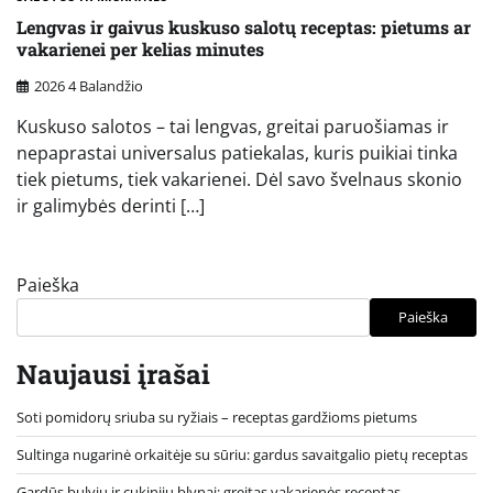
Lengvas ir gaivus kuskuso salotų receptas: pietums ar
vakarienei per kelias minutes
2026 4 Balandžio
Kuskuso salotos – tai lengvas, greitai paruošiamas ir
nepaprastai universalus patiekalas, kuris puikiai tinka
tiek pietums, tiek vakarienei. Dėl savo švelnaus skonio
ir galimybės derinti […]
Paieška
Paieška
Naujausi įrašai
Soti pomidorų sriuba su ryžiais – receptas gardžioms pietums
Sultinga nugarinė orkaitėje su sūriu: gardus savaitgalio pietų receptas
Gardūs bulvių ir cukinijų blynai: greitas vakarienės receptas