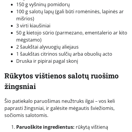
150 g vyšninų pomidorų
100 g salotų lapų (gali būti romėninės, lapinės ar
mišrios)
3 virti kiaušiniai
50 g kietojo sūrio (parmezano, ementalerio ar kito
mėgstamo)
2 šaukštai alyvuogių aliejaus
1 šaukštas citrinos sulčių arba obuolių acto
Druska ir pipirai pagal skonį
Rūkytos vištienos salotų ruošimo
žingsniai
Šio patiekalo paruošimas neužtruks ilgai – vos keli
paprasti žingsniai, ir galėsite mėgautis šviežiomis,
sočiomis salotomis.
Paruoškite ingredientus:
rūkytą vištieną