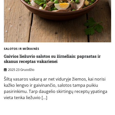
SALOTOS IR MIŠRAINĖS
Gaivios liežuvio salotos su žirneliais: paprastas ir
skanus receptas vakarienei
2025 23 Gruodžio
Šiltą vasaros vakarą ar net viduryje žiemos, kai norisi
kažko lengvo ir gaivinančio, salotos tampa puikiu
pasirinkimu. Tarp daugelio skirtingų receptų ypatinga
vieta tenka liežuvio […]