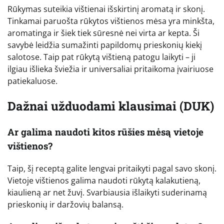
Rūkymas suteikia vištienai išskirtinį aromatą ir skonį.
Tinkamai paruošta rūkytos vištienos mėsa yra minkšta,
aromatinga ir šiek tiek sūresnė nei virta ar kepta. Ši
savybė leidžia sumažinti papildomų prieskonių kiekį
salotose. Taip pat rūkytą vištieną patogu laikyti – ji
ilgiau išlieka šviežia ir universaliai pritaikoma įvairiuose
patiekaluose.
Dažnai užduodami klausimai (DUK)
Ar galima naudoti kitos rūšies mėsą vietoje
vištienos?
Taip, šį receptą galite lengvai pritaikyti pagal savo skonį.
Vietoje vištienos galima naudoti rūkytą kalakutieną,
kiaulieną ar net žuvį. Svarbiausia išlaikyti suderinamą
prieskonių ir daržovių balansą.