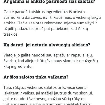
Ar galima iš anksto pasiruošti šias salotas?
Galite paruošti atskirus ingredientus iš anksto –
susmulkinti daržoves, išvirti kiaušinius, o vištieną laikyti
atskirai. Tačiau salotas rekomenduojama sumaišyti ir
užpilti padažu tik prieš pat patiekiant, kad išliktų
traškios.
Ką daryti, jei neturiu alyvuogių aliejaus?
Vietoje jo galite naudoti saulėgrąžų ar rapsų aliejų.
Svarbu, kad aliejus būtų švelnaus skonio ir neužgožtų
kitų ingredientų.
Ar šios salotos tinka vaikams?
Taip, rūkytos vištienos salotos tinka visai šeimai,
įskaitant ir vaikus. Jei mažieji jautrūs dūmo skoniui,
galite naudoti švelnesnę, mažiau sūrią rūkytos
vištienos versiją arba ją trumpam apiplikyti karštu