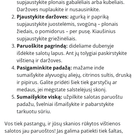
supjaustykite plonais gabalėliais arba kubeliais.
Daržoves nuplaukite ir nusausinkite.
Pjaustykite daržoves:
agurką ir papriką
supjaustykite juostelėmis, svogūną – plonais
žiedais, o pomidorus – per pusę. Kiaušinius
supjaustykite griežinėliais.
Paruoškite pagrindą:
dideliame dubenyje
išdėkite salotų lapus. Ant jų tolygiai paskirstykite
vištieną ir daržoves.
Pasigaminkite padažą:
mažame inde
sumaišykite alyvuogių aliejų, citrinos sultis, druską
ir pipirus. Galite pridėti šiek tiek garstyčių ar
medaus, jei mėgstate salstelėjusį skonį.
Sumaišykite viską:
užpilkite salotas paruoštu
padažu, švelniai išmaišykite ir pabarstykite
tarkuotu sūriu.
Vos tiek pastangų, ir jūsų skanios rūkytos vištienos
salotos jau paruoštos! Jas galima patiekti tiek šaltas,