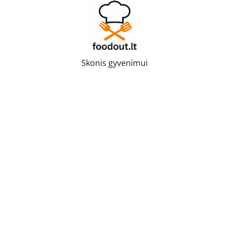
Skip
to
content
Skonis gyvenimui