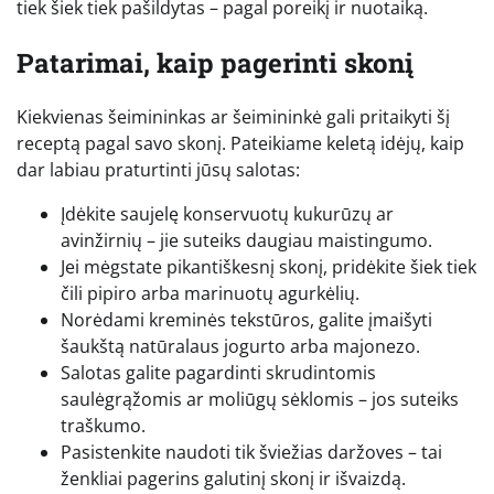
tiek šiek tiek pašildytas – pagal poreikį ir nuotaiką.
Patarimai, kaip pagerinti skonį
Kiekvienas šeimininkas ar šeimininkė gali pritaikyti šį
receptą pagal savo skonį. Pateikiame keletą idėjų, kaip
dar labiau praturtinti jūsų salotas:
Įdėkite saujelę konservuotų kukurūzų ar
avinžirnių – jie suteiks daugiau maistingumo.
Jei mėgstate pikantiškesnį skonį, pridėkite šiek tiek
čili pipiro arba marinuotų agurkėlių.
Norėdami kreminės tekstūros, galite įmaišyti
šaukštą natūralaus jogurto arba majonezo.
Salotas galite pagardinti skrudintomis
saulėgrąžomis ar moliūgų sėklomis – jos suteiks
traškumo.
Pasistenkite naudoti tik šviežias daržoves – tai
ženkliai pagerins galutinį skonį ir išvaizdą.