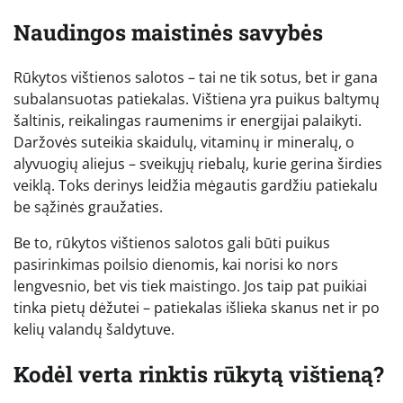
Naudingos maistinės savybės
Rūkytos vištienos salotos – tai ne tik sotus, bet ir gana
subalansuotas patiekalas. Vištiena yra puikus baltymų
šaltinis, reikalingas raumenims ir energijai palaikyti.
Daržovės suteikia skaidulų, vitaminų ir mineralų, o
alyvuogių aliejus – sveikųjų riebalų, kurie gerina širdies
veiklą. Toks derinys leidžia mėgautis gardžiu patiekalu
be sąžinės graužaties.
Be to, rūkytos vištienos salotos gali būti puikus
pasirinkimas poilsio dienomis, kai norisi ko nors
lengvesnio, bet vis tiek maistingo. Jos taip pat puikiai
tinka pietų dėžutei – patiekalas išlieka skanus net ir po
kelių valandų šaldytuve.
Kodėl verta rinktis rūkytą vištieną?