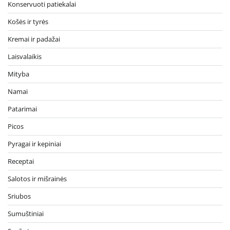
Konservuoti patiekalai
Košės ir tyrės
Kremai ir padažai
Laisvalaikis
Mityba
Namai
Patarimai
Picos
Pyragai ir kepiniai
Receptai
Salotos ir mišrainės
Sriubos
Sumuštiniai