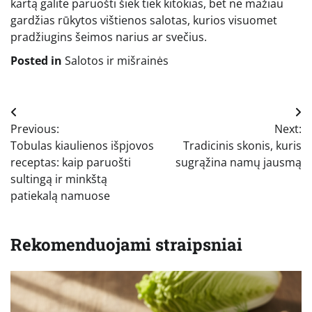
kartą galite paruošti šiek tiek kitokias, bet ne mažiau
gardžias rūkytos vištienos salotas, kurios visuomet
pradžiugins šeimos narius ar svečius.
Posted in
Salotos ir mišrainės
Navigacija
Previous:
Next:
tarp
Tobulas kiaulienos išpjovos
Tradicinis skonis, kuris
įrašų
receptas: kaip paruošti
sugrąžina namų jausmą
sultingą ir minkštą
patiekalą namuose
Rekomenduojami straipsniai