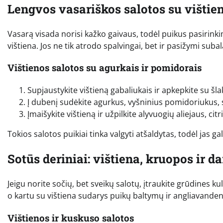
Lengvos vasariškos salotos su vištie
Vasarą visada norisi kažko gaivaus, todėl puikus pasirink
vištiena. Jos ne tik atrodo spalvingai, bet ir pasižymi sub
Vištienos salotos su agurkais ir pomidorais
Supjaustykite vištieną gabaliukais ir apkepkite su šla
Į dubenį sudėkite agurkus, vyšninius pomidoriukus, s
Įmaišykite vištieną ir užpilkite alyvuogių aliejaus, cit
Tokios salotos puikiai tinka valgyti atšaldytas, todėl jas g
Sotūs deriniai: vištiena, kruopos ir d
Jeigu norite sočių, bet sveikų salotų, įtraukite grūdines k
o kartu su vištiena sudarys puikų baltymų ir angliavanden
Vištienos ir kuskuso salotos