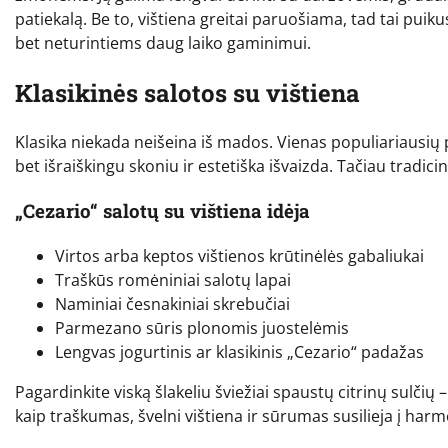
patiekalą. Be to, vištiena greitai paruošiama, tad tai pui
bet neturintiems daug laiko gaminimui.
Klasikinės salotos su vištiena
Klasika niekada neišeina iš mados. Vienas populiariausių 
bet išraiškingu skoniu ir estetiška išvaizda. Tačiau tradic
„Cezario“ salotų su vištiena idėja
Virtos arba keptos vištienos krūtinėlės gabaliukai
Traškūs romėniniai salotų lapai
Naminiai česnakiniai skrebučiai
Parmezano sūris plonomis juostelėmis
Lengvas jogurtinis ar klasikinis „Cezario“ padažas
Pagardinkite viską šlakeliu šviežiai spaustų citrinų sulčių
kaip traškumas, švelni vištiena ir sūrumas susilieja į harm