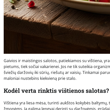
Gaivios ir maistingos salotos, patiekiamos su vištiena, yra
pietums, tiek sočiai vakarienei. Jos ne tik suteikia organizm
šviežių daržovių iki sūrių, riešutų ar vaisių. Tinkamai paru
maloniai nustebins kiekvieną prie stalo.
Kodėl verta rinktis vištienos salotas?
Vištiena yra liesa mėsa, turinti aukštos kokybės baltymų, t
žmonėms. Ją galima lengvai derinti su daržovėmis, grūdais,