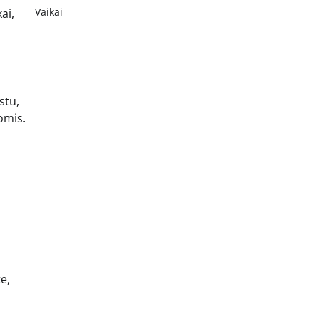
Vaikai
ai,
stu,
omis.
e,