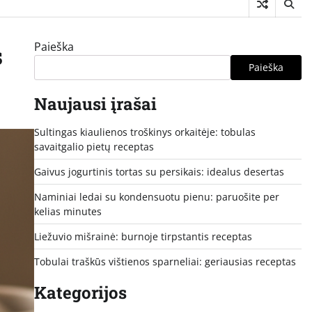
Paieška
s
Paieška
Naujausi įrašai
Sultingas kiaulienos troškinys orkaitėje: tobulas
savaitgalio pietų receptas
Gaivus jogurtinis tortas su persikais: idealus desertas
Naminiai ledai su kondensuotu pienu: paruošite per
kelias minutes
Liežuvio mišrainė: burnoje tirpstantis receptas
Tobulai traškūs vištienos sparneliai: geriausias receptas
Kategorijos