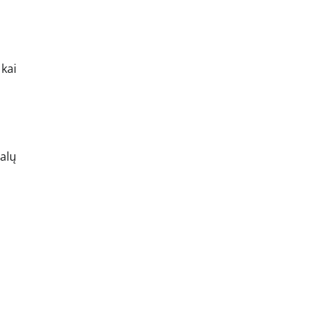
 kai
ralų