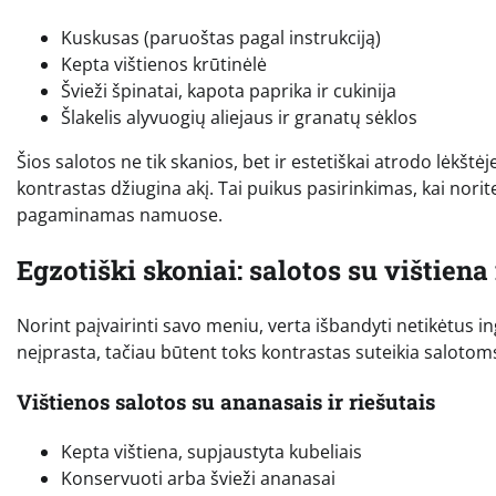
Kuskusas (paruoštas pagal instrukciją)
Kepta vištienos krūtinėlė
Švieži špinatai, kapota paprika ir cukinija
Šlakelis alyvuogių aliejaus ir granatų sėklos
Šios salotos ne tik skanios, bet ir estetiškai atrodo lėkš
kontrastas džiugina akį. Tai puikus pasirinkimas, kai norit
pagaminamas namuose.
Egzotiški skoniai: salotos su vištiena 
Norint paįvairinti savo meniu, verta išbandyti netikėtus ing
neįprasta, tačiau būtent toks kontrastas suteikia salotom
Vištienos salotos su ananasais ir riešutais
Kepta vištiena, supjaustyta kubeliais
Konservuoti arba švieži ananasai