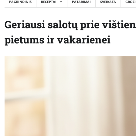
PAGRINDINIS
RECEPTAI
PATARIMAI
SVEIKATA
GROŽI
Geriausi salotų prie vištie
pietums ir vakarienei