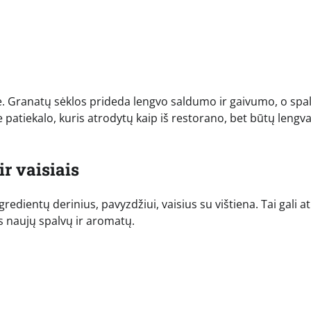
tėje. Granatų sėklos prideda lengvo saldumo ir gaivumo, o spa
e patiekalo, kuris atrodytų kaip iš restorano, bet būtų lengva
ir vaisiais
redientų derinius, pavyzdžiui, vaisius su vištiena. Tai gali a
s naujų spalvų ir aromatų.