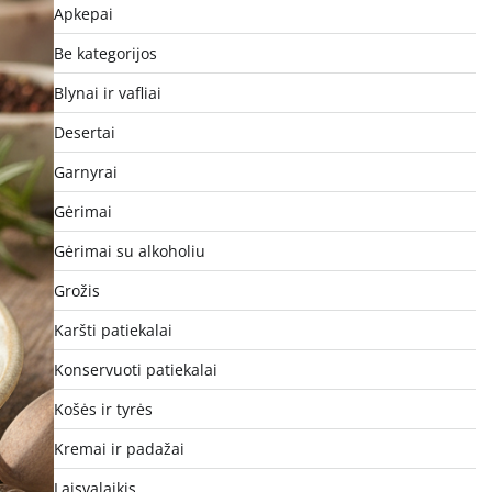
Apkepai
Be kategorijos
Blynai ir vafliai
Desertai
Garnyrai
Gėrimai
Gėrimai su alkoholiu
Grožis
Karšti patiekalai
Konservuoti patiekalai
Košės ir tyrės
Kremai ir padažai
Laisvalaikis