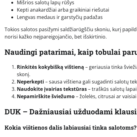
Mišrios salotų lapų rūšys
Kepti anakardžiai arba graikiniai riešutai
Lengvas medaus ir garstyčių padažas
Tokios salotos pasižymi saldžiarūgščiu skoniu, kurį papildo
norisi kažko neįpareigojančio, bet išskirtinio.
Naudingi patarimai, kaip tobulai paru
Rinkitės kokybišką vištieną
– geriausia tinka šviež
skonį.
Neperkepti
– sausa vištiena gali sugadinti salotų tek
Naudokite įvairias tekstūras
– traškūs salotų lapai
Nepamirškite šviežumo
– žolelės, citrusai ar vaisi
DUK – Dažniausiai užduodami klaus
Kokia vištienos dalis labiausiai tinka salotoms?