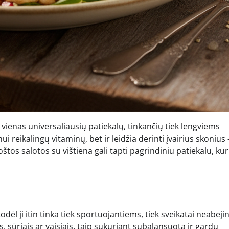
 vienas universaliausių patiekalų, tinkančių tiek lengviems
ui reikalingų vitaminų, bet ir leidžia derinti įvairius skonius
oštos salotos su vištiena gali tapti pagrindiniu patiekalu, kur
odėl ji itin tinka tiek sportuojantiems, tiek sveikatai neabej
 sūriais ar vaisiais, taip sukuriant subalansuotą ir gardų