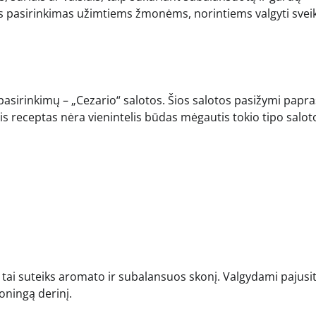
kus pasirinkimas užimtiems žmonėms, norintiems valgyti sveik
pasirinkimų – „Cezario“ salotos. Šios salotos pasižymi papra
inis receptas nėra vienintelis būdas mėgautis tokio tipo salot
 – tai suteiks aromato ir subalansuos skonį. Valgydami pajusit
oningą derinį.