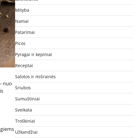
Mityba
Namai
Patarimai
Picos
Pyragai ir kepiniai
Receptai
Salotos ir mišrainės
 – nuo
Sriubos
is
Sumuštiniai
Sveikata
Troškiniai
ingiems
Užkandžiai