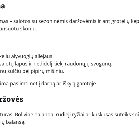
na
imas – salotos su sezoninėmis daržovėmis ir ant grotelių ke
alansuotu skoniu.
keliu alyvuogių aliejaus.
alotų lapus ir nedidelį kiekį raudonųjų svogūnų.
rinų sulčių bei pipirų mišiniu.
alima pasiimti net į darbą ar iškylą gamtoje.
aržovės
ultūras. Bolivinė balanda, rudieji ryžiai ar kuskusas suteiks s
ių balansą.