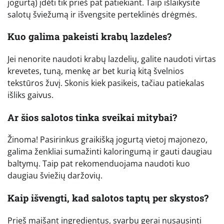
jogurtą) įdėti tik prieš pat patiekiant. Taip išlaikysite
salotų šviežumą ir išvengsite perteklinės drėgmės.
Kuo galima pakeisti krabų lazdeles?
Jei nenorite naudoti krabų lazdelių, galite naudoti virtas
krevetes, tuną, menkę ar bet kurią kitą švelnios
tekstūros žuvį. Skonis kiek pasikeis, tačiau patiekalas
išliks gaivus.
Ar šios salotos tinka sveikai mitybai?
Žinoma! Pasirinkus graikišką jogurtą vietoj majonezo,
galima ženkliai sumažinti kaloringumą ir gauti daugiau
baltymų. Taip pat rekomenduojama naudoti kuo
daugiau šviežių daržovių.
Kaip išvengti, kad salotos taptų per skystos?
Prieš maišant ingredientus, svarbu gerai nusausinti