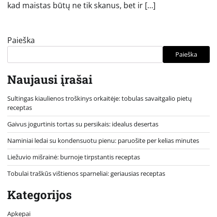
kad maistas būtų ne tik skanus, bet ir […]
Paieška
Paieška
Naujausi įrašai
Sultingas kiaulienos troškinys orkaitėje: tobulas savaitgalio pietų
receptas
Gaivus jogurtinis tortas su persikais: idealus desertas
Naminiai ledai su kondensuotu pienu: paruošite per kelias minutes
Liežuvio mišrainė: burnoje tirpstantis receptas
Tobulai traškūs vištienos sparneliai: geriausias receptas
Kategorijos
Apkepai