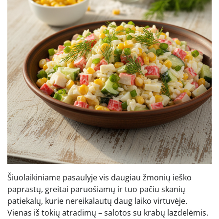
Šiuolaikiniame pasaulyje vis daugiau žmonių ieško
paprastų, greitai paruošiamų ir tuo pačiu skanių
patiekalų, kurie nereikalautų daug laiko virtuvėje.
Vienas iš tokių atradimų – salotos su krabų lazdelėmis.