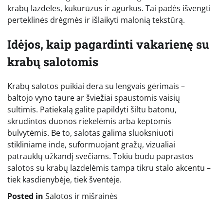
krabų lazdeles, kukurūzus ir agurkus. Tai padės išvengti
perteklinės drėgmės ir išlaikyti malonią tekstūrą.
Idėjos, kaip pagardinti vakarienę su
krabų salotomis
Krabų salotos puikiai dera su lengvais gėrimais –
baltojo vyno taure ar šviežiai spaustomis vaisių
sultimis. Patiekalą galite papildyti šiltu batonu,
skrudintos duonos riekelėmis arba keptomis
bulvytėmis. Be to, salotas galima sluoksniuoti
stikliniame inde, suformuojant gražų, vizualiai
patrauklų užkandį svečiams. Tokiu būdu paprastos
salotos su krabų lazdelėmis tampa tikru stalo akcentu –
tiek kasdienybėje, tiek šventėje.
Posted in
Salotos ir mišrainės