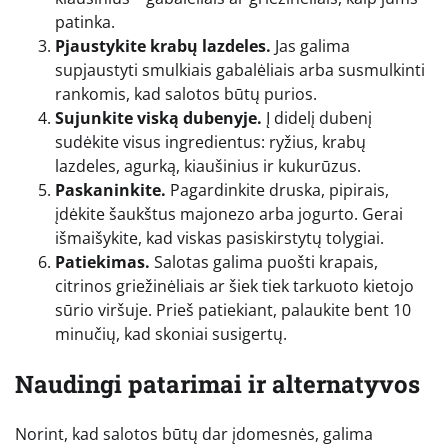
patinka.
Pjaustykite krabų lazdeles.
Jas galima
supjaustyti smulkiais gabalėliais arba susmulkinti
rankomis, kad salotos būtų purios.
Sujunkite viską dubenyje.
Į didelį dubenį
sudėkite visus ingredientus: ryžius, krabų
lazdeles, agurką, kiaušinius ir kukurūzus.
Paskaninkite.
Pagardinkite druska, pipirais,
įdėkite šaukštus majonezo arba jogurto. Gerai
išmaišykite, kad viskas pasiskirstytų tolygiai.
Patiekimas.
Salotas galima puošti krapais,
citrinos griežinėliais ar šiek tiek tarkuoto kietojo
sūrio viršuje. Prieš patiekiant, palaukite bent 10
minučių, kad skoniai susigertų.
Naudingi patarimai ir alternatyvos
Norint, kad salotos būtų dar įdomesnės, galima