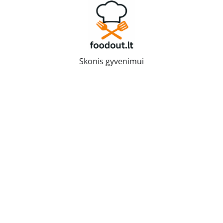
Skip
to
content
Skonis gyvenimui