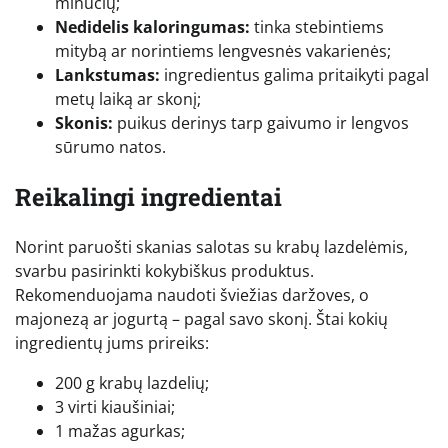
minučių;
Nedidelis kaloringumas:
tinka stebintiems
mitybą ar norintiems lengvesnės vakarienės;
Lankstumas:
ingredientus galima pritaikyti pagal
metų laiką ar skonį;
Skonis:
puikus derinys tarp gaivumo ir lengvos
sūrumo natos.
Reikalingi ingredientai
Norint paruošti skanias salotas su krabų lazdelėmis,
svarbu pasirinkti kokybiškus produktus.
Rekomenduojama naudoti šviežias daržoves, o
majonezą ar jogurtą – pagal savo skonį. Štai kokių
ingredientų jums prireiks:
200 g krabų lazdelių;
3 virti kiaušiniai;
1 mažas agurkas;