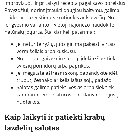
improvizuoti ir pritaikyti receptą pagal savo poreikius.
Pavyzdžiui, norint įtraukti daugiau baltymų, galima
pridėti virtos vištienos krūtinėlės ar krevečių. Norint
lengvesnio varianto – vietoj majonezo naudokite
natūralų jogurtą. Štai dar keli patarimai:
Jei neturite ryžių, juos galima pakeisti virtais
vermišeliais arba kuskusu.
Norint dar gaivesnių salotų, įdėkite šiek tiek
šviežių pomidorų arba paprikos.
Jei mėgstate aštresnį skonį, pabandykite įdėti
truputį česnako ar kelis lašus sojų padažo.
Salotas galima patiekti vėsias arba šiek tiek
kambario temperatūros – priklauso nuo jūsų
nuotaikos.
Kaip laikyti ir patiekti krabų
lazdelių salotas