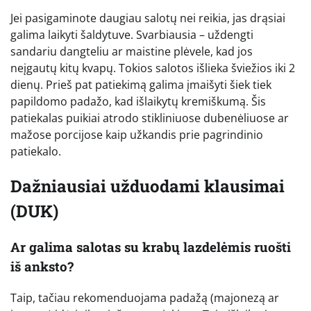
Jei pasigaminote daugiau salotų nei reikia, jas drąsiai
galima laikyti šaldytuve. Svarbiausia – uždengti
sandariu dangteliu ar maistine plėvele, kad jos
neįgautų kitų kvapų. Tokios salotos išlieka šviežios iki 2
dienų. Prieš pat patiekimą galima įmaišyti šiek tiek
papildomo padažo, kad išlaikytų kremiškumą. Šis
patiekalas puikiai atrodo stikliniuose dubenėliuose ar
mažose porcijose kaip užkandis prie pagrindinio
patiekalo.
Dažniausiai užduodami klausimai
(DUK)
Ar galima salotas su krabų lazdelėmis ruošti
iš anksto?
Taip, tačiau rekomenduojama padažą (majonezą ar