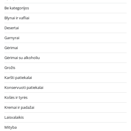
Be kategorijos
Blynai ir vafliai
Desertai
Garnyrai
Gėrimai
Gėrimai su alkoholiu
Grožis
Karšti patiekalai
Konservuoti patiekalai
Košės ir tyrės
Kremai ir padažai
Laisvalaikis
Mityba