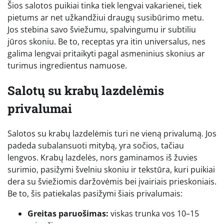
Šios salotos puikiai tinka tiek lengvai vakarienei, tiek
pietums ar net užkandžiui draugų susibūrimo metu.
Jos stebina savo šviežumu, spalvingumu ir subtiliu
jūros skoniu. Be to, receptas yra itin universalus, nes
galima lengvai pritaikyti pagal asmeninius skonius ar
turimus ingredientus namuose.
Salotų su krabų lazdelėmis
privalumai
Salotos su krabų lazdelėmis turi ne vieną privalumą. Jos
padeda subalansuoti mitybą, yra sočios, tačiau
lengvos. Krabų lazdelės, nors gaminamos iš žuvies
surimio, pasižymi švelniu skoniu ir tekstūra, kuri puikiai
dera su šviežiomis daržovėmis bei įvairiais prieskoniais.
Be to, šis patiekalas pasižymi šiais privalumais:
Greitas paruošimas:
viskas trunka vos 10–15