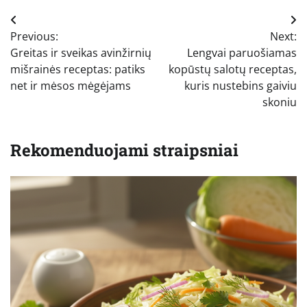
Navigacija
Previous:
Next:
tarp
Greitas ir sveikas avinžirnių
Lengvai paruošiamas
įrašų
mišrainės receptas: patiks
kopūstų salotų receptas,
net ir mėsos mėgėjams
kuris nustebins gaiviu
skoniu
Rekomenduojami straipsniai