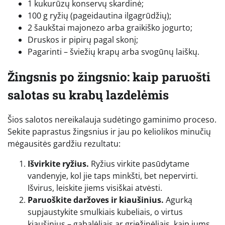
1 kukurūzų konservų skardinė;
100 g ryžių (pageidautina ilgagrūdžių);
2 šaukštai majonezo arba graikiško jogurto;
Druskos ir pipirų pagal skonį;
Pagarinti – šviežių krapų arba svogūnų laiškų.
Žingsnis po žingsnio: kaip paruošti
salotas su krabų lazdelėmis
Šios salotos nereikalauja sudėtingo gaminimo proceso.
Sekite paprastus žingsnius ir jau po keliolikos minučių
mėgausitės gardžiu rezultatu:
Išvirkite ryžius.
Ryžius virkite pasūdytame
vandenyje, kol jie taps minkšti, bet nepervirti.
Išvirus, leiskite jiems visiškai atvėsti.
Paruoškite daržoves ir kiaušinius.
Agurką
supjaustykite smulkiais kubeliais, o virtus
kiaušinius – gabalėliais ar griežinėliais, kaip jums