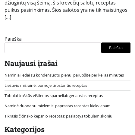
džiugintų visą šeimą, šis krevečių salotų receptas –
puikus pasirinkimas. Šios salotos yra ne tik maistingos
[…]
Paieška
Paieška
Naujausi įrašai
Naminiai ledai su kondensuotu pienu: paruošite per kelias minutes
Liežuvio mišrainė: burnoje tirpstantis receptas
Tobulai traškūs vištienos sparneliai: geriausias receptas
Naminė duona su mielėmis: paprastas receptas kiekvienam
Tikrasis čičinsko kepsnio receptas: paslaptys tobulam skoniui
Kategorijos