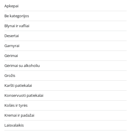
Apkepai
Be kategorijos
Blynai ir vafliai
Desertai
Garnyrai
Gėrimai
Gėrimai su alkoholiu
Grožis
Karšti patiekalai
Konservuoti patiekalai
Košės ir tyrės
Kremai ir padažai
Laisvalaikis