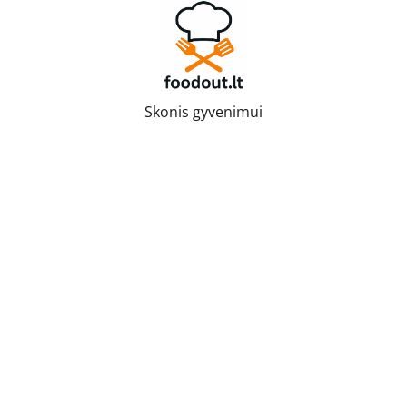
Skip
to
content
Skonis gyvenimui