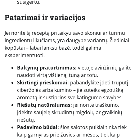
susigertų.
Patarimai ir variacijos
Jei norite šį receptą pritaikyti savo skoniui ar turimų
ingredientų likučiams, yra daugybė variantų. Žiediniai
kopūstai – labai lanksti bazė, todėl galima
eksperimentuoti.
Baltymų praturtinimas:
vietoje avinžirnių galite
naudoti virtą vištieną, tuną ar tofu.
Skirtingi prieskoniai:
pabandykite įdėti truputį
ciberžolės arba kumino – jie suteiks egzotišką
aromatą ir sustiprins sveikatingumo savybes.
Riešutų natūralumas:
jei norite traškumo,
įdėkite saujelę skrudintų migdolų ar graikinių
riešutų.
Padavimo būdai:
šios salotos puikiai tinka tiek
kaip garnyras prie žuvies ar mėsos, tiek kaip