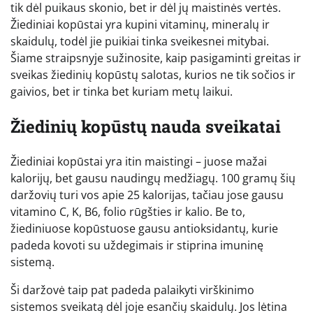
tik dėl puikaus skonio, bet ir dėl jų maistinės vertės.
Žiediniai kopūstai yra kupini vitaminų, mineralų ir
skaidulų, todėl jie puikiai tinka sveikesnei mitybai.
Šiame straipsnyje sužinosite, kaip pasigaminti greitas ir
sveikas žiedinių kopūstų salotas, kurios ne tik sočios ir
gaivios, bet ir tinka bet kuriam metų laikui.
Žiedinių kopūstų nauda sveikatai
Žiediniai kopūstai yra itin maistingi – juose mažai
kalorijų, bet gausu naudingų medžiagų. 100 gramų šių
daržovių turi vos apie 25 kalorijas, tačiau jose gausu
vitamino C, K, B6, folio rūgšties ir kalio. Be to,
žiediniuose kopūstuose gausu antioksidantų, kurie
padeda kovoti su uždegimais ir stiprina imuninę
sistemą.
Ši daržovė taip pat padeda palaikyti virškinimo
sistemos sveikatą dėl joje esančių skaidulų. Jos lėtina