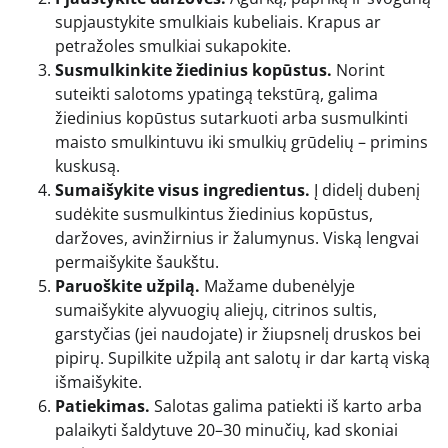
supjaustykite smulkiais kubeliais. Krapus ar
petražoles smulkiai sukapokite.
Susmulkinkite žiedinius kopūstus.
Norint
suteikti salotoms ypatingą tekstūrą, galima
žiedinius kopūstus sutarkuoti arba susmulkinti
maisto smulkintuvu iki smulkių grūdelių – primins
kuskusą.
Sumaišykite visus ingredientus.
Į didelį dubenį
sudėkite susmulkintus žiedinius kopūstus,
daržoves, avinžirnius ir žalumynus. Viską lengvai
permaišykite šaukštu.
Paruoškite užpilą.
Mažame dubenėlyje
sumaišykite alyvuogių aliejų, citrinos sultis,
garstyčias (jei naudojate) ir žiupsnelį druskos bei
pipirų. Supilkite užpilą ant salotų ir dar kartą viską
išmaišykite.
Patiekimas.
Salotas galima patiekti iš karto arba
palaikyti šaldytuve 20–30 minučių, kad skoniai