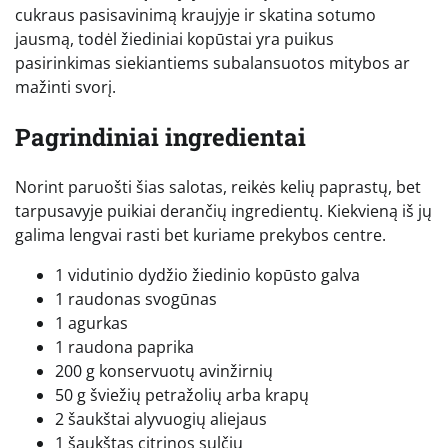
cukraus pasisavinimą kraujyje ir skatina sotumo
jausmą, todėl žiediniai kopūstai yra puikus
pasirinkimas siekiantiems subalansuotos mitybos ar
mažinti svorį.
Pagrindiniai ingredientai
Norint paruošti šias salotas, reikės kelių paprastų, bet
tarpusavyje puikiai derančių ingredientų. Kiekvieną iš jų
galima lengvai rasti bet kuriame prekybos centre.
1 vidutinio dydžio žiedinio kopūsto galva
1 raudonas svogūnas
1 agurkas
1 raudona paprika
200 g konservuotų avinžirnių
50 g šviežių petražolių arba krapų
2 šaukštai alyvuogių aliejaus
1 šaukštas citrinos sulčių