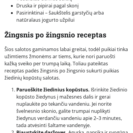
Druska ir pipirai pagal skonį
Pasirinktinai – šaukštelis garstyčių arba
natūralaus jogurto užpilui
Žingsnis po žingsnio receptas
Šios salotos gaminamos labai greitai, todėl puikiai tinka
užimtiems žmonėms ar tiems, kurie nori paruošti
kažką sveiko per trumpą laiką. Toliau pateiktas
receptas padės žingsnis po žingsnio sukurti puikias
žiedinių kopūstų salotas.
Paruoškite žiedinius kopūstus.
Išrinkite žiedinio
kopūsto žiedynus į mažesnes dalis ir gerai
nuplaukite po tekančiu vandeniu. Jei norite
švelnesnio skonio, galite trumpai nuplikyti
žiedynus verdančiu vandeniu apie 2–3 minutes,
tada atvėsinti šaltame vandenyje.
Pjaustykite daržoves.
Agurką, papriką ir svogūną