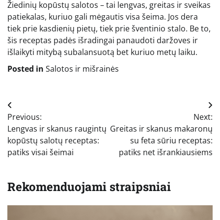
Žiedinių kopūstų salotos – tai lengvas, greitas ir sveikas
patiekalas, kuriuo gali mėgautis visa šeima. Jos dera
tiek prie kasdienių pietų, tiek prie šventinio stalo. Be to,
šis receptas padės išradingai panaudoti daržoves ir
išlaikyti mitybą subalansuotą bet kuriuo metų laiku.
Posted in
Salotos ir mišrainės
Navigacija
Previous:
Next:
tarp
Lengvas ir skanus raugintų
Greitas ir skanus makaronų
įrašų
kopūstų salotų receptas:
su feta sūriu receptas:
patiks visai šeimai
patiks net išrankiausiems
Rekomenduojami straipsniai