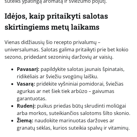
suteiks ypatingą aromatą ir šviežumo pojūtį.
Idėjos, kaip pritaikyti salotas
skirtingiems metų laikams
Vienas didžiausių šio recepto privalumų –
universalumas. Salotas galima pritaikyti prie bet kokio
sezono, pridedant sezoninių daržovių ar vaisių.
Pavasarį:
papildykite salotas jaunais špinatais,
ridikėliais ar šviežiu svogūnų laišku.
Vasarą:
pridėkite vyšniniai pomidorai, šviežias
agurkas ar net šiek tiek arbūzo – gaivumas
garantuotas.
Rudenį:
puikus priedas būtų skrudinti moliūgai
arba morkos, suteikiančios salotoms šilto skonio.
Žiemą:
naudokite marinuotas daržoves ar
granatų sėklas, kurios suteikia spalvų ir vitaminų.