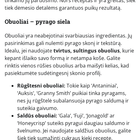
tinkamo jų paruošimo. Nors receptas ir yra greitas, šiek
tiek dėmesio detalėms garantuos puikų rezultatą.
Obuoliai – pyrago siela
Obuoliai yra neabejotinai svarbiausias ingredientas. Jų
pasirinkimas gali nulemti pyrago skonį ir tekstūrą.
Idealu, jei naudojate
tvirtus, sultingus obuolius
, kurie
kepant išlaiko savo formą ir netampa koše. Galite
rinktis vienos rūšies obuolius arba maišyti kelias, kad
pasiektumėte sudėtingesnį skonio profilį.
Rūgštesni obuoliai:
Tokie kaip ‘Antaniniai’,
‘Auksis’, ‘Granny Smith’ puikiai tinka pyragams,
nes jų rūgštelė subalansuoja pyrago saldumą ir
suteikia gaivumo.
Saldūs obuoliai:
‘Gala’, ‘Fuji’, ‘Jonagold’ ar
‘Honeycrisp’ suteiks pyragui daugiau saldumo ir
švelnumo. Jei naudojate saldžius obuolius, galite
šiek tiek sumažinti cukraus kiekį recepte.