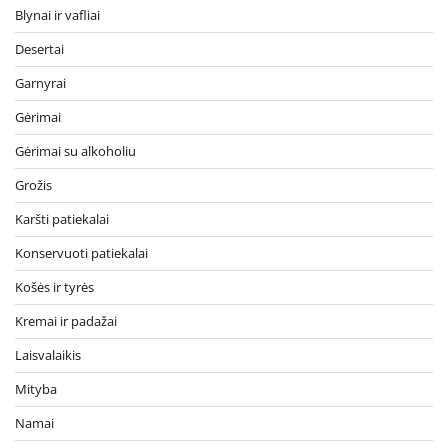
Blynai ir vafliai
Desertai
Garnyrai
Gėrimai
Gėrimai su alkoholiu
Grožis
Karšti patiekalai
Konservuoti patiekalai
Košės ir tyrės
Kremai ir padažai
Laisvalaikis
Mityba
Namai