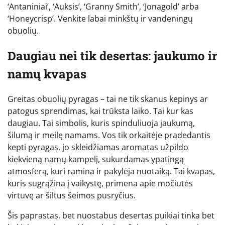
‘Antaniniai’, ‘Auksis’, ‘Granny Smith’, ‘Jonagold’ arba
‘Honeycrisp’. Venkite labai minkštų ir vandeningų
obuolių.
Daugiau nei tik desertas: jaukumo ir
namų kvapas
Greitas obuolių pyragas – tai ne tik skanus kepinys ar
patogus sprendimas, kai trūksta laiko. Tai kur kas
daugiau. Tai simbolis, kuris spinduliuoja jaukumą,
šilumą ir meilę namams. Vos tik orkaitėje pradedantis
kepti pyragas, jo skleidžiamas aromatas užpildo
kiekvieną namų kampelį, sukurdamas ypatingą
atmosferą, kuri ramina ir pakylėja nuotaiką. Tai kvapas,
kuris sugrąžina į vaikystę, primena apie močiutės
virtuvę ar šiltus šeimos pusryčius.
Šis paprastas, bet nuostabus desertas puikiai tinka bet