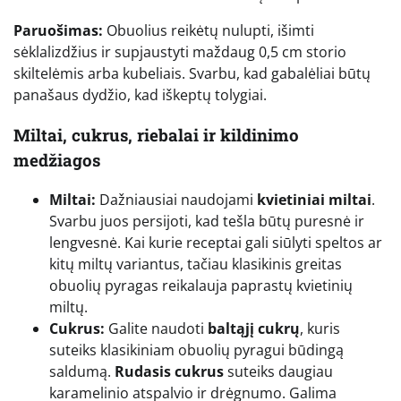
Paruošimas:
Obuolius reikėtų nulupti, išimti
sėklalizdžius ir supjaustyti maždaug 0,5 cm storio
skiltelėmis arba kubeliais. Svarbu, kad gabalėliai būtų
panašaus dydžio, kad iškeptų tolygiai.
Miltai, cukrus, riebalai ir kildinimo
medžiagos
Miltai:
Dažniausiai naudojami
kvietiniai miltai
.
Svarbu juos persijoti, kad tešla būtų puresnė ir
lengvesnė. Kai kurie receptai gali siūlyti speltos ar
kitų miltų variantus, tačiau klasikinis greitas
obuolių pyragas reikalauja paprastų kvietinių
miltų.
Cukrus:
Galite naudoti
baltąjį cukrų
, kuris
suteiks klasikiniam obuolių pyragui būdingą
saldumą.
Rudasis cukrus
suteiks daugiau
karamelinio atspalvio ir drėgnumo. Galima