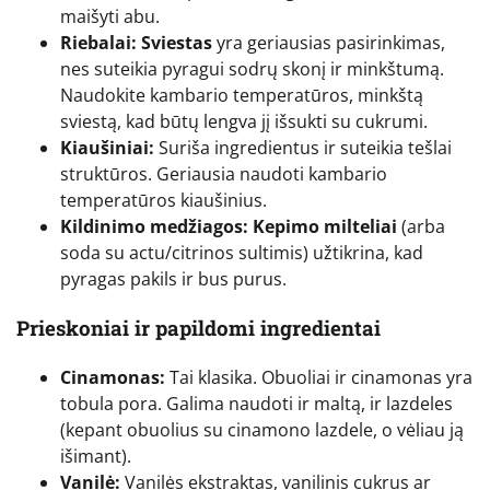
maišyti abu.
Riebalai:
Sviestas
yra geriausias pasirinkimas,
nes suteikia pyragui sodrų skonį ir minkštumą.
Naudokite kambario temperatūros, minkštą
sviestą, kad būtų lengva jį išsukti su cukrumi.
Kiaušiniai:
Suriša ingredientus ir suteikia tešlai
struktūros. Geriausia naudoti kambario
temperatūros kiaušinius.
Kildinimo medžiagos:
Kepimo milteliai
(arba
soda su actu/citrinos sultimis) užtikrina, kad
pyragas pakils ir bus purus.
Prieskoniai ir papildomi ingredientai
Cinamonas:
Tai klasika. Obuoliai ir cinamonas yra
tobula pora. Galima naudoti ir maltą, ir lazdeles
(kepant obuolius su cinamono lazdele, o vėliau ją
išimant).
Vanilė:
Vanilės ekstraktas, vanilinis cukrus ar