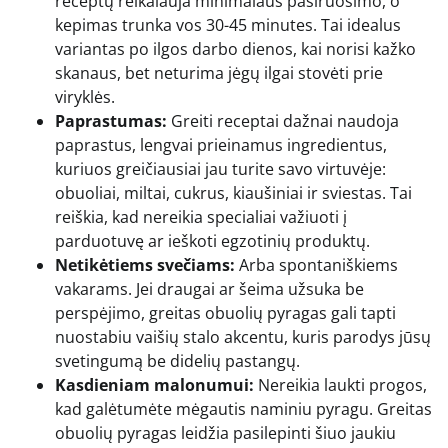
receptų reikalauja minimalaus pasiruošimo, o
kepimas trunka vos 30-45 minutes. Tai idealus
variantas po ilgos darbo dienos, kai norisi kažko
skanaus, bet neturima jėgų ilgai stovėti prie
viryklės.
Paprastumas:
Greiti receptai dažnai naudoja
paprastus, lengvai prieinamus ingredientus,
kuriuos greičiausiai jau turite savo virtuvėje:
obuoliai, miltai, cukrus, kiaušiniai ir sviestas. Tai
reiškia, kad nereikia specialiai važiuoti į
parduotuvę ar ieškoti egzotinių produktų.
Netikėtiems svečiams:
Arba spontaniškiems
vakarams. Jei draugai ar šeima užsuka be
perspėjimo, greitas obuolių pyragas gali tapti
nuostabiu vaišių stalo akcentu, kuris parodys jūsų
svetingumą be didelių pastangų.
Kasdieniam malonumui:
Nereikia laukti progos,
kad galėtumėte mėgautis naminiu pyragu. Greitas
obuolių pyragas leidžia pasilepinti šiuo jaukiu