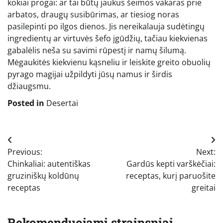
kokiai progai: ar tai būtų jaukus šeimos vakaras prie
arbatos, draugų susibūrimas, ar tiesiog noras
pasilepinti po ilgos dienos. Jis nereikalauja sudėtingų
ingredientų ar virtuvės šefo įgūdžių, tačiau kiekvienas
gabalėlis neša su savimi rūpestį ir namų šilumą.
Mėgaukitės kiekvienu kąsneliu ir leiskite greito obuolių
pyrago magijai užpildyti jūsų namus ir širdis
džiaugsmu.
Posted in
Desertai
Navigacija
Previous:
Next:
tarp
Chinkaliai: autentiškas
Gardūs kepti varškėčiai:
įrašų
gruziniškų koldūnų
receptas, kurį paruošite
receptas
greitai
Rekomenduojami straipsniai