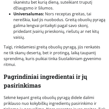
skanėstu bet kurią dieną, suteikiant truputį
džiaugsmo ir šilumos.
Universalumas:
Nors receptas greitas, tai
nereiškia, kad jis nuobodus. Greitą obuolių pyragą
galima lengvai pritaikyti pagal savo skonį,
pridedant įvairių prieskonių, riešutų ar net kitų
vaisių.
Taigi, rinkdamiesi greitą obuolių pyragą, jūs renkatės
ne tik skanų desertą, bet ir protingą, laiką taupantį
sprendimą, kuris puikiai tinka šiuolaikiniam gyvenimo
ritmui.
Pagrindiniai ingredientai ir jų
pasirinkimas
Sėkmė kepant greitą obuolių pyragą didele dalimi
priklauso nuo kokybiškų ingredientų pasirinkimo ir