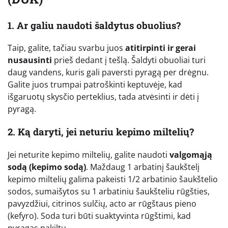
1. Ar galiu naudoti šaldytus obuolius?
Taip, galite, tačiau svarbu juos
atitirpinti ir gerai
nusausinti
prieš dedant į tešlą. Šaldyti obuoliai turi
daug vandens, kuris gali paversti pyragą per drėgnu.
Galite juos trumpai patroškinti keptuvėje, kad
išgaruotų skysčio perteklius, tada atvėsinti ir dėti į
pyragą.
2. Ką daryti, jei neturiu kepimo miltelių?
Jei neturite kepimo miltelių, galite naudoti
valgomąją
sodą (kepimo sodą)
. Maždaug 1 arbatinį šaukštelį
kepimo miltelių galima pakeisti 1/2 arbatinio šaukštelio
sodos, sumaišytos su 1 arbatiniu šaukšteliu rūgšties,
pavyzdžiui, citrinos sulčių, acto ar rūgštaus pieno
(kefyro). Soda turi būti suaktyvinta rūgštimi, kad
pyragas pakiltų.