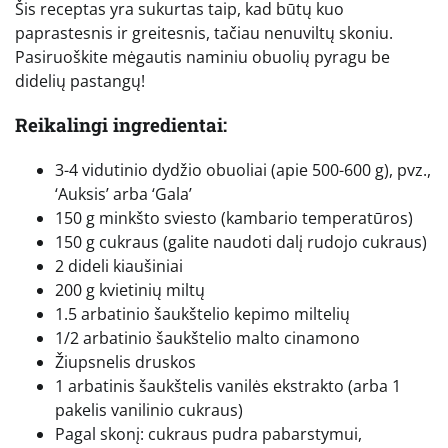
Šis receptas yra sukurtas taip, kad būtų kuo
paprastesnis ir greitesnis, tačiau nenuviltų skoniu.
Pasiruoškite mėgautis naminiu obuolių pyragu be
didelių pastangų!
Reikalingi ingredientai:
3-4 vidutinio dydžio obuoliai (apie 500-600 g), pvz.,
‘Auksis’ arba ‘Gala’
150 g minkšto sviesto (kambario temperatūros)
150 g cukraus (galite naudoti dalį rudojo cukraus)
2 dideli kiaušiniai
200 g kvietinių miltų
1.5 arbatinio šaukštelio kepimo miltelių
1/2 arbatinio šaukštelio malto cinamono
Žiupsnelis druskos
1 arbatinis šaukštelis vanilės ekstrakto (arba 1
pakelis vanilinio cukraus)
Pagal skonį: cukraus pudra pabarstymui,