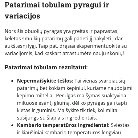
Patarimai tobulam pyragui ir
variacijos
Nors šis obuolių pyragas yra greitas ir paprastas,
keletas smulkių patarimų gali padėti jį pakylėti į dar
aukštesnį lygį. Taip pat, drąsiai eksperimentuokite su
variacijomis, kad kaskart atrastumėte naujų skonių!
Patarimai tobulam rezultatui:
Nepermaišykite tešlos:
Tai vienas svarbiausių
patarimų bet kokiam kepiniui, kuriame naudojami
kepimo milteliai. Per ilgas maišymas suaktyvina
miltuose esantį glitimą, dėl ko pyragas gali tapti
kietas ir guminis. Maišykite tik tiek, kol miltai
susijungs su šlapiais ingredientais.
Kambario temperatūros ingredientai:
Sviestas
ir kiaušiniai kambario temperatūros lengviau