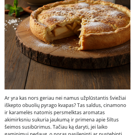
Ar yra kas nors geriau nei namus užplūstantis šviežiai
iškepto obuolių pyrago kvapas? Tas saldus, cinamono
ir karamelės natomis persmelktas aromatas
akimirksniu sukuria jaukumą ir primena apie šiltus
šeimos susibūrimus. Tačiau ką daryti, jei laiko
gaminimui nedaug, o noras pasilepinti ar nustebinti