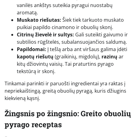
vanilės ankštys suteikia pyragui nuostabų
aromatą.
Muskato riešutas:
Šiek tiek tarkuoto muskato
puikiai papildo cinamono ir obuolių skonį.
Citrinų žievelė ir sultys:
Gali suteikti gaivumo ir
subtilios rūgštelės, subalansuojančios saldumą.
Papildomai:
Į tešlą arba ant viršaus galima įdėti
kapotų riešutų
(graikinių, migdolų),
razinų
ar
kitų džiovintų vaisių. Tai praturtins pyrago
tekstūrą ir skonį.
Tinkamai parinkti ir paruošti ingredientai yra raktas į
nepriekaištingą, greitą obuolių pyragą, kuris džiugins
kiekvieną kąsnį.
Žingsnis po žingsnio: Greito obuolių
pyrago receptas