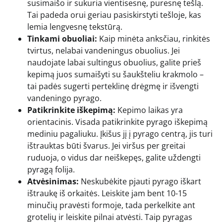
susimaišo ir sukuria vientisesnę, puresnę tešlą.
Tai padeda orui geriau pasiskirstyti tešloje, kas
lemia lengvesnę tekstūrą.
Tinkami obuoliai:
Kaip minėta anksčiau, rinkitės
tvirtus, nelabai vandeningus obuolius. Jei
naudojate labai sultingus obuolius, galite prieš
kepimą juos sumaišyti su šaukšteliu krakmolo –
tai padės sugerti perteklinę drėgmę ir išvengti
vandeningo pyrago.
Patikrinkite iškepimą:
Kepimo laikas yra
orientacinis. Visada patikrinkite pyrago iškepimą
mediniu pagaliuku. Įkišus jį į pyrago centrą, jis turi
ištrauktas būti švarus. Jei viršus per greitai
ruduoja, o vidus dar neiškepęs, galite uždengti
pyragą folija.
Atvėsinimas:
Neskubėkite pjauti pyrago iškart
ištraukę iš orkaitės. Leiskite jam bent 10-15
minučių pravėsti formoje, tada perkelkite ant
grotelių ir leiskite pilnai atvėsti. Taip pyragas