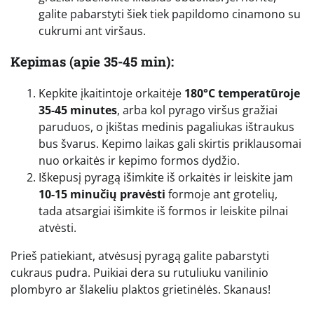
galite pabarstyti šiek tiek papildomo cinamono su
cukrumi ant viršaus.
Kepimas (apie 35-45 min):
Kepkite įkaitintoje orkaitėje
180°C temperatūroje
35-45 minutes
, arba kol pyrago viršus gražiai
paruduos, o įkištas medinis pagaliukas ištraukus
bus švarus. Kepimo laikas gali skirtis priklausomai
nuo orkaitės ir kepimo formos dydžio.
Iškepusį pyragą išimkite iš orkaitės ir leiskite jam
10-15 minučių pravėsti
formoje ant grotelių,
tada atsargiai išimkite iš formos ir leiskite pilnai
atvėsti.
Prieš patiekiant, atvėsusį pyragą galite pabarstyti
cukraus pudra. Puikiai dera su rutuliuku vanilinio
plombyro ar šlakeliu plaktos grietinėlės. Skanaus!