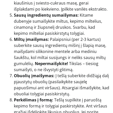
kiaušinius į sviesto-cukraus masę, gerai
išplakdami po kiekvieno. Įpilkite vanilės ekstrakto.
Sausų ingredientų sumaišymas:
Kitame
dubenyje sumaišykite miltus, kepimo miltelius,
cinamoną ir žiupsnelį druskos. Svarbu, kad
kepimo milteliai pasiskirstytų tolygiai.
Miltų įmaišymas:
Palaipsniui (per 2-3 kartus)
suberkite sausų ingredientų mišinį į šlapią masę,
maišydami silikonine mentele arba mediniu
šaukštu, kol miltai susijungs ir neliks sausų miltų
gumulėlių.
Nepermaišykite!
Tikslas – tiesiog
sumaišyti, o ne išvystyti glitimą.
Obuolių įmaišymas:
Į tešlą suberkite didžiąją dalį
pjaustytų obuolių (pasilaikykite saujelę
papuošimui ant viršaus). Atsargiai išmaišykite, kad
obuoliai tolygiai pasiskirstytų.
Perkėlimas į formą:
Tešlą supilkite į paruoštą
kepimo formą ir tolygiai paskirstykite. Ant viršaus
gražiai išdėliokite likusius obuolius. Jei norite,