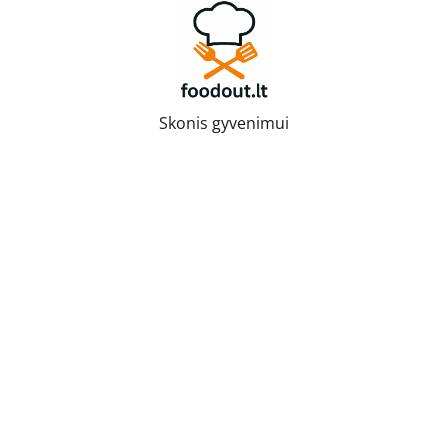
Skip
to
content
Skonis gyvenimui