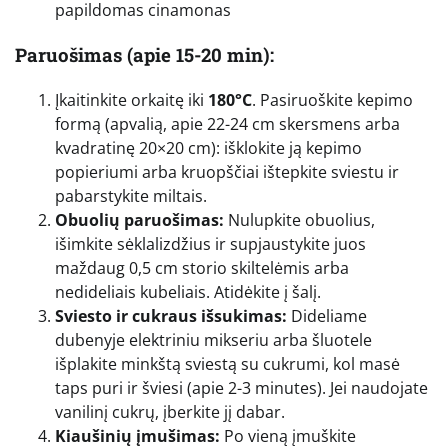
papildomas cinamonas
Paruošimas (apie 15-20 min):
Įkaitinkite orkaitę iki
180°C
. Pasiruoškite kepimo
formą (apvalią, apie 22-24 cm skersmens arba
kvadratinę 20×20 cm): išklokite ją kepimo
popieriumi arba kruopščiai ištepkite sviestu ir
pabarstykite miltais.
Obuolių paruošimas:
Nulupkite obuolius,
išimkite sėklalizdžius ir supjaustykite juos
maždaug 0,5 cm storio skiltelėmis arba
nedideliais kubeliais. Atidėkite į šalį.
Sviesto ir cukraus išsukimas:
Dideliame
dubenyje elektriniu mikseriu arba šluotele
išplakite minkštą sviestą su cukrumi, kol masė
taps puri ir šviesi (apie 2-3 minutes). Jei naudojate
vanilinį cukrų, įberkite jį dabar.
Kiaušinių įmušimas:
Po vieną įmuškite