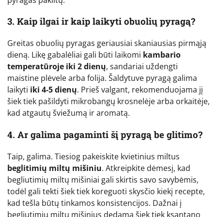
3. Kaip ilgai ir kaip laikyti obuolių pyragą?
Greitas obuolių pyragas geriausiai skaniausias pirmąją
dieną. Likę gabalėliai gali būti laikomi
kambario
temperatūroje iki 2 dienų
, sandariai uždengti
maistine plėvele arba folija. Šaldytuve pyragą galima
laikyti
iki 4-5 dienų
. Prieš valgant, rekomenduojama jį
šiek tiek pašildyti mikrobangų krosnelėje arba orkaitėje,
kad atgautų šviežumą ir aromatą.
4. Ar galima pagaminti šį pyragą be glitimo?
Taip, galima. Tiesiog pakeiskite kvietinius miltus
beglitimių miltų mišiniu
. Atkreipkite dėmesį, kad
begliutimių miltų mišiniai gali skirtis savo savybėmis,
todėl gali tekti šiek tiek koreguoti skysčio kiekį recepte,
kad tešla būtų tinkamos konsistencijos. Dažnai į
begliutimių miltų mišinius dedama šiek tiek ksantano