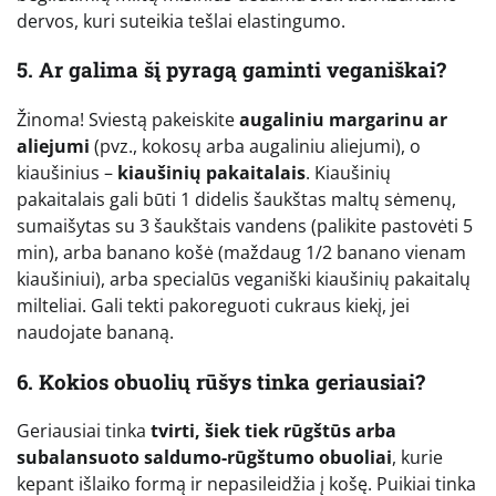
dervos, kuri suteikia tešlai elastingumo.
5. Ar galima šį pyragą gaminti veganiškai?
Žinoma! Sviestą pakeiskite
augaliniu margarinu ar
aliejumi
(pvz., kokosų arba augaliniu aliejumi), o
kiaušinius –
kiaušinių pakaitalais
. Kiaušinių
pakaitalais gali būti 1 didelis šaukštas maltų sėmenų,
sumaišytas su 3 šaukštais vandens (palikite pastovėti 5
min), arba banano košė (maždaug 1/2 banano vienam
kiaušiniui), arba specialūs veganiški kiaušinių pakaitalų
milteliai. Gali tekti pakoreguoti cukraus kiekį, jei
naudojate bananą.
6. Kokios obuolių rūšys tinka geriausiai?
Geriausiai tinka
tvirti, šiek tiek rūgštūs arba
subalansuoto saldumo-rūgštumo obuoliai
, kurie
kepant išlaiko formą ir nepasileidžia į košę. Puikiai tinka