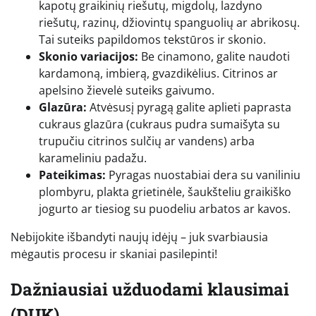
kapotų graikinių riešutų, migdolų, lazdyno
riešutų, razinų, džiovintų spanguolių ar abrikosų.
Tai suteiks papildomos tekstūros ir skonio.
Skonio variacijos:
Be cinamono, galite naudoti
kardamoną, imbierą, gvazdikėlius. Citrinos ar
apelsino žievelė suteiks gaivumo.
Glazūra:
Atvėsusį pyragą galite aplieti paprasta
cukraus glazūra (cukraus pudra sumaišyta su
trupučiu citrinos sulčių ar vandens) arba
karameliniu padažu.
Pateikimas:
Pyragas nuostabiai dera su vaniliniu
plombyru, plakta grietinėle, šaukšteliu graikiško
jogurto ar tiesiog su puodeliu arbatos ar kavos.
Nebijokite išbandyti naujų idėjų – juk svarbiausia
mėgautis procesu ir skaniai pasilepinti!
Dažniausiai užduodami klausimai
(DUK)