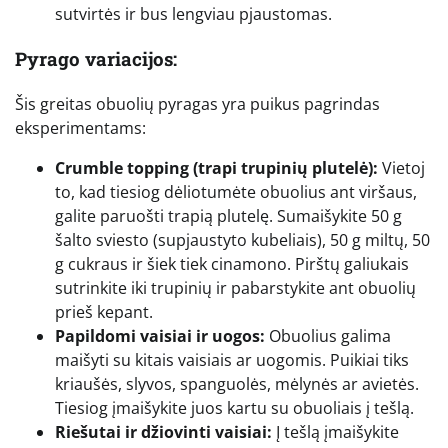
sutvirtės ir bus lengviau pjaustomas.
Pyrago variacijos:
Šis greitas obuolių pyragas yra puikus pagrindas
eksperimentams:
Crumble topping (trapi trupinių plutelė):
Vietoj
to, kad tiesiog dėliotumėte obuolius ant viršaus,
galite paruošti trapią plutelę. Sumaišykite 50 g
šalto sviesto (supjaustyto kubeliais), 50 g miltų, 50
g cukraus ir šiek tiek cinamono. Pirštų galiukais
sutrinkite iki trupinių ir pabarstykite ant obuolių
prieš kepant.
Papildomi vaisiai ir uogos:
Obuolius galima
maišyti su kitais vaisiais ar uogomis. Puikiai tiks
kriaušės, slyvos, spanguolės, mėlynės ar avietės.
Tiesiog įmaišykite juos kartu su obuoliais į tešlą.
Riešutai ir džiovinti vaisiai:
Į tešlą įmaišykite