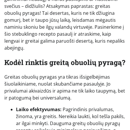
svečius – didžiulis? Atsakymas paprastas: greitas
obuolių pyragas! Tai desertas, kuris ne tik džiugina
gomurį, bet ir taupo jūsų laiką, leisdamas mėgautis
naminiu skoniu be ilgų valandų virtuvėje. Pasinerkime į
šio stebuklingo recepto pasaulį ir atraskime, kaip
lengvai ir greitai galima paruošti desertą, kuris nepaliks
abejingų.
Kodėl rinktis greitą obuolių pyragą?
Greitas obuolių pyragas yra tikras išsigelbėjimas
šiuolaikiniame, nuolat skubančiame pasaulyje. Jo
privalumai akivaizdūs ir apima ne tik laiko taupymą, bet
ir patogumą bei universalumą.
Laiko efektyvumas:
Pagrindinis privalumas,
žinoma, yra greitis. Nereikia laukti, kol tešla pakils,
ar ilgai minkyti. Dauguma greitų obuolių pyragų