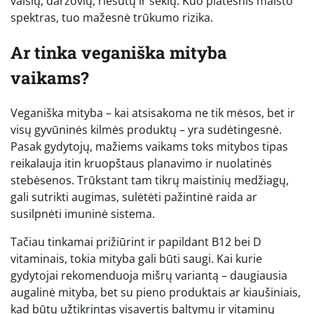
vaisių, daržovių, riešutų ir sėklų. Kuo platesnis maisto
spektras, tuo mažesnė trūkumo rizika.
Ar tinka veganiška mityba
vaikams?
Veganiška mityba – kai atsisakoma ne tik mėsos, bet ir
visų gyvūninės kilmės produktų – yra sudėtingesnė.
Pasak gydytojų, mažiems vaikams toks mitybos tipas
reikalauja itin kruopštaus planavimo ir nuolatinės
stebėsenos. Trūkstant tam tikrų maistinių medžiagų,
gali sutrikti augimas, sulėtėti pažintinė raida ar
susilpnėti imuninė sistema.
Tačiau tinkamai prižiūrint ir papildant B12 bei D
vitaminais, tokia mityba gali būti saugi. Kai kurie
gydytojai rekomenduoja mišrų variantą – daugiausia
augalinė mityba, bet su pieno produktais ar kiaušiniais,
kad būtų užtikrintas visavertis baltymų ir vitaminų