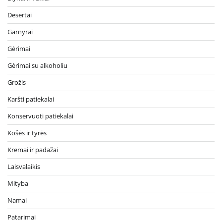
Desertai
Garnyrai
Gėrimai
Gėrimai su alkoholiu
Grožis
Karšti patiekalai
Konservuoti patiekalai
Košės ir tyrės
Kremai ir padažai
Laisvalaikis
Mityba
Namai
Patarimai