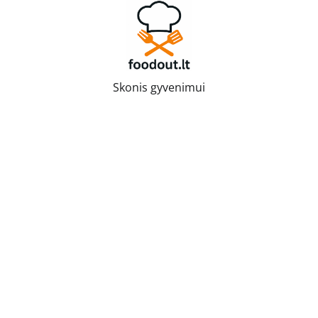
Skip
to
content
Skonis gyvenimui