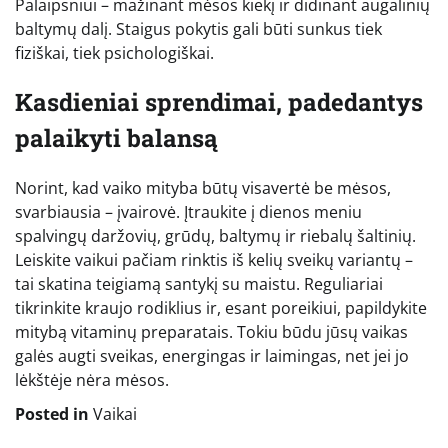
Palaipsniui – mažinant mėsos kiekį ir didinant augalinių
baltymų dalį. Staigus pokytis gali būti sunkus tiek
fiziškai, tiek psichologiškai.
Kasdieniai sprendimai, padedantys
palaikyti balansą
Norint, kad vaiko mityba būtų visavertė be mėsos,
svarbiausia – įvairovė. Įtraukite į dienos meniu
spalvingų daržovių, grūdų, baltymų ir riebalų šaltinių.
Leiskite vaikui pačiam rinktis iš kelių sveikų variantų –
tai skatina teigiamą santykį su maistu. Reguliariai
tikrinkite kraujo rodiklius ir, esant poreikiui, papildykite
mitybą vitaminų preparatais. Tokiu būdu jūsų vaikas
galės augti sveikas, energingas ir laimingas, net jei jo
lėkštėje nėra mėsos.
Posted in
Vaikai