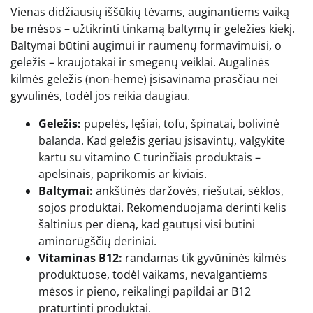
Vienas didžiausių iššūkių tėvams, auginantiems vaiką
be mėsos – užtikrinti tinkamą baltymų ir geležies kiekį.
Baltymai būtini augimui ir raumenų formavimuisi, o
geležis – kraujotakai ir smegenų veiklai. Augalinės
kilmės geležis (non-heme) įsisavinama prasčiau nei
gyvulinės, todėl jos reikia daugiau.
Geležis:
pupelės, lęšiai, tofu, špinatai, bolivinė
balanda. Kad geležis geriau įsisavintų, valgykite
kartu su vitamino C turinčiais produktais –
apelsinais, paprikomis ar kiviais.
Baltymai:
ankštinės daržovės, riešutai, sėklos,
sojos produktai. Rekomenduojama derinti kelis
šaltinius per dieną, kad gautųsi visi būtini
aminorūgščių deriniai.
Vitaminas B12:
randamas tik gyvūninės kilmės
produktuose, todėl vaikams, nevalgantiems
mėsos ir pieno, reikalingi papildai ar B12
praturtinti produktai.