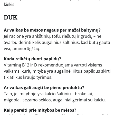
kiekis.
DUK
Ar vaikas be mėsos negaus per mažai baltymų?
Jei racione yra ankštinių, tofu, riešutų ir grūdų – ne.
Svarbu derinti kelis augalinius šaltinius, kad būtų gauta
visų aminorūgščių.
Kada reikėtų duoti papildų?
Vitaminą B12 ir D rekomenduojama vartoti visiems
vaikams, kurių mityba yra augalinė. Kitus papildus skirti
tik atlikus kraujo tyrimus.
Ar vaikas gali augti be pieno produktų?
Taip, jei mityboje yra kalcio šaltinių – brokoliai,
migdolai, sezamo sėklos, augaliniai gėrimai su kalciu.
Kaip pereiti prie mitybos be mėsos?