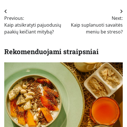
Navigacija
Previous:
Next:
tarp
Kaip atsikratyti pajuodusių
Kaip suplanuoti savaitės
įrašų
paakių keičiant mitybą?
meniu be streso?
Rekomenduojami straipsniai