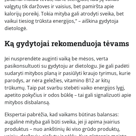
valgytų tik daržoves ir vaisius, bet pamiršta apie
kalorijų poreikį. Tokia mityba gali atrodyti sveika, bet
vaikui tiesiog trūksta energijos,“ – aiškina gydytoja
dietologė.
Ką gydytojai rekomenduoja tėvams
Jei nusprendėte auginti vaiką be mėsos, verta
pasikonsultuoti su gydytoju ar dietologu. Jie gali padėti
sudaryti mitybos planą ir pasiūlyti kraujo tyrimus, kurie
parodys, ar nėra geležies, vitamino B12 ar kitų
trūkumų. Taip pat svarbu stebėti vaiko energijos lygį,
apetito pokyčius ir odos būklę – tai gali signalizuoti apie
mitybos disbalansą.
Ekspertai pabrėžia, kad vaikams būtinas balansas:
augalinė mityba gali būti sveika, jei ji apima įvairius
produktus – nuo ankštinių iki viso grūdo produktų,