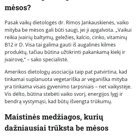
mėsos?
Pasak vaikų dietologės dr. Rimos Jankauskienės, vaiko
mityba be mėsos gali būti saugi, jei ji apgalvota. „Vaikui
reikia įvairių baltymų, geležies, kalcio, cinko, vitaminų
B12 ir D. Visa tai galima gauti iš augalinės kilmės
produktų, tačiau būtina užtikrinti pakankamą kiekį ir
įvairovę,“ – sako specialistė.
Amerikos dietologų asociacija taip pat patvirtina, kad
tinkamai suplanuota vegetariška ar veganiška mityba
yra tinkama visais gyvenimo tarpsniais – net vaikystėje.
Vis dėlto, būtina stebėti vaiko svorį, energijos lygį ir
bendrą vystymąsi, kad būtų išvengta trūkumų.
Maistinės medžiagos, kurių
dažniausiai trūksta be mėsos