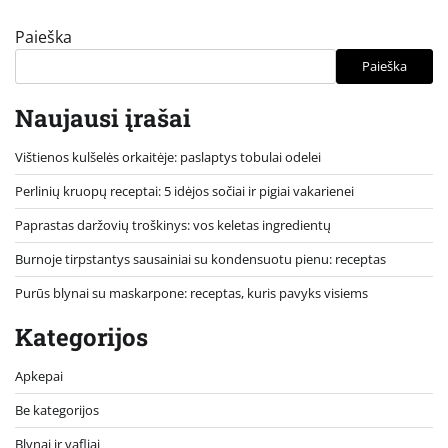
Paieška
Paieška
Naujausi įrašai
Vištienos kulšelės orkaitėje: paslaptys tobulai odelei
Perlinių kruopų receptai: 5 idėjos sočiai ir pigiai vakarienei
Paprastas daržovių troškinys: vos keletas ingredientų
Burnoje tirpstantys sausainiai su kondensuotu pienu: receptas
Purūs blynai su maskarpone: receptas, kuris pavyks visiems
Kategorijos
Apkepai
Be kategorijos
Blynai ir vafliai