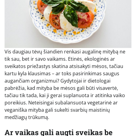
Vis daugiau tėvų šiandien renkasi augalinę mitybą ne
tik sau, bet ir savo vaikams. Etinės, ekologinės ar
sveikatos priežastys skatina atsisakyti mėsos, tačiau
kartu kyla klausimas – ar toks pasirinkimas saugus
augančiam organizmui? Gydytojai ir dietologai
pabrėžia, kad mityba be mėsos gali būti visavertė,
tačiau tik tada, kai ji gerai suplanuota ir atitinka vaiko
poreikius. Neteisingai subalansuota vegetarinė ar
veganiška mityba gali sukelti svarbių maistinių
medžiagų trūkumą.
Ar vaikas gali augti sveikas be