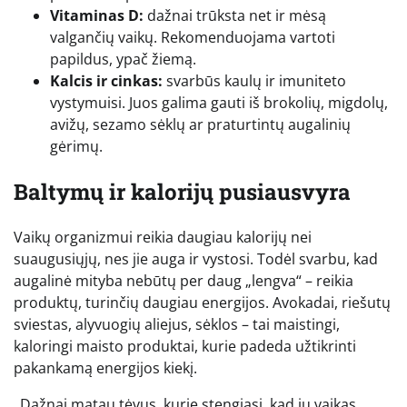
Vitaminas D:
dažnai trūksta net ir mėsą
valgančių vaikų. Rekomenduojama vartoti
papildus, ypač žiemą.
Kalcis ir cinkas:
svarbūs kaulų ir imuniteto
vystymuisi. Juos galima gauti iš brokolių, migdolų,
avižų, sezamo sėklų ar praturtintų augalinių
gėrimų.
Baltymų ir kalorijų pusiausvyra
Vaikų organizmui reikia daugiau kalorijų nei
suaugusiųjų, nes jie auga ir vystosi. Todėl svarbu, kad
augalinė mityba nebūtų per daug „lengva“ – reikia
produktų, turinčių daugiau energijos. Avokadai, riešutų
sviestas, alyvuogių aliejus, sėklos – tai maistingi,
kaloringi maisto produktai, kurie padeda užtikrinti
pakankamą energijos kiekį.
„Dažnai matau tėvus, kurie stengiasi, kad jų vaikas