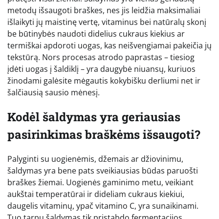
metodų išsaugoti braškes, nes jis leidžia maksimaliai
išlaikyti jų maistinę vertę, vitaminus bei natūralų skonį
be būtinybės naudoti didelius cukraus kiekius ar
termiškai apdoroti uogas, kas neišvengiamai pakeičia jų
tekstūrą. Nors procesas atrodo paprastas – tiesiog
įdėti uogas į šaldiklį – yra daugybė niuansų, kuriuos
žinodami galėsite mėgautis kokybišku derliumi net ir
šalčiausią sausio mėnesį.
Kodėl šaldymas yra geriausias
pasirinkimas braškėms išsaugoti?
Palyginti su uogienėmis, džemais ar džiovinimu,
šaldymas yra bene pats sveikiausias būdas paruošti
braškes žiemai. Uogienės gaminimo metu, veikiant
aukštai temperatūrai ir dideliam cukraus kiekiui,
daugelis vitaminų, ypač vitamino C, yra sunaikinami.
Tuo tarpu šaldymas tik pristabdo fermentacijos