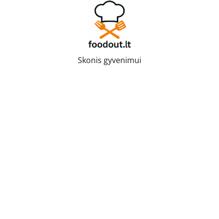
Skip
to
content
Skonis gyvenimui