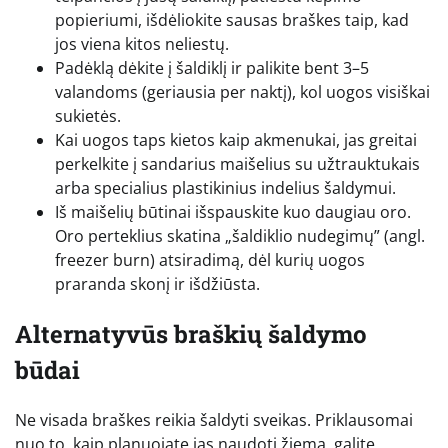
popieriumi, išdėliokite sausas braškes taip, kad
jos viena kitos neliestų.
Padėklą dėkite į šaldiklį ir palikite bent 3–5
valandoms (geriausia per naktį), kol uogos visiškai
sukietės.
Kai uogos taps kietos kaip akmenukai, jas greitai
perkelkite į sandarius maišelius su užtrauktukais
arba specialius plastikinius indelius šaldymui.
Iš maišelių būtinai išspauskite kuo daugiau oro.
Oro perteklius skatina „šaldiklio nudegimų” (angl.
freezer burn) atsiradimą, dėl kurių uogos
praranda skonį ir išdžiūsta.
Alternatyvūs braškių šaldymo
būdai
Ne visada braškes reikia šaldyti sveikas. Priklausomai
nuo to, kaip planuojate jas naudoti žiemą, galite