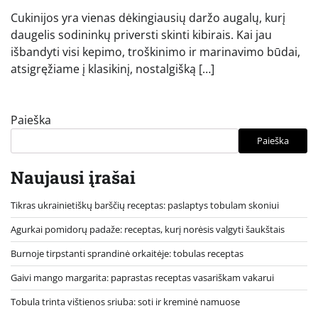
Cukinijos yra vienas dėkingiausių daržo augalų, kurį
daugelis sodininkų priversti skinti kibirais. Kai jau
išbandyti visi kepimo, troškinimo ir marinavimo būdai,
atsigręžiame į klasikinį, nostalgišką […]
Paieška
Paieška
Naujausi įrašai
Tikras ukrainietiškų barščių receptas: paslaptys tobulam skoniui
Agurkai pomidorų padaže: receptas, kurį norėsis valgyti šaukštais
Burnoje tirpstanti sprandinė orkaitėje: tobulas receptas
Gaivi mango margarita: paprastas receptas vasariškam vakarui
Tobula trinta vištienos sriuba: soti ir kreminė namuose