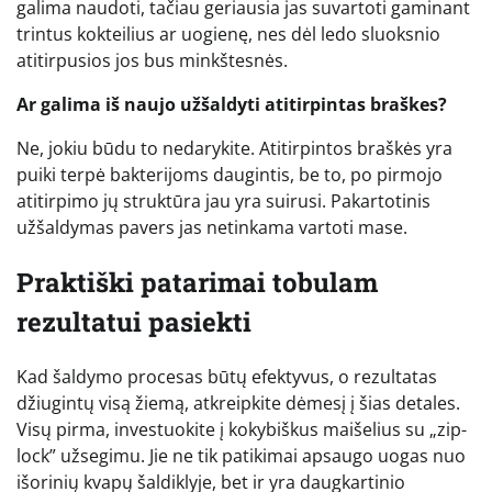
galima naudoti, tačiau geriausia jas suvartoti gaminant
trintus kokteilius ar uogienę, nes dėl ledo sluoksnio
atitirpusios jos bus minkštesnės.
Ar galima iš naujo užšaldyti atitirpintas braškes?
Ne, jokiu būdu to nedarykite. Atitirpintos braškės yra
puiki terpė bakterijoms daugintis, be to, po pirmojo
atitirpimo jų struktūra jau yra suirusi. Pakartotinis
užšaldymas pavers jas netinkama vartoti mase.
Praktiški patarimai tobulam
rezultatui pasiekti
Kad šaldymo procesas būtų efektyvus, o rezultatas
džiugintų visą žiemą, atkreipkite dėmesį į šias detales.
Visų pirma, investuokite į kokybiškus maišelius su „zip-
lock” užsegimu. Jie ne tik patikimai apsaugo uogas nuo
išorinių kvapų šaldiklyje, bet ir yra daugkartinio