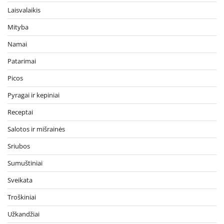
Laisvalaikis
Mityba
Namai
Patarimai
Picos
Pyragai ir kepiniai
Receptai
Salotos ir mišrainės
Sriubos
Sumuštiniai
Sveikata
Troškiniai
Užkandžiai