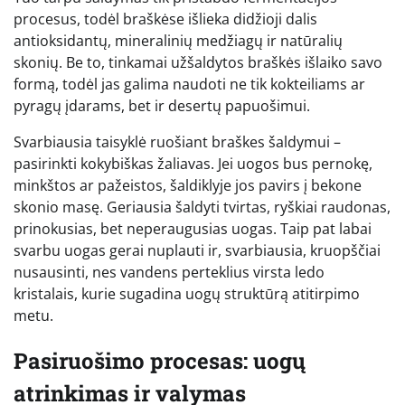
procesus, todėl braškėse išlieka didžioji dalis
antioksidantų, mineralinių medžiagų ir natūralių
skonių. Be to, tinkamai užšaldytos braškės išlaiko savo
formą, todėl jas galima naudoti ne tik kokteiliams ar
pyragų įdarams, bet ir desertų papuošimui.
Svarbiausia taisyklė ruošiant braškes šaldymui –
pasirinkti kokybiškas žaliavas. Jei uogos bus pernokę,
minkštos ar pažeistos, šaldiklyje jos pavirs į bekone
skonio masę. Geriausia šaldyti tvirtas, ryškiai raudonas,
prinokusias, bet neperaugusias uogas. Taip pat labai
svarbu uogas gerai nuplauti ir, svarbiausia, kruopščiai
nusausinti, nes vandens perteklius virsta ledo
kristalais, kurie sugadina uogų struktūrą atitirpimo
metu.
Pasiruošimo procesas: uogų
atrinkimas ir valymas