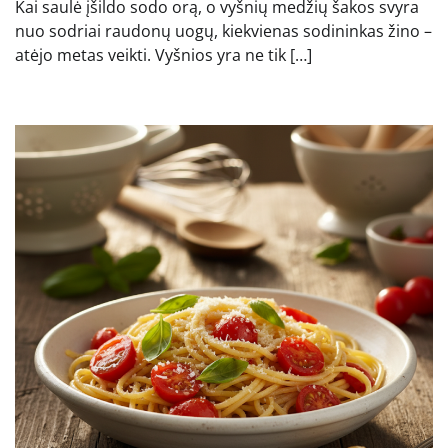
Kai saulė įšildo sodo orą, o vyšnių medžių šakos svyra
nuo sodriai raudonų uogų, kiekvienas sodininkas žino –
atėjo metas veikti. Vyšnios yra ne tik […]