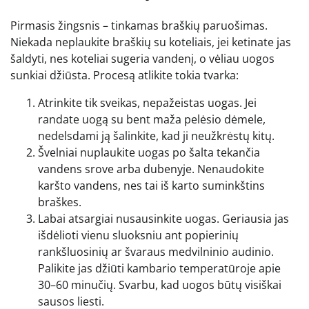
Pirmasis žingsnis – tinkamas braškių paruošimas.
Niekada neplaukite braškių su koteliais, jei ketinate jas
šaldyti, nes koteliai sugeria vandenį, o vėliau uogos
sunkiai džiūsta. Procesą atlikite tokia tvarka:
Atrinkite tik sveikas, nepažeistas uogas. Jei
randate uogą su bent maža pelėsio dėmele,
nedelsdami ją šalinkite, kad ji neužkrėstų kitų.
Švelniai nuplaukite uogas po šalta tekančia
vandens srove arba dubenyje. Nenaudokite
karšto vandens, nes tai iš karto suminkštins
braškes.
Labai atsargiai nusausinkite uogas. Geriausia jas
išdėlioti vienu sluoksniu ant popierinių
rankšluosinių ar švaraus medvilninio audinio.
Palikite jas džiūti kambario temperatūroje apie
30–60 minučių. Svarbu, kad uogos būtų visiškai
sausos liesti.