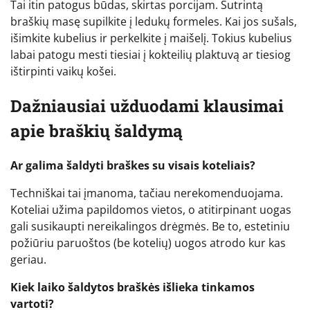
Tai itin patogus būdas, skirtas porcijam. Sutrintą
braškių masę supilkite į ledukų formeles. Kai jos sušals,
išimkite kubelius ir perkelkite į maišelį. Tokius kubelius
labai patogu mesti tiesiai į kokteilių plaktuvą ar tiesiog
ištirpinti vaikų košei.
Dažniausiai užduodami klausimai
apie braškių šaldymą
Ar galima šaldyti braškes su visais koteliais?
Techniškai tai įmanoma, tačiau nerekomenduojama.
Koteliai užima papildomos vietos, o atitirpinant uogas
gali susikaupti nereikalingos drėgmės. Be to, estetiniu
požiūriu paruoštos (be kotelių) uogos atrodo kur kas
geriau.
Kiek laiko šaldytos braškės išlieka tinkamos
vartoti?