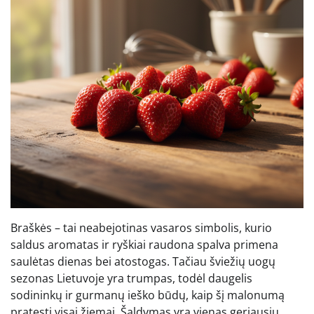
Braškės – tai neabejotinas vasaros simbolis, kurio
saldus aromatas ir ryškiai raudona spalva primena
saulėtas dienas bei atostogas. Tačiau šviežių uogų
sezonas Lietuvoje yra trumpas, todėl daugelis
sodininkų ir gurmanų ieško būdų, kaip šį malonumą
pratęsti visai žiemai. Šaldymas yra vienas geriausių