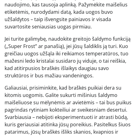
naudojimo, kas tausoja aplinką. Pažymėkite maišelius
etiketėmis, nurodydami datą, kada uogos buvo
užšaldytos – taip išvengsite painiavos ir visada
suvartosite seniausias uogas pirmiau.
Jei turite galimybę, naudokite greitojo šaldymo funkciją
(„Super Frost” ar panašią), jei jūsų šaldiklis ją turi. Kuo
greičiau uogos užšąla iki reikiamos temperatūros, tuo
mažesni ledo kristalai susidaro jų viduje, o tai reiškia,
kad atitirpusios braškės išlaikys daugiau savo
struktūros ir bus mažiau vandeningos.
Galiausiai, prisiminkite, kad braškės puikiai dera su
kitomis uogomis. Galite sukurti mišinius šaldymo
maišeliuose su mėlynėmis ar avietėmis – tai bus puikus
pagrindas rytiniam kokteiliui ar sveikesniam desertui.
Svarbiausia – nebijoti eksperimentuoti ir atrasti būdą,
kuris geriausiai atitinka jūsų poreikius. Pasitelkus šiuos
patarimus, jūsų braškės išliks skanios, kvapnios ir