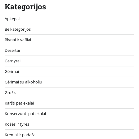
Kategorijos
Apkepai
Be kategorijos
Blynai ir vafliai
Desertai
Garnyrai
Gėrimai
Gėrimai su alkoholiu
Grožis
Karšti patiekalai
Konservuoti patiekalai
Košės ir tyrės
Kremai ir padažai