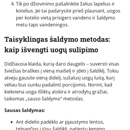
Tik po džiovinimo pašalinkite žalius lapelius ir
kotelius. Jei tai padarysite prieš plaunant, uogos
per kotelio vietą prisigers vandens ir šaldymo
metu taps vandeningos.
Taisyklingas šaldymo metodas:
kaip išvengti uogų sulipimo
Didžiausia klaida, kurią daro daugelis – suversti visas
šviežias braškes į vieną maišelį ir įdėti į šaldiklį. Tokiu
atveju gausite vieną didelį, sušalusį uogų luitą, kurį
vėliau bus sunku padalinti porcijomis. Norint, kad
kiekviena uoga išliktų atskira ir atrodytų gražiai,
taikomas „sauso šaldymo” metodas.
Sausas šaldymas:
Ant didelio padėklo ar pjaustymo lentos,
telpančios į jūsų šaldiklį, patiestu kepimo