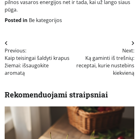
pilnos vasaros energijos net ir tada, kai už lango siaus
pūga.
Posted in
Be kategorijos
Navigacija
Previous:
Next:
tarp
Kaip teisingai šaldyti krapus
Ką gaminti iš trešnių:
įrašų
žiemai: išsaugokite
receptai, kurie nustebins
aromatą
kiekvieną
Rekomenduojami straipsniai