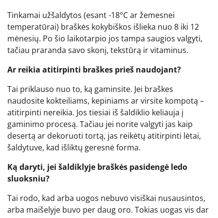
Tinkamai užšaldytos (esant -18°C ar žemesnei
temperatūrai) braškės kokybiškos išlieka nuo 8 iki 12
mėnesių. Po šio laikotarpio jos tampa saugios valgyti,
tačiau praranda savo skonį, tekstūrą ir vitaminus.
Ar reikia atitirpinti braškes prieš naudojant?
Tai priklauso nuo to, ką gaminsite. Jei braškes
naudosite kokteiliams, kepiniams ar virsite kompotą –
atitirpinti nereikia. Jos tiesiai iš šaldiklio keliauja į
gaminimo procesą. Tačiau jei norite valgyti jas kaip
desertą ar dekoruoti tortą, jas reikėtų atitirpinti lėtai,
šaldytuve, kad išliktų geresnė forma.
Ką daryti, jei šaldiklyje braškės pasidengė ledo
sluoksniu?
Tai rodo, kad arba uogos nebuvo visiškai nusausintos,
arba maišelyje buvo per daug oro. Tokias uogas vis dar