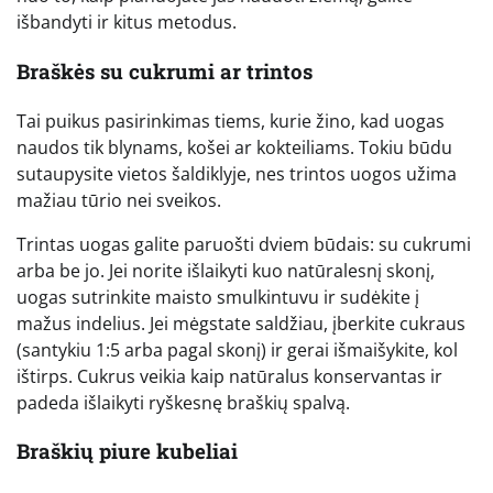
išbandyti ir kitus metodus.
Braškės su cukrumi ar trintos
Tai puikus pasirinkimas tiems, kurie žino, kad uogas
naudos tik blynams, košei ar kokteiliams. Tokiu būdu
sutaupysite vietos šaldiklyje, nes trintos uogos užima
mažiau tūrio nei sveikos.
Trintas uogas galite paruošti dviem būdais: su cukrumi
arba be jo. Jei norite išlaikyti kuo natūralesnį skonį,
uogas sutrinkite maisto smulkintuvu ir sudėkite į
mažus indelius. Jei mėgstate saldžiau, įberkite cukraus
(santykiu 1:5 arba pagal skonį) ir gerai išmaišykite, kol
ištirps. Cukrus veikia kaip natūralus konservantas ir
padeda išlaikyti ryškesnę braškių spalvą.
Braškių piure kubeliai