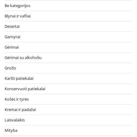
Be kategorijos
Blynai ir vafliai
Desertai
Garnyrai
Gėrimai
Gėrimai su alkoholiu
Grožis
Karšti patiekalai
Konservuoti patiekalai
Košės ir tyrės
Kremai ir padažai
Laisvalaikis
Mityba