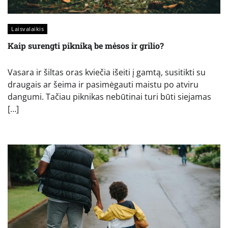
Laisvalaikis
Kaip surengti pikniką be mėsos ir grilio?
Vasara ir šiltas oras kviečia išeiti į gamtą, susitikti su
draugais ar šeima ir pasimėgauti maistu po atviru
dangumi. Tačiau piknikas nebūtinai turi būti siejamas
[…]