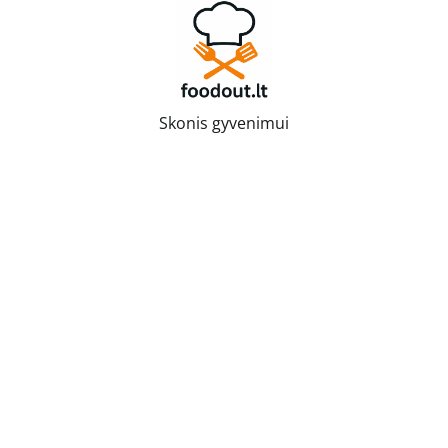
Skip
to
content
Skonis gyvenimui