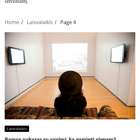
laisvalaikį.
Home
Laisvalaikis
Page 4
Laisvalaikis
Ramus vakaras su savimi: ką gaminti vienam?