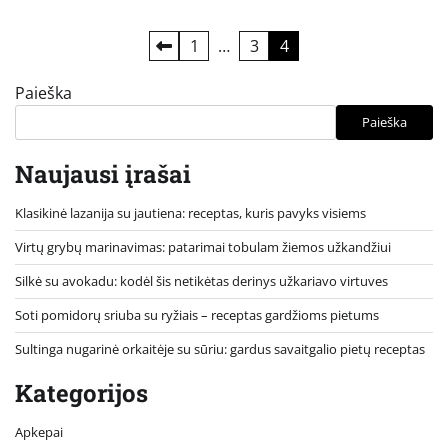
Įrašų
1
…
3
4
puslapiavimas
Paieška
Paieška
Naujausi įrašai
Klasikinė lazanija su jautiena: receptas, kuris pavyks visiems
Virtų grybų marinavimas: patarimai tobulam žiemos užkandžiui
Silkė su avokadu: kodėl šis netikėtas derinys užkariavo virtuves
Soti pomidorų sriuba su ryžiais – receptas gardžioms pietums
Sultinga nugarinė orkaitėje su sūriu: gardus savaitgalio pietų receptas
Kategorijos
Apkepai