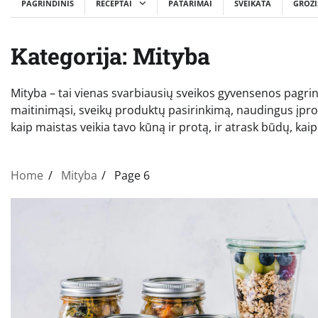
PAGRINDINIS
RECEPTAI
PATARIMAI
SVEIKATA
GROŽI
Kategorija:
Mityba
Mityba – tai vienas svarbiausių sveikos gyvensenos pagrin
maitinimąsi, sveikų produktų pasirinkimą, naudingus įproči
kaip maistas veikia tavo kūną ir protą, ir atrask būdų, ka
Home
Mityba
Page 6