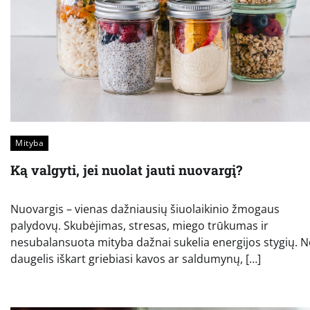
Mityba
Ką valgyti, jei nuolat jauti nuovargį?
Nuovargis – vienas dažniausių šiuolaikinio žmogaus
palydovų. Skubėjimas, stresas, miego trūkumas ir
nesubalansuota mityba dažnai sukelia energijos stygių. N
daugelis iškart griebiasi kavos ar saldumynų, […]