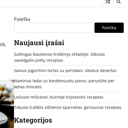
Paieška
Paieška
Naujausi įrašai
ok,
Sultingas kiaulienos troškinys orkaitėje: tobulas
savaitgalio pietų receptas
Gaivus jogurtinis tortas su persikais: idealus desertas
Naminiai ledai su kondensuotu pienu: paruošite per
kelias minutes
Liežuvio mišrainė: burnoje tirpstantis receptas
Tobulai traškūs vištienos sparneliai: geriausias receptas
Kategorijos