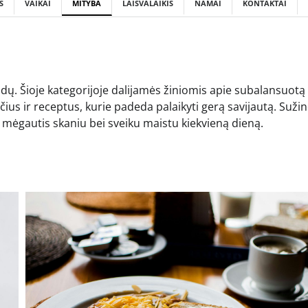
S
VAIKAI
MITYBA
LAISVALAIKIS
NAMAI
KONTAKTAI
dų. Šioje kategorijoje dalijamės žiniomis apie subalansuotą
us ir receptus, kurie padeda palaikyti gerą savijautą. Sužin
ip mėgautis skaniu bei sveiku maistu kiekvieną dieną.