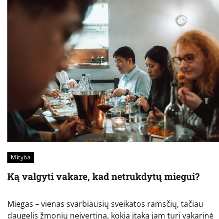
Mityba
Ką valgyti vakare, kad netrukdytų miegui?
Miegas – vienas svarbiausių sveikatos ramsčių, tačiau
daugelis žmonių neįvertina, kokią įtaką jam turi vakarinė