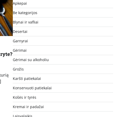
Apkepai
Be kategorijos
Blynai ir vafliai
Desertai
Garnyrai
Gėrimai
 ryte?
Gėrimai su alkoholiu
Grožis
kurią
Karšti patiekalai
]
Konservuoti patiekalai
Košės ir tyrės
Kremai ir padažai
Laisvalaikis