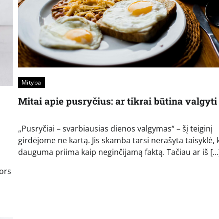
Mityba
Mitai apie pusryčius: ar tikrai būtina valgyti
„Pusryčiai – svarbiausias dienos valgymas“ – šį teiginį
girdėjome ne kartą. Jis skamba tarsi nerašyta taisyklė, 
dauguma priima kaip neginčijamą faktą. Tačiau ar iš […
ors