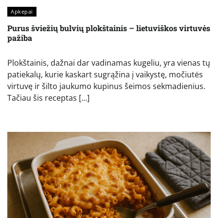
Apkepai
Purus šviežių bulvių plokštainis – lietuviškos virtuvės
pažiba
Plokštainis, dažnai dar vadinamas kugeliu, yra vienas tų
patiekalų, kurie kaskart sugrąžina į vaikystę, močiutės
virtuvę ir šilto jaukumo kupinus šeimos sekmadienius.
Tačiau šis receptas […]