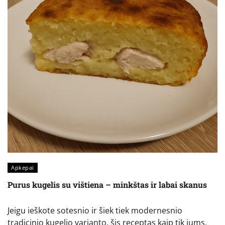
Apkepai
Purus kugelis su vištiena – minkštas ir labai skanus
Jeigu ieškote sotesnio ir šiek tiek modernesnio
tradicinio kugelio varianto, šis receptas kaip tik jums.