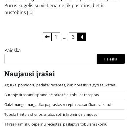
Purus kugelis su vištiena ne tik pasotins, bet ir
nustebins […]
Įrašų
1
…
3
4
puslapiavimas
Paieška
Paieška
Naujausi įrašai
Agurkai pomidorų padaže: receptas, kurį norėsis valgyti šaukštais
Burnoje tirpstanti sprandinė orkaitėje: tobulas receptas
Gaivi mango margarita: paprastas receptas vasariškam vakarui
Tobula trinta vištienos sriuba: soti ir kreminė namuose
Tikras kaimiškų cepelinų receptas: paslaptys tobulam skoniui