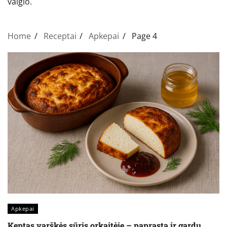
valgio.
Home
Receptai
Apkepai
Page 4
Apkepai
Keptas varškės sūris orkaitėje – paprasta ir gardu