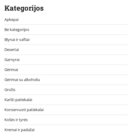
Kategorijos
Apkepai
Be kategorijos
Blynai ir vafliai
Desertai
Garnyrai
Gėrimai
Gėrimai su alkoholiu
Grožis
Karšti patiekalai
Konservuoti patiekalai
Košės ir tyrės
Kremai ir padažai