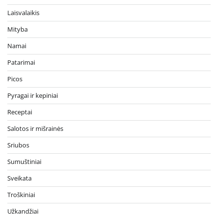
Laisvalaikis
Mityba
Namai
Patarimai
Picos
Pyragai ir kepiniai
Receptai
Salotos ir mišrainės
Sriubos
Sumuštiniai
Sveikata
Troškiniai
Užkandžiai