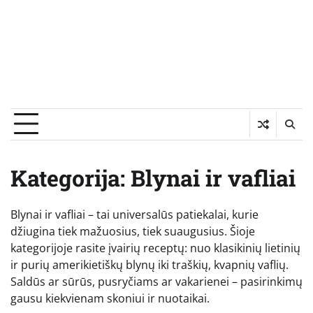
Kategorija:
Blynai ir vafliai
Blynai ir vafliai – tai universalūs patiekalai, kurie
džiugina tiek mažuosius, tiek suaugusius. Šioje
kategorijoje rasite įvairių receptų: nuo klasikinių lietinių
ir purių amerikietiškų blynų iki traškių, kvapnių vaflių.
Saldūs ar sūrūs, pusryčiams ar vakarienei – pasirinkimų
gausu kiekvienam skoniui ir nuotaikai.