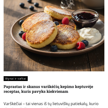
Blynai ir vafliai
Paprastas ir skanus varškėčių kepimo keptuvėje
receptas, kuris pavyks kiekvienam
Varškėčiai – tai vienas iš tų lietuviškų patiekalų, kurio