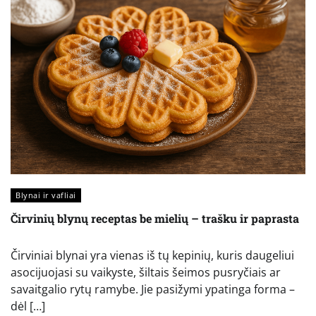
Blynai ir vafliai
Čirvinių blynų receptas be mielių – trašku ir paprasta
Čirviniai blynai yra vienas iš tų kepinių, kuris daugeliui
asocijuojasi su vaikyste, šiltais šeimos pusryčiais ar
savaitgalio rytų ramybe. Jie pasižymi ypatinga forma –
dėl […]