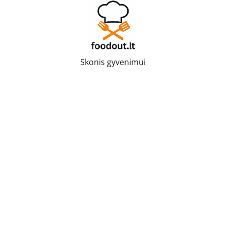
Skip
to
content
Skonis gyvenimui