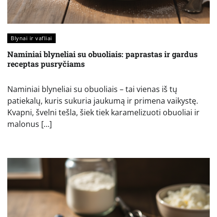
Blynai ir vafliai
Naminiai blyneliai su obuoliais: paprastas ir gardus
receptas pusryčiams
Naminiai blyneliai su obuoliais – tai vienas iš tų
patiekalų, kuris sukuria jaukumą ir primena vaikystę.
Kvapni, švelni tešla, šiek tiek karamelizuoti obuoliai ir
malonus […]