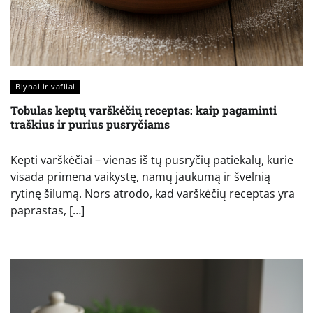
Blynai ir vafliai
Tobulas keptų varškėčių receptas: kaip pagaminti
traškius ir purius pusryčiams
Kepti varškėčiai – vienas iš tų pusryčių patiekalų, kurie
visada primena vaikystę, namų jaukumą ir švelnią
rytinę šilumą. Nors atrodo, kad varškėčių receptas yra
paprastas, […]