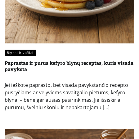
Blynai ir vafliai
Paprastas ir purus kefyro blynų receptas, kuris visada
pavyksta
Jei ieškote paprasto, bet visada pavykstančio recepto
pusryčiams ar vėlyviems savaitgalio pietums, kefyro
blynai – bene geriausias pasirinkimas. Jie išsiskiria
purumu, švelniu skoniu ir nepakartojamu […]