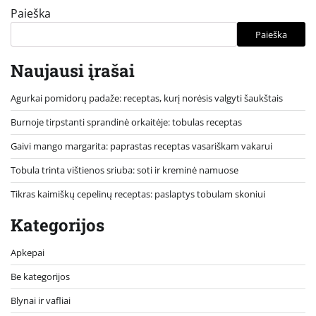
puslapiavimas
Paieška
Paieška
Naujausi įrašai
Agurkai pomidorų padaže: receptas, kurį norėsis valgyti šaukštais
Burnoje tirpstanti sprandinė orkaitėje: tobulas receptas
Gaivi mango margarita: paprastas receptas vasariškam vakarui
Tobula trinta vištienos sriuba: soti ir kreminė namuose
Tikras kaimiškų cepelinų receptas: paslaptys tobulam skoniui
Kategorijos
Apkepai
Be kategorijos
Blynai ir vafliai