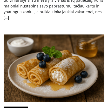
Bulviniai blynai su mėsa yra vienas iš tų patiekalų, kuris
maloniai nustebina savo paprastumu, tačiau kartu ir
ypatingu skoniu. Jie puikiai tinka jaukiai vakarienei, nes
[…]