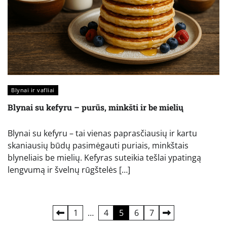
Blynai ir vafliai
Blynai su kefyru – purūs, minkšti ir be mielių
Blynai su kefyru – tai vienas paprasčiausių ir kartu
skaniausių būdų pasimėgauti puriais, minkštais
blyneliais be mielių. Kefyras suteikia tešlai ypatingą
lengvumą ir švelnų rūgštelės […]
Įrašų
1
…
4
5
6
7