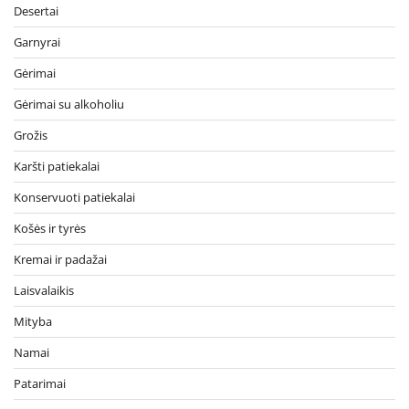
Desertai
Garnyrai
Gėrimai
Gėrimai su alkoholiu
Grožis
Karšti patiekalai
Konservuoti patiekalai
Košės ir tyrės
Kremai ir padažai
Laisvalaikis
Mityba
Namai
Patarimai