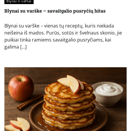
Blynai ir vafliai
Blynai su varške – savaitgalio pusryčių hitas
Blynai su varške – vienas tų receptų, kuris niekada
neišeina iš mados. Purūs, sotūs ir švelnaus skonio, jie
puikiai tinka ramiems savaitgalio pusryčiams, kai
galima […]