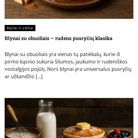
Blynai ir vafliai
Blynai su obuoliais – rudens pusryčių klasika
Blynai su obuoliais yra vienas tų patiekalų, kurie iš
pirmo kąsnio sukuria šilumos, jaukumo ir rudeniškos
nostalgijos pojūtį. Nors blynai yra universalus pusryčių
ar užkandžio […]