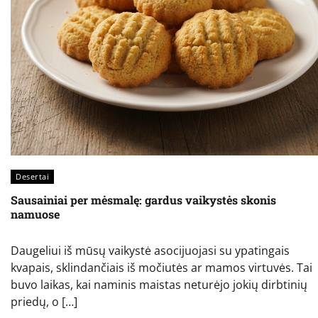
Desertai
Sausainiai per mėsmalę: gardus vaikystės skonis
namuose
Daugeliui iš mūsų vaikystė asocijuojasi su ypatingais
kvapais, sklindančiais iš močiutės ar mamos virtuvės. Tai
buvo laikas, kai naminis maistas neturėjo jokių dirbtinių
priedų, o […]