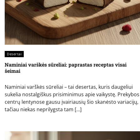
Desertai
Naminiai varškės sūreliai: paprastas receptas visai
šeimai
Naminiai varškės sūreliai – tai desertas, kuris daugeliui
sukelia nostalgiškus prisiminimus apie vaikystę. Prekybos
centrų lentynose gausu įvairiausių šio skanėsto variacijų,
tačiau niekas neprilygsta tam […]