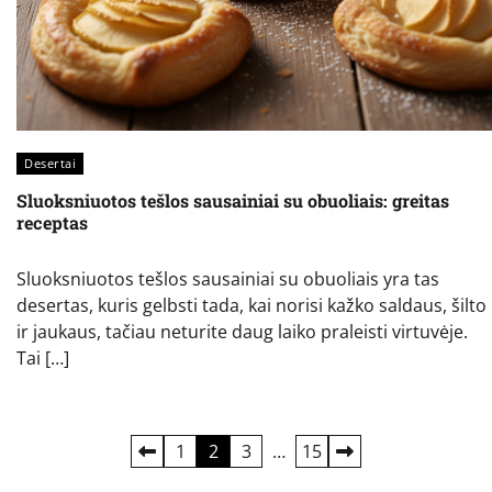
Desertai
Sluoksniuotos tešlos sausainiai su obuoliais: greitas
receptas
Sluoksniuotos tešlos sausainiai su obuoliais yra tas
desertas, kuris gelbsti tada, kai norisi kažko saldaus, šilto
ir jaukaus, tačiau neturite daug laiko praleisti virtuvėje.
Tai […]
Įrašų
1
2
3
…
15