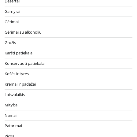
Desertai
Garnyrai
Gėrimai
Gėrimai su alkoholiu
Grožis
Karšti patiekalai
Konservuoti patiekalai
Košės ir tyrės
Kremai ir padažai
Laisvalaikis
Mityba
Namai
Patarimai
Picos