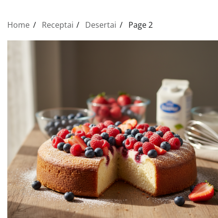
Home
Receptai
Desertai
Page 2