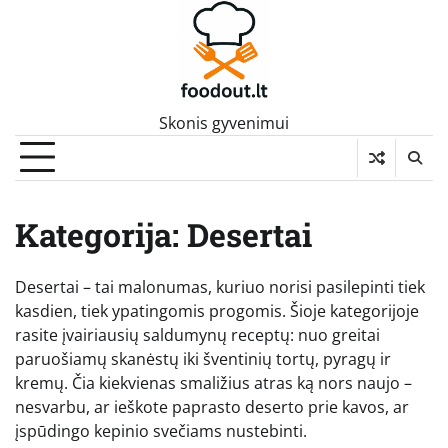
Skip
to
content
Skonis gyvenimui
Kategorija:
Desertai
Desertai – tai malonumas, kuriuo norisi pasilepinti tiek
kasdien, tiek ypatingomis progomis. Šioje kategorijoje
rasite įvairiausių saldumynų receptų: nuo greitai
paruošiamų skanėstų iki šventinių tortų, pyragų ir
kremų. Čia kiekvienas smaližius atras ką nors naujo –
nesvarbu, ar ieškote paprasto deserto prie kavos, ar
įspūdingo kepinio svečiams nustebinti.