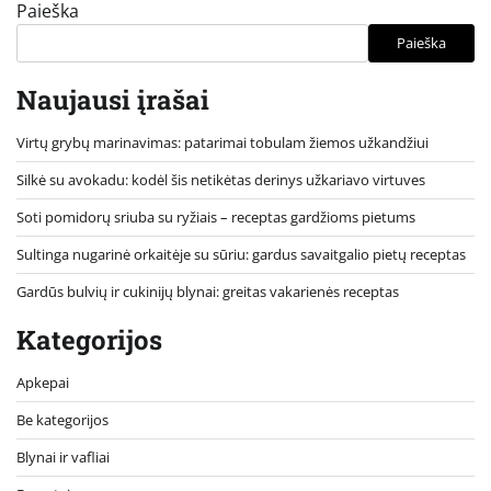
puslapiavimas
Paieška
Paieška
Naujausi įrašai
Virtų grybų marinavimas: patarimai tobulam žiemos užkandžiui
Silkė su avokadu: kodėl šis netikėtas derinys užkariavo virtuves
Soti pomidorų sriuba su ryžiais – receptas gardžioms pietums
Sultinga nugarinė orkaitėje su sūriu: gardus savaitgalio pietų receptas
Gardūs bulvių ir cukinijų blynai: greitas vakarienės receptas
Kategorijos
Apkepai
Be kategorijos
Blynai ir vafliai