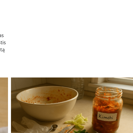
as
tis
otą