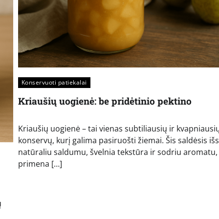
Konservuoti patiekalai
Kriaušių uogienė: be pridėtinio pektino
Kriaušių uogienė – tai vienas subtiliausių ir kvapniausi
konservų, kurį galima pasiruošti žiemai. Šis saldėsis išs
natūraliu saldumu, švelnia tekstūra ir sodriu aromatu,
primena […]
ų