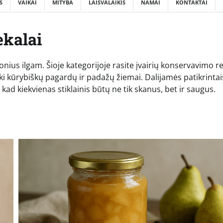
S
VAIKAI
MITYBA
LAISVALAIKIS
NAMAI
KONTAKTAI
ekalai
onius ilgam. Šioje kategorijoje rasite įvairių konservavimo r
i kūrybiškų pagardų ir padažų žiemai. Dalijamės patikrintai
, kad kiekvienas stiklainis būtų ne tik skanus, bet ir saugus.