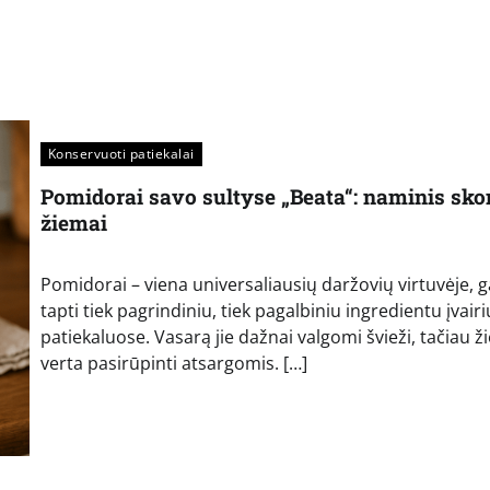
Konservuoti patiekalai
Pomidorai savo sultyse „Beata“: naminis sko
žiemai
Pomidorai – viena universaliausių daržovių virtuvėje, ga
tapti tiek pagrindiniu, tiek pagalbiniu ingredientu įvair
patiekaluose. Vasarą jie dažnai valgomi švieži, tačiau ž
verta pasirūpinti atsargomis. […]