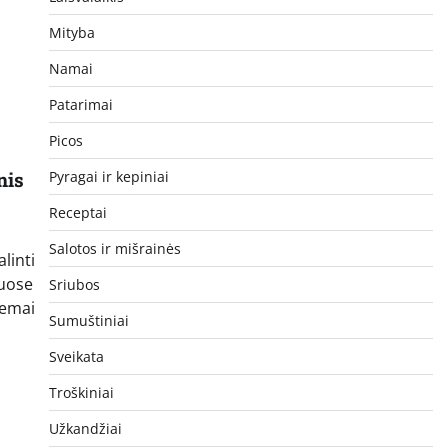
Mityba
Namai
Patarimai
Picos
Pyragai ir kepiniai
nis
Receptai
Salotos ir mišrainės
linti
iuose
Sriubos
iemai
Sumuštiniai
Sveikata
Troškiniai
Užkandžiai