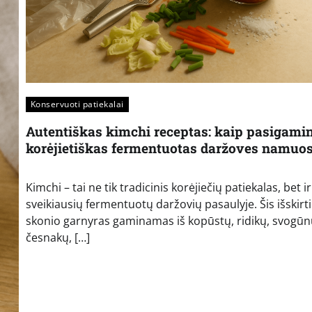
Konservuoti patiekalai
Autentiškas kimchi receptas: kaip pasigamin
korėjietiškas fermentuotas daržoves namuo
Kimchi – tai ne tik tradicinis korėjiečių patiekalas, bet i
sveikiausių fermentuotų daržovių pasaulyje. Šis išskirt
skonio garnyras gaminamas iš kopūstų, ridikų, svogūn
česnakų, […]