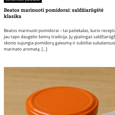
Beatos marinuoti pomidorai: saldžiarūgštė
klasika
Beatos marinuoti pomidorai – tai patiekalas, kurio recept
jau tapo daugelio šeimų tradicija. Jų ypatingas saldžiarūgš
skonis sujungia pomidorų gaivumą ir subtiliai subalansu
marinato aromatą. […]