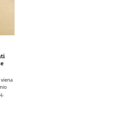
ti
se
r viena
inio
ų,