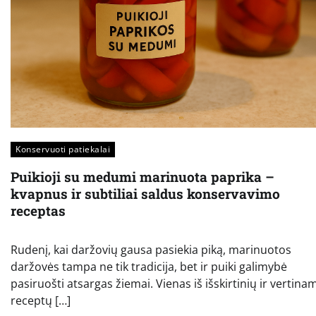
Konservuoti patiekalai
Puikioji su medumi marinuota paprika –
kvapnus ir subtiliai saldus konservavimo
receptas
Rudenį, kai daržovių gausa pasiekia piką, marinuotos
daržovės tampa ne tik tradicija, bet ir puiki galimybė
pasiruošti atsargas žiemai. Vienas iš išskirtinių ir vertina
receptų […]