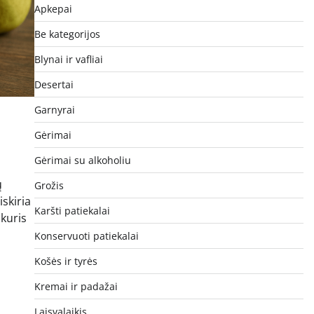
Apkepai
Be kategorijos
Blynai ir vafliai
Desertai
Garnyrai
Gėrimai
Gėrimai su alkoholiu
ų
Grožis
iskiria
Karšti patiekalai
 kuris
Konservuoti patiekalai
Košės ir tyrės
Kremai ir padažai
Laisvalaikis