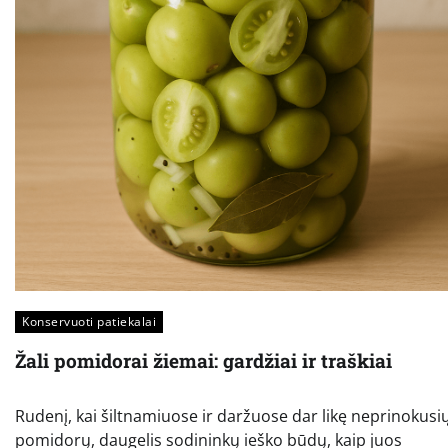
Konservuoti patiekalai
Žali pomidorai žiemai: gardžiai ir traškiai
Rudenį, kai šiltnamiuose ir daržuose dar likę neprinokusi
pomidorų, daugelis sodininkų ieško būdų, kaip juos