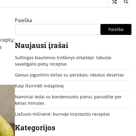
Paieška
Paieška
eceptų:
Naujausi įrašai
s
Sultingas kiaulienos troškinys orkaitėje: tobulas
savaitgalio pietų receptas
Gaivus jogurtinis tortas su persikais: idealus desertas
Kaip išsirinkti indaplovę
Naminiai ledai su kondensuotu pienu: paruošite per
kelias minutes
Liežuvio mišrainė: burnoje tirpstantis receptas
Kategorijos