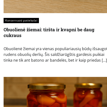
Konservuoti patiekalai
Obuolienė žiemai: tiršta ir kvapni be daug
cukraus
Obuolienė žiemai yra vienas populiariausių būdų išsaugot
rudens obuolių derlių. Šis saldžiarūgštis gardėsis puikiai
tinka ne tik ant batono ar bandelės, bet ir kaip priedas […]