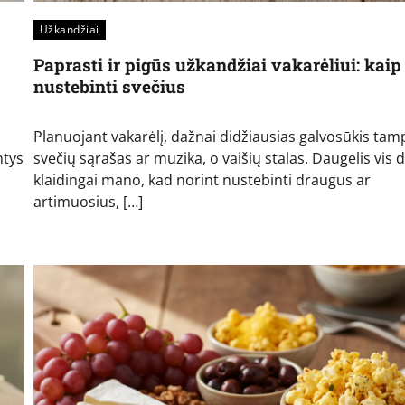
Užkandžiai
Paprasti ir pigūs užkandžiai vakarėliui: kaip
nustebinti svečius
Planuojant vakarėlį, dažnai didžiausias galvosūkis tam
ntys
svečių sąrašas ar muzika, o vaišių stalas. Daugelis vis 
klaidingai mano, kad norint nustebinti draugus ar
artimuosius, […]