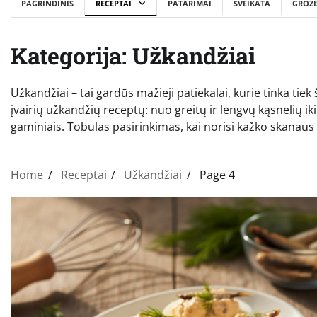
PAGRINDINIS
RECEPTAI
PATARIMAI
SVEIKATA
GROŽI
Kategorija:
Užkandžiai
Užkandžiai – tai gardūs mažieji patiekalai, kurie tinka tiek
įvairių užkandžių receptų: nuo greitų ir lengvų kąsnelių ik
gaminiais. Tobulas pasirinkimas, kai norisi kažko skanaus 
Home
Receptai
Užkandžiai
Page 4