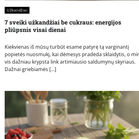
Užkandžiai
7 sveiki užkandžiai be cukraus: energijos
pliūpsnis visai dienai
Kiekvienas iš mūsų turbūt esame patyrę tą varginantį
popietės nuosmukį, kai dėmesys pradeda sklaidytis, o mi
vis dažniau krypsta link artimiausio saldumynų skyriaus.
Dažnai griebiamės […]