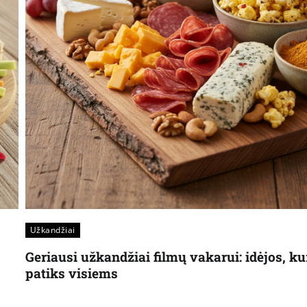
Užkandžiai
Geriausi užkandžiai filmų vakarui: idėjos, ku
patiks visiems