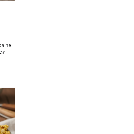
pa ne
dar