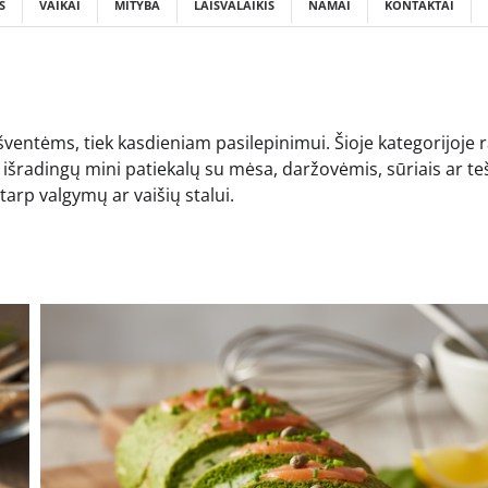
S
VAIKAI
MITYBA
LAISVALAIKIS
NAMAI
KONTAKTAI
 šventėms, tiek kasdieniam pasilepinimui. Šioje kategorijoje r
i išradingų mini patiekalų su mėsa, daržovėmis, sūriais ar te
tarp valgymų ar vaišių stalui.