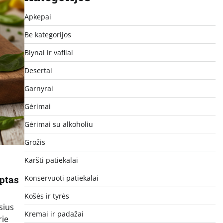
Apkepai
Be kategorijos
Blynai ir vafliai
Desertai
Garnyrai
Gėrimai
Gėrimai su alkoholiu
Grožis
Karšti patiekalai
eptas
Konservuoti patiekalai
Košės ir tyrės
sius
Kremai ir padažai
rie