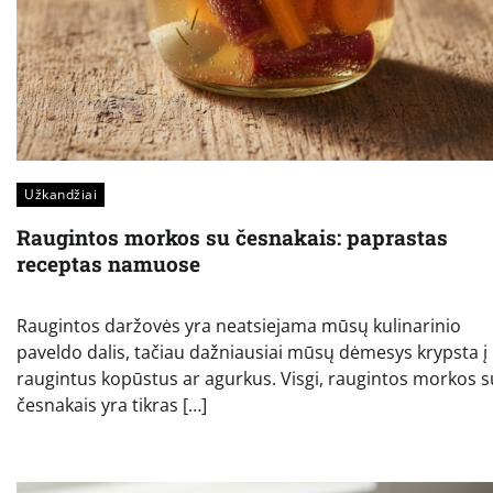
Užkandžiai
Raugintos morkos su česnakais: paprastas
receptas namuose
Raugintos daržovės yra neatsiejama mūsų kulinarinio
paveldo dalis, tačiau dažniausiai mūsų dėmesys krypsta į
raugintus kopūstus ar agurkus. Visgi, raugintos morkos s
česnakais yra tikras […]