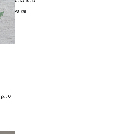
Užkandžiai
Vaikai
nga, o