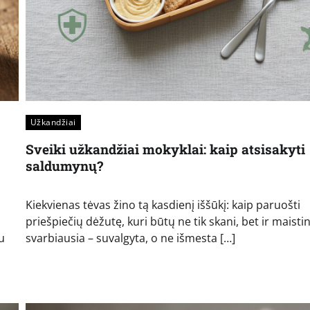
Užkandžiai
Sveiki užkandžiai mokyklai: kaip atsisakyti
saldumynų?
Kiekvienas tėvas žino tą kasdienį iššūkį: kaip paruošti
priešpiečių dėžutę, kuri būtų ne tik skani, bet ir maisti
u
svarbiausia – suvalgyta, o ne išmesta […]