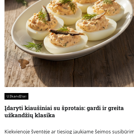
Užkandžiai
Įdaryti kiaušiniai su šprotais: gardi ir greita
užkandžių klasika
Kiekvienoje šventėje ar tiesiog jaukiame šeimos susibūri