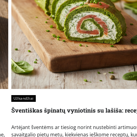
Užkandžiai
Šventiškas špinatų vyniotinis su lašiša: rec
Artėjant šventėms ar tiesiog norint nustebinti artimuo
me,
savaitgalio pietų metu, kiekvienas ieškome receptų, ku