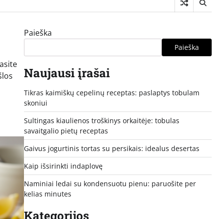
Paieška
Paieška
asite
Naujausi įrašai
šlos
Tikras kaimiškų cepelinų receptas: paslaptys tobulam
skoniui
Sultingas kiaulienos troškinys orkaitėje: tobulas
savaitgalio pietų receptas
Gaivus jogurtinis tortas su persikais: idealus desertas
Kaip išsirinkti indaplovę
Naminiai ledai su kondensuotu pienu: paruošite per
kelias minutes
Kategorijos