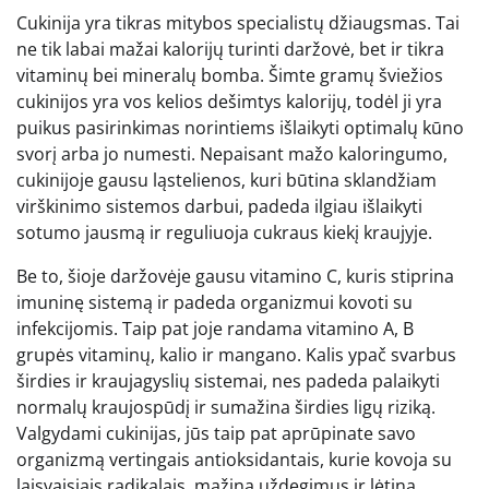
Cukinija yra tikras mitybos specialistų džiaugsmas. Tai
ne tik labai mažai kalorijų turinti daržovė, bet ir tikra
vitaminų bei mineralų bomba. Šimte gramų šviežios
cukinijos yra vos kelios dešimtys kalorijų, todėl ji yra
puikus pasirinkimas norintiems išlaikyti optimalų kūno
svorį arba jo numesti. Nepaisant mažo kaloringumo,
cukinijoje gausu ląstelienos, kuri būtina sklandžiam
virškinimo sistemos darbui, padeda ilgiau išlaikyti
sotumo jausmą ir reguliuoja cukraus kiekį kraujyje.
Be to, šioje daržovėje gausu vitamino C, kuris stiprina
imuninę sistemą ir padeda organizmui kovoti su
infekcijomis. Taip pat joje randama vitamino A, B
grupės vitaminų, kalio ir mangano. Kalis ypač svarbus
širdies ir kraujagyslių sistemai, nes padeda palaikyti
normalų kraujospūdį ir sumažina širdies ligų riziką.
Valgydami cukinijas, jūs taip pat aprūpinate savo
organizmą vertingais antioksidantais, kurie kovoja su
laisvaisiais radikalais, mažina uždegimus ir lėtina