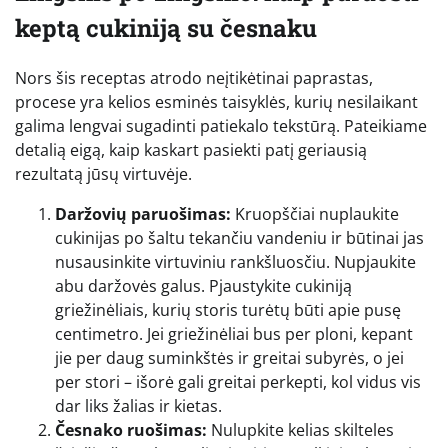
keptą cukiniją su česnaku
Nors šis receptas atrodo neįtikėtinai paprastas,
procese yra kelios esminės taisyklės, kurių nesilaikant
galima lengvai sugadinti patiekalo tekstūrą. Pateikiame
detalią eigą, kaip kaskart pasiekti patį geriausią
rezultatą jūsų virtuvėje.
Daržovių paruošimas:
Kruopščiai nuplaukite
cukinijas po šaltu tekančiu vandeniu ir būtinai jas
nusausinkite virtuviniu rankšluosčiu. Nupjaukite
abu daržovės galus. Pjaustykite cukiniją
griežinėliais, kurių storis turėtų būti apie pusę
centimetro. Jei griežinėliai bus per ploni, kepant
jie per daug suminkštės ir greitai subyrės, o jei
per stori – išorė gali greitai perkepti, kol vidus vis
dar liks žalias ir kietas.
Česnako ruošimas:
Nulupkite kelias skilteles