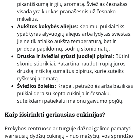
pikantiškumą ir gilų aromatą. Šviežias česnakas
visada yra kur kas pranašesnis už česnako
miltelius.
Aukštos kokybės aliejus:
Kepimui puikiai tiks
ypač tyras alyvuogių aliejus arba lydytas sviestas.
Jie ne tik atlaiko aukštą temperatūrą, bet ir
prideda papildomų, sodrių skonio natų.
Druska ir šviežiai grūsti juodieji pipirai:
Būtini
skonio stiprikliai. Patartina naudoti rupią jūros
druską ir tik ką sumaltus pipirus, kurie suteiks
ryškesnį aromatą.
Šviežios žolelės:
Krapai, petražolės arba bazilikas
puikiai dera su kepta cukinija ir česnaku,
suteikdami patiekalui malonų gaivumo pojūtį.
Kaip išsirinkti geriausias cukinijas?
Prekybos centruose ar turguje dažnai galime pamatyti
įvairiausių dydžių cukinijų – nuo mažyčių, vos sprindžio