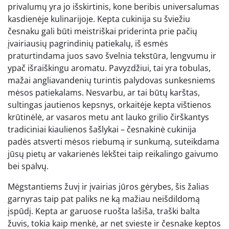
privalumų yra jo išskirtinis, kone beribis universalumas
kasdienėje kulinarijoje. Kepta cukinija su šviežiu
česnaku gali būti meistriškai priderinta prie pačių
įvairiausių pagrindinių patiekalų, iš esmės
praturtindama juos savo švelnia tekstūra, lengvumu ir
ypač išraiškingu aromatu. Pavyzdžiui, tai yra tobulas,
mažai angliavandenių turintis palydovas sunkesniems
mėsos patiekalams. Nesvarbu, ar tai būtų karštas,
sultingas jautienos kepsnys, orkaitėje kepta vištienos
krūtinėlė, ar vasaros metu ant lauko grilio čirškantys
tradiciniai kiaulienos šašlykai – česnakinė cukinija
padės atsverti mėsos riebumą ir sunkumą, suteikdama
jūsų pietų ar vakarienės lėkštei taip reikalingo gaivumo
bei spalvų.
Mėgstantiems žuvį ir įvairias jūros gėrybes, šis žalias
garnyras taip pat paliks ne ką mažiau neišdildomą
įspūdį. Kepta ar garuose ruošta lašiša, traški balta
žuvis, tokia kaip menkė, ar net svieste ir česnake keptos