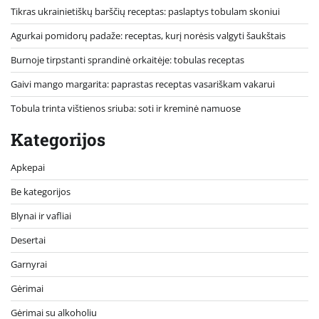
Tikras ukrainietiškų barščių receptas: paslaptys tobulam skoniui
Agurkai pomidorų padaže: receptas, kurį norėsis valgyti šaukštais
Burnoje tirpstanti sprandinė orkaitėje: tobulas receptas
Gaivi mango margarita: paprastas receptas vasariškam vakarui
Tobula trinta vištienos sriuba: soti ir kreminė namuose
Kategorijos
Apkepai
Be kategorijos
Blynai ir vafliai
Desertai
Garnyrai
Gėrimai
Gėrimai su alkoholiu