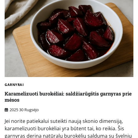
GARNYRAI
Karamelizuoti burokėliai: saldžiarūgštis garnyras prie
mėsos
2025 30 Rugsėjo
Jei norite patiekalui suteikti naują skonio dimensiją,
karamelizuoti burokėliai yra būtent tai, ko reikia. Šis
garnyras derina natūralų burokėlių saldumą su švelniu