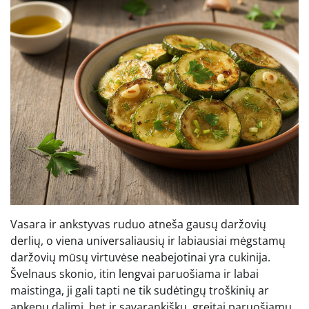
Vasara ir ankstyvas ruduo atneša gausų daržovių
derlių, o viena universaliausių ir labiausiai mėgstamų
daržovių mūsų virtuvėse neabejotinai yra cukinija.
Švelnaus skonio, itin lengvai paruošiama ir labai
maistinga, ji gali tapti ne tik sudėtingų troškinių ar
apkepų dalimi, bet ir savarankišku, greitai paruošiamu