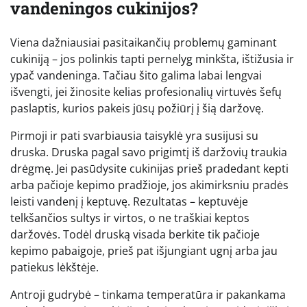
vandeningos cukinijos?
Viena dažniausiai pasitaikančių problemų gaminant
cukiniją – jos polinkis tapti pernelyg minkšta, ištižusia ir
ypač vandeninga. Tačiau šito galima labai lengvai
išvengti, jei žinosite kelias profesionalių virtuvės šefų
paslaptis, kurios pakeis jūsų požiūrį į šią daržovę.
Pirmoji ir pati svarbiausia taisyklė yra susijusi su
druska. Druska pagal savo prigimtį iš daržovių traukia
drėgmę. Jei pasūdysite cukinijas prieš pradedant kepti
arba pačioje kepimo pradžioje, jos akimirksniu pradės
leisti vandenį į keptuvę. Rezultatas – keptuvėje
telkšančios sultys ir virtos, o ne traškiai keptos
daržovės. Todėl druską visada berkite tik pačioje
kepimo pabaigoje, prieš pat išjungiant ugnį arba jau
patiekus lėkštėje.
Antroji gudrybė – tinkama temperatūra ir pakankama