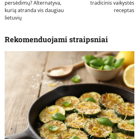
įrašų
persėdimų? Alternatyva,
tradicinis vaikystės
kurią atranda vis daugiau
receptas
lietuvių
Rekomenduojami straipsniai