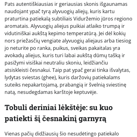
Pats autentiškiausias ir geriausias skonis išgaunamas
naudojant ypač tyrą alyvuogių aliejų, kuris kartu
praturtina patiekalą subtiliais Viduržemio jūros regiono
aromatais. Alyvuogių aliejus puikiai atlaiko trumpą ir
vidutiniškai aukštą kepimo temperatūrą. Jei dėl kokių
nors priežasčių vengiate alyvuogių aliejaus arba tiesiog
jo neturite po ranka, puikus, sveikas pakaitalas yra
avokadų aliejus, kuris turi labai aukštą dūmų tašką ir
pasižymi visiškai neutraliu skoniu, leidžiančiu
atsiskleisti česnakui. Taip pat ypač gerai tinka išvalytas,
lydytas sviestas (ghee), kuris daržovių patiekalams
suteiks nepakartojamą, prabangią ir švelnią sviestinę
natą, nesudegdamas karštoje keptuvėje.
Tobuli deriniai lėkštėje: su kuo
patiekti šį česnakinį garnyrą
Vienas pačių didžiausių šio nesudėtingo patiekalo