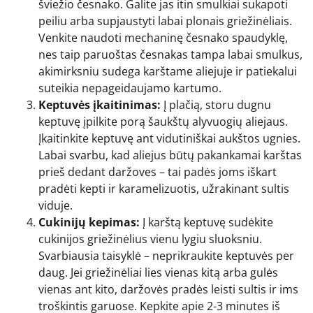
šviežio česnako. Galite jas itin smulkiai sukapoti
peiliu arba supjaustyti labai plonais griežinėliais.
Venkite naudoti mechaninę česnako spaudyklę,
nes taip paruoštas česnakas tampa labai smulkus,
akimirksniu sudega karštame aliejuje ir patiekalui
suteikia nepageidaujamo kartumo.
Keptuvės įkaitinimas:
Į plačią, storu dugnu
keptuvę įpilkite porą šaukštų alyvuogių aliejaus.
Įkaitinkite keptuvę ant vidutiniškai aukštos ugnies.
Labai svarbu, kad aliejus būtų pakankamai karštas
prieš dedant daržoves – tai padės joms iškart
pradėti kepti ir karamelizuotis, užrakinant sultis
viduje.
Cukinijų kepimas:
Į karštą keptuvę sudėkite
cukinijos griežinėlius vienu lygiu sluoksniu.
Svarbiausia taisyklė – neprikraukite keptuvės per
daug. Jei griežinėliai lies vienas kitą arba gulės
vienas ant kito, daržovės pradės leisti sultis ir ims
troškintis garuose. Kepkite apie 2-3 minutes iš