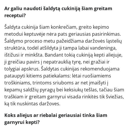
Ar galiu naudoti šaldytą cukiniją šiam greitam
receptui?
Šaldyta cukinija šiam konkrečiam, greito kepimo
metodui keptuvėje nėra pats geriausias pasirinkimas.
Šaldymo proceso metu pažeidžiama daržovės ląstelių
struktūra, todėl atšildyta ji tampa labai vandeninga,
ištižusi ir minkšta. Bandant tokią cukiniją kepti aliejuje,
ji greičiau pavirs į nepatrauklią tyrę, nei gražiai ir
tolygiai apskrus. Šaldytas cukinijas rekomenduojama
pataupyti kitiems patiekalams: lėtai ruošiamiems
troškiniams, trintoms sriuboms ar net įmaišyti į
kepamų saldžių pyragų bei keksiukų tešlas, tačiau šiam
traškiam ir greitam garnyrui visada rinkitės tik šviežias,
ką tik nuskintas daržoves.
Koks aliejus ar riebalai geriausiai tinka šiam
garnyrui kepti?