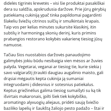
didelės tigrinės krevetės – visi šie produktai pasakiškai
dera su saldžia, apskrudusia daržove. Prie jūrų gėrybių
patiekiamą cukiniją ypač tinka papildomai pagardinti
šlakeliu šviežių citrinos sulčių ir smulkintais krapais.
Taip vos per kelias minutes sukursite klasikinį, itin
subtilų ir harmoningą skonių derinį, kuris primins
prabangios restorano kokybės vakarienę tiesiog jūsų
namuose.
Tačiau šios nuostabios daržovės panaudojimo
galimybės jokiu būdu nesibaigia vien mėsos ar žuvies
palyda. Vegetarai, veganai ar tiesiog tie, kurie siekia į
savo valgiaraštį įtraukti daugiau augalinio maisto, gali
drąsiai mėgautis kepta cukinija ją sumaniai
integruodami į didesnius ir sotesnius patiekalus.
Keptus griežinėlius galima tiesiog sumaišyti su ką tik
išvirtais makaronais, įpilti šiek tiek kokybiško,
aromatingo alyvuogių aliejaus, pridėti saują šviežio
baziliko lapelių ir šaukštą žaliojo pesto padažo – štai ir