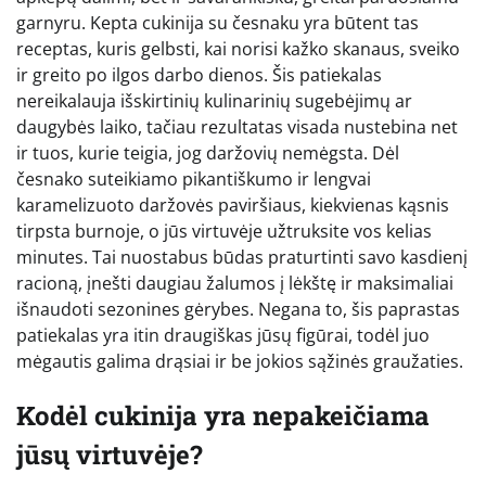
garnyru. Kepta cukinija su česnaku yra būtent tas
receptas, kuris gelbsti, kai norisi kažko skanaus, sveiko
ir greito po ilgos darbo dienos. Šis patiekalas
nereikalauja išskirtinių kulinarinių sugebėjimų ar
daugybės laiko, tačiau rezultatas visada nustebina net
ir tuos, kurie teigia, jog daržovių nemėgsta. Dėl
česnako suteikiamo pikantiškumo ir lengvai
karamelizuoto daržovės paviršiaus, kiekvienas kąsnis
tirpsta burnoje, o jūs virtuvėje užtruksite vos kelias
minutes. Tai nuostabus būdas praturtinti savo kasdienį
racioną, įnešti daugiau žalumos į lėkštę ir maksimaliai
išnaudoti sezonines gėrybes. Negana to, šis paprastas
patiekalas yra itin draugiškas jūsų figūrai, todėl juo
mėgautis galima drąsiai ir be jokios sąžinės graužaties.
Kodėl cukinija yra nepakeičiama
jūsų virtuvėje?