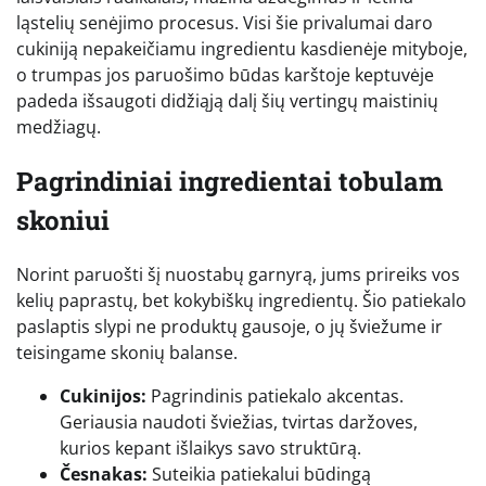
ląstelių senėjimo procesus. Visi šie privalumai daro
cukiniją nepakeičiamu ingredientu kasdienėje mityboje,
o trumpas jos paruošimo būdas karštoje keptuvėje
padeda išsaugoti didžiąją dalį šių vertingų maistinių
medžiagų.
Pagrindiniai ingredientai tobulam
skoniui
Norint paruošti šį nuostabų garnyrą, jums prireiks vos
kelių paprastų, bet kokybiškų ingredientų. Šio patiekalo
paslaptis slypi ne produktų gausoje, o jų šviežume ir
teisingame skonių balanse.
Cukinijos:
Pagrindinis patiekalo akcentas.
Geriausia naudoti šviežias, tvirtas daržoves,
kurios kepant išlaikys savo struktūrą.
Česnakas:
Suteikia patiekalui būdingą