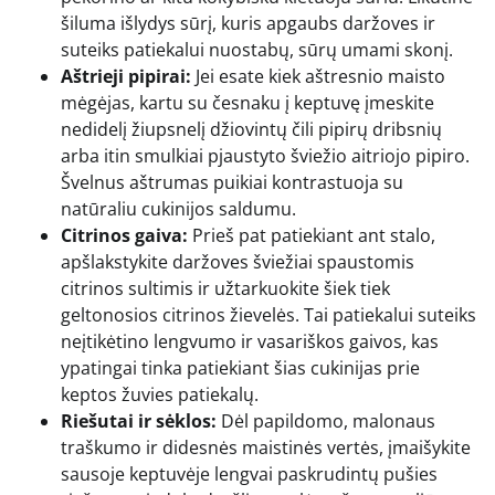
šiluma išlydys sūrį, kuris apgaubs daržoves ir
suteiks patiekalui nuostabų, sūrų umami skonį.
Aštrieji pipirai:
Jei esate kiek aštresnio maisto
mėgėjas, kartu su česnaku į keptuvę įmeskite
nedidelį žiupsnelį džiovintų čili pipirų dribsnių
arba itin smulkiai pjaustyto šviežio aitriojo pipiro.
Švelnus aštrumas puikiai kontrastuoja su
natūraliu cukinijos saldumu.
Citrinos gaiva:
Prieš pat patiekiant ant stalo,
apšlakstykite daržoves šviežiai spaustomis
citrinos sultimis ir užtarkuokite šiek tiek
geltonosios citrinos žievelės. Tai patiekalui suteiks
neįtikėtino lengvumo ir vasariškos gaivos, kas
ypatingai tinka patiekiant šias cukinijas prie
keptos žuvies patiekalų.
Riešutai ir sėklos:
Dėl papildomo, malonaus
traškumo ir didesnės maistinės vertės, įmaišykite
sausoje keptuvėje lengvai paskrudintų pušies