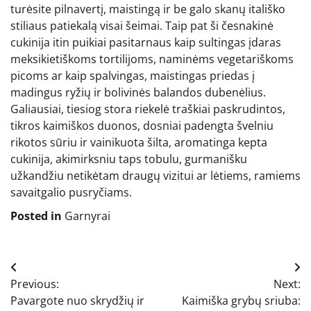
turėsite pilnavertį, maistingą ir be galo skanų itališko
stiliaus patiekalą visai šeimai. Taip pat ši česnakinė
cukinija itin puikiai pasitarnaus kaip sultingas įdaras
meksikietiškoms tortilijoms, naminėms vegetariškoms
picoms ar kaip spalvingas, maistingas priedas į
madingus ryžių ir bolivinės balandos dubenėlius.
Galiausiai, tiesiog stora riekelė traškiai paskrudintos,
tikros kaimiškos duonos, dosniai padengta švelniu
rikotos sūriu ir vainikuota šilta, aromatinga kepta
cukinija, akimirksniu taps tobulu, gurmanišku
užkandžiu netikėtam draugų vizitui ar lėtiems, ramiems
savaitgalio pusryčiams.
Posted in
Garnyrai
Navigacija
Previous:
Next:
tarp
Pavargote nuo skrydžių ir
Kaimiška grybų sriuba: