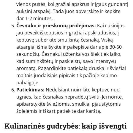
vienos pusės, kol gražiai apskrus ir įgaus gundantį
auksinį atspalvį. Tada juos apverskite ir kepkite
dar 1-2 minutes.
Česnako ir prieskonių pridėjimas:
Kai cukinijos
jau beveik iškepusios ir gražiai apskrudusios, į
keptuvę suberkite smulkintą česnaką. Viską
atsargiai išmaišykite ir pakepkite dar apie 30-60
sekundžių. Česnakui užtenka vos šiek tiek laiko,
kad suminkštėtų ir paskleistų savo intensyvų
aromatą. Pagardinkite patiekalą druska ir šviežiai
maltais juodaisiais pipirais tik pačioje kepimo
pabaigoje.
Patiekimas:
Nedelsiant nuimkite keptuvę nuo
ugnies, kad česnakas nepradėtų svilti. Jei norite,
apibarstykite šviežiomis, smulkiai pjaustytomis
žolelėmis ir iškart patiekite dar karštą.
Kulinarinės gudrybės: kaip išvengti