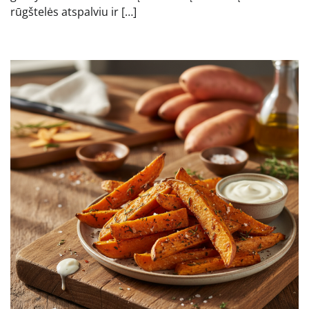
rūgštelės atspalviu ir […]