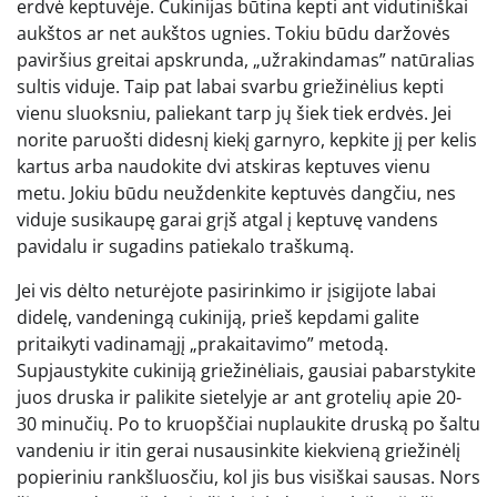
erdvė keptuvėje. Cukinijas būtina kepti ant vidutiniškai
aukštos ar net aukštos ugnies. Tokiu būdu daržovės
paviršius greitai apskrunda, „užrakindamas” natūralias
sultis viduje. Taip pat labai svarbu griežinėlius kepti
vienu sluoksniu, paliekant tarp jų šiek tiek erdvės. Jei
norite paruošti didesnį kiekį garnyro, kepkite jį per kelis
kartus arba naudokite dvi atskiras keptuves vienu
metu. Jokiu būdu neuždenkite keptuvės dangčiu, nes
viduje susikaupę garai grįš atgal į keptuvę vandens
pavidalu ir sugadins patiekalo traškumą.
Jei vis dėlto neturėjote pasirinkimo ir įsigijote labai
didelę, vandeningą cukiniją, prieš kepdami galite
pritaikyti vadinamąjį „prakaitavimo” metodą.
Supjaustykite cukiniją griežinėliais, gausiai pabarstykite
juos druska ir palikite sietelyje ar ant grotelių apie 20-
30 minučių. Po to kruopščiai nuplaukite druską po šaltu
vandeniu ir itin gerai nusausinkite kiekvieną griežinėlį
popieriniu rankšluosčiu, kol jis bus visiškai sausas. Nors