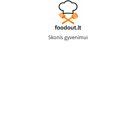
Skip
to
content
Skonis gyvenimui