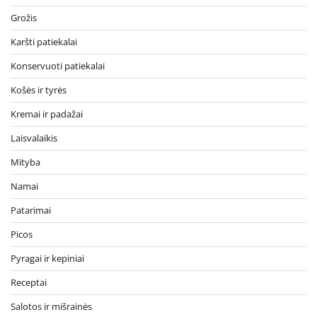
Grožis
Karšti patiekalai
Konservuoti patiekalai
Košės ir tyrės
Kremai ir padažai
Laisvalaikis
Mityba
Namai
Patarimai
Picos
Pyragai ir kepiniai
Receptai
Salotos ir mišrainės