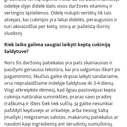
odelėje slypi didelė dalis visos daržovės vitaminų ir
vertingos ląstelienos. Odelę nulupti vertėtų tik tais
atvejais, kai cukinijos yra labai didelės, peraugusios ir
turi akivaizdžiai per kietą, storą ar pažeistą išorinį
sluoksnį.
Kiek laiko galima saugiai laikyti keptą cukiniją
šaldytuve?
Nors šis daržovių patiekalas yra pats skaniausias ir
pasižymi geriausia tekstūra, kai yra valgomas iškart po
pagaminimo, likučius galite drąsiai laikyti sandariame,
orui nepralaidžiame indelyje šaldytuve iki 3-4 dienų.
Visgi atkreipkite dėmesį, kad ilgiau pastovėjusi kepta
cukinija natūraliai suminkštės, praras savo pradinį
traškumą ir išleis šiek tiek sulčių. Ją galite nesunkiai
pašildyti keptuvėje ar orkaitėje, arba tiesiog šaltą
įmaišyti į mėgstamas salotas, makaronų patiekalus ar
naudoti kaip ingredientą ant skrudintų sumuštinių.