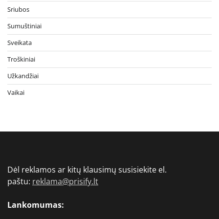
Sriubos
Sumuštiniai
Sveikata
Troškiniai
Užkandžiai
Vaikai
Dėl reklamos ar kitų klausimų susisiekite el.
paštu:
reklama@prisify.lt
Lankomumas: