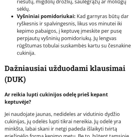
riešutų, migdolų drožlių, saulėgrąžų ar moliūgų
sėklų.
Vyšniniai pomidoriukai:
Kad garnyras būtų dar
ryškesnis ir spalvingesnis, likus vos minutei iki
kepimo pabaigos, į keptuvę įmeskite per pusę
perpjautų vyšninių pomidoriukų. Jų lengvas
rūgštumas tobulai suskambės kartu su česnakine
cukinija.
Dažniausiai užduodami klausimai
(DUK)
Ar reikia lupti cukinijos odelę prieš kepant
keptuvėje?
Jei naudojate jaunas, nedideles ar vidutinio dydžio
cukinijas, jų odelės lupti tikrai nereikia. Jų odelė yra
minkšta, labai skani ir netgi padeda išlaikyti tvirtą
griežinėlio formą kepimo metu. Be to, būtent tamsioje