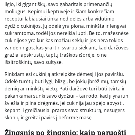
ilgio, iki gigantiškų, savo gabaritais primenančių
moliūgus. Kepimui keptuvėje ir šiam konkrečiam
receptui labiausiai tinka nedidelės arba vidutinio
dydžio cukinijos. Jų odelė yra plona, minkšta ir lengvai
sukramtoma, todėl jos nereikia lupti. Be to, mažesnėse
cukinijose yra kur kas mažiau sėklų ir jos nėra tokios
vandeningos, kas yra itin svarbu siekiant, kad daržovės
gražiai apskrustų, taptų traškios išorėje, o ne
išsitroškintų savo sultyse.
Rinkdamiesi cukiniją atkreipkite dėmesį į jos paviršių.
Odelė turėtų būti lygi, blizgi, be jokių įbrėžimų, tamsių
dėmių ar minkštų vietų. Pati daržovė turi būti tvirta ir
pakankamai sunki savo dydžiui – tai rodo, kad ji yra itin
šviežia ir pilna drėgmės. Jei cukinija jau spėjo apvysti,
kepant ji greičiausiai praras savo struktūrą, nesugers
skonių ir greitai pavirs į beformę masę.
Žingsnis po žingsnio: kaip paruošti