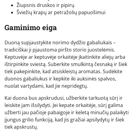
Žiupsnis druskos ir pipirų
Šviežių krapų ar petražolių papuošimui
Gaminimo eiga
Duoną supjaustykite norimo dydžio gabaliukais –
tradiciškai ji pjaustoma piršto storio juostelėmis.
Keptuvėje ar keptuvėje orkaitėje įkaitinkite aliejų arba
ištirpinkite sviestą. Suberkite smulkintą česnaką ir šiek
tiek pakepinkite, kad atsiskleistų aromatas. Sudėkite
duonos gabaliukus ir kepkite iki auksinės spalvos,
nuolat vartydami, kad jie nepridegtų.
Kai duona bus apskrudusi, užberkite tarkuotą sūrį ir
leiskite jam išsilydyti. Jei kepate orkaitėje, sūrį galima
užberti jau pačioje pabaigoje ir keletą minučių palaikyti
įjungus grilio funkciją, kad jis gražiai apsilydytų ir šiek
tiek apskrustų.