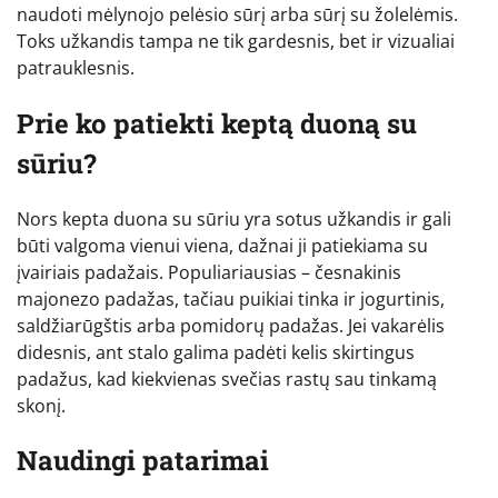
naudoti mėlynojo pelėsio sūrį arba sūrį su žolelėmis.
Toks užkandis tampa ne tik gardesnis, bet ir vizualiai
patrauklesnis.
Prie ko patiekti keptą duoną su
sūriu?
Nors kepta duona su sūriu yra sotus užkandis ir gali
būti valgoma vienui viena, dažnai ji patiekiama su
įvairiais padažais. Populiariausias – česnakinis
majonezo padažas, tačiau puikiai tinka ir jogurtinis,
saldžiarūgštis arba pomidorų padažas. Jei vakarėlis
didesnis, ant stalo galima padėti kelis skirtingus
padažus, kad kiekvienas svečias rastų sau tinkamą
skonį.
Naudingi patarimai