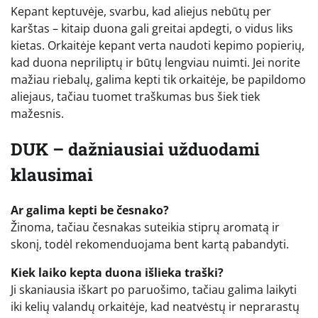
Kepant keptuvėje, svarbu, kad aliejus nebūtų per
karštas – kitaip duona gali greitai apdegti, o vidus liks
kietas. Orkaitėje kepant verta naudoti kepimo popierių,
kad duona nepriliptų ir būtų lengviau nuimti. Jei norite
mažiau riebalų, galima kepti tik orkaitėje, be papildomo
aliejaus, tačiau tuomet traškumas bus šiek tiek
mažesnis.
DUK – dažniausiai užduodami
klausimai
Ar galima kepti be česnako?
Žinoma, tačiau česnakas suteikia stiprų aromatą ir
skonį, todėl rekomenduojama bent kartą pabandyti.
Kiek laiko kepta duona išlieka traški?
Ji skaniausia iškart po paruošimo, tačiau galima laikyti
iki kelių valandų orkaitėje, kad neatvėstų ir neprarastų