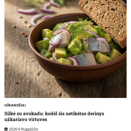
UŽKANDŽIAI
Silkė su avokadu: kodėl šis netikėtas derinys
užkariavo virtuves
2026 6 Rugpjūčio