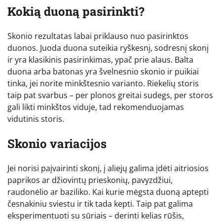
Kokią duoną pasirinkti?
Skonio rezultatas labai priklauso nuo pasirinktos
duonos. Juoda duona suteikia ryškesnį, sodresnį skonį
ir yra klasikinis pasirinkimas, ypač prie alaus. Balta
duona arba batonas yra švelnesnio skonio ir puikiai
tinka, jei norite minkštesnio varianto. Riekelių storis
taip pat svarbus – per plonos greitai sudegs, per storos
gali likti minkštos viduje, tad rekomenduojamas
vidutinis storis.
Skonio variacijos
Jei norisi paįvairinti skonį, į aliejų galima įdėti aitriosios
paprikos ar džiovintų prieskonių, pavyzdžiui,
raudonėlio ar baziliko. Kai kurie mėgsta duoną aptepti
česnakiniu sviestu ir tik tada kepti. Taip pat galima
eksperimentuoti su sūriais – derinti kelias rūšis,