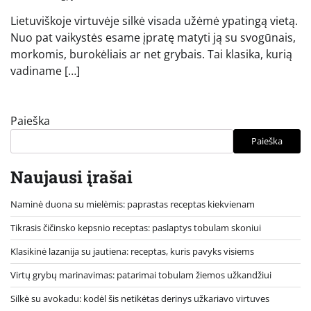
Lietuviškoje virtuvėje silkė visada užėmė ypatingą vietą.
Nuo pat vaikystės esame įpratę matyti ją su svogūnais,
morkomis, burokėliais ar net grybais. Tai klasika, kurią
vadiname […]
Paieška
Paieška
Naujausi įrašai
Naminė duona su mielėmis: paprastas receptas kiekvienam
Tikrasis čičinsko kepsnio receptas: paslaptys tobulam skoniui
Klasikinė lazanija su jautiena: receptas, kuris pavyks visiems
Virtų grybų marinavimas: patarimai tobulam žiemos užkandžiui
Silkė su avokadu: kodėl šis netikėtas derinys užkariavo virtuves