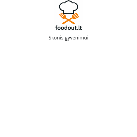
Skip
to
content
Skonis gyvenimui