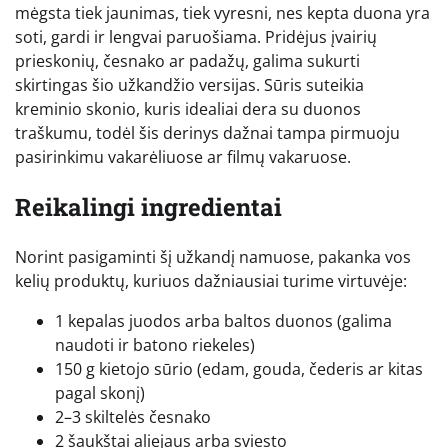
mėgsta tiek jaunimas, tiek vyresni, nes kepta duona yra
soti, gardi ir lengvai paruošiama. Pridėjus įvairių
prieskonių, česnako ar padažų, galima sukurti
skirtingas šio užkandžio versijas. Sūris suteikia
kreminio skonio, kuris idealiai dera su duonos
traškumu, todėl šis derinys dažnai tampa pirmuoju
pasirinkimu vakarėliuose ar filmų vakaruose.
Reikalingi ingredientai
Norint pasigaminti šį užkandį namuose, pakanka vos
kelių produktų, kuriuos dažniausiai turime virtuvėje:
1 kepalas juodos arba baltos duonos (galima
naudoti ir batono riekeles)
150 g kietojo sūrio (edam, gouda, čederis ar kitas
pagal skonį)
2–3 skiltelės česnako
2 šaukštai aliejaus arba sviesto