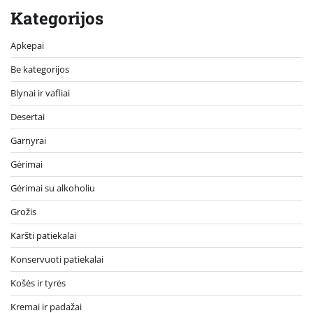
Kategorijos
Apkepai
Be kategorijos
Blynai ir vafliai
Desertai
Garnyrai
Gėrimai
Gėrimai su alkoholiu
Grožis
Karšti patiekalai
Konservuoti patiekalai
Košės ir tyrės
Kremai ir padažai