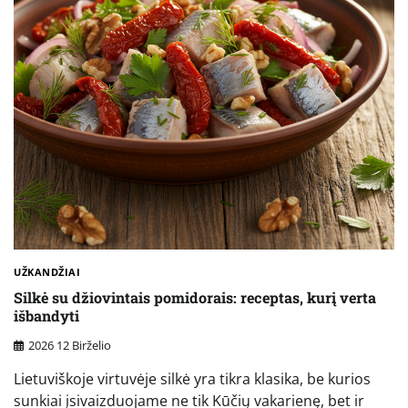
UŽKANDŽIAI
Silkė su džiovintais pomidorais: receptas, kurį verta
išbandyti
2026 12 Birželio
Lietuviškoje virtuvėje silkė yra tikra klasika, be kurios
sunkiai įsivaizduojame ne tik Kūčių vakarienę, bet ir