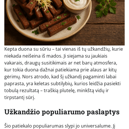
Kepta duona su sūriu – tai vienas iš tų užkandžių, kurie
niekada neišeina iš mados. Ji siejama su jaukiais
vakarais, draugų susitikimais ar net barų atmosfera,
kur tokia duona dažnai patiekiama prie alaus ar kitų
gėrimų. Nors atrodo, kad šį užkandį pagaminti labai
paprasta, yra keletas subtilybių, kurios leidžia pasiekti
tobulą rezultatą – traškią plutelę, minkštą vidų ir
tirpstantį sūrį.
Užkandžio populiarumo paslaptys
Šio patiekalo populiarumas slypi jo universalume. Jį