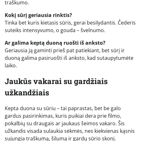
traškumo.
Kokį sūrį geriausia rinktis?
Tinka bet kuris kietasis sūris, gerai besilydantis. Čederis
suteiks intensyvumo, o gouda – švelnumo.
Ar galima keptą duoną ruošti iš anksto?
Geriausia ją gaminti prieš pat patiekiant, bet sūrį ir
duoną galima pasiruošti iš anksto, kad sutaupytumėte
laiko.
Jaukūs vakarai su gardžiais
užkandžiais
Kepta duona su sūriu – tai paprastas, bet be galo
gardus pasirinkimas, kuris puikiai dera prie filmo,
pokalbių su draugais ar jaukaus šeimos vakaro. Šis
užkandis visada sulaukia sėkmės, nes kiekvienas kąsnis
sujungia traškumą, šilumą ir gardų sūrio skonį.