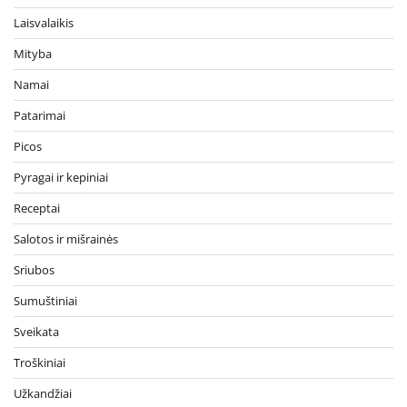
Laisvalaikis
Mityba
Namai
Patarimai
Picos
Pyragai ir kepiniai
Receptai
Salotos ir mišrainės
Sriubos
Sumuštiniai
Sveikata
Troškiniai
Užkandžiai