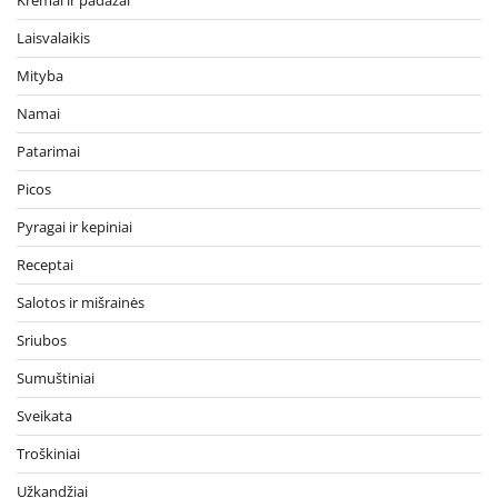
Kremai ir padažai
Laisvalaikis
Mityba
Namai
Patarimai
Picos
Pyragai ir kepiniai
Receptai
Salotos ir mišrainės
Sriubos
Sumuštiniai
Sveikata
Troškiniai
Užkandžiai