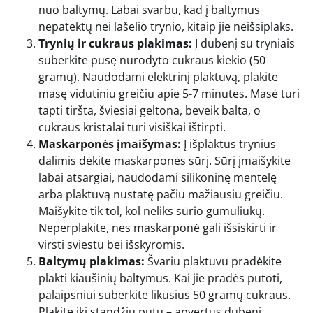
nuo baltymų. Labai svarbu, kad į baltymus
nepatektų nei lašelio trynio, kitaip jie neišsiplaks.
Trynių ir cukraus plakimas:
Į dubenį su tryniais
suberkite pusę nurodyto cukraus kiekio (50
gramų). Naudodami elektrinį plaktuvą, plakite
masę vidutiniu greičiu apie 5-7 minutes. Masė turi
tapti tiršta, šviesiai geltona, beveik balta, o
cukraus kristalai turi visiškai ištirpti.
Maskarponės įmaišymas:
Į išplaktus trynius
dalimis dėkite maskarponės sūrį. Sūrį įmaišykite
labai atsargiai, naudodami silikoninę mentelę
arba plaktuvą nustatę pačiu mažiausiu greičiu.
Maišykite tik tol, kol neliks sūrio gumuliukų.
Neperplakite, nes maskarponė gali išsiskirti ir
virsti sviestu bei išskyromis.
Baltymų plakimas:
Švariu plaktuvu pradėkite
plakti kiaušinių baltymus. Kai jie pradės putoti,
palaipsniui suberkite likusius 50 gramų cukraus.
Plakite iki standžių putų – apvertus dubenį,