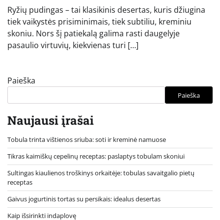
Ryžių pudingas – tai klasikinis desertas, kuris džiugina
tiek vaikystės prisiminimais, tiek subtiliu, kreminiu
skoniu. Nors šį patiekalą galima rasti daugelyje
pasaulio virtuvių, kiekvienas turi […]
Paieška
Paieška
Naujausi įrašai
Tobula trinta vištienos sriuba: soti ir kreminė namuose
Tikras kaimiškų cepelinų receptas: paslaptys tobulam skoniui
Sultingas kiaulienos troškinys orkaitėje: tobulas savaitgalio pietų
receptas
Gaivus jogurtinis tortas su persikais: idealus desertas
Kaip išsirinkti indaplovę