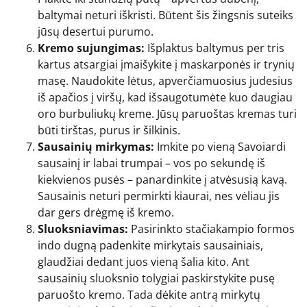
baltymai neturi iškristi. Būtent šis žingsnis suteiks
jūsų desertui purumo.
Kremo sujungimas:
Išplaktus baltymus per tris
kartus atsargiai įmaišykite į maskarponės ir trynių
masę. Naudokite lėtus, apverčiamuosius judesius
iš apačios į viršų, kad išsaugotumėte kuo daugiau
oro burbuliukų kreme. Jūsų paruoštas kremas turi
būti tirštas, purus ir šilkinis.
Sausainių mirkymas:
Imkite po vieną Savoiardi
sausainį ir labai trumpai – vos po sekundę iš
kiekvienos pusės – panardinkite į atvėsusią kavą.
Sausainis neturi permirkti kiaurai, nes vėliau jis
dar gers drėgmę iš kremo.
Sluoksniavimas:
Pasirinkto stačiakampio formos
indo dugną padenkite mirkytais sausainiais,
glaudžiai dedant juos vieną šalia kito. Ant
sausainių sluoksnio tolygiai paskirstykite pusę
paruošto kremo. Tada dėkite antrą mirkytų