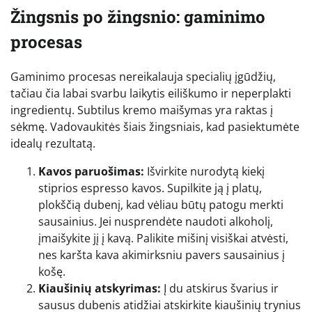
Žingsnis po žingsnio: gaminimo
procesas
Gaminimo procesas nereikalauja specialių įgūdžių,
tačiau čia labai svarbu laikytis eiliškumo ir neperplakti
ingredientų. Subtilus kremo maišymas yra raktas į
sėkmę. Vadovaukitės šiais žingsniais, kad pasiektumėte
idealų rezultatą.
Kavos paruošimas:
Išvirkite nurodytą kiekį
stiprios espresso kavos. Supilkite ją į platų,
plokščią dubenį, kad vėliau būtų patogu merkti
sausainius. Jei nusprendėte naudoti alkoholį,
įmaišykite jį į kavą. Palikite mišinį visiškai atvėsti,
nes karšta kava akimirksniu pavers sausainius į
košę.
Kiaušinių atskyrimas:
Į du atskirus švarius ir
sausus dubenis atidžiai atskirkite kiaušinių trynius