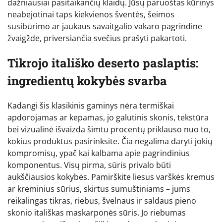
dažniausiai pasitaikančių klaidų. Jūsų paruoštas kūrinys
neabejotinai taps kiekvienos šventės, šeimos
susibūrimo ar jaukaus savaitgalio vakaro pagrindine
žvaigžde, priversiančia svečius prašyti pakartoti.
Tikrojo itališko deserto paslaptis:
ingredientų kokybės svarba
Kadangi šis klasikinis gaminys nėra termiškai
apdorojamas ar kepamas, jo galutinis skonis, tekstūra
bei vizualinė išvaizda šimtu procentų priklauso nuo to,
kokius produktus pasirinksite. Čia negalima daryti jokių
kompromisų, ypač kai kalbama apie pagrindinius
komponentus. Visų pirma, sūris privalo būti
aukščiausios kokybės. Pamirškite liesus varškės kremus
ar kreminius sūrius, skirtus sumuštiniams – jums
reikalingas tikras, riebus, švelnaus ir saldaus pieno
skonio itališkas maskarponės sūris. Jo riebumas