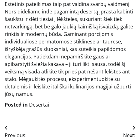
Estetinis pateikimas taip pat vaidina svarbų vaidmenį.
Nors dideliame inde pagamintą desertą įprasta kabinti
šaukštu ir dėti tiesiai į lėkšteles, sukuriant šiek tiek
netvarkingą, bet be galo jaukią kaimišką išvaizdą, galite
rinktis ir modernų būdą. Gaminant porcijomis
individualiose permatomose stiklinėse ar taurėse,
išryškėja gražūs sluoksniai, kas suteikia papildomos
elegancijos. Patiekdami nepamirškite gausiai
apibarstyti šviežia kakava – ji turi likti sausa, todėl šį
veiksmą visada atlikite tik prieš pat nešant lėkštes ant
stalo. Mėgaukitės procesu, eksperimentuokite su
detalėmis ir leiskite itališkai kulinarijos magijai užburti
jūsų namus.
Posted in
Desertai
Navigacija
Previous:
Next: