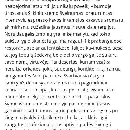
neabejotinai atspindi jo unikalų poveikį – burnoje
tirpstantis šilkinio kremo švelnumas, praturtintas
intensyviu espresso kavos ir tamsios kakavos aromatu,
akimirksniu sužadina jausmus ir suteikia energijos.
Nors daugelis žmonių yra linkę manyti, kad tokio
aukšto lygio skanėstą galima ragauti tik prabangiuose
restoranuose ar autentiškose Italijos kavinukėse, tiesa
ta, jog tobulą šedevrą be didelio vargo galite sukurti
savo namų virtuvėje. Tai desertas, kuriam visiškai
nereikia orkaitės, jokių sudėtingų konditerinių įrankių
ar ilgametės šefo patirties. Svarbiausia čia yra
kantrybė, dėmesys detalėms ir keli pagrindiniai
kulinariniai principai, kuriuos perpratę, visam laikui
pamiršite prekybos centruose pirktus pakaitalus.
Šiame išsamiame straipsnyje pasinersime į visus
gaminimo subtilumus, kurie padės jums žingsnis po
žingsnio įvaldyti klasikinę techniką, atskleis ilgai
saugotas profesionalų paslaptis ir padės išvengti