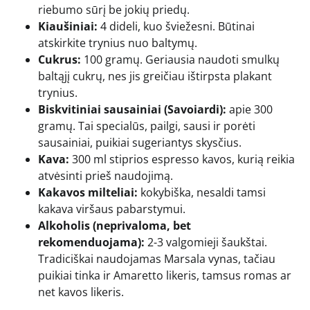
riebumo sūrį be jokių priedų.
Kiaušiniai:
4 dideli, kuo šviežesni. Būtinai
atskirkite trynius nuo baltymų.
Cukrus:
100 gramų. Geriausia naudoti smulkų
baltąjį cukrų, nes jis greičiau ištirpsta plakant
trynius.
Biskvitiniai sausainiai (Savoiardi):
apie 300
gramų. Tai specialūs, pailgi, sausi ir porėti
sausainiai, puikiai sugeriantys skysčius.
Kava:
300 ml stiprios espresso kavos, kurią reikia
atvėsinti prieš naudojimą.
Kakavos milteliai:
kokybiška, nesaldi tamsi
kakava viršaus pabarstymui.
Alkoholis (neprivaloma, bet
rekomenduojama):
2-3 valgomieji šaukštai.
Tradiciškai naudojamas Marsala vynas, tačiau
puikiai tinka ir Amaretto likeris, tamsus romas ar
net kavos likeris.