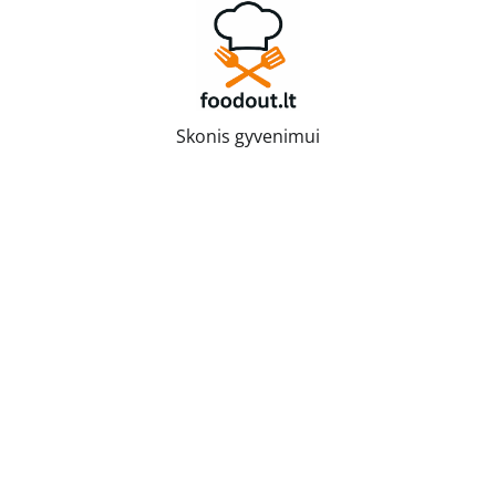
Skip
to
content
Skonis gyvenimui