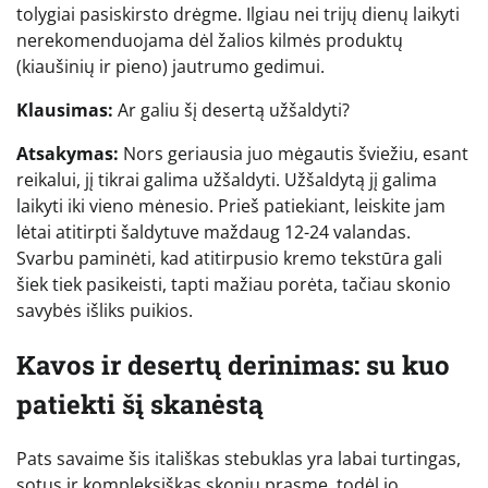
tolygiai pasiskirsto drėgme. Ilgiau nei trijų dienų laikyti
nerekomenduojama dėl žalios kilmės produktų
(kiaušinių ir pieno) jautrumo gedimui.
Klausimas:
Ar galiu šį desertą užšaldyti?
Atsakymas:
Nors geriausia juo mėgautis šviežiu, esant
reikalui, jį tikrai galima užšaldyti. Užšaldytą jį galima
laikyti iki vieno mėnesio. Prieš patiekiant, leiskite jam
lėtai atitirpti šaldytuve maždaug 12-24 valandas.
Svarbu paminėti, kad atitirpusio kremo tekstūra gali
šiek tiek pasikeisti, tapti mažiau porėta, tačiau skonio
savybės išliks puikios.
Kavos ir desertų derinimas: su kuo
patiekti šį skanėstą
Pats savaime šis itališkas stebuklas yra labai turtingas,
sotus ir kompleksiškas skonių prasme, todėl jo