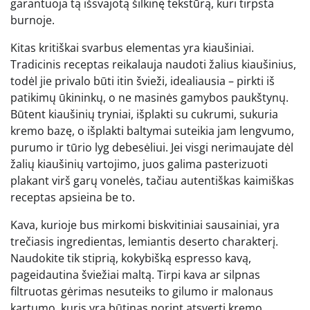
garantuoja tą išsvajotą šilkinę tekstūrą, kuri tirpsta
burnoje.
Kitas kritiškai svarbus elementas yra kiaušiniai.
Tradicinis receptas reikalauja naudoti žalius kiaušinius,
todėl jie privalo būti itin švieži, idealiausia – pirkti iš
patikimų ūkininkų, o ne masinės gamybos paukštynų.
Būtent kiaušinių tryniai, išplakti su cukrumi, sukuria
kremo bazę, o išplakti baltymai suteikia jam lengvumo,
purumo ir tūrio lyg debesėliui. Jei visgi nerimaujate dėl
žalių kiaušinių vartojimo, juos galima pasterizuoti
plakant virš garų vonelės, tačiau autentiškas kaimiškas
receptas apsieina be to.
Kava, kurioje bus mirkomi biskvitiniai sausainiai, yra
trečiasis ingredientas, lemiantis deserto charakterį.
Naudokite tik stiprią, kokybišką espresso kavą,
pageidautina šviežiai maltą. Tirpi kava ar silpnas
filtruotas gėrimas nesuteiks to gilumo ir malonaus
kartumo, kuris yra būtinas norint atsverti kremo