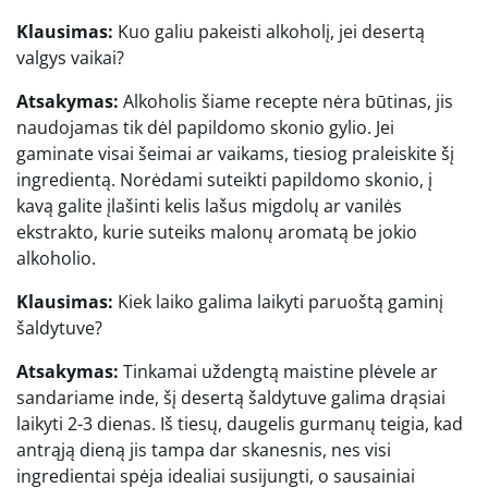
Klausimas:
Kuo galiu pakeisti alkoholį, jei desertą
valgys vaikai?
Atsakymas:
Alkoholis šiame recepte nėra būtinas, jis
naudojamas tik dėl papildomo skonio gylio. Jei
gaminate visai šeimai ar vaikams, tiesiog praleiskite šį
ingredientą. Norėdami suteikti papildomo skonio, į
kavą galite įlašinti kelis lašus migdolų ar vanilės
ekstrakto, kurie suteiks malonų aromatą be jokio
alkoholio.
Klausimas:
Kiek laiko galima laikyti paruoštą gaminį
šaldytuve?
Atsakymas:
Tinkamai uždengtą maistine plėvele ar
sandariame inde, šį desertą šaldytuve galima drąsiai
laikyti 2-3 dienas. Iš tiesų, daugelis gurmanų teigia, kad
antrąją dieną jis tampa dar skanesnis, nes visi
ingredientai spėja idealiai susijungti, o sausainiai