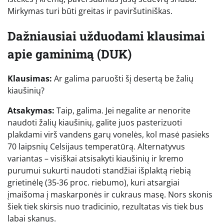
Mirkymas turi būti greitas ir paviršutiniškas.
Dažniausiai užduodami klausimai
apie gaminimą (DUK)
Klausimas:
Ar galima paruošti šį desertą be žalių
kiaušinių?
Atsakymas:
Taip, galima. Jei negalite ar nenorite
naudoti žalių kiaušinių, galite juos pasterizuoti
plakdami virš vandens garų vonelės, kol masė pasieks
70 laipsnių Celsijaus temperatūrą. Alternatyvus
variantas – visiškai atsisakyti kiaušinių ir kremo
purumui sukurti naudoti standžiai išplaktą riebią
grietinėlę (35-36 proc. riebumo), kuri atsargiai
įmaišoma į maskarponės ir cukraus masę. Nors skonis
šiek tiek skirsis nuo tradicinio, rezultatas vis tiek bus
labai skanus.