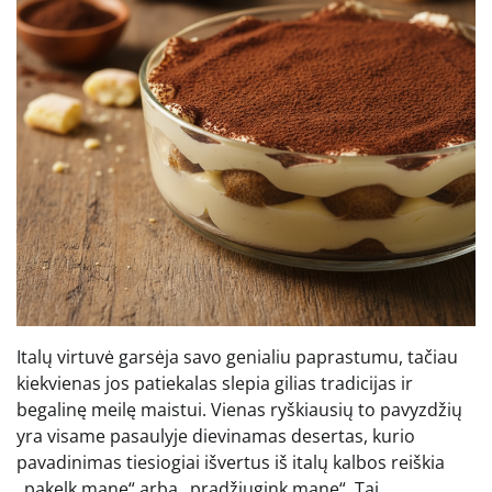
Italų virtuvė garsėja savo genialiu paprastumu, tačiau
kiekvienas jos patiekalas slepia gilias tradicijas ir
begalinę meilę maistui. Vienas ryškiausių to pavyzdžių
yra visame pasaulyje dievinamas desertas, kurio
pavadinimas tiesiogiai išvertus iš italų kalbos reiškia
„pakelk mane“ arba „pradžiugink mane“. Tai