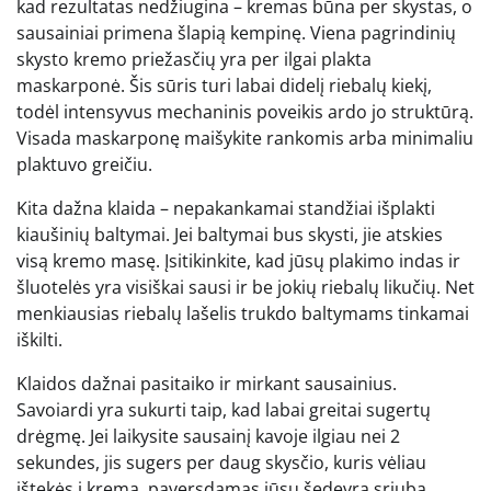
kad rezultatas nedžiugina – kremas būna per skystas, o
sausainiai primena šlapią kempinę. Viena pagrindinių
skysto kremo priežasčių yra per ilgai plakta
maskarponė. Šis sūris turi labai didelį riebalų kiekį,
todėl intensyvus mechaninis poveikis ardo jo struktūrą.
Visada maskarponę maišykite rankomis arba minimaliu
plaktuvo greičiu.
Kita dažna klaida – nepakankamai standžiai išplakti
kiaušinių baltymai. Jei baltymai bus skysti, jie atskies
visą kremo masę. Įsitikinkite, kad jūsų plakimo indas ir
šluotelės yra visiškai sausi ir be jokių riebalų likučių. Net
menkiausias riebalų lašelis trukdo baltymams tinkamai
iškilti.
Klaidos dažnai pasitaiko ir mirkant sausainius.
Savoiardi yra sukurti taip, kad labai greitai sugertų
drėgmę. Jei laikysite sausainį kavoje ilgiau nei 2
sekundes, jis sugers per daug skysčio, kuris vėliau
ištekės į kremą, paversdamas jūsų šedevrą sriuba.