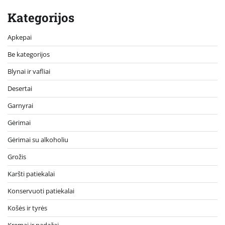
Kategorijos
Apkepai
Be kategorijos
Blynai ir vafliai
Desertai
Garnyrai
Gėrimai
Gėrimai su alkoholiu
Grožis
Karšti patiekalai
Konservuoti patiekalai
Košės ir tyrės