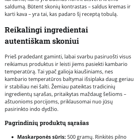
saldumą. Būtent skonių kontrastas – saldus kremas ir
karti kava – yra tai, kas padaro šį receptą tobulą.
Reikalingi ingredientai
autentiškam skoniui
Prieš pradedant gaminti, labai svarbu pasiruošti visus
reikiamus produktus ir leisti jiems pasiekti kambario
temperatūrą. Tai ypač galioja kiaušiniams, nes
kambario temperatūros baltymai išsiplaka daug geriau
ir stabiliau nei šalti. Žemiau pateiktas tradicinių
ingredientų sąrašas, pritaikytas maždaug šešioms –
aštuonioms porcijoms, priklausomai nuo jūsų
pasirinkto indo dydžio.
Pagrindinių produktų sąrašas
Maskarponės sūris:
500 gramų. Rinkitės pilno