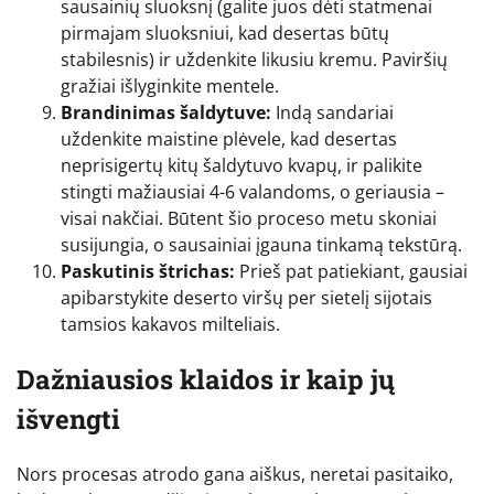
sausainių sluoksnį (galite juos dėti statmenai
pirmajam sluoksniui, kad desertas būtų
stabilesnis) ir uždenkite likusiu kremu. Paviršių
gražiai išlyginkite mentele.
Brandinimas šaldytuve:
Indą sandariai
uždenkite maistine plėvele, kad desertas
neprisigertų kitų šaldytuvo kvapų, ir palikite
stingti mažiausiai 4-6 valandoms, o geriausia –
visai nakčiai. Būtent šio proceso metu skoniai
susijungia, o sausainiai įgauna tinkamą tekstūrą.
Paskutinis štrichas:
Prieš pat patiekiant, gausiai
apibarstykite deserto viršų per sietelį sijotais
tamsios kakavos milteliais.
Dažniausios klaidos ir kaip jų
išvengti
Nors procesas atrodo gana aiškus, neretai pasitaiko,