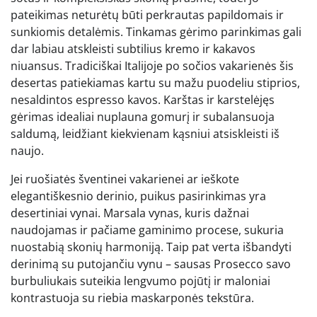
pateikimas neturėtų būti perkrautas papildomais ir
sunkiomis detalėmis. Tinkamas gėrimo parinkimas gali
dar labiau atskleisti subtilius kremo ir kakavos
niuansus. Tradiciškai Italijoje po sočios vakarienės šis
desertas patiekiamas kartu su mažu puodeliu stiprios,
nesaldintos espresso kavos. Karštas ir karstelėjęs
gėrimas idealiai nuplauna gomurį ir subalansuoja
saldumą, leidžiant kiekvienam kąsniui atsiskleisti iš
naujo.
Jei ruošiatės šventinei vakarienei ar ieškote
elegantiškesnio derinio, puikus pasirinkimas yra
desertiniai vynai. Marsala vynas, kuris dažnai
naudojamas ir pačiame gaminimo procese, sukuria
nuostabią skonių harmoniją. Taip pat verta išbandyti
derinimą su putojančiu vynu – sausas Prosecco savo
burbuliukais suteikia lengvumo pojūtį ir maloniai
kontrastuoja su riebia maskarponės tekstūra.