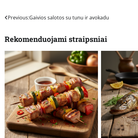
Navigacija
Previous:
Gaivios salotos su tunu ir avokadu
tarp
Rekomenduojami straipsniai
įrašų