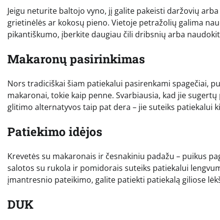
Jeigu neturite baltojo vyno, jį galite pakeisti daržovių ar
grietinėlės ar kokosų pieno. Vietoje petražolių galima naud
pikantiškumo, įberkite daugiau čili dribsnių arba naudokite 
Makaronų pasirinkimas
Nors tradiciškai šiam patiekalui pasirenkami spagečiai, puik
makaronai, tokie kaip penne. Svarbiausia, kad jie sugertų
glitimo alternatyvos taip pat dera – jie suteiks patiekalui 
Patiekimo idėjos
Krevetės su makaronais ir česnakiniu padažu – puikus pagri
salotos su rukola ir pomidorais suteiks patiekalui lengvum
įmantresnio pateikimo, galite patiekti patiekalą giliose lėk
DUK