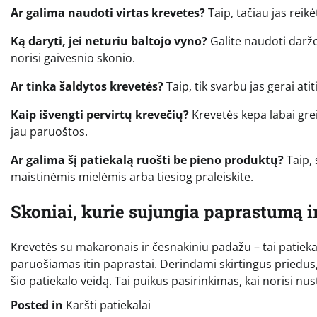
Ar galima naudoti virtas krevetes?
Taip, tačiau jas reikė
Ką daryti, jei neturiu baltojo vyno?
Galite naudoti daržovi
norisi gaivesnio skonio.
Ar tinka šaldytos krevetės?
Taip, tik svarbu jas gerai at
Kaip išvengti pervirtų krevečių?
Krevetės kepa labai greit
jau paruoštos.
Ar galima šį patiekalą ruošti be pieno produktų?
Taip, 
maistinėmis mielėmis arba tiesiog praleiskite.
Skoniai, kurie sujungia paprastumą i
Krevetės su makaronais ir česnakiniu padažu – tai patieka
paruošiamas itin paprastai. Derindami skirtingus priedus,
šio patiekalo veidą. Tai puikus pasirinkimas, kai norisi n
Posted in
Karšti patiekalai