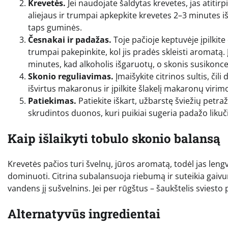
Krevetės.
Jei naudojate šaldytas krevetes, jas atitirp
aliejaus ir trumpai apkepkite krevetes 2–3 minutes iš
taps guminės.
Česnakai ir padažas.
Toje pačioje keptuvėje įpilkite
trumpai pakepinkite, kol jis pradės skleisti aromatą. Įd
minutes, kad alkoholis išgaruotų, o skonis susikonc
Skonio reguliavimas.
Įmaišykite citrinos sultis, čili
išvirtus makaronus ir įpilkite šlakelį makaronų vir
Patiekimas.
Patiekite iškart, užbarstę šviežių petraž
skrudintos duonos, kuri puikiai sugeria padažo likuč
Kaip išlaikyti tobulo skonio balansą
Krevetės pačios turi švelnų, jūros aromatą, todėl jas leng
dominuoti. Citrina subalansuoja riebumą ir suteikia gaivu
vandens jį sušvelnins. Jei per rūgštus – šaukštelis sviesto
Alternatyvūs ingredientai