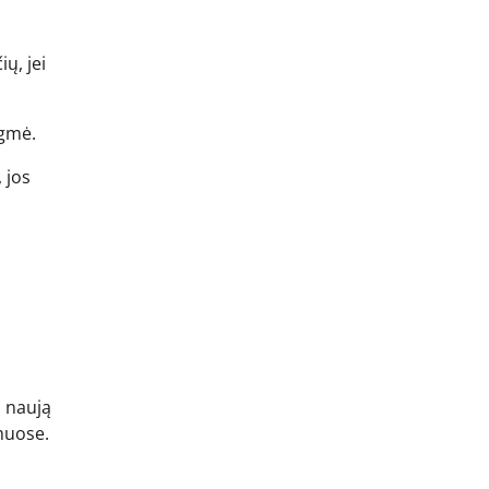
ių, jei
ėgmė.
 jos
i naują
amuose.