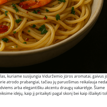
las, kuriame susijungia Viduržemio jūros aromatai, gaivus j
kurie atrodo prabangiai, tačiau jų paruošimas reikalauja ned
ene dviems arba elegantišku akcentu draugų vakarėlyje. Šiame
ksime idėjų, kaip jį pritaikyti pagal skonį bei kaip išlaikyti t