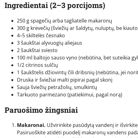
Ingredientai (2–3 porcijoms)
250 g spagečių arba tagliatelle makaronų
300 g krevečių (šviežių ar šaldytų, nuluptų, be kiauto
4–5 skiltelės česnako
3 šaukštai alyvuogių aliejaus
2 šaukštai sviesto
100 ml baltojo sauso vyno (nebūtina, bet suteikia gyl
1/2 citrinos sulčių
1 šaukštelis džiovintų čili dribsnių (nebūtina, jei nor
Druska ir šviežiai malti pipirai pagal skonį
Sauja šviežių petražolių, smulkintų
Tarkuoto parmezano (patiekimui, pagal norą)
Paruošimo žingsniai
Makaronai.
Užvirinkite pasūdytą vandenį ir išvirki
Pasiruoškite atidėti puodelį makaronų vandens padaž