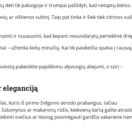
tų dėti tik pabaigoje ir trumpai pašildyti, kad netaptų kietos.
ų ar vištienos sultinį. Taip pat tinka ir šiek tiek citrinos sulč
itirpinti ir nusausinti, kad kepant nesusidarytų perteklinė dr
ai – užtenka kelių minučių. Kai tik pasikeičia spalva į rausvą,
sviestą pakeiskite papildomu alyvuogių aliejumi, o sūrį –
r eleganciją
las, kuris iš pirmo žvilgsnio atrodo prabangus, tačiau
 žalumynus ar makaronų rūšis, kiekvieną kartą galite atrast
ustebinti svečius ar tiesiog pasimėgauti gardžia vakariene n