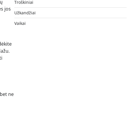
ių
Troškiniai
es jos
Užkandžiai
Vaikai
dėkite
dažu.
ti
 bet ne
o