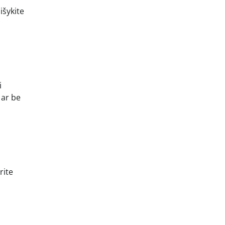
išykite
i
 ar be
s
rite