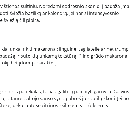
ba vištienos sultiniu. Norėdami sodresnio skonio, į padažą įma
oti šviežią baziliką ar kalendrą. Jei norisi intensyvesnio
šviežią čili pipirą.
iai tinka ir kiti makaronai: linguine, tagliatelle ar net trump
 padažą ir suteiktų tinkamą tekstūrą. Pilno grūdo makaronai
kitokį, bet įdomų charakterį.
ndinis patiekalas, tačiau galite jį papildyti garnyru. Gaivio
o, o taurė baltojo sauso vyno pabrėš jo subtilų skonį. Jei no
štėse, dekoruotose citrinos skiltelėmis ir žolelėmis.