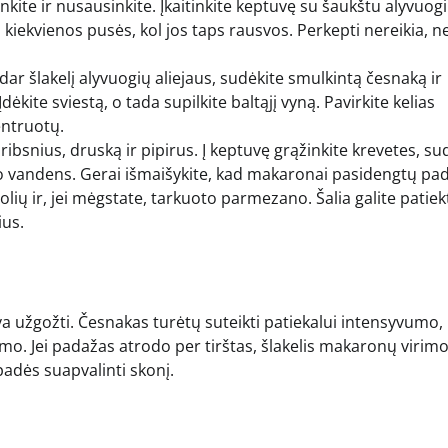
inkite ir nusausinkite. Įkaitinkite keptuvę su šaukštu alyvuog
 kiekvienos pusės, kol jos taps rausvos. Perkepti nereikia, n
 dar šlakelį alyvuogių aliejaus, sudėkite smulkintą česnaką ir
ėkite sviestą, o tada supilkite baltąjį vyną. Pavirkite kelias
entruotų.
 dribsnius, druską ir pipirus. Į keptuvę grąžinkite krevetes, su
imo vandens. Gerai išmaišykite, kad makaronai pasidengtų pa
olių ir, jei mėgstate, tarkuoto parmezano. Šalia galite patiek
ius.
va užgožti. Česnakas turėtų suteikti patiekalui intensyvumo,
mo. Jei padažas atrodo per tirštas, šlakelis makaronų virim
 padės suapvalinti skonį.