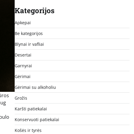
Kategorijos
Apkepai
Be kategorijos
Blynai ir vafliai
Desertai
Garnyrai
Gėrimai
Gėrimai su alkoholiu
ūros
Grožis
aug
Karšti patiekalai
obulo
Konservuoti patiekalai
Košės ir tyrės