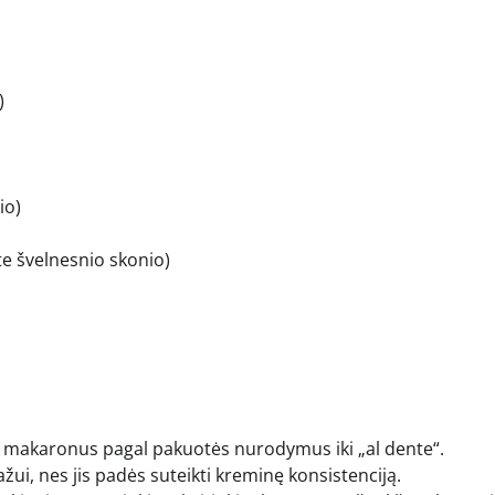
)
io)
ite švelnesnio skonio)
te makaronus pagal pakuotės nurodymus iki „al dente“.
ui, nes jis padės suteikti kreminę konsistenciją.