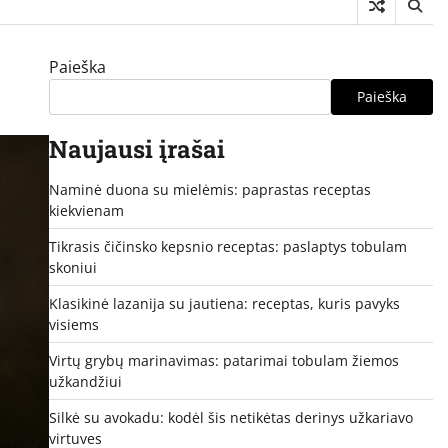
Paieška
Paieška
Naujausi įrašai
Naminė duona su mielėmis: paprastas receptas
kiekvienam
Tikrasis čičinsko kepsnio receptas: paslaptys tobulam
skoniui
Klasikinė lazanija su jautiena: receptas, kuris pavyks
visiems
Virtų grybų marinavimas: patarimai tobulam žiemos
užkandžiui
Silkė su avokadu: kodėl šis netikėtas derinys užkariavo
virtuves