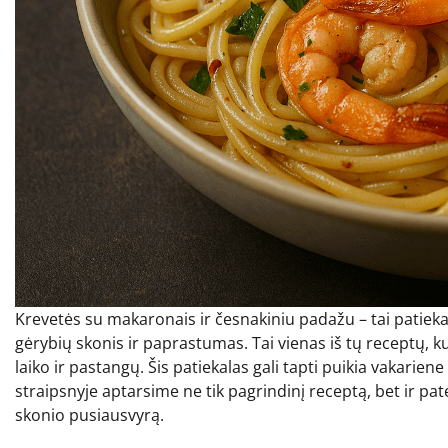
Krevetės su makaronais ir česnakiniu padažu – tai patieka
gėrybių skonis ir paprastumas. Tai vienas iš tų receptų, 
laiko ir pastangų. Šis patiekalas gali tapti puikia vakari
straipsnyje aptarsime ne tik pagrindinį receptą, bet ir patei
skonio pusiausvyrą.