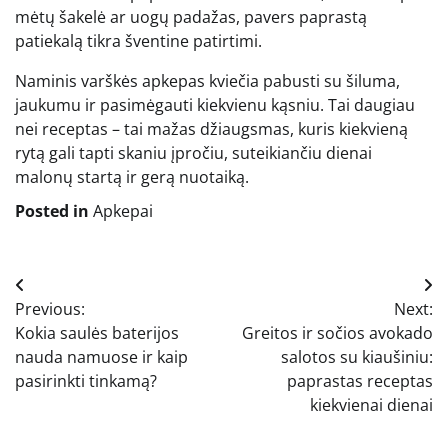
mėtų šakelė ar uogų padažas, pavers paprastą
patiekalą tikra šventine patirtimi.
Naminis varškės apkepas kviečia pabusti su šiluma,
jaukumu ir pasimėgauti kiekvienu kąsniu. Tai daugiau
nei receptas – tai mažas džiaugsmas, kuris kiekvieną
rytą gali tapti skaniu įpročiu, suteikiančiu dienai
malonų startą ir gerą nuotaiką.
Posted in
Apkepai
Navigacija
Previous:
Next:
tarp
Kokia saulės baterijos
Greitos ir sočios avokado
įrašų
nauda namuose ir kaip
salotos su kiaušiniu:
pasirinkti tinkamą?
paprastas receptas
kiekvienai dienai