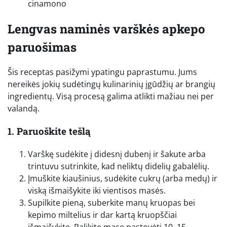
cinamono
Lengvas naminės varškės apkepo
paruošimas
Šis receptas pasižymi ypatingu paprastumu. Jums
nereikės jokių sudėtingų kulinarinių įgūdžių ar brangių
ingredientų. Visą procesą galima atlikti mažiau nei per
valandą.
1. Paruoškite tešlą
Varškę sudėkite į didesnį dubenį ir šakute arba
trintuvu sutrinkite, kad neliktų didelių gabalėlių.
Įmuškite kiaušinius, sudėkite cukrų (arba medų) ir
viską išmaišykite iki vientisos masės.
Supilkite pieną, suberkite manų kruopas bei
kepimo miltelius ir dar kartą kruopščiai
išmaišykite. Palikite masę pastovėti 10–15