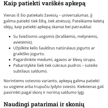
Kaip patiekti varškės apkepą
Vienas iš šio patiekalo žavesių – universalumas. Jį
galima patiekti tiek šiltą, tiek atvėsusį. Pateikiame keletą
idėjų, kaip patiekti apkepą skaniai bei patraukliai:
Su šviežiomis uogomis (braškėmis, mėlynėmis,
avietėmis).
Užpilkite kelis šaukštus natūralaus jogurto ar
graikiško jogurto.
Pagardinkite medumi, agavos ar klevų sirupu.
Pabarstykite šiek tiek cukraus pudros – suteiks
subtilaus saldumo.
Norintiems sotesnio varianto, apkepą galima patiekti
su uogiene arba trupučiu lydyto sviesto. Kiekvienas gali
pasirinkti pagal skonį ir norimą saldumo lygį.
Naudingi patarimai ir skonių