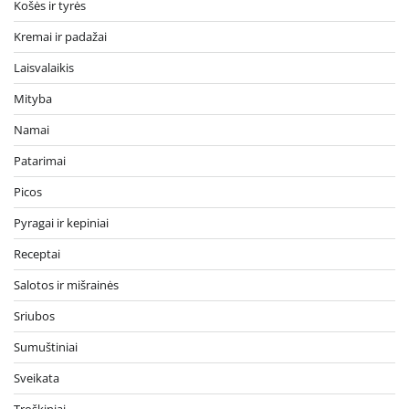
Košės ir tyrės
Kremai ir padažai
Laisvalaikis
Mityba
Namai
Patarimai
Picos
Pyragai ir kepiniai
Receptai
Salotos ir mišrainės
Sriubos
Sumuštiniai
Sveikata
Troškiniai