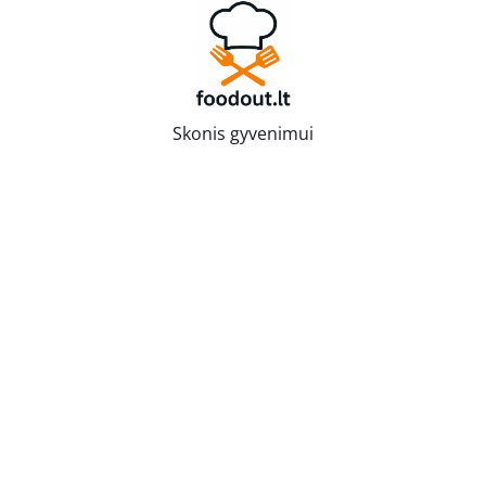
Skip
to
content
Skonis gyvenimui