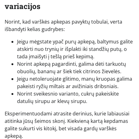
variacijos
Norint, kad varškės apkepas pavyktų tobulai, verta
išbandyti kelias gudrybes:
Jeigu mėgstate ypač purų apkepą, baltymus galite
atskirti nuo trynių ir išplakti iki standžių putų, o
tada įmaišyti į tešlą prieš kepimą.
Norint apkepą pagardinti, galima dėti tarkuotų
obuolių, bananų ar šiek tiek citrinos žievelės.
Jeigu netoleruojate glitimo, manų kruopas galima
pakeisti ryžių miltais ar avižiniais dribsniais.
Norint sveikesnio varianto, cukrų pakeiskite
datulių sirupu ar klevų sirupu.
Eksperimentuodami atrasite derinius, kurie labiausiai
atitinka jūsų šeimos skonį. Kiekvieną kartą kepdamas
galite sukurti vis kitokį, bet visada gardų varškės
apkepą.