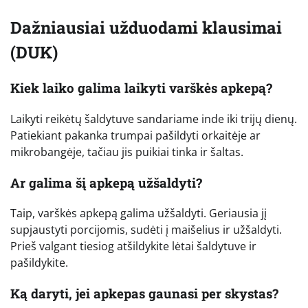
Dažniausiai užduodami klausimai
(DUK)
Kiek laiko galima laikyti varškės apkepą?
Laikyti reikėtų šaldytuve sandariame inde iki trijų dienų.
Patiekiant pakanka trumpai pašildyti orkaitėje ar
mikrobangėje, tačiau jis puikiai tinka ir šaltas.
Ar galima šį apkepą užšaldyti?
Taip, varškės apkepą galima užšaldyti. Geriausia jį
supjaustyti porcijomis, sudėti į maišelius ir užšaldyti.
Prieš valgant tiesiog atšildykite lėtai šaldytuve ir
pašildykite.
Ką daryti, jei apkepas gaunasi per skystas?