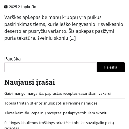
2025 2 Lapkričio
Varškės apkepas be manų kruopų yra puikus
pasirinkimas tiems, kurie ieško lengvesnio ir sveikesnio
deserto ar pusryčių varianto. Šis apkepas pasižymi
puria tekstūra, švelniu skoniu […]
Paieška
Paieška
Naujausi įrašai
Gaivi mango margarita: paprastas receptas vasariškam vakarui
Tobula trinta vištienos sriuba: soti ir kreminė namuose
Tikras kaimiškų cepelinų receptas: paslaptys tobulam skoniui
Sultingas kiaulienos troškinys orkaitėje: tobulas savaitgalio pietų
receptas