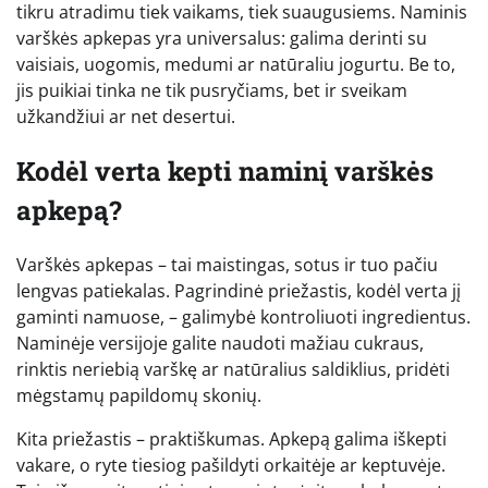
tikru atradimu tiek vaikams, tiek suaugusiems. Naminis
varškės apkepas yra universalus: galima derinti su
vaisiais, uogomis, medumi ar natūraliu jogurtu. Be to,
jis puikiai tinka ne tik pusryčiams, bet ir sveikam
užkandžiui ar net desertui.
Kodėl verta kepti naminį varškės
apkepą?
Varškės apkepas – tai maistingas, sotus ir tuo pačiu
lengvas patiekalas. Pagrindinė priežastis, kodėl verta jį
gaminti namuose, – galimybė kontroliuoti ingredientus.
Naminėje versijoje galite naudoti mažiau cukraus,
rinktis neriebią varškę ar natūralius saldiklius, pridėti
mėgstamų papildomų skonių.
Kita priežastis – praktiškumas. Apkepą galima iškepti
vakare, o ryte tiesiog pašildyti orkaitėje ar keptuvėje.