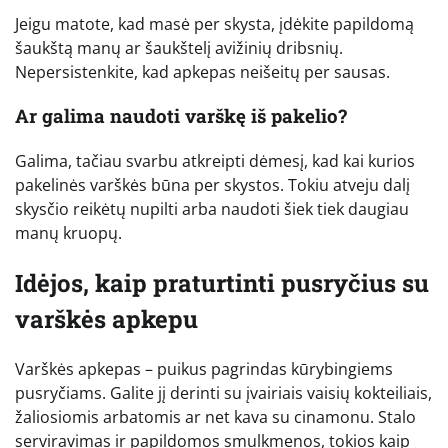
Jeigu matote, kad masė per skysta, įdėkite papildomą
šaukštą manų ar šaukštelį avižinių dribsnių.
Nepersistenkite, kad apkepas neišeitų per sausas.
Ar galima naudoti varškę iš pakelio?
Galima, tačiau svarbu atkreipti dėmesį, kad kai kurios
pakelinės varškės būna per skystos. Tokiu atveju dalį
skysčio reikėtų nupilti arba naudoti šiek tiek daugiau
manų kruopų.
Idėjos, kaip praturtinti pusryčius su
varškės apkepu
Varškės apkepas – puikus pagrindas kūrybingiems
pusryčiams. Galite jį derinti su įvairiais vaisių kokteiliais,
žaliosiomis arbatomis ar net kava su cinamonu. Stalo
serviravimas ir papildomos smulkmenos, tokios kaip