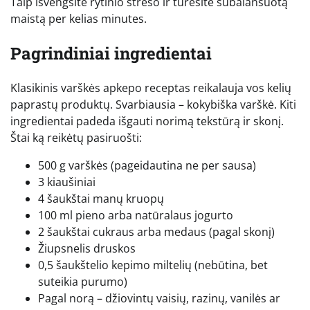
Taip išvengsite rytinio streso ir turėsite subalansuotą
maistą per kelias minutes.
Pagrindiniai ingredientai
Klasikinis varškės apkepo receptas reikalauja vos kelių
paprastų produktų. Svarbiausia – kokybiška varškė. Kiti
ingredientai padeda išgauti norimą tekstūrą ir skonį.
Štai ką reikėtų pasiruošti:
500 g varškės (pageidautina ne per sausa)
3 kiaušiniai
4 šaukštai manų kruopų
100 ml pieno arba natūralaus jogurto
2 šaukštai cukraus arba medaus (pagal skonį)
Žiupsnelis druskos
0,5 šaukštelio kepimo miltelių (nebūtina, bet
suteikia purumo)
Pagal norą – džiovintų vaisių, razinų, vanilės ar