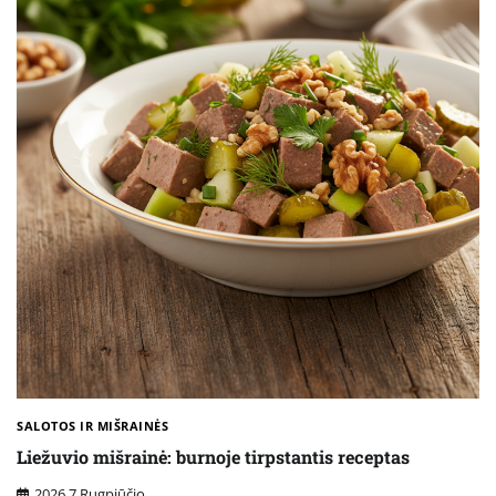
SALOTOS IR MIŠRAINĖS
Liežuvio mišrainė: burnoje tirpstantis receptas
2026 7 Rugpjūčio