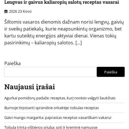
Lengvas ir gaivus kaliaropių salotų receptas vasarai
2026 23 Kovo
Šiltomis vasaros dienomis dažnam norisi lengvų, gaivių
ir sveikų patiekalų, kurie neapsunkintų organizmo, bet
kartu suteiktų energijos aktyviai dienai. Vienas tokių
pasirinkimų – kaliaropių salotos. […]
Paieška
Paieška
Naujausi įrašai
Agurkai pomidorų padaže: receptas, kurį norėsis valgyti šaukštais
Burnoje tirpstanti sprandinė orkaitėje: tobulas receptas
Gaivi mango margarita: paprastas receptas vasariškam vakarui
Tobula trinta vištienos sriuba: soti ir kreminė namuose