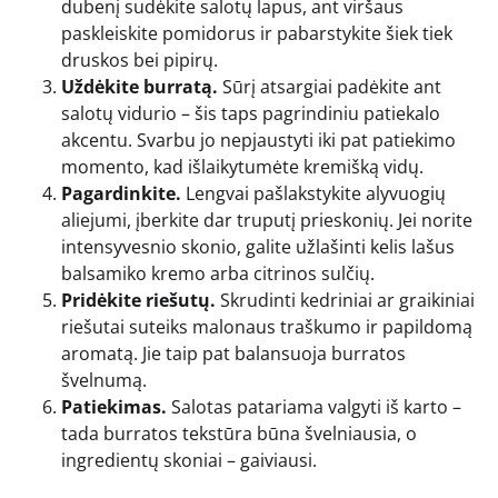
dubenį sudėkite salotų lapus, ant viršaus
paskleiskite pomidorus ir pabarstykite šiek tiek
druskos bei pipirų.
Uždėkite burratą.
Sūrį atsargiai padėkite ant
salotų vidurio – šis taps pagrindiniu patiekalo
akcentu. Svarbu jo nepjaustyti iki pat patiekimo
momento, kad išlaikytumėte kremišką vidų.
Pagardinkite.
Lengvai pašlakstykite alyvuogių
aliejumi, įberkite dar truputį prieskonių. Jei norite
intensyvesnio skonio, galite užlašinti kelis lašus
balsamiko kremo arba citrinos sulčių.
Pridėkite riešutų.
Skrudinti kedriniai ar graikiniai
riešutai suteiks malonaus traškumo ir papildomą
aromatą. Jie taip pat balansuoja burratos
švelnumą.
Patiekimas.
Salotas patariama valgyti iš karto –
tada burratos tekstūra būna švelniausia, o
ingredientų skoniai – gaiviausi.