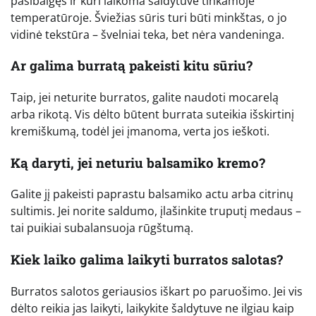
pasibaigęs ir kuri laikoma šaldytuve tinkamoje
temperatūroje. Šviežias sūris turi būti minkštas, o jo
vidinė tekstūra – švelniai teka, bet nėra vandeninga.
Ar galima burratą pakeisti kitu sūriu?
Taip, jei neturite burratos, galite naudoti mocarelą
arba rikotą. Vis dėlto būtent burrata suteikia išskirtinį
kremiškumą, todėl jei įmanoma, verta jos ieškoti.
Ką daryti, jei neturiu balsamiko kremo?
Galite jį pakeisti paprastu balsamiko actu arba citrinų
sultimis. Jei norite saldumo, įlašinkite truputį medaus –
tai puikiai subalansuoja rūgštumą.
Kiek laiko galima laikyti burratos salotas?
Burratos salotos geriausios iškart po paruošimo. Jei vis
dėlto reikia jas laikyti, laikykite šaldytuve ne ilgiau kaip