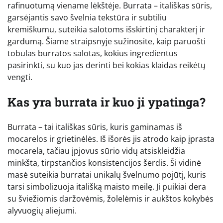
rafinuotumą viename lėkštėje. Burrata – itališkas sūris,
garsėjantis savo švelnia tekstūra ir subtiliu
kremiškumu, suteikia salotoms išskirtinį charakterį ir
gardumą. Šiame straipsnyje sužinosite, kaip paruošti
tobulas burratos salotas, kokius ingredientus
pasirinkti, su kuo jas derinti bei kokias klaidas reikėtų
vengti.
Kas yra burrata ir kuo ji ypatinga?
Burrata – tai itališkas sūris, kuris gaminamas iš
mocarelos ir grietinėlės. Iš išorės jis atrodo kaip įprasta
mocarela, tačiau įpjovus sūrio vidų atsiskleidžia
minkšta, tirpstančios konsistencijos šerdis. Ši vidinė
masė suteikia burratai unikalų švelnumo pojūtį, kuris
tarsi simbolizuoja itališką maisto meilę. Ji puikiai dera
su šviežiomis daržovėmis, žolelėmis ir aukštos kokybės
alyvuogių aliejumi.