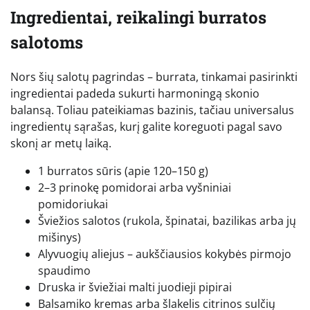
Ingredientai, reikalingi burratos
salotoms
Nors šių salotų pagrindas – burrata, tinkamai pasirinkti
ingredientai padeda sukurti harmoningą skonio
balansą. Toliau pateikiamas bazinis, tačiau universalus
ingredientų sąrašas, kurį galite koreguoti pagal savo
skonį ar metų laiką.
1 burratos sūris (apie 120–150 g)
2–3 prinokę pomidorai arba vyšniniai
pomidoriukai
Šviežios salotos (rukola, špinatai, bazilikas arba jų
mišinys)
Alyvuogių aliejus – aukščiausios kokybės pirmojo
spaudimo
Druska ir šviežiai malti juodieji pipirai
Balsamiko kremas arba šlakelis citrinos sulčių