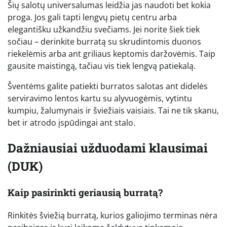
Šių salotų universalumas leidžia jas naudoti bet kokia
proga. Jos gali tapti lengvų pietų centru arba
elegantišku užkandžiu svečiams. Jei norite šiek tiek
sočiau – derinkite burratą su skrudintomis duonos
riekelėmis arba ant griliaus keptomis daržovėmis. Taip
gausite maistingą, tačiau vis tiek lengvą patiekalą.
Šventėms galite patiekti burratos salotas ant didelės
serviravimo lentos kartu su alyvuogėmis, vytintu
kumpiu, žalumynais ir šviežiais vaisiais. Tai ne tik skanu,
bet ir atrodo įspūdingai ant stalo.
Dažniausiai užduodami klausimai
(DUK)
Kaip pasirinkti geriausią burratą?
Rinkitės šviežią burratą, kurios galiojimo terminas nėra