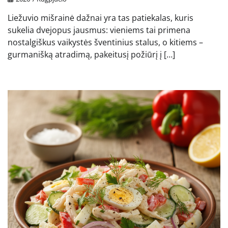
Liežuvio mišrainė dažnai yra tas patiekalas, kuris
sukelia dvejopus jausmus: vieniems tai primena
nostalgiškus vaikystės šventinius stalus, o kitiems –
gurmanišką atradimą, pakeitusį požiūrį į […]