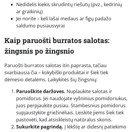
Nedidelis kiekis skrudintų riešutų (pvz., kedrinių
ar graikinių)
Jei norite – keli lašai medaus ar figų padažo
saldumo pusiausvyrai
Kaip paruošti burratos salotas:
žingsnis po žingsnio
Paruošti burratos salotas itin paprasta, tačiau
svarbiausia čia – kokybiški produktai ir šiek tiek
dėmesio detalėms. Laikykitės šių žingsnių:
Paruoškite daržoves.
Nuplaukite salotas ir
pomidorus. Jei naudojate vyšninius pomidoriukus,
juos perpjaukite pusiau. Stambesnius pomidorus
supjaustykite griežinėliais. Leiskite jiems šiek tiek
pastovėti, kad atsiskleistų natūralus skonis.
Sukurkite pagrindą.
Į lėkštę ar didesnį patiekimo