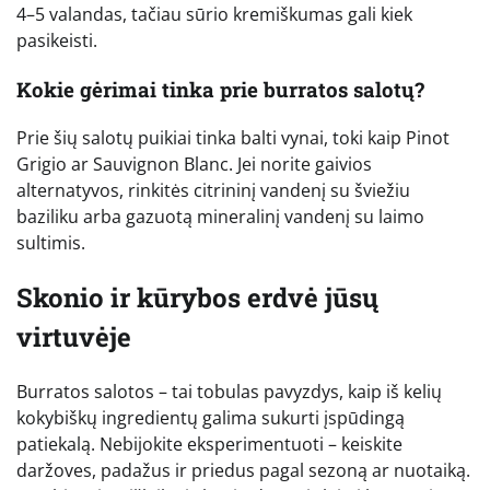
4–5 valandas, tačiau sūrio kremiškumas gali kiek
pasikeisti.
Kokie gėrimai tinka prie burratos salotų?
Prie šių salotų puikiai tinka balti vynai, toki kaip Pinot
Grigio ar Sauvignon Blanc. Jei norite gaivios
alternatyvos, rinkitės citrininį vandenį su šviežiu
baziliku arba gazuotą mineralinį vandenį su laimo
sultimis.
Skonio ir kūrybos erdvė jūsų
virtuvėje
Burratos salotos – tai tobulas pavyzdys, kaip iš kelių
kokybiškų ingredientų galima sukurti įspūdingą
patiekalą. Nebijokite eksperimentuoti – keiskite
daržoves, padažus ir priedus pagal sezoną ar nuotaiką.