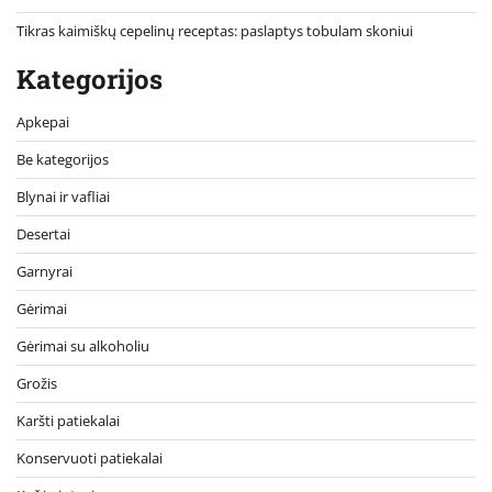
Tikras kaimiškų cepelinų receptas: paslaptys tobulam skoniui
Kategorijos
Apkepai
Be kategorijos
Blynai ir vafliai
Desertai
Garnyrai
Gėrimai
Gėrimai su alkoholiu
Grožis
Karšti patiekalai
Konservuoti patiekalai