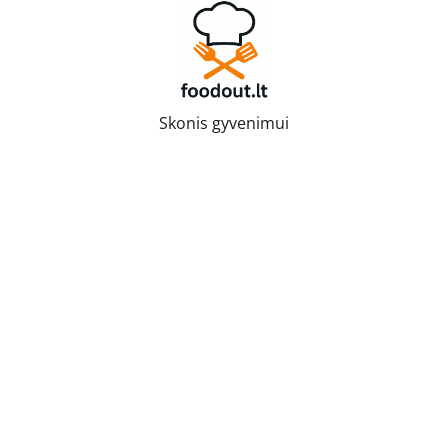
Skip
to
content
Skonis gyvenimui