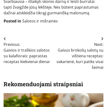
Svarbiausia – išlaikyti skonio darną ir leisti burratai
tapti žvaigžde jūsų lėkštėje. Nes būtent paprastumas
dažnai atskleidžia tikrąjį gurmanišką malonumą.
Posted in
Salotos ir mišrainės
Navigacija
Previous:
Next:
tarp
Gaivios ir traškios salotos
Gaivus brokolių salotų su
įrašų
su kalafiorais: paprastas
vištiena receptas:
receptas kiekvienai dienai
vakarienė, kuri patiks visai
šeimai
Rekomenduojami straipsniai