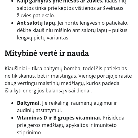
Kaip garnyras prie mėsos ar žuvies.
Kiaušinių
salotos tinka prie keptos vištienos ar švelnaus
žuvies patiekalo.
Ant salotų lapų.
Jei norite lengvesnio patiekalo,
dėkite kiaušinių mišinio ant salotų lapų – puikus
lengvų pietų variantas.
Mitybinė vertė ir nauda
Kiaušiniai – tikra baltymų bomba, todėl šis patiekalas
ne tik skanus, bet ir maistingas. Vienoje porcijoje rasite
daug vertingų maistinių medžiagų, kurios padeda
išlaikyti energijos balansą visai dienai.
Baltymai.
Jie reikalingi raumenų augimui ir
audinių atstatymui.
Vitaminas D ir B grupės vitaminai.
Prisideda
prie geros medžiagų apykaitos ir imuniteto
stiprinimo.