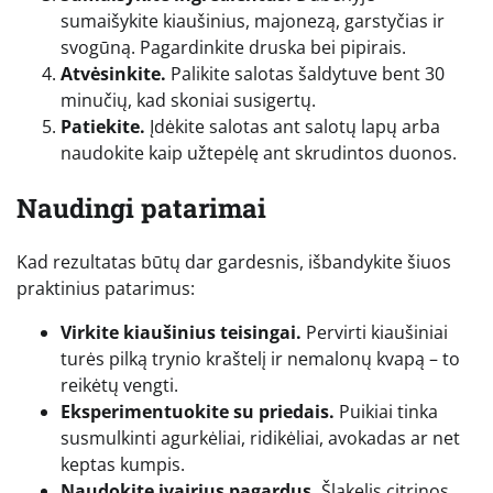
sumaišykite kiaušinius, majonezą, garstyčias ir
svogūną. Pagardinkite druska bei pipirais.
Atvėsinkite.
Palikite salotas šaldytuve bent 30
minučių, kad skoniai susigertų.
Patiekite.
Įdėkite salotas ant salotų lapų arba
naudokite kaip užtepėlę ant skrudintos duonos.
Naudingi patarimai
Kad rezultatas būtų dar gardesnis, išbandykite šiuos
praktinius patarimus:
Virkite kiaušinius teisingai.
Pervirti kiaušiniai
turės pilką trynio kraštelį ir nemalonų kvapą – to
reikėtų vengti.
Eksperimentuokite su priedais.
Puikiai tinka
susmulkinti agurkėliai, ridikėliai, avokadas ar net
keptas kumpis.
Naudokite įvairius pagardus.
Šlakelis citrinos