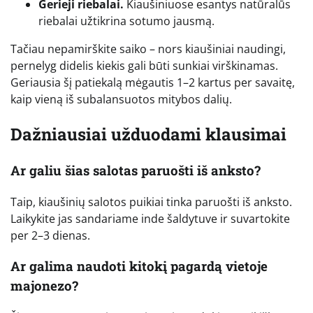
Gerieji riebalai.
Kiaušiniuose esantys natūralūs
riebalai užtikrina sotumo jausmą.
Tačiau nepamirškite saiko – nors kiaušiniai naudingi,
pernelyg didelis kiekis gali būti sunkiai virškinamas.
Geriausia šį patiekalą mėgautis 1–2 kartus per savaitę,
kaip vieną iš subalansuotos mitybos dalių.
Dažniausiai užduodami klausimai
Ar galiu šias salotas paruošti iš anksto?
Taip, kiaušinių salotos puikiai tinka paruošti iš anksto.
Laikykite jas sandariame inde šaldytuve ir suvartokite
per 2–3 dienas.
Ar galima naudoti kitokį pagardą vietoje
majonezo?