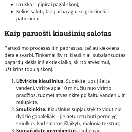
Druska ir pipirai pagal skonį;
Kelios salotų lapų arba agurko griežinėliai
patiekimui.
Kaip paruošti kiaušinių salotas
Paruošimo procesas itin paprastas, tačiau kiekviena
detalė svarbi. Tinkamai išvirti kiaušiniai, subalansuotas
pagardų kiekis ir šiek tiek laiko, skirto atvėsimui,
užtikrins tobulą skonį.
Užvirkite kiaušinius.
Sudėkite juos į šaltą
vandenį, virkite apie 10 minučių nuo virimo
pradžios, tuomet atvėsinkite po šaltu vandeniu ir
nulupkite.
Smulkinkite.
Kiaušinius supjaustykite vidutinio
dydžio gabalėliais – jie neturėtų būti pernelyg
smulkūs, kad salotos išlaikytų malonią tekstūrą.
Sumaišykite ingredientus.
Dubenyje