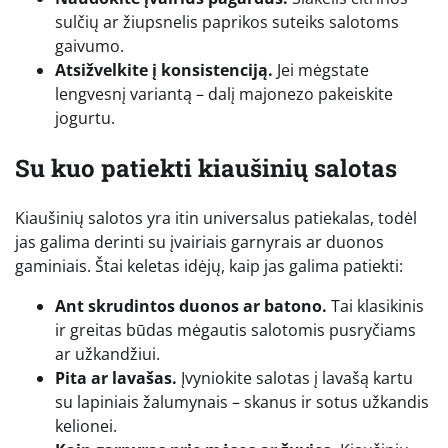
sulčių ar žiupsnelis paprikos suteiks salotoms
gaivumo.
Atsižvelkite į konsistenciją.
Jei mėgstate
lengvesnį variantą – dalį majonezo pakeiskite
jogurtu.
Su kuo patiekti kiaušinių salotas
Kiaušinių salotos yra itin universalus patiekalas, todėl
jas galima derinti su įvairiais garnyrais ar duonos
gaminiais. Štai keletas idėjų, kaip jas galima patiekti:
Ant skrudintos duonos ar batono.
Tai klasikinis
ir greitas būdas mėgautis salotomis pusryčiams
ar užkandžiui.
Pita ar lavašas.
Įvyniokite salotas į lavašą kartu
su lapiniais žalumynais – skanus ir sotus užkandis
kelionei.