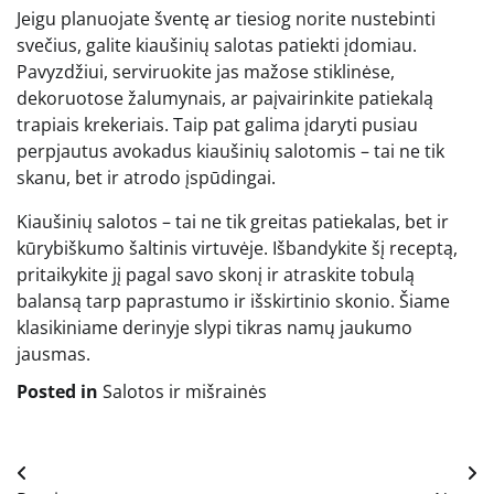
Jeigu planuojate šventę ar tiesiog norite nustebinti
svečius, galite kiaušinių salotas patiekti įdomiau.
Pavyzdžiui, serviruokite jas mažose stiklinėse,
dekoruotose žalumynais, ar paįvairinkite patiekalą
trapiais krekeriais. Taip pat galima įdaryti pusiau
perpjautus avokadus kiaušinių salotomis – tai ne tik
skanu, bet ir atrodo įspūdingai.
Kiaušinių salotos – tai ne tik greitas patiekalas, bet ir
kūrybiškumo šaltinis virtuvėje. Išbandykite šį receptą,
pritaikykite jį pagal savo skonį ir atraskite tobulą
balansą tarp paprastumo ir išskirtinio skonio. Šiame
klasikiniame derinyje slypi tikras namų jaukumo
jausmas.
Posted in
Salotos ir mišrainės
Navigacija