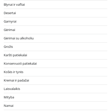
Blynai ir vafliai
Desertai
Garnyrai
Gėrimai
Gėrimai su alkoholiu
Grožis
Karšti patiekalai
Konservuoti patiekalai
Košės ir tyrės
Kremai ir padažai
Laisvalaikis
Mityba
Namai