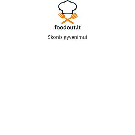
Skip
to
content
Skonis gyvenimui