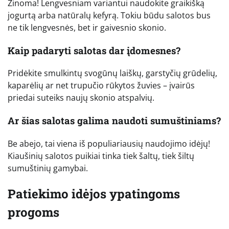
Žinoma! Lengvesniam variantui naudokite graikišką
jogurtą arba natūralų kefyrą. Tokiu būdu salotos bus
ne tik lengvesnės, bet ir gaivesnio skonio.
Kaip padaryti salotas dar įdomesnes?
Pridėkite smulkintų svogūnų laiškų, garstyčių grūdelių,
kaparėlių ar net trupučio rūkytos žuvies – įvairūs
priedai suteiks naujų skonio atspalvių.
Ar šias salotas galima naudoti sumuštiniams?
Be abejo, tai viena iš populiariausių naudojimo idėjų!
Kiaušinių salotos puikiai tinka tiek šaltų, tiek šiltų
sumuštinių gamybai.
Patiekimo idėjos ypatingoms
progoms