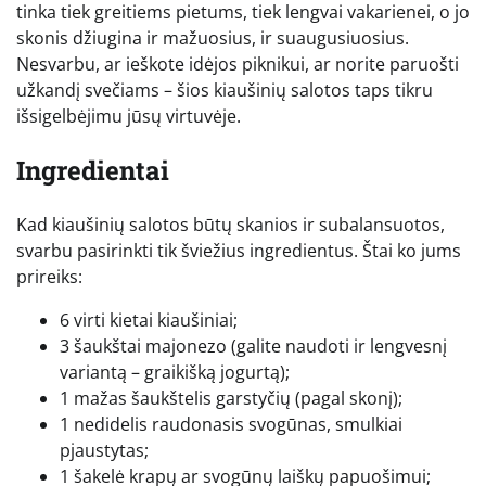
tinka tiek greitiems pietums, tiek lengvai vakarienei, o jo
skonis džiugina ir mažuosius, ir suaugusiuosius.
Nesvarbu, ar ieškote idėjos piknikui, ar norite paruošti
užkandį svečiams – šios kiaušinių salotos taps tikru
išsigelbėjimu jūsų virtuvėje.
Ingredientai
Kad kiaušinių salotos būtų skanios ir subalansuotos,
svarbu pasirinkti tik šviežius ingredientus. Štai ko jums
prireiks:
6 virti kietai kiaušiniai;
3 šaukštai majonezo (galite naudoti ir lengvesnį
variantą – graikišką jogurtą);
1 mažas šaukštelis garstyčių (pagal skonį);
1 nedidelis raudonasis svogūnas, smulkiai
pjaustytas;
1 šakelė krapų ar svogūnų laiškų papuošimui;