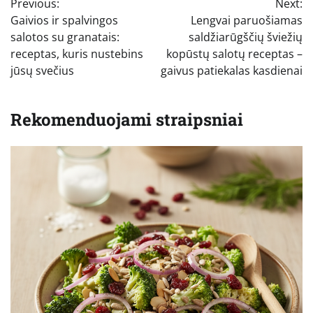
Previous:
Next:
tarp
Gaivios ir spalvingos
Lengvai paruošiamas
įrašų
salotos su granatais:
saldžiarūgščių šviežių
receptas, kuris nustebins
kopūstų salotų receptas –
jūsų svečius
gaivus patiekalas kasdienai
Rekomenduojami straipsniai