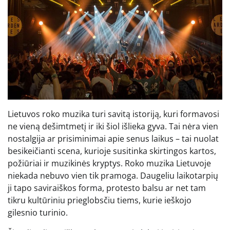
Lietuvos roko muzika turi savitą istoriją, kuri formavosi
ne vieną dešimtmetį ir iki šiol išlieka gyva. Tai nėra vien
nostalgija ar prisiminimai apie senus laikus – tai nuolat
besikeičianti scena, kurioje susitinka skirtingos kartos,
požiūriai ir muzikinės kryptys. Roko muzika Lietuvoje
niekada nebuvo vien tik pramoga. Daugeliu laikotarpių
ji tapo saviraiškos forma, protesto balsu ar net tam
tikru kultūriniu prieglobsčiu tiems, kurie ieškojo
gilesnio turinio.