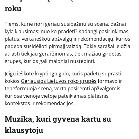
roku
Tiems, kurie nori geriau susipažinti su scena, dažnai
kyla klausimas: nuo ko pradėti? Kadangi pasirinkimas
platus, verta ieškoti apžvalgų ir rekomendacijų, kurios
padeda susidėlioti pirmąjį vaizdą. Tokie sąrašai leidžia
atrasti tiek jau gerai žinomas, tiek mažiau girdėtas
grupes, kurios gali maloniai nustebinti.
Jeigu ieškote kryptingo gido, kuris padėtų suprasti,
kokios
Geriausios Lietuvos roko grupės
formavo ir
tebeformuoja sceną, verta pasiremti apžvalgomis,
kuriose vienoje vietoje pateikiamas platesnis
kontekstas ir rekomendacijos.
Muzika, kuri gyvena kartu su
klausytoju