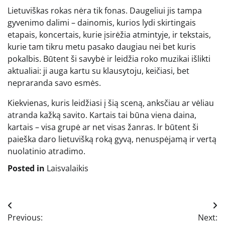
Lietuviškas rokas nėra tik fonas. Daugeliui jis tampa
gyvenimo dalimi – dainomis, kurios lydi skirtingais
etapais, koncertais, kurie įsirėžia atmintyje, ir tekstais,
kurie tam tikru metu pasako daugiau nei bet kuris
pokalbis. Būtent ši savybė ir leidžia roko muzikai išlikti
aktualiai: ji auga kartu su klausytoju, keičiasi, bet
nepraranda savo esmės.
Kiekvienas, kuris leidžiasi į šią sceną, anksčiau ar vėliau
atranda kažką savito. Kartais tai būna viena daina,
kartais – visa grupė ar net visas žanras. Ir būtent ši
paieška daro lietuvišką roką gyvą, nenuspėjamą ir vertą
nuolatinio atradimo.
Posted in
Laisvalaikis
Navigacija
Previous:
Next: