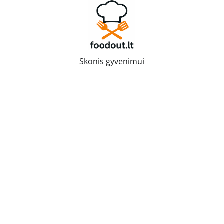
Skip
to
content
Skonis gyvenimui