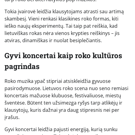
Tokia įvairovė leidžia klausytojams atrasti sau artimą
skambesį. Vieni renkasi klasikines roko formas, kiti
ieško naujų eksperimentų. Tai taip pat reiškia, kad
lietuviškas rokas nėra vienos krypties reiškinys – jis
atviras, dinamiškas ir nuolat besiplečiantis.
Gyvi koncertai kaip roko kultūros
pagrindas
Roko muzika ypač stipriai atsiskleidžia gyvuose
pasirodymuose. Lietuvos roko scena nuo seno remiasi
koncertais mažuose klubuose, festivaliuose, miestų
šventėse. Būtent ten užsimezga ryšys tarp atlikėjų ir
klausytojų, kuris dažnai yra daug stipresnis nei per
įrašus.
Gyvi koncertai leidžia pajusti energiją, kurią sunku