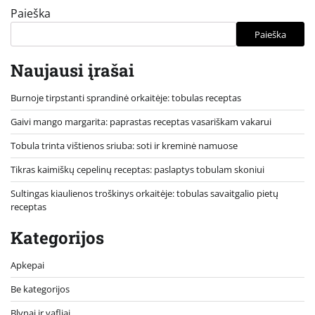
Paieška
Paieška
Naujausi įrašai
Burnoje tirpstanti sprandinė orkaitėje: tobulas receptas
Gaivi mango margarita: paprastas receptas vasariškam vakarui
Tobula trinta vištienos sriuba: soti ir kreminė namuose
Tikras kaimiškų cepelinų receptas: paslaptys tobulam skoniui
Sultingas kiaulienos troškinys orkaitėje: tobulas savaitgalio pietų
receptas
Kategorijos
Apkepai
Be kategorijos
Blynai ir vafliai