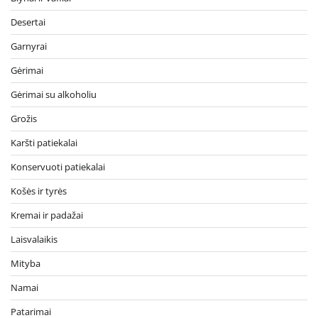
Desertai
Garnyrai
Gėrimai
Gėrimai su alkoholiu
Grožis
Karšti patiekalai
Konservuoti patiekalai
Košės ir tyrės
Kremai ir padažai
Laisvalaikis
Mityba
Namai
Patarimai