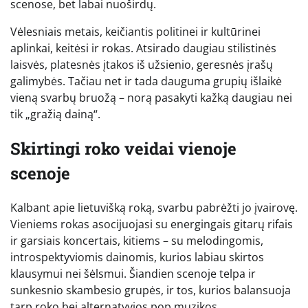
scenose, bet labai nuoširdų.
Vėlesniais metais, keičiantis politinei ir kultūrinei
aplinkai, keitėsi ir rokas. Atsirado daugiau stilistinės
laisvės, platesnės įtakos iš užsienio, geresnės įrašų
galimybės. Tačiau net ir tada dauguma grupių išlaikė
vieną svarbų bruožą – norą pasakyti kažką daugiau nei
tik „gražią dainą“.
Skirtingi roko veidai vienoje
scenoje
Kalbant apie lietuvišką roką, svarbu pabrėžti jo įvairovę.
Vieniems rokas asocijuojasi su energingais gitarų rifais
ir garsiais koncertais, kitiems – su melodingomis,
introspektyviomis dainomis, kurios labiau skirtos
klausymui nei šėlsmui. Šiandien scenoje telpa ir
sunkesnio skambesio grupės, ir tos, kurios balansuoja
tarp roko bei alternatyvios pop muzikos.