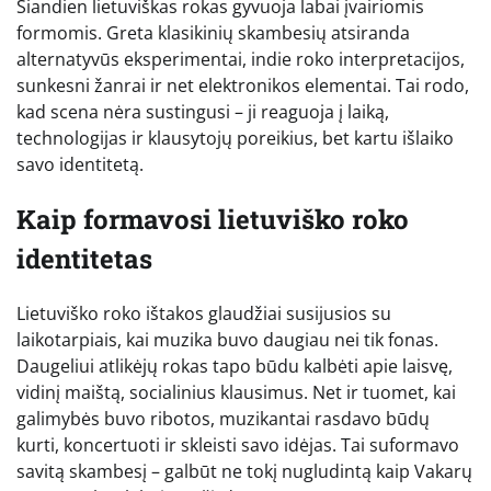
Šiandien lietuviškas rokas gyvuoja labai įvairiomis
formomis. Greta klasikinių skambesių atsiranda
alternatyvūs eksperimentai, indie roko interpretacijos,
sunkesni žanrai ir net elektronikos elementai. Tai rodo,
kad scena nėra sustingusi – ji reaguoja į laiką,
technologijas ir klausytojų poreikius, bet kartu išlaiko
savo identitetą.
Kaip formavosi lietuviško roko
identitetas
Lietuviško roko ištakos glaudžiai susijusios su
laikotarpiais, kai muzika buvo daugiau nei tik fonas.
Daugeliui atlikėjų rokas tapo būdu kalbėti apie laisvę,
vidinį maištą, socialinius klausimus. Net ir tuomet, kai
galimybės buvo ribotos, muzikantai rasdavo būdų
kurti, koncertuoti ir skleisti savo idėjas. Tai suformavo
savitą skambesį – galbūt ne tokį nugludintą kaip Vakarų