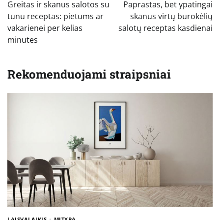
tarp
Greitas ir skanus salotos su
Paprastas, bet ypatingai
įrašų
tunu receptas: pietums ar
skanus virtų burokėlių
vakarienei per kelias
salotų receptas kasdienai
minutes
Rekomenduojami straipsniai
LAISVALAIKIS
MITYBA