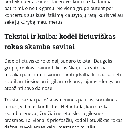
perteikti per ausines. Tai erdvė, kur muzika tampa
patirtimi, o ne tik garsu. Ne viena grupė būtent per
koncertus susikūrė ištikimą klausytojų ratą, kuris vėliau
sekė jų kūrybą metų metus.
Tekstai ir kalba: kodėl lietuviškas
rokas skamba savitai
Didelę lietuviško roko dalį sudaro tekstai. Daugelis
grupių renkasi dainuoti lietuviškai, ir tai suteikia
muzikai papildomo svorio. Gimtoji kalba leidžia kalbėti
subtiliau, tiesiogiau ir giliau, o klausytojams – lengviau
atpažinti save dainose.
Tekstai dažnai paliečia asmenines patirtis, socialines
temas, vidinius konfliktus. Net ir tada, kai muzika
skamba lengvai, žodžiai neretai slepia gilesnes
prasmes. Tai viena iš priežasčių, kodėl lietuviškas rokas
dažnai suvokiamas kaip „mąstanti“ muzika.