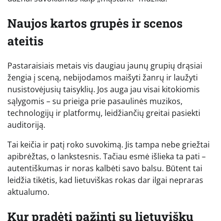
Naujos kartos grupės ir scenos
ateitis
Pastaraisiais metais vis daugiau jaunų grupių drąsiai
žengia į sceną, nebijodamos maišyti žanrų ir laužyti
nusistovėjusių taisyklių. Jos auga jau visai kitokiomis
sąlygomis – su prieiga prie pasaulinės muzikos,
technologijų ir platformų, leidžiančių greitai pasiekti
auditoriją.
Tai keičia ir patį roko suvokimą. Jis tampa nebe griežtai
apibrėžtas, o lankstesnis. Tačiau esmė išlieka ta pati –
autentiškumas ir noras kalbėti savo balsu. Būtent tai
leidžia tikėtis, kad lietuviškas rokas dar ilgai nepraras
aktualumo.
Kur pradėti pažintį su lietuvišku