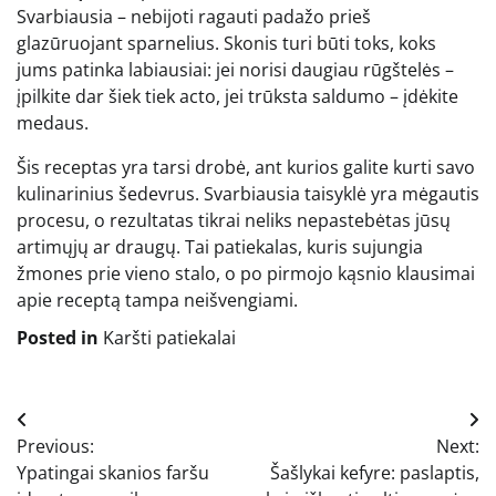
Svarbiausia – nebijoti ragauti padažo prieš
glazūruojant sparnelius. Skonis turi būti toks, koks
jums patinka labiausiai: jei norisi daugiau rūgštelės –
įpilkite dar šiek tiek acto, jei trūksta saldumo – įdėkite
medaus.
Šis receptas yra tarsi drobė, ant kurios galite kurti savo
kulinarinius šedevrus. Svarbiausia taisyklė yra mėgautis
procesu, o rezultatas tikrai neliks nepastebėtas jūsų
artimųjų ar draugų. Tai patiekalas, kuris sujungia
žmones prie vieno stalo, o po pirmojo kąsnio klausimai
apie receptą tampa neišvengiami.
Posted in
Karšti patiekalai
Navigacija
Previous:
Next:
tarp
Ypatingai skanios faršu
Šašlykai kefyre: paslaptis,