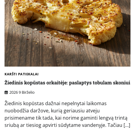
KARŠTI PATIEKALAI
Žiedinis kopūstas orkaitėje: paslaptys tobulam skoniui
2026 9 Birželio
Žiedinis kopūstas dažnai nepelnytai laikomas
nuobodžia daržove, kurią geriausiu atveju
prisimename tik tada, kai norime gaminti lengvą trintą
sriubą ar tiesiog apvirti sūdytame vandenyje. Tačiau […]