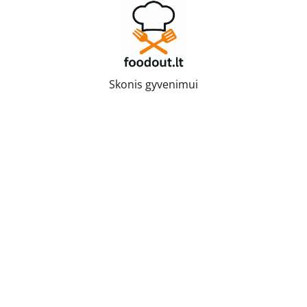
Skip
to
content
Skonis gyvenimui