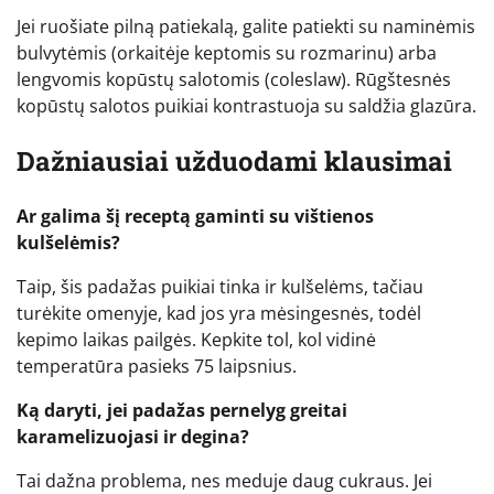
Jei ruošiate pilną patiekalą, galite patiekti su naminėmis
bulvytėmis (orkaitėje keptomis su rozmarinu) arba
lengvomis kopūstų salotomis (coleslaw). Rūgštesnės
kopūstų salotos puikiai kontrastuoja su saldžia glazūra.
Dažniausiai užduodami klausimai
Ar galima šį receptą gaminti su vištienos
kulšelėmis?
Taip, šis padažas puikiai tinka ir kulšelėms, tačiau
turėkite omenyje, kad jos yra mėsingesnės, todėl
kepimo laikas pailgės. Kepkite tol, kol vidinė
temperatūra pasieks 75 laipsnius.
Ką daryti, jei padažas pernelyg greitai
karamelizuojasi ir degina?
Tai dažna problema, nes meduje daug cukraus. Jei