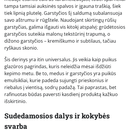
tampa tamsiai auksinės spalvos ir įgauna traškią, šiek
tiek lipnią plutelę. Garstyčios šį saldumą subalansuoja
savo aštrumu ir rūgštele. Naudojant skirtingų rūšių
garstyčias, galima išgauti vis kitokį atspalvį: grūdėtosios
garstyčios suteikia malonų tekstūrinį trapumą, o
dižono garstyčios – kremiškumo ir subtilaus, tačiau
ryškaus skonio.
Šis derinys yra itin universalus. Jis veikia kaip puikus
glazūros pagrindas, kuris neleidžia mėsai išdžiūti
kepimo metu. Be to, medus ir garstyčios yra puikūs
emulsikliai, kurie padeda sujungti prieskonius ir
riebalus į vientisą, sodrų padažą. Tai paprastas, bet
rafinuotas būdas paversti kasdienį produktą kažkuo
išskirtinio.
Sudedamosios dalys ir kokybės
svarba