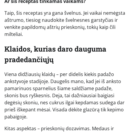
Ar šis receptas tinkamas vaikams?
Taip, šis receptas yra gana švelnus. Jei vaikai nemėgsta
aštrumo, tiesiog naudokite švelnesnes garstyčias ir
venkite papildomų aštrių prieskonių, tokių kaip čili
milteliai.
Klaidos, kurias daro dauguma
pradedančiųjų
Viena didžiausių klaidų – per didelis kiekis padažo
ankstyvoje stadijoje. Daugelis mano, kad jei iš anksto
pamarinuos sparnelius šiame saldžiame padaže,
skonis bus ryškesnis. Deja, tai dažniausiai baigiasi
degėsių skoniu, nes cukrus ilgai kepdamas sudega dar
prieš iškepant mėsai. Visada dėkite glazūrą tik kepimo
pabaigoje.
Kitas aspektas – prieskonių dozavimas. Medaus ir