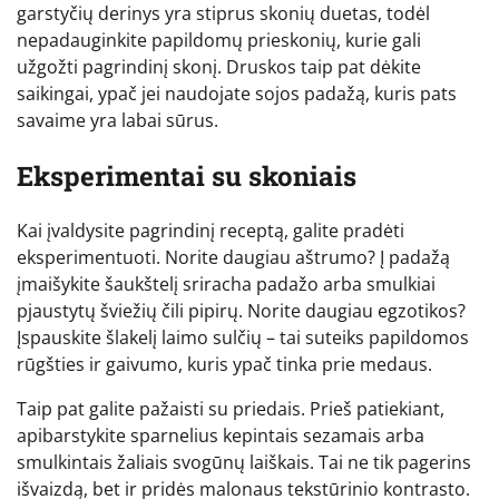
garstyčių derinys yra stiprus skonių duetas, todėl
nepadauginkite papildomų prieskonių, kurie gali
užgožti pagrindinį skonį. Druskos taip pat dėkite
saikingai, ypač jei naudojate sojos padažą, kuris pats
savaime yra labai sūrus.
Eksperimentai su skoniais
Kai įvaldysite pagrindinį receptą, galite pradėti
eksperimentuoti. Norite daugiau aštrumo? Į padažą
įmaišykite šaukštelį sriracha padažo arba smulkiai
pjaustytų šviežių čili pipirų. Norite daugiau egzotikos?
Įspauskite šlakelį laimo sulčių – tai suteiks papildomos
rūgšties ir gaivumo, kuris ypač tinka prie medaus.
Taip pat galite pažaisti su priedais. Prieš patiekiant,
apibarstykite sparnelius kepintais sezamais arba
smulkintais žaliais svogūnų laiškais. Tai ne tik pagerins
išvaizdą, bet ir pridės malonaus tekstūrinio kontrasto.