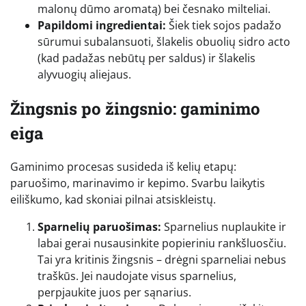
malonų dūmo aromatą) bei česnako milteliai.
Papildomi ingredientai:
Šiek tiek sojos padažo
sūrumui subalansuoti, šlakelis obuolių sidro acto
(kad padažas nebūtų per saldus) ir šlakelis
alyvuogių aliejaus.
Žingsnis po žingsnio: gaminimo
eiga
Gaminimo procesas susideda iš kelių etapų:
paruošimo, marinavimo ir kepimo. Svarbu laikytis
eiliškumo, kad skoniai pilnai atsiskleistų.
Sparnelių paruošimas:
Sparnelius nuplaukite ir
labai gerai nusausinkite popieriniu rankšluosčiu.
Tai yra kritinis žingsnis – drėgni sparneliai nebus
traškūs. Jei naudojate visus sparnelius,
perpjaukite juos per sąnarius.