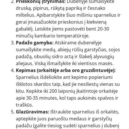
Prieskonių įtrynimas:
Dubenyje sumaišykite
druską, pipirus, rūkytą papriką ir česnako
miltelius. Apibarstykite šiuo mišiniu sparnelius ir
gerai įmasažuokite prieskonius į kiekvieną
gabalėlį. Leiskite jiems pastovėti bent 20-30
minučių kambario temperatūroje.
Padažo gamyba:
Atskirame dubenėlyje
sumaišykite medų, abiejų rūšių garstyčias, sojos
padažą, obuolių sidro actą ir šlakelį alyvuogių
aliejaus. Viską išmaišykite iki vientisos masės.
Kepimas (orkaitėje arba oro gruzdintuvėje):
Sparnelius išdėliokite ant kepimo popieriumi
išklotos skardos taip, kad jie nesiliestų vienas su
kitu. Kepkite iki 200 laipsnių įkaitintoje orkaitėje
apie 30-35 minutes, kol taps auksinės spalvos ir
traškūs.
Glazūravimas:
Ištraukite sparnelius iš orkaitės,
aptepkite juos paruoštu medaus ir garstyčių
padažu (galite tiesiog sudėti sparnelius į dubenį