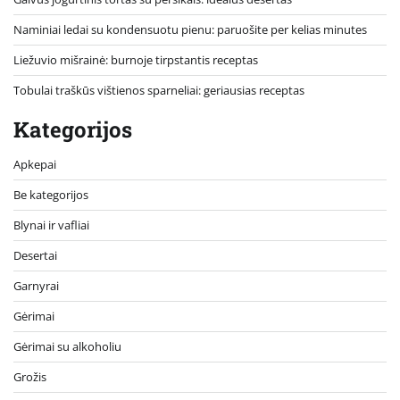
Naminiai ledai su kondensuotu pienu: paruošite per kelias minutes
Liežuvio mišrainė: burnoje tirpstantis receptas
Tobulai traškūs vištienos sparneliai: geriausias receptas
Kategorijos
Apkepai
Be kategorijos
Blynai ir vafliai
Desertai
Garnyrai
Gėrimai
Gėrimai su alkoholiu
Grožis