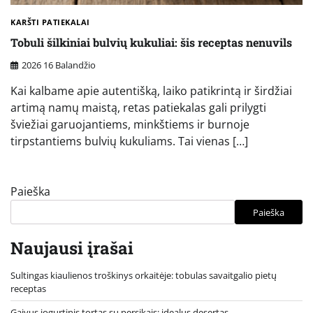
KARŠTI PATIEKALAI
Tobuli šilkiniai bulvių kukuliai: šis receptas nenuvils
2026 16 Balandžio
Kai kalbame apie autentišką, laiko patikrintą ir širdžiai
artimą namų maistą, retas patiekalas gali prilygti
šviežiai garuojantiems, minkštiems ir burnoje
tirpstantiems bulvių kukuliams. Tai vienas […]
Paieška
Paieška
Naujausi įrašai
Sultingas kiaulienos troškinys orkaitėje: tobulas savaitgalio pietų
receptas
Gaivus jogurtinis tortas su persikais: idealus desertas