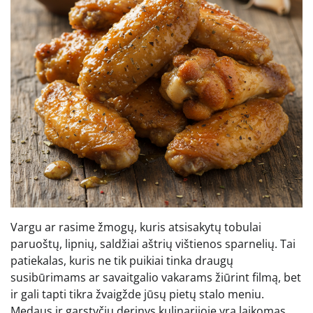
Vargu ar rasime žmogų, kuris atsisakytų tobulai
paruoštų, lipnių, saldžiai aštrių vištienos sparnelių. Tai
patiekalas, kuris ne tik puikiai tinka draugų
susibūrimams ar savaitgalio vakarams žiūrint filmą, bet
ir gali tapti tikra žvaigžde jūsų pietų stalo meniu.
Medaus ir garstyčių derinys kulinarijoje yra laikomas