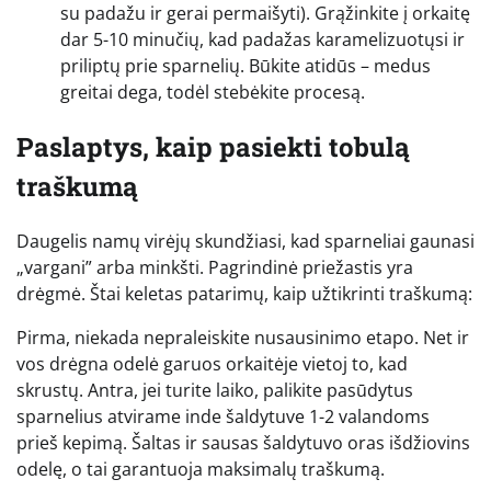
su padažu ir gerai permaišyti). Grąžinkite į orkaitę
dar 5-10 minučių, kad padažas karamelizuotųsi ir
priliptų prie sparnelių. Būkite atidūs – medus
greitai dega, todėl stebėkite procesą.
Paslaptys, kaip pasiekti tobulą
traškumą
Daugelis namų virėjų skundžiasi, kad sparneliai gaunasi
„vargani” arba minkšti. Pagrindinė priežastis yra
drėgmė. Štai keletas patarimų, kaip užtikrinti traškumą:
Pirma, niekada nepraleiskite nusausinimo etapo. Net ir
vos drėgna odelė garuos orkaitėje vietoj to, kad
skrustų. Antra, jei turite laiko, palikite pasūdytus
sparnelius atvirame inde šaldytuve 1-2 valandoms
prieš kepimą. Šaltas ir sausas šaldytuvo oras išdžiovins
odelę, o tai garantuoja maksimalų traškumą.