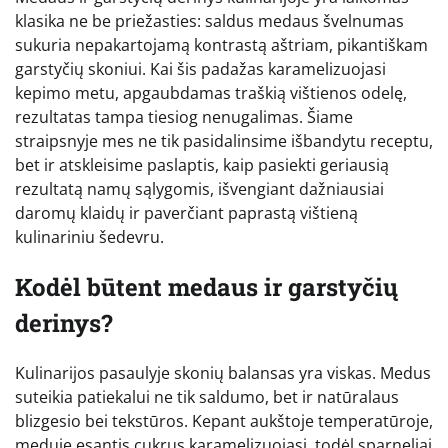
klasika ne be priežasties: saldus medaus švelnumas
sukuria nepakartojamą kontrastą aštriam, pikantiškam
garstyčių skoniui. Kai šis padažas karamelizuojasi
kepimo metu, apgaubdamas traškią vištienos odelę,
rezultatas tampa tiesiog nenugalimas. Šiame
straipsnyje mes ne tik pasidalinsime išbandytu receptu,
bet ir atskleisime paslaptis, kaip pasiekti geriausią
rezultatą namų sąlygomis, išvengiant dažniausiai
daromų klaidų ir paverčiant paprastą vištieną
kulinariniu šedevru.
Kodėl būtent medaus ir garstyčių
derinys?
Kulinarijos pasaulyje skonių balansas yra viskas. Medus
suteikia patiekalui ne tik saldumo, bet ir natūralaus
blizgesio bei tekstūros. Kepant aukštoje temperatūroje,
meduje esantis cukrus karamelizuojasi, todėl sparneliai