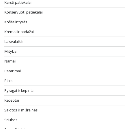
Karšti patiekalai
Konservuoti patiekalai
Košės ir tyrės
Kremai ir padažai
Laisvalaikis
Mityba
Namai
Patarimai
Picos
Pyragai ir kepiniai
Receptai
Salotos ir mišrainės
Sriubos