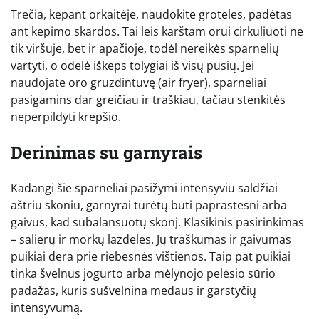
Trečia, kepant orkaitėje, naudokite groteles, padėtas
ant kepimo skardos. Tai leis karštam orui cirkuliuoti ne
tik viršuje, bet ir apačioje, todėl nereikės sparnelių
vartyti, o odelė iškeps tolygiai iš visų pusių. Jei
naudojate oro gruzdintuvę (air fryer), sparneliai
pasigamins dar greičiau ir traškiau, tačiau stenkitės
neperpildyti krepšio.
Derinimas su garnyrais
Kadangi šie sparneliai pasižymi intensyviu saldžiai
aštriu skoniu, garnyrai turėtų būti paprastesni arba
gaivūs, kad subalansuotų skonį. Klasikinis pasirinkimas
– salierų ir morkų lazdelės. Jų traškumas ir gaivumas
puikiai dera prie riebesnės vištienos. Taip pat puikiai
tinka švelnus jogurto arba mėlynojo pelėsio sūrio
padažas, kuris sušvelnina medaus ir garstyčių
intensyvumą.