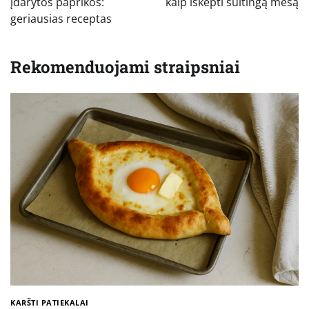
įrašų
įdarytos paprikos:
kaip iškepti sultingą mėsą
geriausias receptas
Rekomenduojami straipsniai
KARŠTI PATIEKALAI