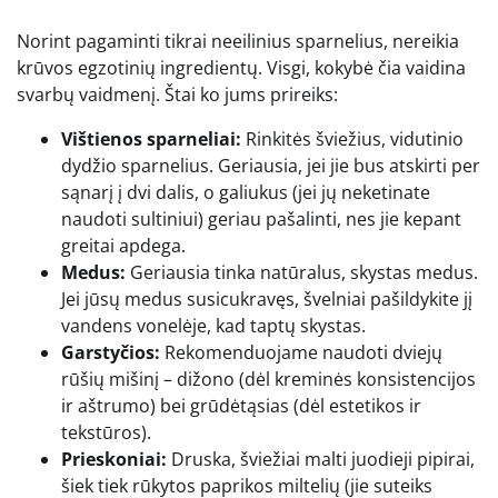
Norint pagaminti tikrai neeilinius sparnelius, nereikia
krūvos egzotinių ingredientų. Visgi, kokybė čia vaidina
svarbų vaidmenį. Štai ko jums prireiks:
Vištienos sparneliai:
Rinkitės šviežius, vidutinio
dydžio sparnelius. Geriausia, jei jie bus atskirti per
sąnarį į dvi dalis, o galiukus (jei jų neketinate
naudoti sultiniui) geriau pašalinti, nes jie kepant
greitai apdega.
Medus:
Geriausia tinka natūralus, skystas medus.
Jei jūsų medus susicukravęs, švelniai pašildykite jį
vandens vonelėje, kad taptų skystas.
Garstyčios:
Rekomenduojame naudoti dviejų
rūšių mišinį – dižono (dėl kreminės konsistencijos
ir aštrumo) bei grūdėtąsias (dėl estetikos ir
tekstūros).
Prieskoniai:
Druska, šviežiai malti juodieji pipirai,
šiek tiek rūkytos paprikos miltelių (jie suteiks