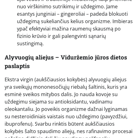
nuo virškinimo sutrikimų ir uždegimo. Jame
esantys junginiai – gingeroliai – padeda blokuoti
uždegimą sukeliančius kelius organizme. Imbieras
ypač efektyviai mažina raumenų skausmą po
fizinio krūvio ir gali palengvinti sąnarių
sustingimą.
Alyvuogių aliejus – Viduržemio jūros dietos
paslaptis
Ekstra virgin (aukščiausios kokybės) alyvuogių aliejus
yra sveikųjų mononesočiųjų riebalų šaltinis, kuris yra
esminė sveikos mitybos dalis. Jo nauda kovoje su
uždegimu siejama su antioksidantu, vadinamu
oleokantaliu. Jo poveikis organizme dažnai lyginamas
su nesteroidiniais vaistais nuo uždegimo (pavyzdžiui,
ibuprofenu). Svarbu rinktis būtent aukščiausios
kokybės šalto spaudimo aliejų, nes rafinavimo procesai