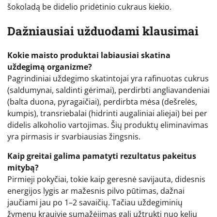
šokoladą be didelio pridėtinio cukraus kiekio.
Dažniausiai užduodami klausimai
Kokie maisto produktai labiausiai skatina
uždegimą organizme?
Pagrindiniai uždegimo skatintojai yra rafinuotas cukrus
(saldumynai, saldinti gėrimai), perdirbti angliavandeniai
(balta duona, pyragaičiai), perdirbta mėsa (dešrelės,
kumpis), transriebalai (hidrinti augaliniai aliejai) bei per
didelis alkoholio vartojimas. Šių produktų eliminavimas
yra pirmasis ir svarbiausias žingsnis.
Kaip greitai galima pamatyti rezultatus pakeitus
mitybą?
Pirmieji pokyčiai, tokie kaip geresnė savijauta, didesnis
energijos lygis ar mažesnis pilvo pūtimas, dažnai
jaučiami jau po 1–2 savaičių. Tačiau uždegiminių
žymenų kraujyje sumažėjimas gali užtrukti nuo kelių