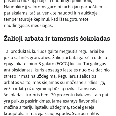
pašalina didžiąją dalį šių naudingų polifenolių.
Naudokite jį salotoms gardinti arba jau paruoštiems
patiekalams, tačiau venkite naudoti itin aukštoje
temperatūroje kepimui, kad išsaugotumėte
naudingąsias medžiagas.
Žalioji arbata ir tamsusis šokoladas
Tai produktai, kuriuos galite mėgautis reguliariai be
jokio sąžinės graužaties. Žalioji arbata garsėja dideliu
epigalokatechino-3-galato (EGCG) kiekiu. Tai galingas
antioksidantas, kuris apsaugo ląsteles nuo oksidacinio
streso ir mažina uždegimą. Reguliarus žaliosios
arbatos vartojimas siejamas su mažesne širdies ligų,
vėžio ir kitų uždegiminių būklių rizika. Tamsusis
šokoladas, turintis bent 70 procentų kakavos, taip pat
yra puikus pasirinkimas. Jame esantys flavonoliai
mažina arterijų ląstelių uždegimą, todėl gerėja
kraujotaka ir mažėja kraujospūdis. Svarbu rinktis