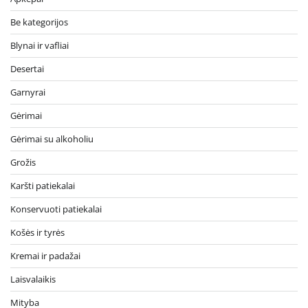
Be kategorijos
Blynai ir vafliai
Desertai
Garnyrai
Gėrimai
Gėrimai su alkoholiu
Grožis
Karšti patiekalai
Konservuoti patiekalai
Košės ir tyrės
Kremai ir padažai
Laisvalaikis
Mityba