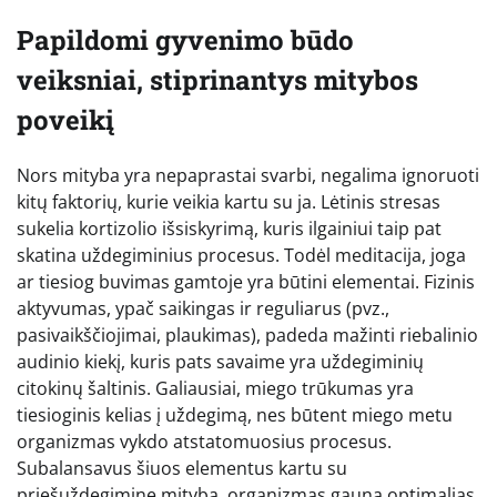
Papildomi gyvenimo būdo
veiksniai, stiprinantys mitybos
poveikį
Nors mityba yra nepaprastai svarbi, negalima ignoruoti
kitų faktorių, kurie veikia kartu su ja. Lėtinis stresas
sukelia kortizolio išsiskyrimą, kuris ilgainiui taip pat
skatina uždegiminius procesus. Todėl meditacija, joga
ar tiesiog buvimas gamtoje yra būtini elementai. Fizinis
aktyvumas, ypač saikingas ir reguliarus (pvz.,
pasivaikščiojimai, plaukimas), padeda mažinti riebalinio
audinio kiekį, kuris pats savaime yra uždegiminių
citokinų šaltinis. Galiausiai, miego trūkumas yra
tiesioginis kelias į uždegimą, nes būtent miego metu
organizmas vykdo atstatomuosius procesus.
Subalansavus šiuos elementus kartu su
priešuždegimine mityba, organizmas gauna optimalias