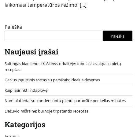
laikomasi temperatūros režimo, […]
Paieška
Paieška
Naujausi įrašai
Sultingas kiaulienos troškinys orkaitėje: tobulas savaitgalio pietų
receptas
Gaivus jogurtinis tortas su persikais: idealus desertas
Kaip išsirinkti indaplovę
Naminiai ledai su kondensuotu pienu: paruošite per kelias minutes
Liežuvio mišrainė: burnoje tirpstantis receptas
Kategorijos
Apkepai