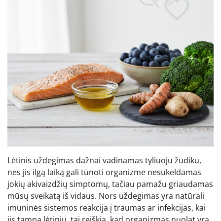
Lėtinis uždegimas dažnai vadinamas tyliuoju žudiku,
nes jis ilgą laiką gali tūnoti organizme nesukeldamas
jokių akivaizdžių simptomų, tačiau pamažu griaudamas
mūsų sveikatą iš vidaus. Nors uždegimas yra natūrali
imuninės sistemos reakcija į traumas ar infekcijas, kai
jis tampa lėtiniu, tai reiškia, kad organizmas nuolat yra