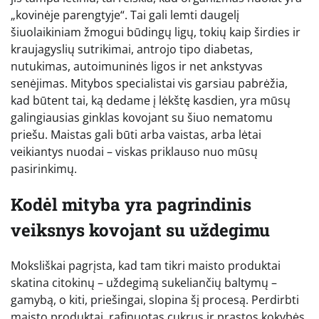
„kovinėje parengtyje“. Tai gali lemti daugelį
šiuolaikiniam žmogui būdingų ligų, tokių kaip širdies ir
kraujagyslių sutrikimai, antrojo tipo diabetas,
nutukimas, autoimuninės ligos ir net ankstyvas
senėjimas. Mitybos specialistai vis garsiau pabrėžia,
kad būtent tai, ką dedame į lėkštę kasdien, yra mūsų
galingiausias ginklas kovojant su šiuo nematomu
priešu. Maistas gali būti arba vaistas, arba lėtai
veikiantys nuodai – viskas priklauso nuo mūsų
pasirinkimų.
Kodėl mityba yra pagrindinis
veiksnys kovojant su uždegimu
Moksliškai pagrįsta, kad tam tikri maisto produktai
skatina citokinų – uždegimą sukeliančių baltymų –
gamybą, o kiti, priešingai, slopina šį procesą. Perdirbti
maisto produktai, rafinuotas cukrus ir prastos kokybės