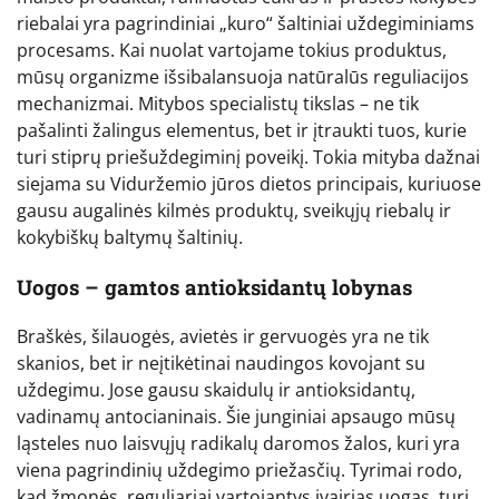
riebalai yra pagrindiniai „kuro“ šaltiniai uždegiminiams
procesams. Kai nuolat vartojame tokius produktus,
mūsų organizme išsibalansuoja natūralūs reguliacijos
mechanizmai. Mitybos specialistų tikslas – ne tik
pašalinti žalingus elementus, bet ir įtraukti tuos, kurie
turi stiprų priešuždegiminį poveikį. Tokia mityba dažnai
siejama su Viduržemio jūros dietos principais, kuriuose
gausu augalinės kilmės produktų, sveikųjų riebalų ir
kokybiškų baltymų šaltinių.
Uogos – gamtos antioksidantų lobynas
Braškės, šilauogės, avietės ir gervuogės yra ne tik
skanios, bet ir neįtikėtinai naudingos kovojant su
uždegimu. Jose gausu skaidulų ir antioksidantų,
vadinamų antocianinais. Šie junginiai apsaugo mūsų
ląsteles nuo laisvųjų radikalų daromos žalos, kuri yra
viena pagrindinių uždegimo priežasčių. Tyrimai rodo,
kad žmonės, reguliariai vartojantys įvairias uogas, turi