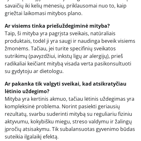
savaičių iki kelių mėnesių, priklausomai nuo to, kaip
griežtai laikomasi mitybos plano.
Ar visiems tinka priešuždegiminė mityba?
Taip, ši mityba yra pagrįsta sveikais, natūraliais
produktais, todėl ji yra saugi ir naudinga beveik visiems
žmonėms. Tačiau, jei turite specifinių sveikatos
sutrikimų (pavyzdžiui, inkstų ligų ar alergijų), prieš
radikaliai keičiant mitybą visada verta pasikonsultuoti
su gydytoju ar dietologu.
Ar pakanka tik valgyti sveikai, kad atsikratyčiau
lėtinio uždegimo?
Mityba yra kertinis akmuo, tačiau lėtinis uždegimas yra
kompleksinė problema. Norint pasiekti geriausių
rezultatų, svarbu suderinti mitybą su reguliariu fiziniu
aktyvumu, kokybišku miegu, streso valdymu ir žalingų
įpročių atsisakymu. Tik subalansuotas gyvenimo būdas
suteikia ilgalaikį efektą.