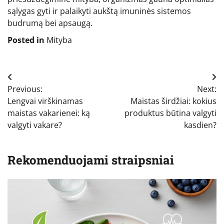
sąlygas gyti ir palaikyti aukštą imuninės sistemos
budrumą bei apsaugą.
Posted in
Mityba
Navigacija
Previous:
Next:
tarp
Lengvai virškinamas
Maistas širdžiai: kokius
įrašų
maistas vakarienei: ką
produktus būtina valgyti
valgyti vakare?
kasdien?
Rekomenduojami straipsniai