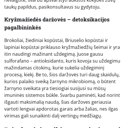
taukų papildus, pasikonsultavus su gydytoju.
Kryžmažiedės daržovės – detoksikacijos
pagalbininkės
Brokoliai, žiediniai kopūstai, Briuselio kopūstai ir
lapiniai kopūstai priklauso kryžmažiedžių šeimai ir yra
itin naudingi mažinant uždegimą. Juose gausu
sulforafano – antioksidanto, kuris kovoja su uždegimu
mažindamas citokinų, kurie sukelia uždegiminį
procesą, kiekį. Be to, šios daržovės turi daug skaidulų,
kurios palaiko sveiką žarnyno mikrobiomą, o būtent
žarnyno sveikata yra tiesiogiai susijusi su mūsų
imuninės sistemos būkle. Svarbu paminėti, kad norint
išgauti maksimalią naudą, šias daržoves geriausia
vartoti lengvai apdorotas garais arba žalias, nes ilgas
virimas gali sunaikinti dalį vertingų medžiagų.