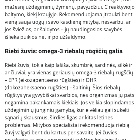
mažesnį uždegiminių žymenų, pavyzdžiui, C reaktyviojo
baltymo, kiekį kraujyje. Rekomenduojama įtraukti bent
vieną saują uogų į savo kasdienę mitybą, nesvarbu, ar
jos šviežios, ar šaldytos – jų naudingosios savybės
išlieka puikios net ir po užšaldymo.
Riebi žuvis: omega-3 riebalų rūgščių galia
Riebi žuvis, tokia kaip lašiša, skumbrė, sardinės, silkė ir
ančiuviai, yra vienas geriausių omega-3 riebalų rūgščių
– EPR (eikozapentaeno rūgšties) ir DHR
(dokozaheksaeno rūgšties) – šaltinių. Šios riebalų
rūgštys yra gyvybiškai svarbios, nes organizmas jų pats
negamina pakankamais kiekiais. Jos veikia slopindamos
uždegiminių junginių gamybą, kurie vėliau gali sukelti
sąnarių skausmus, širdies ligas ar kitas lėtines
problemas. Mitybos specialistai rekomenduoja riebią
žuvį valgyti bent du kartus per savaitę. Jei žuvies
nevalgote, svarbu apsvarstyti aukštos kokybės žuvų