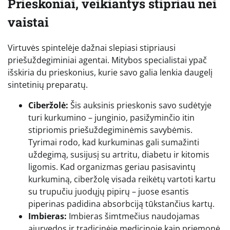
Prieskoniai, veikiantys stipriau nei
vaistai
Virtuvės spintelėje dažnai slepiasi stipriausi
priešuždegiminiai agentai. Mitybos specialistai ypač
išskiria du prieskonius, kurie savo galia lenkia daugelį
sintetinių preparatų.
Ciberžolė:
Šis auksinis prieskonis savo sudėtyje
turi kurkumino – junginio, pasižyminčio itin
stipriomis priešuždegiminėmis savybėmis.
Tyrimai rodo, kad kurkuminas gali sumažinti
uždegimą, susijusį su artritu, diabetu ir kitomis
ligomis. Kad organizmas geriau pasisavintų
kurkuminą, ciberžolę visada reikėtų vartoti kartu
su trupučiu juodųjų pipirų – juose esantis
piperinas padidina absorbciją tūkstančius kartų.
Imbieras:
Imbieras šimtmečius naudojamas
ajurvedos ir tradicinėje medicinoje kaip priemonė