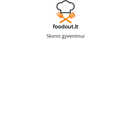
Skip
to
content
Skonis gyvenimui