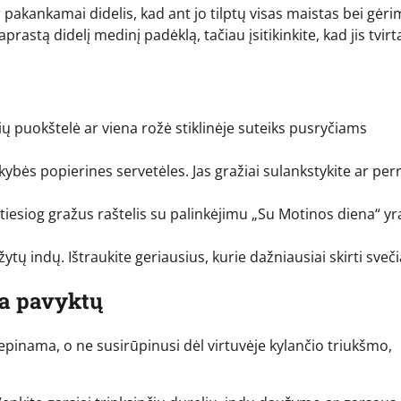
r pakankamai didelis, kad ant jo tilptų visas maistas bei gėrim
astą didelį medinį padėklą, tačiau įsitikinkite, kad jis tvirta
ų puokštelė ar viena rožė stiklinėje suteiks pusryčiams
ės popierines servetėles. Jas gražiai sulankstykite ar perr
tiesiog gražus raštelis su palinkėjimu „Su Motinos diena“ yr
tų indų. Ištraukite geriausius, kurie dažniausiai skirti sveč
na pavyktų
lepinama, o ne susirūpinusi dėl virtuvėje kylančio triukšmo,