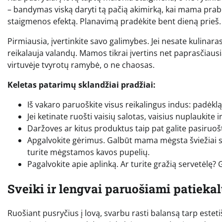
– bandymas viską daryti tą pačią akimirką, kai mama prabu
staigmenos efektą. Planavimą pradėkite bent dieną prieš.
Pirmiausia, įvertinkite savo galimybes. Jei nesate kulinar
reikalauja valandų. Mamos tikrai įvertins net paprasčiaus
virtuvėje tvyrotų ramybė, o ne chaosas.
Keletas patarimų sklandžiai pradžiai:
Iš vakaro paruoškite visus reikalingus indus: padėklą, 
Jei ketinate ruošti vaisių salotas, vaisius nuplaukite i
Daržoves ar kitus produktus taip pat galite pasiruošti
Apgalvokite gėrimus. Galbūt mama mėgsta šviežiai spaus
turite mėgstamos kavos pupelių.
Pagalvokite apie aplinką. Ar turite gražią servetėlę?
Sveiki ir lengvai paruošiami patiekal
Ruošiant pusryčius į lovą, svarbu rasti balansą tarp esteti