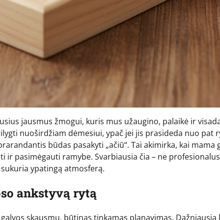
čiausius jausmus žmogui, kuris mus užaugino, palaikė ir visa
ilygti nuoširdžiam dėmesiui, ypač jei jis prasideda nuo pat r
eprarandantis būdas pasakyti „ačiū“. Tai akimirka, kai mama g
i ir pasimėgauti ramybe. Svarbiausia čia – ne profesionalus
s sukuria ypatingą atmosferą.
oso ankstyvą rytą
iu galvos skausmu, būtinas tinkamas planavimas. Dažniausia 