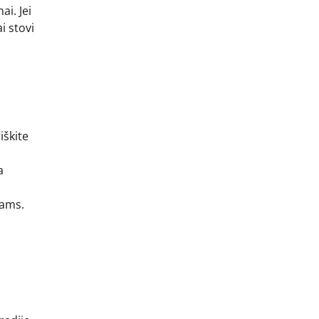
ai. Jei
i stovi
iškite
a
iams.