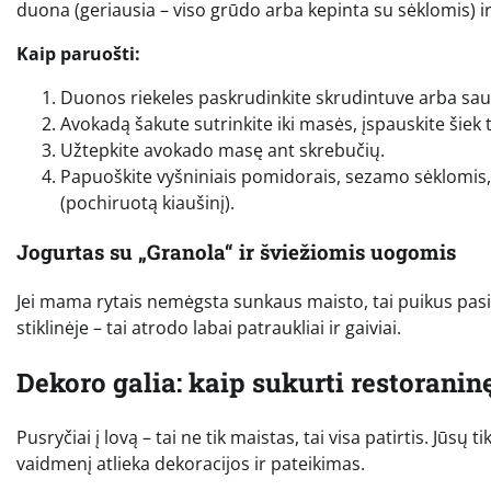
duona (geriausia – viso grūdo arba kepinta su sėklomis) i
Kaip paruošti:
Duonos riekeles paskrudinkite skrudintuve arba sau
Avokadą šakute sutrinkite iki masės, įspauskite šiek ti
Užtepkite avokado masę ant skrebučių.
Papuoškite vyšniniais pomidorais, sezamo sėklomis, da
(pochiruotą kiaušinį).
Jogurtas su „Granola“ ir šviežiomis uogomis
Jei mama rytais nemėgsta sunkaus maisto, tai puikus pasir
stiklinėje – tai atrodo labai patraukliai ir gaiviai.
Dekoro galia: kaip sukurti restorani
Pusryčiai į lovą – tai ne tik maistas, tai visa patirtis. Jūsų
vaidmenį atlieka dekoracijos ir pateikimas.