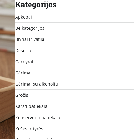
Kategorijos
Apkepai
Be kategorijos
Blynai ir vafliai
Desertai
Garnyrai
Gėrimai
Gėrimai su alkoholiu
Grožis
Karšti patiekalai
Konservuoti patiekalai
Košės ir tyrės