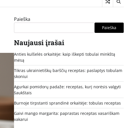
Paieška
Paieška
Naujausi įrašai
Anties kulšelės orkaitėje: kaip iškepti tobulai minkštą
mėsą
Tikras ukrainietiškų barščių receptas: paslaptys tobulam
skoniui
Agurkai pomidorų padaže: receptas, kurį norėsis valgyti
šaukštais
Burnoje tirpstanti sprandinė orkaitėje: tobulas receptas
Gaivi mango margarita: paprastas receptas vasariškam
vakarui