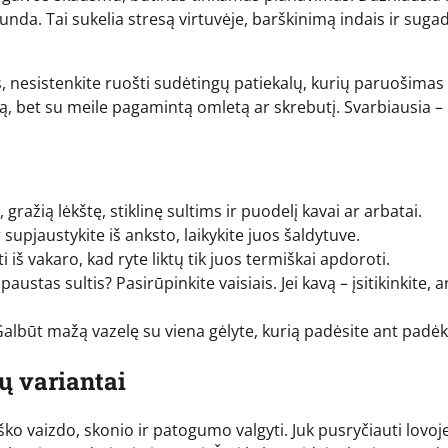
nda. Tai sukelia stresą virtuvėje, barškinimą indais ir suga
as, nesistenkite ruošti sudėtingų patiekalų, kurių paruošimas
ią, bet su meile pagamintą omletą ar skrebutį. Svarbiausia –
gražią lėkštę, stiklinę sultims ir puodelį kavai ar arbatai.
r supjaustykite iš anksto, laikykite juos šaldytuve.
 iš vakaro, kad ryte liktų tik juos termiškai apdoroti.
tas sultis? Pasirūpinkite vaisiais. Jei kavą – įsitikinkite, a
 Galbūt mažą vazelę su viena gėlyte, kurią padėsite ant padėk
ų variantai
ško vaizdo, skonio ir patogumo valgyti. Juk pusryčiauti lovoj