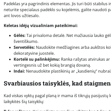
Padėklas yra pagrindinis elementas. Jis turi būti stabilus i
neturite specialaus padėklo su kojelėmis, galite naudoti papr
ant lovos užtiesalo.
Keletas idėjų vizualiniam pateikimui:
Gėlės:
Tai privaloma detalė. Net mažiausia lauko gėli
šventiškumo.
Servetėlės:
Naudokite medžiagines arba aukštos kokyb
dekoratyvine juostele.
Kortelė su palinkėjimu:
Ranka rašytas atvirukas ar 
vertingesnis už bet kokią brangią dovaną.
Indai:
Nenaudokite plastikinių ar „kasdienių“ nubraižy
Svarbiausios taisyklės, kad staigme
Kad viskas vyktų pagal planą ir mama iš tikrųjų pasijustų 
laikykitės šių taisyklių: