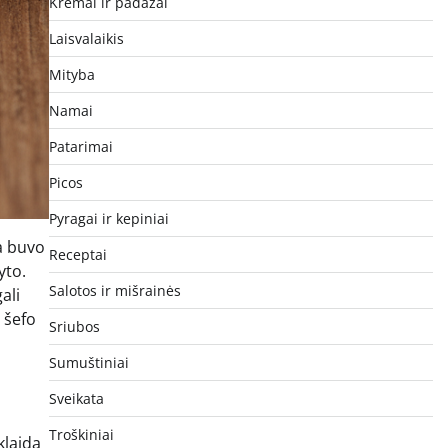
Kremai ir padažai
Laisvalaikis
Mityba
Namai
Patarimai
Picos
Pyragai ir kepiniai
da buvo
Receptai
yto.
Salotos ir mišrainės
ali
 šefo
Sriubos
Sumuštiniai
Sveikata
Troškiniai
klaida