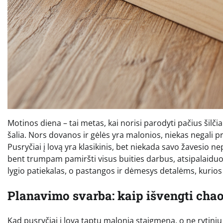
Motinos diena – tai metas, kai norisi parodyti pačius šil
šalia. Nors dovanos ir gėlės yra malonios, niekas negali pr
Pusryčiai į lovą yra klasikinis, bet niekada savo žavesio n
bent trumpam pamiršti visus buities darbus, atsipalaiduot
lygio patiekalas, o pastangos ir dėmesys detalėms, kurio
Planavimo svarba: kaip išvengti cha
Kad pusryčiai į lovą taptų malonia staigmena, o ne rytin