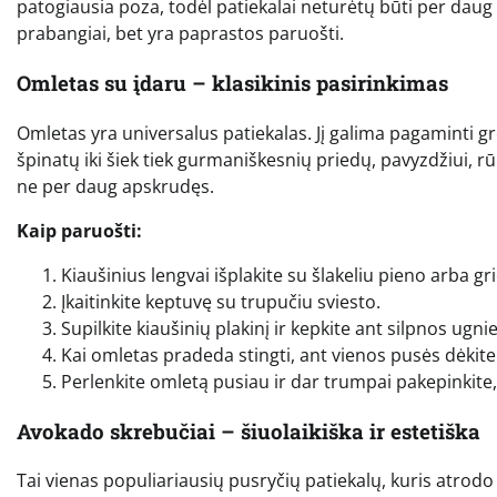
patogiausia poza, todėl patiekalai neturėtų būti per daug s
prabangiai, bet yra paprastos paruošti.
Omletas su įdaru – klasikinis pasirinkimas
Omletas yra universalus patiekalas. Jį galima pagaminti grei
špinatų iki šiek tiek gurmaniškesnių priedų, pavyzdžiui, r
ne per daug apskrudęs.
Kaip paruošti:
Kiaušinius lengvai išplakite su šlakeliu pieno arba gri
Įkaitinkite keptuvę su trupučiu sviesto.
Supilkite kiaušinių plakinį ir kepkite ant silpnos ugnie
Kai omletas pradeda stingti, ant vienos pusės dėkite
Perlenkite omletą pusiau ir dar trumpai pakepinkite, k
Avokado skrebučiai – šiuolaikiška ir estetiška
Tai vienas populiariausių pusryčių patiekalų, kuris atrodo