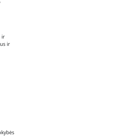
o
 ir
us ir
kokybės