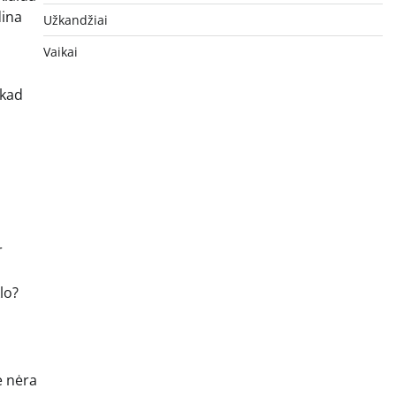
dina
Užkandžiai
Vaikai
 kad
r
lo?
e nėra