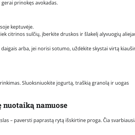
r gerai prinokęs avokadas.
soje keptuvėje.
ek citrinos sulčių, įberkite druskos ir šlakelį alyvuogių alieja
igais arba, jei norisi sotumo, uždėkite skystai virtą kiauši
inkimas. Sluoksniuokite jogurtą, traškią granolą ir uogas
nę nuotaiką namuose
 tikslas – paversti paprastą rytą išskirtine proga. Čia svarbiaus