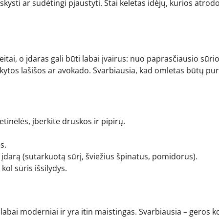
kysti ar sudėtingi pjaustyti. Štai keletas idėjų, kurios atrod
tai, o įdaras gali būti labai įvairus: nuo paprasčiausio sūrio
ūkytos lašišos ar avokado. Svarbiausia, kad omletas būtų pur
etinėlės, įberkite druskos ir pipirų.
s.
 įdarą (sutarkuotą sūrį, šviežius špinatus, pomidorus).
ol sūris išsilydys.
 labai moderniai ir yra itin maistingas. Svarbiausia – geros 