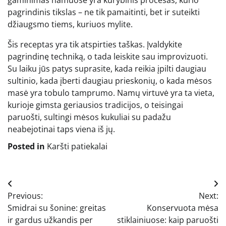
pagrindinis tikslas – ne tik pamaitinti, bet ir suteikti
džiaugsmo tiems, kuriuos mylite.
Šis receptas yra tik atspirties taškas. Įvaldykite
pagrindinę techniką, o tada leiskite sau improvizuoti.
Su laiku jūs patys suprasite, kada reikia įpilti daugiau
sultinio, kada įberti daugiau prieskonių, o kada mėsos
masė yra tobulo tamprumo. Namų virtuvė yra ta vieta,
kurioje gimsta geriausios tradicijos, o teisingai
paruošti, sultingi mėsos kukuliai su padažu
neabejotinai taps viena iš jų.
Posted in
Karšti patiekalai
Navigacija
Previous:
Next:
tarp
Smidrai su šonine: greitas
Konservuota mėsa
įrašų
ir gardus užkandis per
stiklainiuose: kaip paruošti