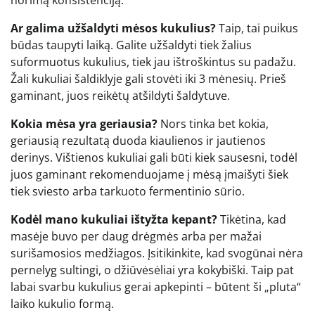
Ar galima užšaldyti mėsos kukulius?
Taip, tai puikus
būdas taupyti laiką. Galite užšaldyti tiek žalius
suformuotus kukulius, tiek jau ištroškintus su padažu.
Žali kukuliai šaldiklyje gali stovėti iki 3 mėnesių. Prieš
gaminant, juos reikėtų atšildyti šaldytuve.
Kokia mėsa yra geriausia?
Nors tinka bet kokia,
geriausią rezultatą duoda kiaulienos ir jautienos
derinys. Vištienos kukuliai gali būti kiek sausesni, todėl
juos gaminant rekomenduojame į mėsą įmaišyti šiek
tiek sviesto arba tarkuoto fermentinio sūrio.
Kodėl mano kukuliai ištyžta kepant?
Tikėtina, kad
masėje buvo per daug drėgmės arba per mažai
surišamosios medžiagos. Įsitikinkite, kad svogūnai nėra
pernelyg sultingi, o džiūvėsėliai yra kokybiški. Taip pat
labai svarbu kukulius gerai apkepinti – būtent ši „pluta“
laiko kukulio formą.