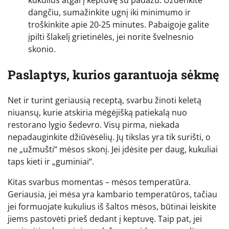
kukulius atgal į keptuvę su padažu. Uždenkite
dangčiu, sumažinkite ugnį iki minimumo ir
troškinkite apie 20-25 minutes. Pabaigoje galite
įpilti šlakelį grietinėlės, jei norite švelnesnio
skonio.
Paslaptys, kurios garantuoja sėkmę
Net ir turint geriausią receptą, svarbu žinoti keletą
niuansų, kurie atskiria mėgėjišką patiekalą nuo
restorano lygio šedevro. Visų pirma, niekada
nepadauginkite džiūvėsėlių. Jų tikslas yra tik surišti, o
ne „užmušti“ mėsos skonį. Jei įdėsite per daug, kukuliai
taps kieti ir „guminiai“.
Kitas svarbus momentas – mėsos temperatūra.
Geriausia, jei mėsa yra kambario temperatūros, tačiau
jei formuojate kukulius iš šaltos mėsos, būtinai leiskite
jiems pastovėti prieš dedant į keptuvę. Taip pat, jei