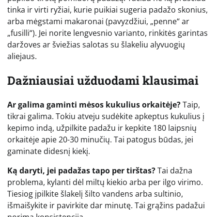
tinka ir virti ryžiai, kurie puikiai sugeria padažo skonius,
arba mėgstami makaronai (pavyzdžiui, „penne“ ar
„fusilli“). Jei norite lengvesnio varianto, rinkitės garintas
daržoves ar šviežias salotas su šlakeliu alyvuogių
aliejaus.
Dažniausiai užduodami klausimai
Ar galima gaminti mėsos kukulius orkaitėje?
Taip,
tikrai galima. Tokiu atveju sudėkite apkeptus kukulius į
kepimo indą, užpilkite padažu ir kepkite 180 laipsnių
orkaitėje apie 20-30 minučių. Tai patogus būdas, jei
gaminate didesnį kiekį.
Ką daryti, jei padažas tapo per tirštas?
Tai dažna
problema, kylanti dėl miltų kiekio arba per ilgo virimo.
Tiesiog įpilkite šlakelį šilto vandens arba sultinio,
išmaišykite ir pavirkite dar minutę. Tai grąžins padažui
norimą konsistenciją.