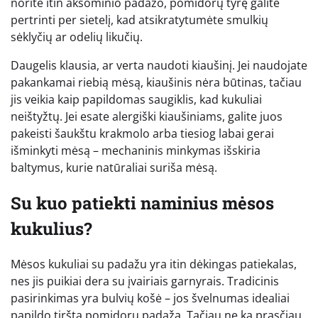
norite itin aksominio padažo, pomidorų tyrę galite
pertrinti per sietelį, kad atsikratytumėte smulkių
sėklyčių ar odelių likučių.
Daugelis klausia, ar verta naudoti kiaušinį. Jei naudojate
pakankamai riebią mėsą, kiaušinis nėra būtinas, tačiau
jis veikia kaip papildomas saugiklis, kad kukuliai
neištyžtų. Jei esate alergiški kiaušiniams, galite juos
pakeisti šaukštu krakmolo arba tiesiog labai gerai
išminkyti mėsą – mechaninis minkymas išskiria
baltymus, kurie natūraliai suriša mėsą.
Su kuo patiekti naminius mėsos
kukulius?
Mėsos kukuliai su padažu yra itin dėkingas patiekalas,
nes jis puikiai dera su įvairiais garnyrais. Tradicinis
pasirinkimas yra bulvių košė – jos švelnumas idealiai
papildo tirštą pomidorų padažą. Tačiau ne ką prasčiau