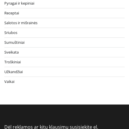
Pyragai ir kepiniai
Receptai
Salotos ir mišrainės
Sriubos
Sumuštiniai
Sveikata
Troškiniai
Užkandžiai
Vaikai
Dėl reklamos ar kitų klausimų susisiekite el.