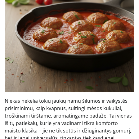
Niekas nekelia tokių jaukių namų šilumos ir vaikystės
prisiminimų, kaip kvapnūs, sultingi mėsos kukuliai,
troškinami tirštame, aromatingame padaže. Tai vienas
iš tų patiekalų, kurie yra vadinami tikra komforto
maisto klasika – jie ne tik sotūs ir džiuginantys gomurį,
bet ir labai universalūs, tinkantys tiek kasdienei