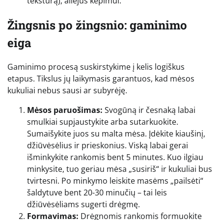
tekstūrą), aliejus kepimui.
Žingsnis po žingsnio: gaminimo
eiga
Gaminimo procesą suskirstykime į kelis logiškus
etapus. Tikslus jų laikymasis garantuos, kad mėsos
kukuliai nebus sausi ar subyrėję.
Mėsos paruošimas:
Svogūną ir česnaką labai
smulkiai supjaustykite arba sutarkuokite.
Sumaišykite juos su malta mėsa. Įdėkite kiaušinį,
džiūvėsėlius ir prieskonius. Viską labai gerai
išminkykite rankomis bent 5 minutes. Kuo ilgiau
minkysite, tuo geriau mėsa „susiriš“ ir kukuliai bus
tvirtesni. Po minkymo leiskite masėms „pailsėti“
šaldytuve bent 20-30 minučių – tai leis
džiūvėsėliams sugerti drėgmę.
Formavimas:
Drėgnomis rankomis formuokite