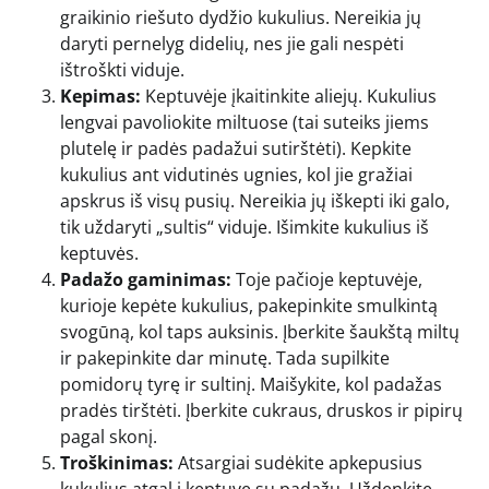
graikinio riešuto dydžio kukulius. Nereikia jų
daryti pernelyg didelių, nes jie gali nespėti
ištroškti viduje.
Kepimas:
Keptuvėje įkaitinkite aliejų. Kukulius
lengvai pavoliokite miltuose (tai suteiks jiems
plutelę ir padės padažui sutirštėti). Kepkite
kukulius ant vidutinės ugnies, kol jie gražiai
apskrus iš visų pusių. Nereikia jų iškepti iki galo,
tik uždaryti „sultis“ viduje. Išimkite kukulius iš
keptuvės.
Padažo gaminimas:
Toje pačioje keptuvėje,
kurioje kepėte kukulius, pakepinkite smulkintą
svogūną, kol taps auksinis. Įberkite šaukštą miltų
ir pakepinkite dar minutę. Tada supilkite
pomidorų tyrę ir sultinį. Maišykite, kol padažas
pradės tirštėti. Įberkite cukraus, druskos ir pipirų
pagal skonį.
Troškinimas:
Atsargiai sudėkite apkepusius