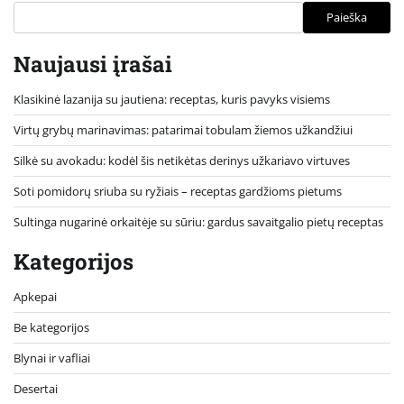
Paieška
Naujausi įrašai
Klasikinė lazanija su jautiena: receptas, kuris pavyks visiems
Virtų grybų marinavimas: patarimai tobulam žiemos užkandžiui
Silkė su avokadu: kodėl šis netikėtas derinys užkariavo virtuves
Soti pomidorų sriuba su ryžiais – receptas gardžioms pietums
Sultinga nugarinė orkaitėje su sūriu: gardus savaitgalio pietų receptas
Kategorijos
Apkepai
Be kategorijos
Blynai ir vafliai
Desertai