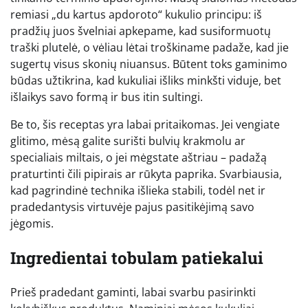
remiasi „du kartus apdoroto“ kukulio principu: iš
pradžių juos švelniai apkepame, kad susiformuotų
traški plutelė, o vėliau lėtai troškiname padaže, kad jie
sugertų visus skonių niuansus. Būtent toks gaminimo
būdas užtikrina, kad kukuliai išliks minkšti viduje, bet
išlaikys savo formą ir bus itin sultingi.
Be to, šis receptas yra labai pritaikomas. Jei vengiate
glitimo, mėsą galite surišti bulvių krakmolu ar
specialiais miltais, o jei mėgstate aštriau – padažą
praturtinti čili pipirais ar rūkyta paprika. Svarbiausia,
kad pagrindinė technika išlieka stabili, todėl net ir
pradedantysis virtuvėje pajus pasitikėjimą savo
jėgomis.
Ingredientai tobulam patiekalui
Prieš pradedant gaminti, labai svarbu pasirinkti