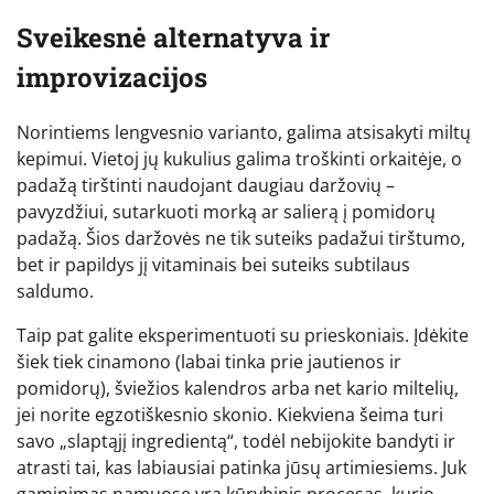
Sveikesnė alternatyva ir
improvizacijos
Norintiems lengvesnio varianto, galima atsisakyti miltų
kepimui. Vietoj jų kukulius galima troškinti orkaitėje, o
padažą tirštinti naudojant daugiau daržovių –
pavyzdžiui, sutarkuoti morką ar salierą į pomidorų
padažą. Šios daržovės ne tik suteiks padažui tirštumo,
bet ir papildys jį vitaminais bei suteiks subtilaus
saldumo.
Taip pat galite eksperimentuoti su prieskoniais. Įdėkite
šiek tiek cinamono (labai tinka prie jautienos ir
pomidorų), šviežios kalendros arba net kario miltelių,
jei norite egzotiškesnio skonio. Kiekviena šeima turi
savo „slaptąjį ingredientą“, todėl nebijokite bandyti ir
atrasti tai, kas labiausiai patinka jūsų artimiesiems. Juk
gaminimas namuose yra kūrybinis procesas, kurio