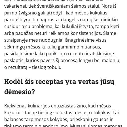
vakarienei, tiek šventiškesniam šeimos stalui. Nors iš
pirmo žvilgsnio gali atrodyti, kad mėsos kukulius
paruošti yra itin paprasta, daugelis namų šeimininkių
susiduria su problema, kai kukuliai ištyžta, tampa kieti
arba padažas neturi reikiamos konsistencijos. Šiame
straipsnyje mes nuodugniai išnagrinėsime visus
sėkmingų mėsos kukulių gaminimo niuansus,
pasidalinsime laiko patikrintu receptu ir atskleisime
paslaptis, kurios pavers šį procesą lengvu bei maloniu,
o rezultatą – tiesiog tobulu.
Kodėl šis receptas yra vertas jūsų
dėmesio?
Kiekvienas kulinarijos entuziastas žino, kad mėsos
kukuliai – tai ne tiesiog susuktas mėsos rutuliukas. Tai
balansas tarp mėsos kokybės, prieskonių gausos ir
tinkamo terminio apdorojimo. Mūsų siūlomas metodas