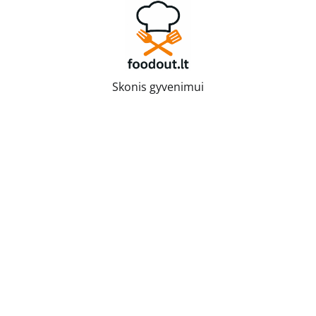
Skip
to
content
Skonis gyvenimui