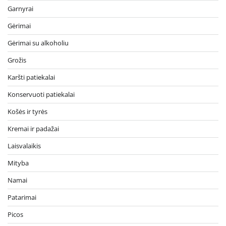
Garnyrai
Gėrimai
Gėrimai su alkoholiu
Grožis
Karšti patiekalai
Konservuoti patiekalai
Košės ir tyrės
Kremai ir padažai
Laisvalaikis
Mityba
Namai
Patarimai
Picos