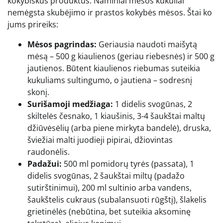
kokybiškus produktus. Naminiai mėsos kukuliai
nemėgsta skubėjimo ir prastos kokybės mėsos. Štai ko
jums prireiks:
Mėsos pagrindas:
Geriausia naudoti maišytą
mėsą – 500 g kiaulienos (geriau riebesnės) ir 500 g
jautienos. Būtent kiaulienos riebumas suteikia
kukuliams sultingumo, o jautiena – sodresnį
skonį.
Surišamoji medžiaga:
1 didelis svogūnas, 2
skiltelės česnako, 1 kiaušinis, 3-4 šaukštai maltų
džiūvėsėlių (arba piene mirkyta bandelė), druska,
šviežiai malti juodieji pipirai, džiovintas
raudonėlis.
Padažui:
500 ml pomidorų tyrės (passata), 1
didelis svogūnas, 2 šaukštai miltų (padažo
sutirštinimui), 200 ml sultinio arba vandens,
šaukštelis cukraus (subalansuoti rūgštį), šlakelis
grietinėlės (nebūtina, bet suteikia aksominę