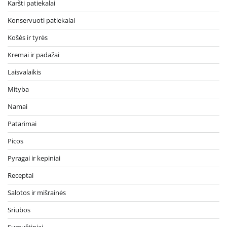
Karšti patiekalai
Konservuoti patiekalai
Košės ir tyrės
Kremai ir padažai
Laisvalaikis
Mityba
Namai
Patarimai
Picos
Pyragai ir kepiniai
Receptai
Salotos ir mišrainės
Sriubos