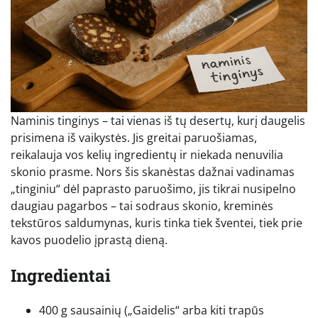
Naminis tinginys – tai vienas iš tų desertų, kurį daugelis
prisimena iš vaikystės. Jis greitai paruošiamas,
reikalauja vos kelių ingredientų ir niekada nenuvilia
skonio prasme. Nors šis skanėstas dažnai vadinamas
„tinginiu“ dėl paprasto paruošimo, jis tikrai nusipelno
daugiau pagarbos – tai sodraus skonio, kreminės
tekstūros saldumynas, kuris tinka tiek šventei, tiek prie
kavos puodelio įprastą dieną.
Ingredientai
400 g sausainių („Gaidelis“ arba kiti trapūs