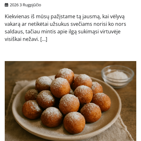
2026 3 Rugpjūčio
Kiekvienas iš mūsų pažįstame tą jausmą, kai vėlyvą
vakarą ar netikėtai užsukus svečiams norisi ko nors
saldaus, tačiau mintis apie ilgą sukimąsi virtuvėje
visiškai nežavi. […]