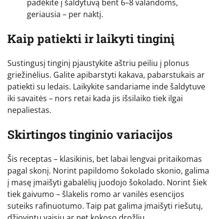
padėkite į šaldytuvą bent 6–8 valandoms,
geriausia – per naktį.
Kaip patiekti ir laikyti tinginį
Sustingusį tinginį pjaustykite aštriu peiliu į plonus
griežinėlius. Galite apibarstyti kakava, pabarstukais ar
patiekti su ledais. Laikykite sandariame inde šaldytuve
iki savaitės – nors retai kada jis išsilaiko tiek ilgai
nepaliestas.
Skirtingos tinginio variacijos
Šis receptas – klasikinis, bet labai lengvai pritaikomas
pagal skonį. Norint papildomo šokolado skonio, galima
į masę įmaišyti gabalėlių juodojo šokolado. Norint šiek
tiek gaivumo – šlakelis romo ar vanilės esencijos
suteiks rafinuotumo. Taip pat galima įmaišyti riešutų,
džiovintų vaisių ar net kokoso drožlių.