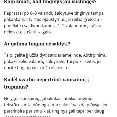
Kaip žinoti, kad tinginys jau sustingęs?
Paprastai po 6–8 valandų šaldytuve tinginys tampa
pakankamai tvirtas pjaustymui. Jei reikia greičiau –
padėkite į šaldymo kamerą 1–2 valandoms, tačiau
neleiskite sušalti iki galo.
Ar galima tinginį užšaldyti?
Taip, galite jį užšaldyti sandariame inde. Atitirpinimui
pakaks kelių valandų šaldytuve. Tai puiki išeitis, jei
norite tinginį pasiruošti iš anksto.
Kodėl svarbu nepertrinti sausainių į
trupinius?
Nelygūs sausainių gabaliukai suteikia tinginiui
tekstūros ir tą būdingą „mozaikos“ vaizdą pjūvyje. Jei
pertrinsite per smulkiai, tinginys gali tapti per daug