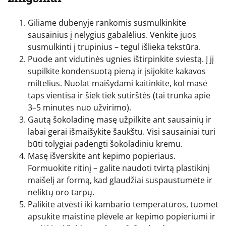
Giliame dubenyje rankomis susmulkinkite
sausainius į nelygius gabalėlius. Venkite juos
susmulkinti į trupinius – tegul išlieka tekstūra.
Puode ant vidutinės ugnies ištirpinkite sviestą. Į jį
supilkite kondensuotą pieną ir įsijokite kakavos
miltelius. Nuolat maišydami kaitinkite, kol masė
taps vientisa ir šiek tiek sutirštės (tai trunka apie
3–5 minutes nuo užvirimo).
Gautą šokoladinę masę užpilkite ant sausainių ir
labai gerai išmaišykite šaukštu. Visi sausainiai turi
būti tolygiai padengti šokoladiniu kremu.
Masę išverskite ant kepimo popieriaus.
Formuokite ritinį – galite naudoti tvirtą plastikinį
maišelį ar formą, kad glaudžiai suspaustumėte ir
neliktų oro tarpų.
Palikite atvėsti iki kambario temperatūros, tuomet
apsukite maistine plėvele ar kepimo popieriumi ir