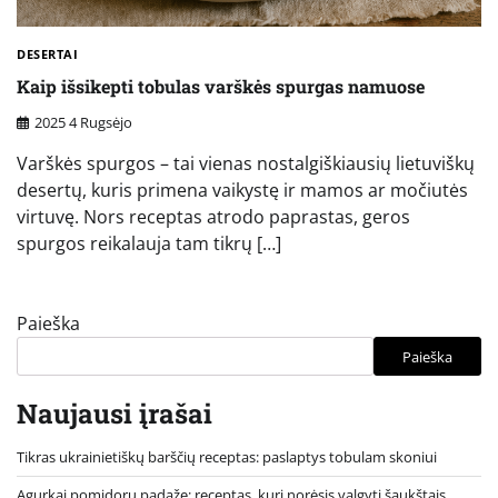
DESERTAI
Kaip išsikepti tobulas varškės spurgas namuose
2025 4 Rugsėjo
Varškės spurgos – tai vienas nostalgiškiausių lietuviškų
desertų, kuris primena vaikystę ir mamos ar močiutės
virtuvę. Nors receptas atrodo paprastas, geros
spurgos reikalauja tam tikrų […]
Paieška
Paieška
Naujausi įrašai
Tikras ukrainietiškų barščių receptas: paslaptys tobulam skoniui
Agurkai pomidorų padaže: receptas, kurį norėsis valgyti šaukštais