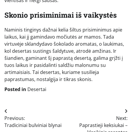
vientisas ir netgi sausas.
Skonio prisiminimai iš vaikystės
Naminis tinginys dažnai kelia šiltus prisiminimus apie
laikus, kai jį gamindavo močiutės ar mamos. Tada
virtuvėje sklandydavo šokolado aromatas, o laukimas,
kol desertas sustings šaldytuve, atrodė amžinas. Ir
šiandien, gaminant šį paprastą desertą, galima grįžti į
tuos laikus ir pasidalinti saldžiu malonumu su
artimaisiais. Tai desertas, kuriame susilieja
paprastumas, nostalgija ir tikras skonis.
Posted in
Desertai
Navigacija
Previous:
Next:
tarp
Tradiciniai bulviniai blynai
Paprastieji keksiukai –