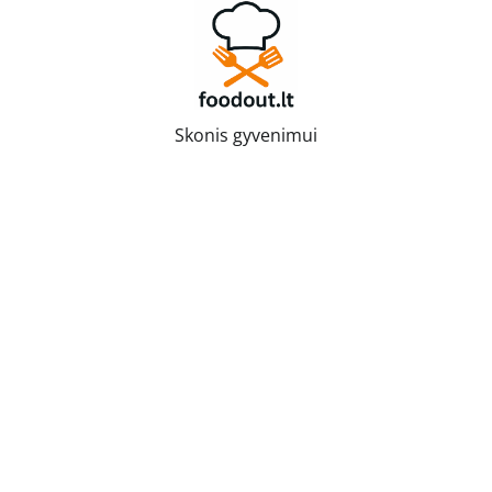
Skip
to
content
Skonis gyvenimui