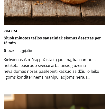
DESERTAI
Sluoksniuotos tešlos sausainiai: skanus desertas per
15 min.
2026 1 Rugpjūčio
Kiekvienas iš mūsų pažįsta tą jausmą, kai namuose
netikėtai pasirodo svečiai arba tiesiog užeina
nevaldomas noras pasilepinti kažkuo saldžiu, o laiko
ilgoms konditerinėms manipuliacijoms nėra. […]