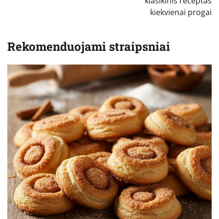
įrašų
klasikinis receptas
kiekvienai progai
Rekomenduojami straipsniai