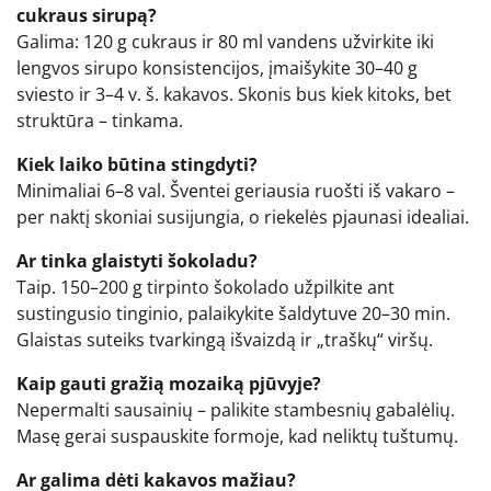
cukraus sirupą?
Galima: 120 g cukraus ir 80 ml vandens užvirkite iki
lengvos sirupo konsistencijos, įmaišykite 30–40 g
sviesto ir 3–4 v. š. kakavos. Skonis bus kiek kitoks, bet
struktūra – tinkama.
Kiek laiko būtina stingdyti?
Minimaliai 6–8 val. Šventei geriausia ruošti iš vakaro –
per naktį skoniai susijungia, o riekelės pjaunasi idealiai.
Ar tinka glaistyti šokoladu?
Taip. 150–200 g tirpinto šokolado užpilkite ant
sustingusio tinginio, palaikykite šaldytuve 20–30 min.
Glaistas suteiks tvarkingą išvaizdą ir „traškų“ viršų.
Kaip gauti gražią mozaiką pjūvyje?
Nepermalti sausainių – palikite stambesnių gabalėlių.
Masę gerai suspauskite formoje, kad neliktų tuštumų.
Ar galima dėti kakavos mažiau?