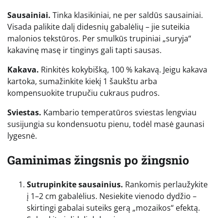
Sausainiai.
Tinka klasikiniai, ne per saldūs sausainiai.
Visada palikite dalį didesnių gabalėlių – jie suteikia
malonios tekstūros. Per smulkūs trupiniai „suryja“
kakavinę masę ir tinginys gali tapti sausas.
Kakava.
Rinkitės kokybišką, 100 % kakavą. Jeigu kakava
kartoka, sumažinkite kiekį 1 šaukštu arba
kompensuokite trupučiu cukraus pudros.
Sviestas.
Kambario temperatūros sviestas lengviau
susijungia su kondensuotu pienu, todėl masė gaunasi
lygesnė.
Gaminimas žingsnis po žingsnio
Sutrupinkite sausainius.
Rankomis perlaužykite
į 1–2 cm gabalėlius. Nesiekite vienodo dydžio –
skirtingi gabalai suteiks gerą „mozaikos“ efektą.