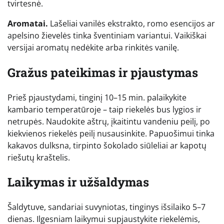
tvirtesnė.
Aromatai.
Lašeliai vanilės ekstrakto, romo esencijos ar
apelsino žievelės tinka šventiniam variantui. Vaikiškai
versijai aromatų nedėkite arba rinkitės vanilę.
Gražus pateikimas ir pjaustymas
Prieš pjaustydami, tinginį 10–15 min. palaikykite
kambario temperatūroje – taip riekelės bus lygios ir
netrupės. Naudokite aštrų, įkaitintu vandeniu peilį, po
kiekvienos riekelės peilį nusausinkite. Papuošimui tinka
kakavos dulksna, tirpinto šokolado siūleliai ar kapotų
riešutų kraštelis.
Laikymas ir užšaldymas
Šaldytuve, sandariai suvyniotas, tinginys išsilaiko 5–7
dienas. Ilgesniam laikymui supjaustykite riekelėmis,