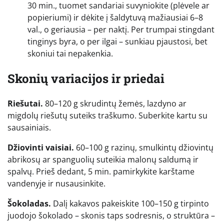
30 min., tuomet sandariai suvyniokite (plėvele ar
popieriumi) ir dėkite į šaldytuvą mažiausiai 6–8
val., o geriausia – per naktį. Per trumpai stingdant
tinginys byra, o per ilgai – sunkiau pjaustosi, bet
skoniui tai nepakenkia.
Skonių variacijos ir priedai
Riešutai.
80–120 g skrudintų žemės, lazdyno ar
migdolų riešutų suteiks traškumo. Suberkite kartu su
sausainiais.
Džiovinti vaisiai.
60–100 g razinų, smulkintų džiovintų
abrikosų ar spanguolių suteikia malonų saldumą ir
spalvų. Prieš dedant, 5 min. pamirkykite karštame
vandenyje ir nusausinkite.
Šokoladas.
Dalį kakavos pakeiskite 100–150 g tirpinto
juodojo šokolado – skonis taps sodresnis, o struktūra –