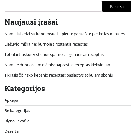
Paieška
Naujausi įrašai
Naminiai ledai su kondensuotu pienu: paruošite per kelias minutes
Liežuvio mišrainė: burnoje tirpstantis receptas
Tobulai traškūs vištienos sparneliai: geriausias receptas
Naminė duona su mielėmis: paprastas receptas kiekvienam
Tikrasis čičinsko kepsnio receptas: paslaptys tobulam skoniui
Kategorijos
Apkepai
Be kategorijos
Blynai ir vafliai
Desertai