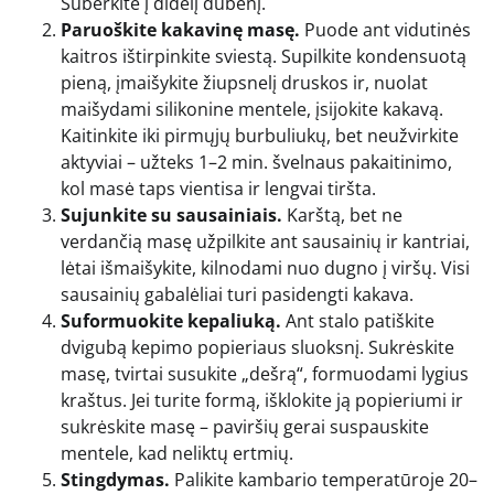
Suberkite į didelį dubenį.
Paruoškite kakavinę masę.
Puode ant vidutinės
kaitros ištirpinkite sviestą. Supilkite kondensuotą
pieną, įmaišykite žiupsnelį druskos ir, nuolat
maišydami silikonine mentele, įsijokite kakavą.
Kaitinkite iki pirmųjų burbuliukų, bet neužvirkite
aktyviai – užteks 1–2 min. švelnaus pakaitinimo,
kol masė taps vientisa ir lengvai tiršta.
Sujunkite su sausainiais.
Karštą, bet ne
verdančią masę užpilkite ant sausainių ir kantriai,
lėtai išmaišykite, kilnodami nuo dugno į viršų. Visi
sausainių gabalėliai turi pasidengti kakava.
Suformuokite kepaliuką.
Ant stalo patiškite
dvigubą kepimo popieriaus sluoksnį. Sukrėskite
masę, tvirtai susukite „dešrą“, formuodami lygius
kraštus. Jei turite formą, išklokite ją popieriumi ir
sukrėskite masę – paviršių gerai suspauskite
mentele, kad neliktų ertmių.
Stingdymas.
Palikite kambario temperatūroje 20–