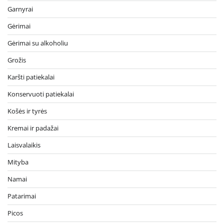
Garnyrai
Gėrimai
Gėrimai su alkoholiu
Grožis
Karšti patiekalai
Konservuoti patiekalai
Košės ir tyrės
Kremai ir padažai
Laisvalaikis
Mityba
Namai
Patarimai
Picos