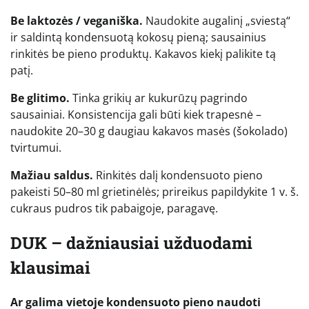
Be laktozės / veganiška.
Naudokite augalinį „sviestą“
ir saldintą kondensuotą kokosų pieną; sausainius
rinkitės be pieno produktų. Kakavos kiekį palikite tą
patį.
Be glitimo.
Tinka grikių ar kukurūzų pagrindo
sausainiai. Konsistencija gali būti kiek trapesnė –
naudokite 20–30 g daugiau kakavos masės (šokolado)
tvirtumui.
Mažiau saldus.
Rinkitės dalį kondensuoto pieno
pakeisti 50–80 ml grietinėlės; prireikus papildykite 1 v. š.
cukraus pudros tik pabaigoje, paragavę.
DUK – dažniausiai užduodami
klausimai
Ar galima vietoje kondensuoto pieno naudoti