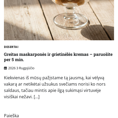
DESERTAI
Greitas maskarponės ir grietinėlės kremas – paruošite
per 5 min.
2026 3 Rugpjūčio
Kiekvienas iš mūsų pažįstame tą jausmą, kai vėlyvą
vakarą ar netikėtai užsukus svečiams norisi ko nors
saldaus, tačiau mintis apie ilgą sukimąsi virtuvėje
visiškai nežavi. […]
Paieška