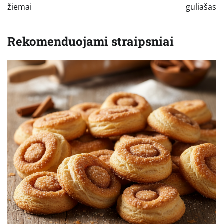
įrašų
žiemai
guliašas
Rekomenduojami straipsniai