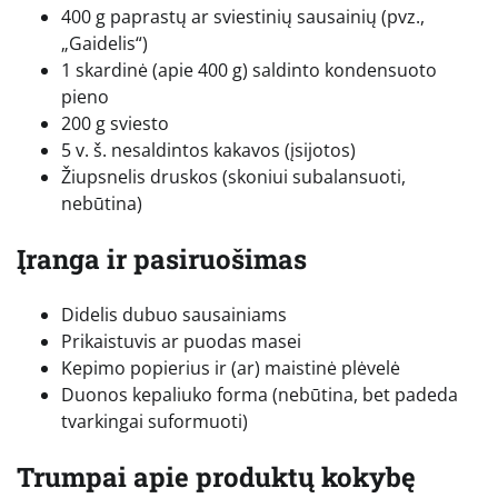
400 g paprastų ar sviestinių sausainių (pvz.,
„Gaidelis“)
1 skardinė (apie 400 g) saldinto kondensuoto
pieno
200 g sviesto
5 v. š. nesaldintos kakavos (įsijotos)
Žiupsnelis druskos (skoniui subalansuoti,
nebūtina)
Įranga ir pasiruošimas
Didelis dubuo sausainiams
Prikaistuvis ar puodas masei
Kepimo popierius ir (ar) maistinė plėvelė
Duonos kepaliuko forma (nebūtina, bet padeda
tvarkingai suformuoti)
Trumpai apie produktų kokybę