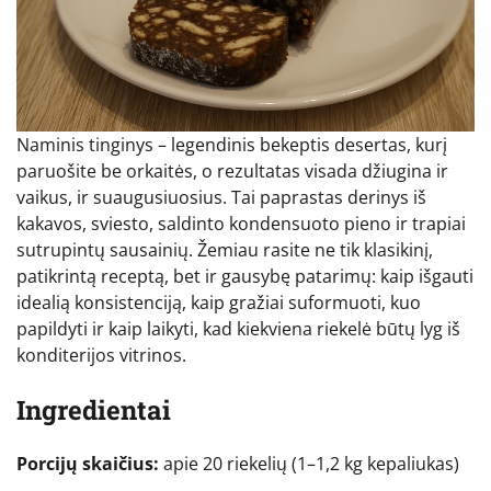
Naminis tinginys – legendinis bekeptis desertas, kurį
paruošite be orkaitės, o rezultatas visada džiugina ir
vaikus, ir suaugusiuosius. Tai paprastas derinys iš
kakavos, sviesto, saldinto kondensuoto pieno ir trapiai
sutrupintų sausainių. Žemiau rasite ne tik klasikinį,
patikrintą receptą, bet ir gausybę patarimų: kaip išgauti
idealią konsistenciją, kaip gražiai suformuoti, kuo
papildyti ir kaip laikyti, kad kiekviena riekelė būtų lyg iš
konditerijos vitrinos.
Ingredientai
Porcijų skaičius:
apie 20 riekelių (1–1,2 kg kepaliukas)