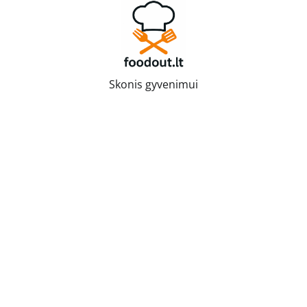
Skip
to
content
Skonis gyvenimui