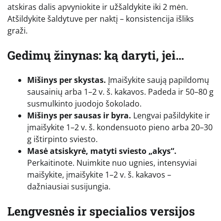
atskiras dalis apvyniokite ir užšaldykite iki 2 mėn.
Atšildykite šaldytuve per naktį – konsistencija išliks
graži.
Gedimų žinynas: ką daryti, jei…
Mišinys per skystas.
Įmaišykite saują papildomų
sausainių arba 1–2 v. š. kakavos. Padeda ir 50–80 g
susmulkinto juodojo šokolado.
Mišinys per sausas ir byra.
Lengvai pašildykite ir
įmaišykite 1–2 v. š. kondensuoto pieno arba 20–30
g ištirpinto sviesto.
Masė atsiskyrė, matyti sviesto „akys“.
Perkaitinote. Nuimkite nuo ugnies, intensyviai
maišykite, įmaišykite 1–2 v. š. kakavos –
dažniausiai susijungia.
Lengvesnės ir specialios versijos