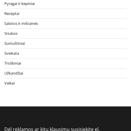
Pyragai ir kepiniai
Receptai
Salotos ir mišrainės
Sriubos
Sumuštiniai
Sveikata
Troškiniai
Užkandžiai
Vaikai
Dėl reklamos ar kitų klausimų susisiekite el.