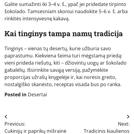
Galite sumažinti iki 3–4 v. š., ypač jei pridedate tirpinto
šokolado. Tamsesniam skoniui naudokite 5–6 v. š. arba
rinkitės intensyvesnę kakavą.
Kai tinginys tampa namų tradicija
Tinginys – vienas tų desertų, kurie užburia savo
paprastumu. Kiekviena šeima turi mėgstamą priedą:
vieni prideda riešutų, kiti – džiovintų uogų ar šokolado
gabalėlių. Išsirinkite savąją versiją, pažymėkite
proporcijas užrašų knygelėje ir, kai norėsis greito,
nostalgiško skanėsto, receptas visada bus po ranka.
Posted in
Desertai
Navigacija
Previous:
Next:
tarp
Cukinijų ir paprikų mišrainė
Tradicinis kiaulienos