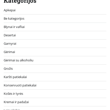
Kategorijos
Apkepai
Be kategorijos
Blynai ir vafliai
Desertai
Garnyrai
Gėrimai
Gėrimai su alkoholiu
Grožis
Karšti patiekalai
Konservuoti patiekalai
Košės ir tyrės
Kremai ir padažai