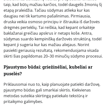
taip, kad būtų mažiau karčios, todėl daugelis žmonių šį
etapą praleidžia. Tačiau sūdymas atlieka kur kas
daugiau nei tik kartumo pašalinimas. Pirmiausia,
druska veikia osmoso principu ir ištraukia iš daržovės
drėgmės perteklių. Tai reiškia, kad kepant orkaitėje
baklažanai greičiau apskrus ir netaps koše. Antra,
sūdymas suardo kempinišką daržovės struktūrą, todėl
kepant ji sugeria kur kas mažiau aliejaus. Norint
pasiekti geriausią rezultatą, rekomenduojama visada
skirti šias papildomas 20–30 minučių sūdymo procesui.
Pjaustymo būdai: griežinėliai, kubeliai ar
puselės?
Priklausomai nuo to, kaip planuojate patiekti daržovę,
pjaustymo būdas gali smarkiai skirtis. Kiekvienas
metodas suteikia skirtingą patiekalo tekstūrą ir
pritaikymo galimybes.