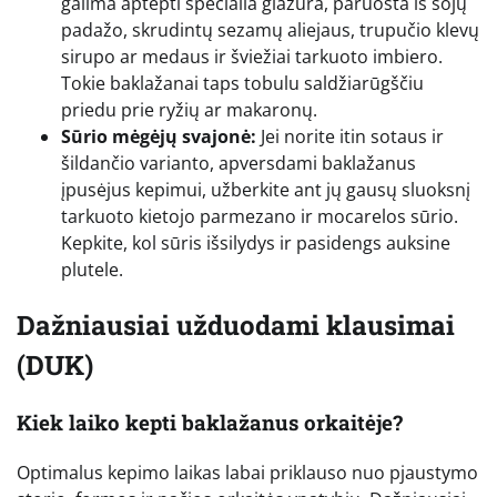
galima aptepti specialia glazūra, paruošta iš sojų
padažo, skrudintų sezamų aliejaus, trupučio klevų
sirupo ar medaus ir šviežiai tarkuoto imbiero.
Tokie baklažanai taps tobulu saldžiarūgščiu
priedu prie ryžių ar makaronų.
Sūrio mėgėjų svajonė:
Jei norite itin sotaus ir
šildančio varianto, apversdami baklažanus
įpusėjus kepimui, užberkite ant jų gausų sluoksnį
tarkuoto kietojo parmezano ir mocarelos sūrio.
Kepkite, kol sūris išsilydys ir pasidengs auksine
plutele.
Dažniausiai užduodami klausimai
(DUK)
Kiek laiko kepti baklažanus orkaitėje?
Optimalus kepimo laikas labai priklauso nuo pjaustymo