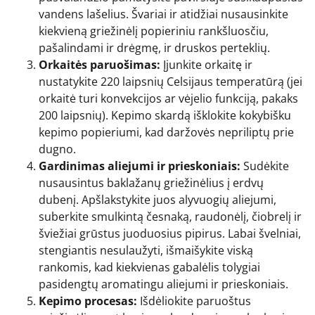
vandens lašelius. Švariai ir atidžiai nusausinkite
kiekvieną griežinėlį popieriniu rankšluosčiu,
pašalindami ir drėgmę, ir druskos perteklių.
Orkaitės paruošimas:
Įjunkite orkaitę ir
nustatykite 220 laipsnių Celsijaus temperatūrą (jei
orkaitė turi konvekcijos ar vėjelio funkciją, pakaks
200 laipsnių). Kepimo skardą išklokite kokybišku
kepimo popieriumi, kad daržovės nepriliptų prie
dugno.
Gardinimas aliejumi ir prieskoniais:
Sudėkite
nusausintus baklažanų griežinėlius į erdvų
dubenį. Apšlakstykite juos alyvuogių aliejumi,
suberkite smulkintą česnaką, raudonėlį, čiobrelį ir
šviežiai grūstus juoduosius pipirus. Labai švelniai,
stengiantis nesulaužyti, išmaišykite viską
rankomis, kad kiekvienas gabalėlis tolygiai
pasidengtų aromatingu aliejumi ir prieskoniais.
Kepimo procesas:
Išdėliokite paruoštus