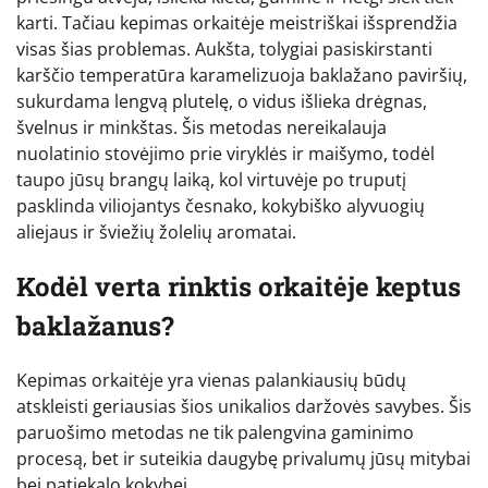
karti. Tačiau kepimas orkaitėje meistriškai išsprendžia
visas šias problemas. Aukšta, tolygiai pasiskirstanti
karščio temperatūra karamelizuoja baklažano paviršių,
sukurdama lengvą plutelę, o vidus išlieka drėgnas,
švelnus ir minkštas. Šis metodas nereikalauja
nuolatinio stovėjimo prie viryklės ir maišymo, todėl
taupo jūsų brangų laiką, kol virtuvėje po truputį
pasklinda viliojantys česnako, kokybiško alyvuogių
aliejaus ir šviežių žolelių aromatai.
Kodėl verta rinktis orkaitėje keptus
baklažanus?
Kepimas orkaitėje yra vienas palankiausių būdų
atskleisti geriausias šios unikalios daržovės savybes. Šis
paruošimo metodas ne tik palengvina gaminimo
procesą, bet ir suteikia daugybę privalumų jūsų mitybai
bei patiekalo kokybei.