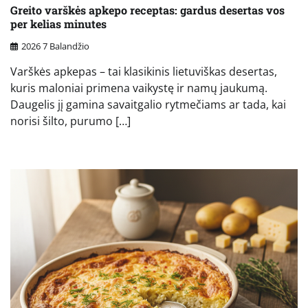
Greito varškės apkepo receptas: gardus desertas vos
per kelias minutes
2026 7 Balandžio
Varškės apkepas – tai klasikinis lietuviškas desertas,
kuris maloniai primena vaikystę ir namų jaukumą.
Daugelis jį gamina savaitgalio rytmečiams ar tada, kai
norisi šilto, purumo […]