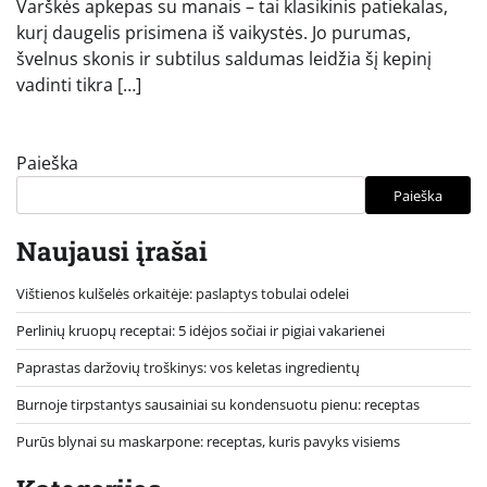
Varškės apkepas su manais – tai klasikinis patiekalas,
kurį daugelis prisimena iš vaikystės. Jo purumas,
švelnus skonis ir subtilus saldumas leidžia šį kepinį
vadinti tikra […]
Paieška
Paieška
Naujausi įrašai
Vištienos kulšelės orkaitėje: paslaptys tobulai odelei
Perlinių kruopų receptai: 5 idėjos sočiai ir pigiai vakarienei
Paprastas daržovių troškinys: vos keletas ingredientų
Burnoje tirpstantys sausainiai su kondensuotu pienu: receptas
Purūs blynai su maskarpone: receptas, kuris pavyks visiems