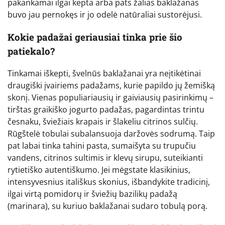
pakankamai ilgai kepta arba pats žalias baklažanas
buvo jau pernokęs ir jo odelė natūraliai sustorėjusi.
Kokie padažai geriausiai tinka prie šio
patiekalo?
Tinkamai iškepti, švelnūs baklažanai yra neįtikėtinai
draugiški įvairiems padažams, kurie papildo jų žemišką
skonį. Vienas populiariausių ir gaiviausių pasirinkimų –
tirštas graikiško jogurto padažas, pagardintas trintu
česnaku, šviežiais krapais ir šlakeliu citrinos sulčių.
Rūgštelė tobulai subalansuoja daržovės sodrumą. Taip
pat labai tinka tahini pasta, sumaišyta su trupučiu
vandens, citrinos sultimis ir klevų sirupu, suteikianti
rytietiško autentiškumo. Jei mėgstate klasikinius,
intensyvesnius itališkus skonius, išbandykite tradicinį,
ilgai virtą pomidorų ir šviežių bazilikų padažą
(marinara), su kuriuo baklažanai sudaro tobulą porą.