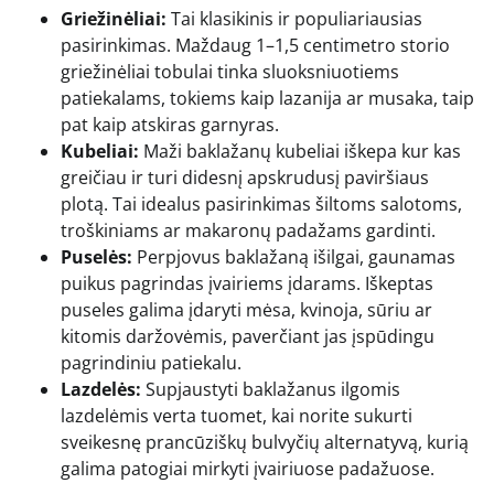
Griežinėliai:
Tai klasikinis ir populiariausias
pasirinkimas. Maždaug 1–1,5 centimetro storio
griežinėliai tobulai tinka sluoksniuotiems
patiekalams, tokiems kaip lazanija ar musaka, taip
pat kaip atskiras garnyras.
Kubeliai:
Maži baklažanų kubeliai iškepa kur kas
greičiau ir turi didesnį apskrudusį paviršiaus
plotą. Tai idealus pasirinkimas šiltoms salotoms,
troškiniams ar makaronų padažams gardinti.
Puselės:
Perpjovus baklažaną išilgai, gaunamas
puikus pagrindas įvairiems įdarams. Iškeptas
puseles galima įdaryti mėsa, kvinoja, sūriu ar
kitomis daržovėmis, paverčiant jas įspūdingu
pagrindiniu patiekalu.
Lazdelės:
Supjaustyti baklažanus ilgomis
lazdelėmis verta tuomet, kai norite sukurti
sveikesnę prancūziškų bulvyčių alternatyvą, kurią
galima patogiai mirkyti įvairiuose padažuose.