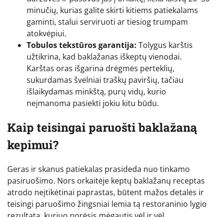
minučių, kurias galite skirti kitiems patiekalams
gaminti, stalui serviruoti ar tiesiog trumpam
atokvėpiui.
Tobulos tekstūros garantija:
Tolygus karštis
užtikrina, kad baklažanas iškeptų vienodai.
Karštas oras išgarina drėgmės perteklių,
sukurdamas švelniai traškų paviršių, tačiau
išlaikydamas minkštą, purų vidų, kurio
neįmanoma pasiekti jokiu kitu būdu.
Kaip teisingai paruošti baklažaną
kepimui?
Geras ir skanus patiekalas prasideda nuo tinkamo
pasiruošimo. Nors orkaitėje keptų baklažanų receptas
atrodo neįtikėtinai paprastas, būtent mažos detalės ir
teisingi paruošimo žingsniai lemia tą restoraninio lygio
rezultatą, kuriuo norėsis mėgautis vėl ir vėl.