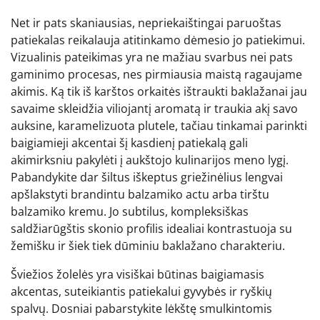
Net ir pats skaniausias, nepriekaištingai paruoštas
patiekalas reikalauja atitinkamo dėmesio jo patiekimui.
Vizualinis pateikimas yra ne mažiau svarbus nei pats
gaminimo procesas, nes pirmiausia maistą ragaujame
akimis. Ką tik iš karštos orkaitės ištraukti baklažanai jau
savaime skleidžia viliojantį aromatą ir traukia akį savo
auksine, karamelizuota plutele, tačiau tinkamai parinkti
baigiamieji akcentai šį kasdienį patiekalą gali
akimirksniu pakylėti į aukštojo kulinarijos meno lygį.
Pabandykite dar šiltus iškeptus griežinėlius lengvai
apšlakstyti brandintu balzamiko actu arba tirštu
balzamiko kremu. Jo subtilus, kompleksiškas
saldžiarūgštis skonio profilis idealiai kontrastuoja su
žemišku ir šiek tiek dūminiu baklažano charakteriu.
Šviežios žolelės yra visiškai būtinas baigiamasis
akcentas, suteikiantis patiekalui gyvybės ir ryškių
spalvų. Dosniai pabarstykite lėkštę smulkintomis