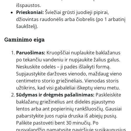
išspaustos.
Prieskoniai:
Šviežiai grūsti juodieji pipirai,
džiovintas raudonėlis arba čiobrelis (po 1 arbatinį
šaukštelį).
Gaminimo eiga
Paruošimas:
Kruopščiai nuplaukite baklažanus
po tekančiu vandeniu ir nupjaukite žalius galus.
Neskuskite odelės – ji padės išlaikyti formą.
Supjaustykite daržoves vienodo, maždaug vieno
centimetro storio griežinėliais. Vienodas storis
užtikrins, kad visi gabalėliai iškeptų vienu metu.
Sūdymas ir drėgmės pašalinimas:
Paskleiskite
baklažanų griežinėlius ant didelės pjaustymo
lentos arba ant popierinių rankšluosčių. Gausiai
pabarstykite juos rupia druska iš abiejų pusių.
Palikite pastovėti bent 30 minučių. Po
pusvalandžio pamatysite paviršiuje susikaupusius