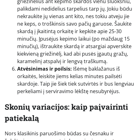
griežinėlius ant kepimo skardos vienu sluoksniu,
palikdami nedidelius tarpelius tarp jų. Jokiu būdu
nekraukite jų vienas ant kito, nes tokiu atveju jie
ne keps, o troškinsis savo pačių garuose. Šaukite
skardą į įkaitintą orkaitę ir kepkite apie 25-30
minučių. Įpusėjus kepimo laikui (po maždaug 15
minučių), ištraukite skardą ir atsargiai apverskite
kiekvieną griežinėlį, kad abi pusės įgautų gražų,
karamelinį atspalvį ir lengvą traškumą.
Atvėsinimas ir poilsis:
Išėmę baklažanus iš
orkaitės, leiskite jiems kelias minutes pailsėti
skardoje. Taip jie šiek tiek sutvirtės ir bus lengviau
perkeliami į serviravimo lėkštę nesubyrėjus.
Skonių variacijos: kaip paįvairinti
patiekalą
Nors klasikinis paruošimo būdas su česnaku ir