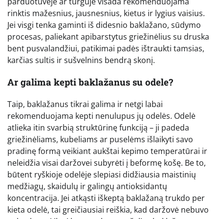
parduotuvėje ar turguje visada rekomenduojama
rinktis mažesnius, jausnesnius, kietus ir lygius vaisius.
Jei visgi tenka gaminti iš didesnio baklažano, sūdymo
procesas, paliekant apibarstytus griežinėlius su druska
bent pusvalandžiui, patikimai padės ištraukti tamsias,
karčias sultis ir sušvelnins bendrą skonį.
Ar galima kepti baklažanus su odele?
Taip, baklažanus tikrai galima ir netgi labai
rekomenduojama kepti nenulupus jų odelės. Odelė
atlieka itin svarbią struktūrinę funkciją – ji padeda
griežinėliams, kubeliams ar puselėms išlaikyti savo
pradinę formą veikiant aukštai kepimo temperatūrai ir
neleidžia visai daržovei subyrėti į beformę košę. Be to,
būtent ryškioje odelėje slepiasi didžiausia maistinių
medžiagų, skaidulų ir galingų antioksidantų
koncentracija. Jei atkąsti iškeptą baklažaną trukdo per
kieta odelė, tai greičiausiai reiškia, kad daržovė nebuvo