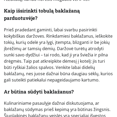
Kaip išsirinkti tobulą baklažaną
parduotuvėje?
Prieš pradedant gaminti, labai svarbu pasirinkti
kokybiškas daržoves. Rinkdamiesi baklažanus, ieškokite
tokių, kurių odelė yra lygi, įtempta, blizganti ir be jokių
įbrėžimų ar tamsių dėmių. Daržovė turėtų atrodyti
sunki savo dydžiui – tai rodo, kad ji yra šviežia ir pilna
drėgmės. Taip pat atkreipkite dėmesį į kotelį: jis turi
būti ryškiai žalios spalvos. Venkite labai didelių
baklažanų, nes juose dažnai būna daugiau sėklų, kurios
gali suteikti patiekalui nepageidaujamo kartumo.
Ar būtina sūdyti baklažanus?
Kulinariniame pasaulyje dažnai diskutuojama, ar
baklažanų sūdymas prieš kepimą yra būtinas žingsnis.
Šiuolaikinės baklažanų veislės yra specialiai išvestos