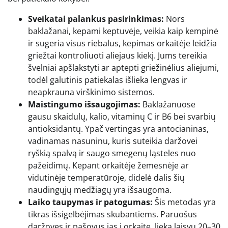
Sveikatai palankus pasirinkimas:
Nors
baklažanai, kepami keptuvėje, veikia kaip kempinė
ir sugeria visus riebalus, kepimas orkaitėje leidžia
griežtai kontroliuoti aliejaus kiekį. Jums tereikia
švelniai apšlakstyti ar aptepti griežinėlius aliejumi,
todėl galutinis patiekalas išlieka lengvas ir
neapkrauna virškinimo sistemos.
Maistingumo išsaugojimas:
Baklažanuose
gausu skaidulų, kalio, vitaminų C ir B6 bei svarbių
antioksidantų. Ypač vertingas yra antocianinas,
vadinamas nasuninu, kuris suteikia daržovei
ryškią spalvą ir saugo smegenų ląsteles nuo
pažeidimų. Kepant orkaitėje žemesnėje ar
vidutinėje temperatūroje, didelė dalis šių
naudingųjų medžiagų yra išsaugoma.
Laiko taupymas ir patogumas:
Šis metodas yra
tikras išsigelbėjimas skubantiems. Paruošus
daržoves ir pašovus jas į orkaitę, lieka laisvų 20–30