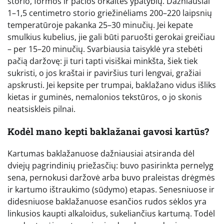
storio, formos ir pačios orkaitės ypatybių. Dažniausiai
1–1,5 centimetro storio griežinėliams 200–220 laipsnių
temperatūroje pakanka 25–30 minučių. Jei kepate
smulkius kubelius, jie gali būti paruošti gerokai greičiau
– per 15–20 minučių. Svarbiausia taisyklė yra stebėti
pačią daržovę: ji turi tapti visiškai minkšta, šiek tiek
sukristi, o jos kraštai ir paviršius turi lengvai, gražiai
apskrusti. Jei kepsite per trumpai, baklažano vidus išliks
kietas ir guminės, nemalonios tekstūros, o jo skonis
neatsiskleis pilnai.
Kodėl mano kepti baklažanai gavosi kartūs?
Kartumas baklažanuose dažniausiai atsiranda dėl
dviejų pagrindinių priežasčių: buvo pasirinkta pernelyg
sena, pernokusi daržovė arba buvo praleistas drėgmės
ir kartumo ištraukimo (sūdymo) etapas. Senesniuose ir
didesniuose baklažanuose esančios rudos sėklos yra
linkusios kaupti alkaloidus, sukeliančius kartumą. Todėl