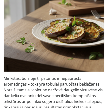
Minkštas, burnoje tirpstantis ir nepaprastai
aromatingas – toks yra tobulai paruoštas baklažanas.
Nors ši tamsiai violetinė daržovė daugelio virtuvėse vis
dar kelia dvejonių dėl savo specifiškos kempiniškos
tekstūros ar polinkio sugerti didžiulius kiekius aliejaus,
tinkamai ją paruošus, rezultatas pranoksta visus