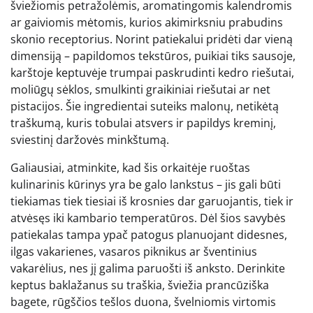
šviežiomis petražolėmis, aromatingomis kalendromis
ar gaiviomis mėtomis, kurios akimirksniu prabudins
skonio receptorius. Norint patiekalui pridėti dar vieną
dimensiją – papildomos tekstūros, puikiai tiks sausoje,
karštoje keptuvėje trumpai paskrudinti kedro riešutai,
moliūgų sėklos, smulkinti graikiniai riešutai ar net
pistacijos. Šie ingredientai suteiks malonų, netikėtą
traškumą, kuris tobulai atsvers ir papildys kreminį,
sviestinį daržovės minkštumą.
Galiausiai, atminkite, kad šis orkaitėje ruoštas
kulinarinis kūrinys yra be galo lankstus – jis gali būti
tiekiamas tiek tiesiai iš krosnies dar garuojantis, tiek ir
atvėsęs iki kambario temperatūros. Dėl šios savybės
patiekalas tampa ypač patogus planuojant didesnes,
ilgas vakarienes, vasaros piknikus ar šventinius
vakarėlius, nes jį galima paruošti iš anksto. Derinkite
keptus baklažanus su traškia, šviežia prancūziška
bagete, rūgščios tešlos duona, švelniomis virtomis