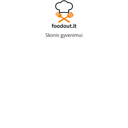
Skip
to
content
Skonis gyvenimui