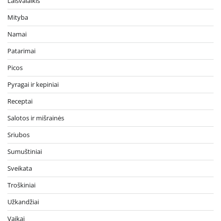
Laisvalaikis
Mityba
Namai
Patarimai
Picos
Pyragai ir kepiniai
Receptai
Salotos ir mišrainės
Sriubos
Sumuštiniai
Sveikata
Troškiniai
Užkandžiai
Vaikai