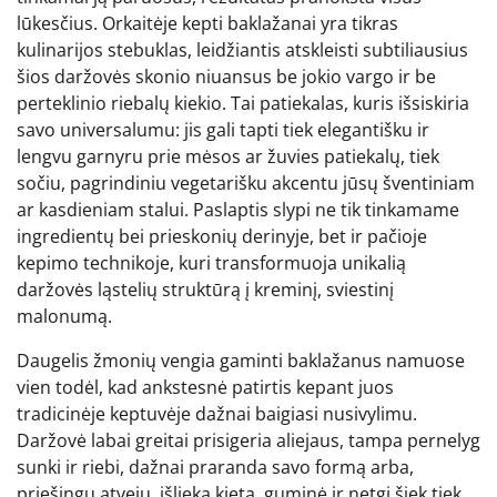
lūkesčius. Orkaitėje kepti baklažanai yra tikras
kulinarijos stebuklas, leidžiantis atskleisti subtiliausius
šios daržovės skonio niuansus be jokio vargo ir be
perteklinio riebalų kiekio. Tai patiekalas, kuris išsiskiria
savo universalumu: jis gali tapti tiek elegantišku ir
lengvu garnyru prie mėsos ar žuvies patiekalų, tiek
sočiu, pagrindiniu vegetarišku akcentu jūsų šventiniam
ar kasdieniam stalui. Paslaptis slypi ne tik tinkamame
ingredientų bei prieskonių derinyje, bet ir pačioje
kepimo technikoje, kuri transformuoja unikalią
daržovės ląstelių struktūrą į kreminį, sviestinį
malonumą.
Daugelis žmonių vengia gaminti baklažanus namuose
vien todėl, kad ankstesnė patirtis kepant juos
tradicinėje keptuvėje dažnai baigiasi nusivylimu.
Daržovė labai greitai prisigeria aliejaus, tampa pernelyg
sunki ir riebi, dažnai praranda savo formą arba,
priešingu atveju, išlieka kieta, guminė ir netgi šiek tiek