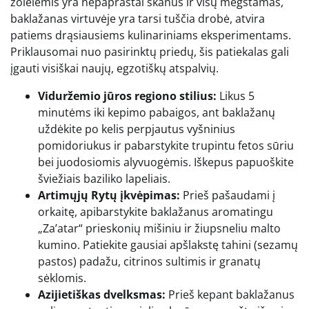
žolelėmis yra nepaprastai skanus ir visų mėgstamas,
baklažanas virtuvėje yra tarsi tuščia drobė, atvira
patiems drąsiausiems kulinariniams eksperimentams.
Priklausomai nuo pasirinktų priedų, šis patiekalas gali
įgauti visiškai naujų, egzotiškų atspalvių.
Viduržemio jūros regiono stilius:
Likus 5
minutėms iki kepimo pabaigos, ant baklažanų
uždėkite po kelis perpjautus vyšninius
pomidoriukus ir pabarstykite trupintu fetos sūriu
bei juodosiomis alyvuogėmis. Iškepus papuoškite
šviežiais baziliko lapeliais.
Artimųjų Rytų įkvėpimas:
Prieš pašaudami į
orkaitę, apibarstykite baklažanus aromatingu
„Za’atar“ prieskonių mišiniu ir žiupsneliu malto
kumino. Patiekite gausiai apšlakstę tahini (sezamų
pastos) padažu, citrinos sultimis ir granatų
sėklomis.
Azijietiškas dvelksmas:
Prieš kepant baklažanus