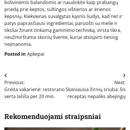
bolivinėmis balandomis ar naudokite kaip prabangų
priedą prie keptos, sultingos vištienos ar ėrienos
kepsnių. Kiekvienas suvalgytas kąsnis liudys, kad net ir
patys paprasčiausi ingredientai, paruošti su meile ir
tiksliai žinant tinkamą gaminimo techniką, virsta tikra,
neužmirštama skonių švente, kuriai atsispirti tiesiog
neįmanoma.
Posted in
Apkepai
Navigacija
Previous:
Next:
tarp
Greita vakarienė: restorano
Skaniausia žirnių sriuba: šis
įrašų
verta lašiša per 20 min.
receptas nepaliks abejingų
Rekomenduojami straipsniai