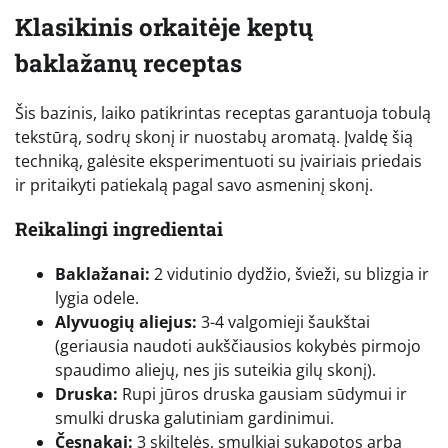
Klasikinis orkaitėje keptų
baklažanų receptas
Šis bazinis, laiko patikrintas receptas garantuoja tobulą
tekstūrą, sodrų skonį ir nuostabų aromatą. Įvaldę šią
techniką, galėsite eksperimentuoti su įvairiais priedais
ir pritaikyti patiekalą pagal savo asmeninį skonį.
Reikalingi ingredientai
Baklažanai:
2 vidutinio dydžio, švieži, su blizgia ir
lygia odele.
Alyvuogių aliejus:
3-4 valgomieji šaukštai
(geriausia naudoti aukščiausios kokybės pirmojo
spaudimo aliejų, nes jis suteikia gilų skonį).
Druska:
Rupi jūros druska gausiam sūdymui ir
smulki druska galutiniam gardinimui.
Česnakai:
3 skiltelės, smulkiai sukapotos arba