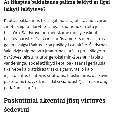
Ar iškeptus baklažanus galima šaldyti ar ilgai
laikyti šaldytuve?
Keptus baklažanus tikrai galima saugoti, tačiau svarbu
žinoti, kaip tai daryti teisingai, kad nenukentėtų jų
tekstūra. Šaldytuve hermetiškame indelyje iškepti
baklažanai išliks švieži ir skanūs apie 3–5 dienas. Juos
galima valgyti šaltus arba pašildyti orkaitėje. Šaldymas
šaldiklyje taip pat yra įmanomas, tačiau po atšildymo
daržovės tekstūra taps gerokai minkštesnė ir labiau
vandeninga. Todėl atšildyti kepti baklažanai geriausiai
tiks nebe kaip atskiras traškus garnyras, o kaip
ingredientas trintoms sriuboms, troškiniams, daržovių
paštetams (pavyzdžiui, „Baba Ganoush“) ar makaronų
padažams ruošti.
Paskutiniai akcentai jūsų virtuvės
šedevrui