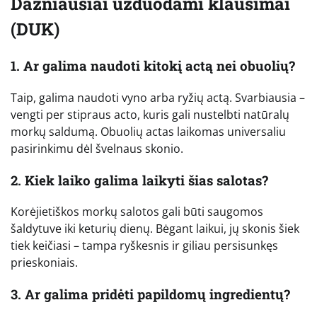
Dažniausiai užduodami klausimai
(DUK)
1. Ar galima naudoti kitokį actą nei obuolių?
Taip, galima naudoti vyno arba ryžių actą. Svarbiausia –
vengti per stipraus acto, kuris gali nustelbti natūralų
morkų saldumą. Obuolių actas laikomas universaliu
pasirinkimu dėl švelnaus skonio.
2. Kiek laiko galima laikyti šias salotas?
Korėjietiškos morkų salotos gali būti saugomos
šaldytuve iki keturių dienų. Bėgant laikui, jų skonis šiek
tiek keičiasi – tampa ryškesnis ir giliau persisunkęs
prieskoniais.
3. Ar galima pridėti papildomų ingredientų?