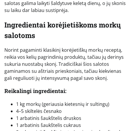
salotas galima laikyti šaldytuve keletą dienų, o jų skonis
su laiku dar labiau sustiprėja.
Ingredientai korėjietiškoms morkų
salotoms
Norint pagaminti klasikinį korėjietiškų morkų receptą,
reikia vos kelių pagrindinių produktų, tačiau jų derinys
sukuria nuostabų skonį. Tradiciškai šios salotos
gaminamos su aštriais prieskoniais, tačiau kiekvienas
gali reguliuoti jų intensyvumą pagal savo skonį.
Reikalingi ingredientai:
1 kg morkų (geriausia kietesnių ir sultingų)
4–5 skiltelės česnako
1 arbatinis šaukštelis druskos
1 arbatinis šaukštelis cukraus