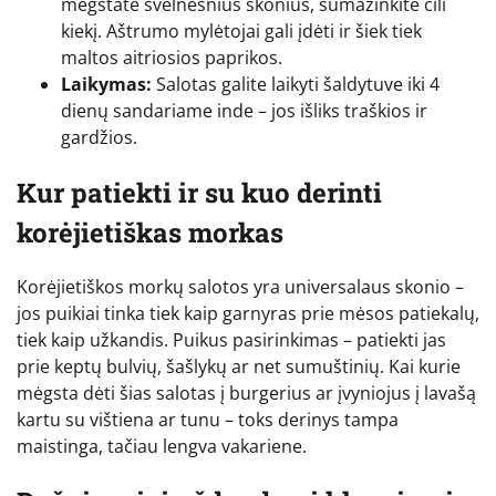
mėgstate švelnesnius skonius, sumažinkite čili
kiekį. Aštrumo mylėtojai gali įdėti ir šiek tiek
maltos aitriosios paprikos.
Laikymas:
Salotas galite laikyti šaldytuve iki 4
dienų sandariame inde – jos išliks traškios ir
gardžios.
Kur patiekti ir su kuo derinti
korėjietiškas morkas
Korėjietiškos morkų salotos yra universalaus skonio –
jos puikiai tinka tiek kaip garnyras prie mėsos patiekalų,
tiek kaip užkandis. Puikus pasirinkimas – patiekti jas
prie keptų bulvių, šašlykų ar net sumuštinių. Kai kurie
mėgsta dėti šias salotas į burgerius ar įvyniojus į lavašą
kartu su vištiena ar tunu – toks derinys tampa
maistinga, tačiau lengva vakariene.