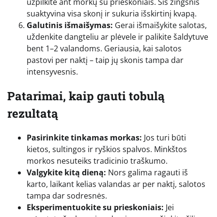
užpilkite ant morkų su prieskoniais. Šis žingsnis
suaktyvina visa skonį ir sukuria išskirtinį kvapą.
Galutinis išmaišymas:
Gerai išmaišykite salotas,
uždenkite dangteliu ar plėvele ir palikite šaldytuve
bent 1–2 valandoms. Geriausia, kai salotos
pastovi per naktį – taip jų skonis tampa dar
intensyvesnis.
Patarimai, kaip gauti tobulą
rezultatą
Pasirinkite tinkamas morkas:
Jos turi būti
kietos, sultingos ir ryškios spalvos. Minkštos
morkos nesuteiks tradicinio traškumo.
Valgykite kitą dieną:
Nors galima ragauti iš
karto, laikant kelias valandas ar per naktį, salotos
tampa dar sodresnės.
Eksperimentuokite su prieskoniais:
Jei