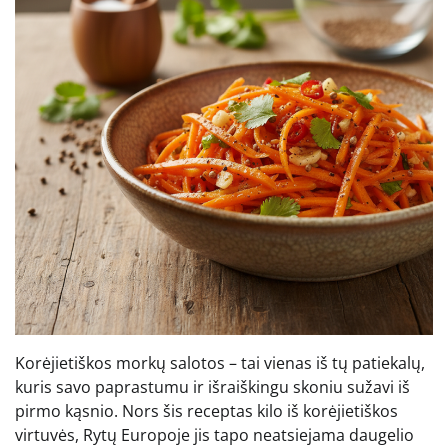
Korėjietiškos morkų salotos – tai vienas iš tų patiekalų,
kuris savo paprastumu ir išraiškingu skoniu sužavi iš
pirmo kąsnio. Nors šis receptas kilo iš korėjietiškos
virtuvės, Rytų Europoje jis tapo neatsiejama daugelio