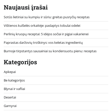
Naujausi įrašai
Sotūs lietiniai su kumpiu ir sūriu: greitas pusryčių receptas
Vištienos kulšelės orkaitėje: paslaptys tobulai odelei
Perlinių kruopų receptai: 5 idėjos sočiai ir pigiai vakarienei
Paprastas daržovių troškinys: vos keletas ingredientų
Burnoje tirpstantys sausainiai su kondensuotu pienu: receptas
Kategorijos
Apkepai
Be kategorijos
Blynai ir vafliai
Desertai
Garnyrai