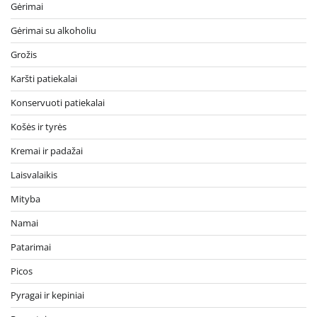
Gėrimai
Gėrimai su alkoholiu
Grožis
Karšti patiekalai
Konservuoti patiekalai
Košės ir tyrės
Kremai ir padažai
Laisvalaikis
Mityba
Namai
Patarimai
Picos
Pyragai ir kepiniai