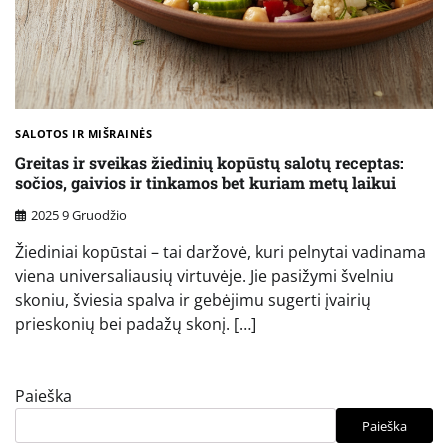
SALOTOS IR MIŠRAINĖS
Greitas ir sveikas žiedinių kopūstų salotų receptas:
sočios, gaivios ir tinkamos bet kuriam metų laikui
2025 9 Gruodžio
Žiediniai kopūstai – tai daržovė, kuri pelnytai vadinama
viena universaliausių virtuvėje. Jie pasižymi švelniu
skoniu, šviesia spalva ir gebėjimu sugerti įvairių
prieskonių bei padažų skonį. […]
Paieška
Paieška