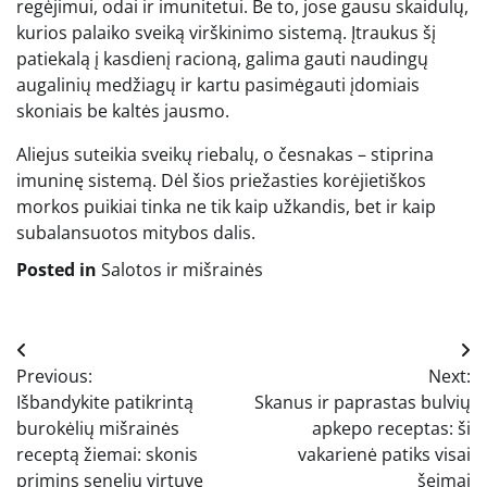
regėjimui, odai ir imunitetui. Be to, jose gausu skaidulų,
kurios palaiko sveiką virškinimo sistemą. Įtraukus šį
patiekalą į kasdienį racioną, galima gauti naudingų
augalinių medžiagų ir kartu pasimėgauti įdomiais
skoniais be kaltės jausmo.
Aliejus suteikia sveikų riebalų, o česnakas – stiprina
imuninę sistemą. Dėl šios priežasties korėjietiškos
morkos puikiai tinka ne tik kaip užkandis, bet ir kaip
subalansuotos mitybos dalis.
Posted in
Salotos ir mišrainės
Navigacija
Previous:
Next:
tarp
Išbandykite patikrintą
Skanus ir paprastas bulvių
įrašų
burokėlių mišrainės
apkepo receptas: ši
receptą žiemai: skonis
vakarienė patiks visai
primins senelių virtuvę
šeimai