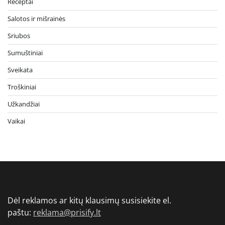
Receptai
Salotos ir mišrainės
Sriubos
Sumuštiniai
Sveikata
Troškiniai
Užkandžiai
Vaikai
Dėl reklamos ar kitų klausimų susisiekite el.
paštu:
reklama@prisify.lt