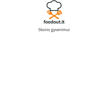
Skip
to
content
Skonis gyvenimui