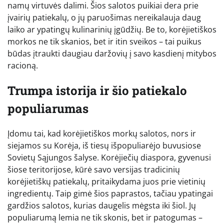
namų virtuvės dalimi. Šios salotos puikiai dera prie
įvairių patiekalų, o jų paruošimas nereikalauja daug
laiko ar ypatingų kulinarinių įgūdžių. Be to, korėjietiškos
morkos ne tik skanios, bet ir itin sveikos – tai puikus
būdas įtraukti daugiau daržovių į savo kasdienį mitybos
racioną.
Trumpa istorija ir šio patiekalo
populiarumas
Įdomu tai, kad korėjietiškos morkų salotos, nors ir
siejamos su Korėja, iš tiesų išpopuliarėjo buvusiose
Sovietų Sąjungos šalyse. Korėjiečių diaspora, gyvenusi
šiose teritorijose, kūrė savo versijas tradicinių
korėjietiškų patiekalų, pritaikydama juos prie vietinių
ingredientų. Taip gimė šios paprastos, tačiau ypatingai
gardžios salotos, kurias daugelis mėgsta iki šiol. Jų
populiarumą lemia ne tik skonis, bet ir patogumas –