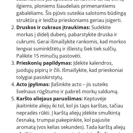
ilgiems, ploniems šiaudeliais primenantiems
gabalėliams. Šis pjūvis suteikia salotoms būdingą
struktūrą ir leidžia prieskoniams geriau įsigerti.
Druskos ir cukraus įtraukimas:
Sudėkite
morkas į didelį dubenį, pabarstykite druska ir
cukrumi. Gerai išmaišykite rankomis, kad morkos
lengvai suminkštėtų ir išleistų šiek tiek sulčių.
Palikite 15 minučių pastovėti.
Prieskonių papildymas:
Įdėkite kalendros,
juodųjų pipirų ir čili. Išmaišykite, kad prieskoniai
tolygiai pasiskirstytų.
Acto įpylimas:
Įlašinkite acto – jis suteiks
švelnaus rūgštumo ir pabrėš morkų saldumą.
Karšto aliejaus paruošimas:
Keptuvėje
įkaitinkite aliejų iki tol, kol jis taps karštas, tačiau
nepradės rūkti. Į karštą aliejų įdėkite smulkintą
česnaką, trumpai pakepinkite, kol pajusite
aromatą (vos kelias sekundes). Tada karštą aliejų