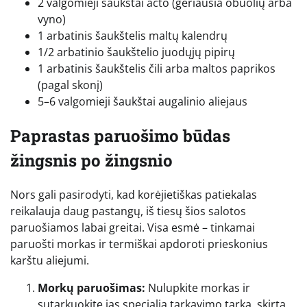
2 valgomieji šaukštai acto (geriausia obuolių arba
vyno)
1 arbatinis šaukštelis maltų kalendrų
1/2 arbatinio šaukštelio juodųjų pipirų
1 arbatinis šaukštelis čili arba maltos paprikos
(pagal skonį)
5–6 valgomieji šaukštai augalinio aliejaus
Paprastas paruošimo būdas
žingsnis po žingsnio
Nors gali pasirodyti, kad korėjietiškas patiekalas
reikalauja daug pastangų, iš tiesų šios salotos
paruošiamos labai greitai. Visa esmė – tinkamai
paruošti morkas ir termiškai apdoroti prieskonius
karštu aliejumi.
Morkų paruošimas:
Nulupkite morkas ir
sutarkuokite jas specialia tarkavimo tarka, skirtą