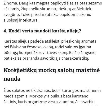
Žinoma. Daug kas mėgsta papildyti šias salotas sezamo
sėklomis, žiupsneliu skrudintų riešutų ar šiek tiek
svogūno. Tokie priedai suteikia papildomą skonio
sluoksnį ir tekstūrą.
4. Kodėl verta naudoti karštą aliejų?
Karštas aliejus padeda atskleisti prieskonių aromatą
bei išlaisvina česnako kvapą, todėl salotos įgauna
būdingą korėjietiškos virtuvės skonį. Be šio žingsnio
patiekalas praranda savo tikrąją charakteristiką.
Korėjietiškų morkų salotų maistinė
nauda
Šios salotos ne tik skanios, bet ir turtingos maistinėmis
medžiagomis. Morkos yra puikus beta karoteno
šaltinis, kuris organizme virsta vitaminu A – svarbiu