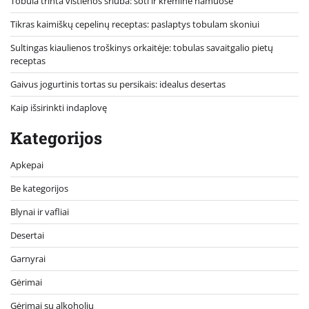
Tobula trinta vištienos sriuba: soti ir kreminė namuose
Tikras kaimiškų cepelinų receptas: paslaptys tobulam skoniui
Sultingas kiaulienos troškinys orkaitėje: tobulas savaitgalio pietų
receptas
Gaivus jogurtinis tortas su persikais: idealus desertas
Kaip išsirinkti indaplovę
Kategorijos
Apkepai
Be kategorijos
Blynai ir vafliai
Desertai
Garnyrai
Gėrimai
Gėrimai su alkoholiu