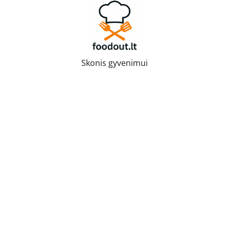
Skip
to
content
Skonis gyvenimui