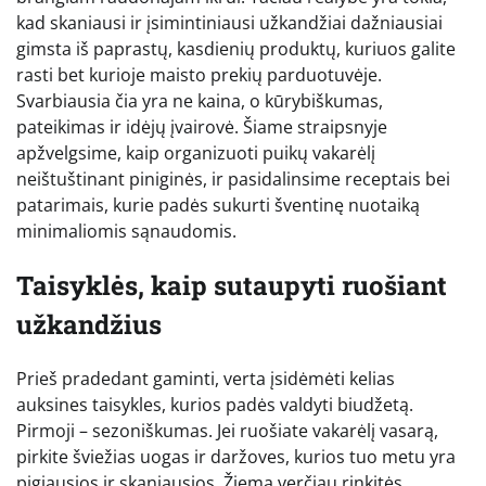
kad skaniausi ir įsimintiniausi užkandžiai dažniausiai
gimsta iš paprastų, kasdienių produktų, kuriuos galite
rasti bet kurioje maisto prekių parduotuvėje.
Svarbiausia čia yra ne kaina, o kūrybiškumas,
pateikimas ir idėjų įvairovė. Šiame straipsnyje
apžvelgsime, kaip organizuoti puikų vakarėlį
neištuštinant piniginės, ir pasidalinsime receptais bei
patarimais, kurie padės sukurti šventinę nuotaiką
minimaliomis sąnaudomis.
Taisyklės, kaip sutaupyti ruošiant
užkandžius
Prieš pradedant gaminti, verta įsidėmėti kelias
auksines taisykles, kurios padės valdyti biudžetą.
Pirmoji – sezoniškumas. Jei ruošiate vakarėlį vasarą,
pirkite šviežias uogas ir daržoves, kurios tuo metu yra
pigiausios ir skaniausios. Žiemą verčiau rinkitės