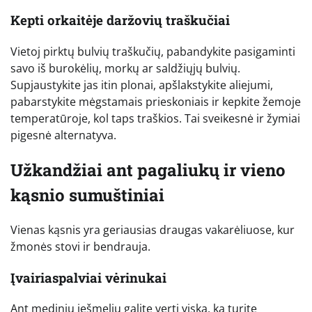
Kepti orkaitėje daržovių traškučiai
Vietoj pirktų bulvių traškučių, pabandykite pasigaminti
savo iš burokėlių, morkų ar saldžiųjų bulvių.
Supjaustykite jas itin plonai, apšlakstykite aliejumi,
pabarstykite mėgstamais prieskoniais ir kepkite žemoje
temperatūroje, kol taps traškios. Tai sveikesnė ir žymiai
pigesnė alternatyva.
Užkandžiai ant pagaliukų ir vieno
kąsnio sumuštiniai
Vienas kąsnis yra geriausias draugas vakarėliuose, kur
žmonės stovi ir bendrauja.
Įvairiaspalviai vėrinukai
Ant medinių iešmelių galite verti viską, ką turite