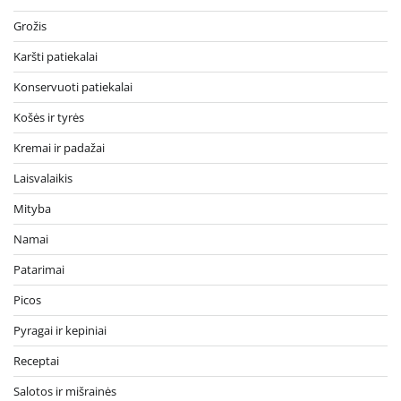
Grožis
Karšti patiekalai
Konservuoti patiekalai
Košės ir tyrės
Kremai ir padažai
Laisvalaikis
Mityba
Namai
Patarimai
Picos
Pyragai ir kepiniai
Receptai
Salotos ir mišrainės