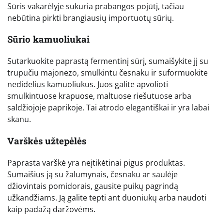
Sūris vakarėlyje sukuria prabangos pojūtį, tačiau
nebūtina pirkti brangiausių importuotų sūrių.
Sūrio kamuoliukai
Sutarkuokite paprastą fermentinį sūrį, sumaišykite jį su
trupučiu majonezo, smulkintu česnaku ir suformuokite
nedidelius kamuoliukus. Juos galite apvolioti
smulkintuose krapuose, maltuose riešutuose arba
saldžiojoje paprikoje. Tai atrodo elegantiškai ir yra labai
skanu.
Varškės užtepėlės
Paprasta varškė yra neįtikėtinai pigus produktas.
Sumaišius ją su žalumynais, česnaku ar saulėje
džiovintais pomidorais, gausite puikų pagrindą
užkandžiams. Ją galite tepti ant duoniukų arba naudoti
kaip padažą daržovėms.