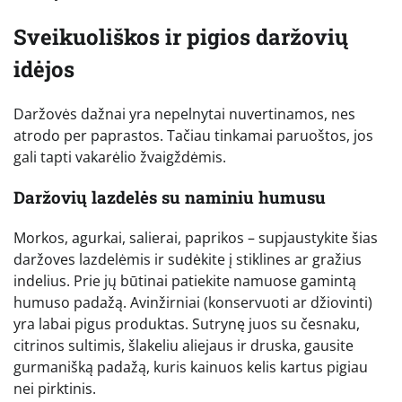
Sveikuoliškos ir pigios daržovių
idėjos
Daržovės dažnai yra nepelnytai nuvertinamos, nes
atrodo per paprastos. Tačiau tinkamai paruoštos, jos
gali tapti vakarėlio žvaigždėmis.
Daržovių lazdelės su naminiu humusu
Morkos, agurkai, salierai, paprikos – supjaustykite šias
daržoves lazdelėmis ir sudėkite į stiklines ar gražius
indelius. Prie jų būtinai patiekite namuose gamintą
humuso padažą. Avinžirniai (konservuoti ar džiovinti)
yra labai pigus produktas. Sutrynę juos su česnaku,
citrinos sultimis, šlakeliu aliejaus ir druska, gausite
gurmanišką padažą, kuris kainuos kelis kartus pigiau
nei pirktinis.