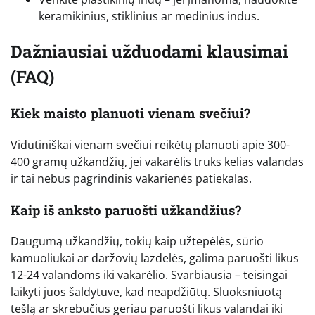
keramikinius, stiklinius ar medinius indus.
Dažniausiai užduodami klausimai
(FAQ)
Kiek maisto planuoti vienam svečiui?
Vidutiniškai vienam svečiui reikėtų planuoti apie 300-
400 gramų užkandžių, jei vakarėlis truks kelias valandas
ir tai nebus pagrindinis vakarienės patiekalas.
Kaip iš anksto paruošti užkandžius?
Daugumą užkandžių, tokių kaip užtepėlės, sūrio
kamuoliukai ar daržovių lazdelės, galima paruošti likus
12-24 valandoms iki vakarėlio. Svarbiausia – teisingai
laikyti juos šaldytuve, kad neapdžiūtų. Sluoksniuotą
tešlą ar skrebučius geriau paruošti likus valandai iki