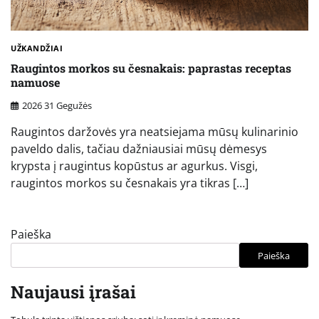
UŽKANDŽIAI
Raugintos morkos su česnakais: paprastas receptas
namuose
2026 31 Gegužės
Raugintos daržovės yra neatsiejama mūsų kulinarinio
paveldo dalis, tačiau dažniausiai mūsų dėmesys
krypsta į raugintus kopūstus ar agurkus. Visgi,
raugintos morkos su česnakais yra tikras […]
Paieška
Paieška
Naujausi įrašai