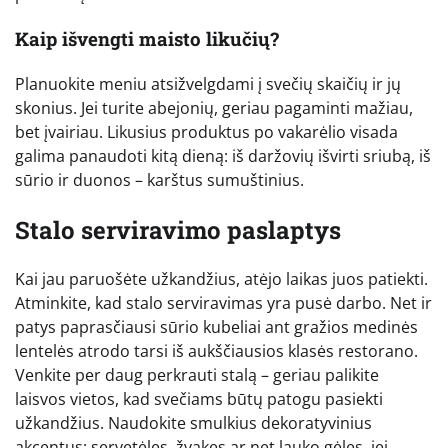
Kaip išvengti maisto likučių?
Planuokite meniu atsižvelgdami į svečių skaičių ir jų
skonius. Jei turite abejonių, geriau pagaminti mažiau,
bet įvairiau. Likusius produktus po vakarėlio visada
galima panaudoti kitą dieną: iš daržovių išvirti sriubą, iš
sūrio ir duonos – karštus sumuštinius.
Stalo serviravimo paslaptys
Kai jau paruošėte užkandžius, atėjo laikas juos patiekti.
Atminkite, kad stalo serviravimas yra pusė darbo. Net ir
patys paprasčiausi sūrio kubeliai ant gražios medinės
lentelės atrodo tarsi iš aukščiausios klasės restorano.
Venkite per daug perkrauti stalą – geriau palikite
laisvos vietos, kad svečiams būtų patogu pasiekti
užkandžius. Naudokite smulkius dekoratyvinius
akcentus: servetėles, žvakes ar net lauko gėles, jei