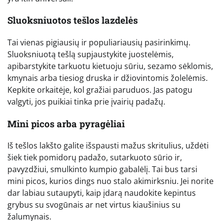
Sluoksniuotos tešlos lazdelės
Tai vienas pigiausių ir populiariausių pasirinkimų.
Sluoksniuotą tešlą supjaustykite juostelėmis,
apibarstykite tarkuotu kietuoju sūriu, sezamo sėklomis,
kmynais arba tiesiog druska ir džiovintomis žolelėmis.
Kepkite orkaitėje, kol gražiai paruduos. Jas patogu
valgyti, jos puikiai tinka prie įvairių padažų.
Mini picos arba pyragėliai
Iš tešlos lakšto galite išspausti mažus skritulius, uždėti
šiek tiek pomidorų padažo, sutarkuoto sūrio ir,
pavyzdžiui, smulkinto kumpio gabalėlį. Tai bus tarsi
mini picos, kurios dings nuo stalo akimirksniu. Jei norite
dar labiau sutaupyti, kaip įdarą naudokite kepintus
grybus su svogūnais ar net virtus kiaušinius su
žalumynais.