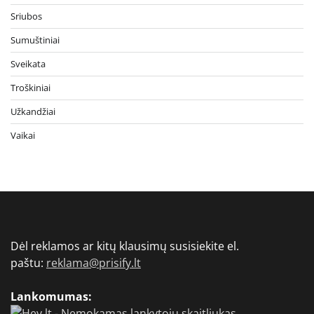
Sriubos
Sumuštiniai
Sveikata
Troškiniai
Užkandžiai
Vaikai
Dėl reklamos ar kitų klausimų susisiekite el.
paštu:
reklama@prisify.lt
Lankomumas: