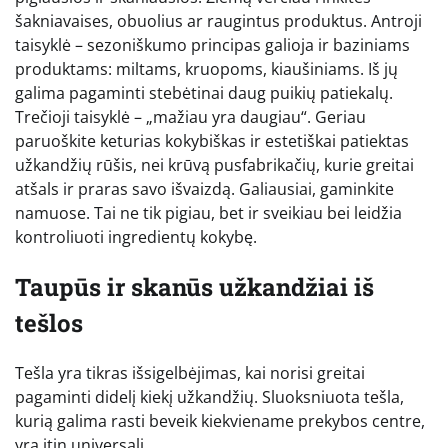
šakniavaises, obuolius ar raugintus produktus. Antroji
taisyklė – sezoniškumo principas galioja ir baziniams
produktams: miltams, kruopoms, kiaušiniams. Iš jų
galima pagaminti stebėtinai daug puikių patiekalų.
Trečioji taisyklė – „mažiau yra daugiau“. Geriau
paruoškite keturias kokybiškas ir estetiškai patiektas
užkandžių rūšis, nei krūvą pusfabrikačių, kurie greitai
atšals ir praras savo išvaizdą. Galiausiai, gaminkite
namuose. Tai ne tik pigiau, bet ir sveikiau bei leidžia
kontroliuoti ingredientų kokybę.
Taupūs ir skanūs užkandžiai iš
tešlos
Tešla yra tikras išsigelbėjimas, kai norisi greitai
pagaminti didelį kiekį užkandžių. Sluoksniuota tešla,
kurią galima rasti beveik kiekviename prekybos centre,
yra itin universali.