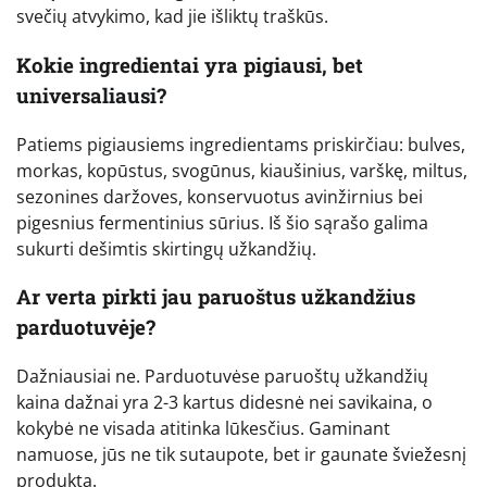
svečių atvykimo, kad jie išliktų traškūs.
Kokie ingredientai yra pigiausi, bet
universaliausi?
Patiems pigiausiems ingredientams priskirčiau: bulves,
morkas, kopūstus, svogūnus, kiaušinius, varškę, miltus,
sezonines daržoves, konservuotus avinžirnius bei
pigesnius fermentinius sūrius. Iš šio sąrašo galima
sukurti dešimtis skirtingų užkandžių.
Ar verta pirkti jau paruoštus užkandžius
parduotuvėje?
Dažniausiai ne. Parduotuvėse paruoštų užkandžių
kaina dažnai yra 2-3 kartus didesnė nei savikaina, o
kokybė ne visada atitinka lūkesčius. Gaminant
namuose, jūs ne tik sutaupote, bet ir gaunate šviežesnį
produktą.