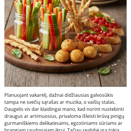
Planuojant vakarėlį, dažnai didžiausias galvosūkis
tampa ne svečių sąrašas ar muzika, o vaišių stalas.
Daugelis vis dar klaidingai mano, kad norint nustebinti
draugus ar artimuosius, privaloma išleisti krūvą pinigų
gurmaniškiems delikatesams, egzotiniams sūriams ar
brangiam raudonajam ikrui. Tačiau realybė yra tokia,