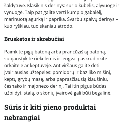
šaldytuve. Klasikinis derinys: sūrio kubelis, alyvuogė ir
vynuogė. Taip pat galite verti kumpio gabalėlį,
marinuotą agurką ir papriką. Svarbu spalvų derinys –
kuo ryškiau, tuo skaniau atrodo.
Brusketos ir skrebučiai
Paimkite pigų batoną arba prancūzišką batoną,
supjaustykite riekelėmis ir lengvai paskrudinkite
orkaitėje ar keptuvėje. Ant viršaus galite dėti
įvairiausias užtepėles: pomidorų ir baziliko mišinį,
keptų grybų masę, arba paprasčiausią kiaušinių,
česnako ir majonezo derinį. Tai itin pigus būdas
užpildyti stalą, o skonių įvairovė gali būti begalinė.
Sūris ir kiti pieno produktai
nebrangiai