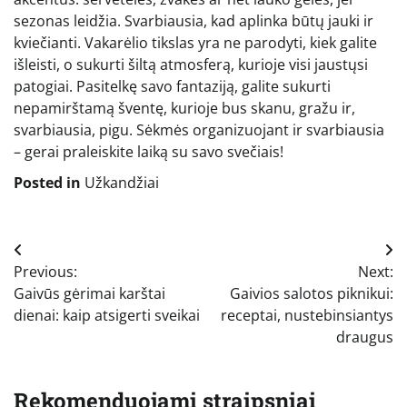
sezonas leidžia. Svarbiausia, kad aplinka būtų jauki ir
kviečianti. Vakarėlio tikslas yra ne parodyti, kiek galite
išleisti, o sukurti šiltą atmosferą, kurioje visi jaustųsi
patogiai. Pasitelkę savo fantaziją, galite sukurti
nepamirštamą šventę, kurioje bus skanu, gražu ir,
svarbiausia, pigu. Sėkmės organizuojant ir svarbiausia
– gerai praleiskite laiką su savo svečiais!
Posted in
Užkandžiai
Navigacija
Previous:
Next:
tarp
Gaivūs gėrimai karštai
Gaivios salotos piknikui:
įrašų
dienai: kaip atsigerti sveikai
receptai, nustebinsiantys
draugus
Rekomenduojami straipsniai