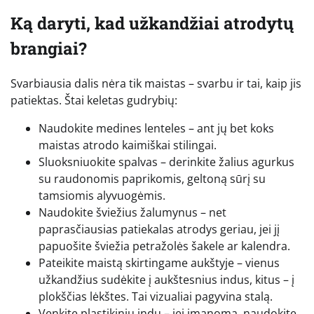
Ką daryti, kad užkandžiai atrodytų
brangiai?
Svarbiausia dalis nėra tik maistas – svarbu ir tai, kaip jis
patiektas. Štai keletas gudrybių:
Naudokite medines lenteles – ant jų bet koks
maistas atrodo kaimiškai stilingai.
Sluoksniuokite spalvas – derinkite žalius agurkus
su raudonomis paprikomis, geltoną sūrį su
tamsiomis alyvuogėmis.
Naudokite šviežius žalumynus – net
paprasčiausias patiekalas atrodys geriau, jei jį
papuošite šviežia petražolės šakele ar kalendra.
Pateikite maistą skirtingame aukštyje – vienus
užkandžius sudėkite į aukštesnius indus, kitus – į
plokščias lėkštes. Tai vizualiai pagyvina stalą.
Venkite plastikinių indų – jei įmanoma, naudokite