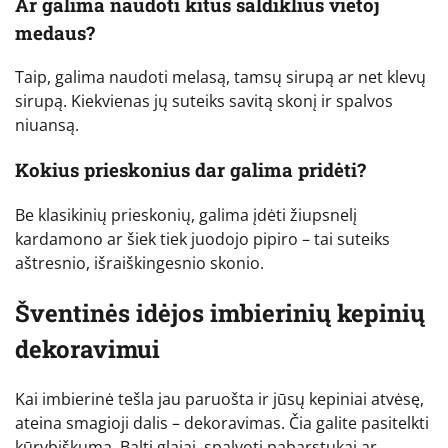
Ar galima naudoti kitus saldiklius vietoj
medaus?
Taip, galima naudoti melasą, tamsų sirupą ar net klevų
sirupą. Kiekvienas jų suteiks savitą skonį ir spalvos
niuansą.
Kokius prieskonius dar galima pridėti?
Be klasikinių prieskonių, galima įdėti žiupsnelį
kardamono ar šiek tiek juodojo pipiro – tai suteiks
aštresnio, išraiškingesnio skonio.
Šventinės idėjos imbierinių kepinių
dekoravimui
Kai imbierinė tešla jau paruošta ir jūsų kepiniai atvėsę,
ateina smagioji dalis – dekoravimas. Čia galite pasitelkti
kūrybiškumą. Balti glajai, spalvoti pabarstukai ar