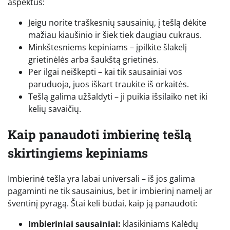
aspektus:
Jeigu norite traškesnių sausainių, į tešlą dėkite
mažiau kiaušinio ir šiek tiek daugiau cukraus.
Minkštesniems kepiniams – įpilkite šlakelį
grietinėlės arba šaukštą grietinės.
Per ilgai neiškepti – kai tik sausainiai vos
paruduoja, juos iškart traukite iš orkaitės.
Tešlą galima užšaldyti – ji puikia išsilaiko net iki
kelių savaičių.
Kaip panaudoti imbierinę tešlą
skirtingiems kepiniams
Imbierinė tešla yra labai universali – iš jos galima
pagaminti ne tik sausainius, bet ir imbierinį namelį ar
šventinį pyragą. Štai keli būdai, kaip ją panaudoti:
Imbieriniai sausainiai:
klasikiniams Kalėdų