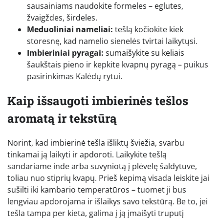
sausainiams naudokite formeles – eglutes,
žvaigždes, širdeles.
Meduoliniai nameliai:
tešlą kočiokite kiek
storesnę, kad namelio sienelės tvirtai laikytųsi.
Imbieriniai pyragai:
sumaišykite su keliais
šaukštais pieno ir kepkite kvapnų pyragą – puikus
pasirinkimas Kalėdų rytui.
Kaip išsaugoti imbierinės tešlos
aromatą ir tekstūrą
Norint, kad imbierinė tešla išliktų šviežia, svarbu
tinkamai ją laikyti ir apdoroti. Laikykite tešlą
sandariame inde arba suvyniotą į plėvelę šaldytuve,
toliau nuo stiprių kvapų. Prieš kepimą visada leiskite jai
sušilti iki kambario temperatūros – tuomet ji bus
lengviau apdorojama ir išlaikys savo tekstūrą. Be to, jei
tešla tampa per kieta, galima į ją įmaišyti truputį