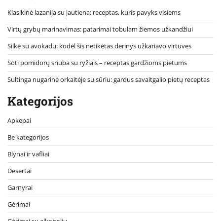
Klasikinė lazanija su jautiena: receptas, kuris pavyks visiems
Virtų grybų marinavimas: patarimai tobulam žiemos užkandžiui
Silkė su avokadu: kodėl šis netikėtas derinys užkariavo virtuves
Soti pomidorų sriuba su ryžiais – receptas gardžioms pietums
Sultinga nugarinė orkaitėje su sūriu: gardus savaitgalio pietų receptas
Kategorijos
Apkepai
Be kategorijos
Blynai ir vafliai
Desertai
Garnyrai
Gėrimai
Gėrimai su alkoholiu