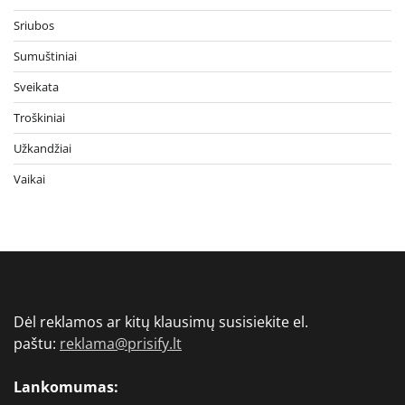
Sriubos
Sumuštiniai
Sveikata
Troškiniai
Užkandžiai
Vaikai
Dėl reklamos ar kitų klausimų susisiekite el.
paštu:
reklama@prisify.lt
Lankomumas: