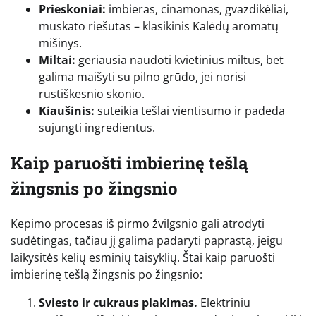
Prieskoniai:
imbieras, cinamonas, gvazdikėliai,
muskato riešutas – klasikinis Kalėdų aromatų
mišinys.
Miltai:
geriausia naudoti kvietinius miltus, bet
galima maišyti su pilno grūdo, jei norisi
rustiškesnio skonio.
Kiaušinis:
suteikia tešlai vientisumo ir padeda
sujungti ingredientus.
Kaip paruošti imbierinę tešlą
žingsnis po žingsnio
Kepimo procesas iš pirmo žvilgsnio gali atrodyti
sudėtingas, tačiau jį galima padaryti paprastą, jeigu
laikysitės kelių esminių taisyklių. Štai kaip paruošti
imbierinę tešlą žingsnis po žingsnio:
Sviesto ir cukraus plakimas.
Elektriniu