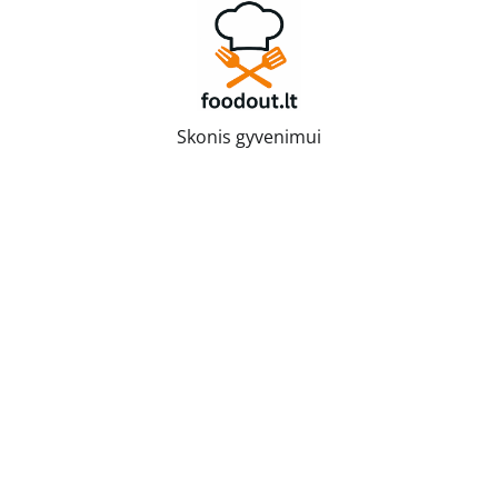
Skip
to
content
Skonis gyvenimui