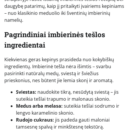
daugybę patarimų, kaip jį pritaikyti įvairiems kepiniams
– nuo klasikinio meduolio iki šventinių imbierinių
namelių.
Pagrindiniai imbierinės tešlos
ingredientai
Kiekvienas geras kepinys prasideda nuo kokybiškų
ingredientų. Imbierinė tešla nėra išimtis – svarbu
pasirinkti natūralų medų, sviestą ir šviežius
prieskonius, nes būtent jie lemia skonį ir aromatą.
Sviestas:
naudokite tikrą, nesūdytą sviestą – jis
suteikia tešlai trapumo ir malonaus skonio.
Medus arba melasa:
suteikia tešlai sodrumo ir
lengvo karamelinio skonio.
Rudojo cukraus:
jis padeda gauti maloniai
tamsesnę spalvą ir minkštesnę tekstūrą.