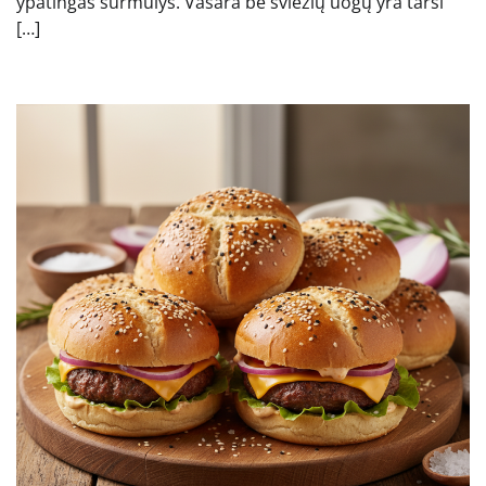
ypatingas šurmulys. Vasara be šviežių uogų yra tarsi
[…]