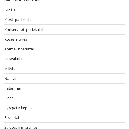
Grožis
Karšti patiekalai
Konservuoti patiekalai
Košės ir tyrės
Kremai ir padažai
Laisvalaikis
Mityba
Namai
Patarimai
Picos
Pyragai ir kepiniai
Receptai
Salotos ir mišrainės