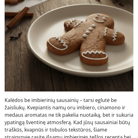
Kalėdos be imbierinių sausainių – tarsi eglutė be
žaisliukų. Kvepiantis namų oru imbiero, cinamono ir
medaus aromatas ne tik pakelia nuotaiką, bet ir sukuria
ypatingą šventinę atmosferą. Kad jūsų sausainiai būtų
traškūs, kvapnūs ir tobulos tekstūros, šiame
straipsnyje rasite išsamų imbierinės tešlos receptą bei