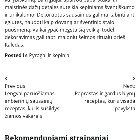
maistinės dažų detalės suteikia kepiniams šventiškumo
ir unikalumo. Dekoruotus sausainius galima kabinti ant
eglutės, naudoti kaip dovaną ar šventinio stalo
puošmeną. Vaikai ypač mėgsta šią veiklą, todėl
dekoravimas gali tapti maloniu šeimos ritualu prieš
Kalėdas.
Posted in
Pyragai ir kepiniai
Navigacija
Previous:
Next:
tarp
Lengvai paruošiamas
Paprastas ir gardus blynų
įrašų
imbierinių sausainių
receptas, kuris visada
receptas, kuris sušildys
pavyksta
žiemos vakarais
Rekomenduojami straipsniai