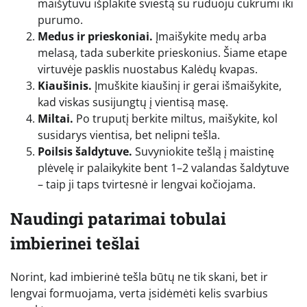
maišytuvu išplakite sviestą su ruduoju cukrumi iki
purumo.
Medus ir prieskoniai.
Įmaišykite medų arba
melasą, tada suberkite prieskonius. Šiame etape
virtuvėje pasklis nuostabus Kalėdų kvapas.
Kiaušinis.
Įmuškite kiaušinį ir gerai išmaišykite,
kad viskas susijungtų į vientisą masę.
Miltai.
Po truputį berkite miltus, maišykite, kol
susidarys vientisa, bet nelipni tešla.
Poilsis šaldytuve.
Suvyniokite tešlą į maistinę
plėvelę ir palaikykite bent 1–2 valandas šaldytuve
– taip ji taps tvirtesnė ir lengvai kočiojama.
Naudingi patarimai tobulai
imbierinei tešlai
Norint, kad imbierinė tešla būtų ne tik skani, bet ir
lengvai formuojama, verta įsidėmėti kelis svarbius