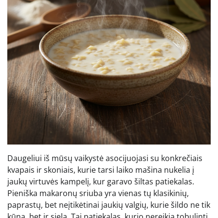
Daugeliui iš mūsų vaikystė asocijuojasi su konkrečiais
kvapais ir skoniais, kurie tarsi laiko mašina nukelia į
jaukų virtuvės kampelį, kur garavo šiltas patiekalas.
Pieniška makaronų sriuba yra vienas tų klasikinių,
paprastų, bet neįtikėtinai jaukių valgių, kurie šildo ne tik
kūną, bet ir sielą. Tai patiekalas, kurio nereikia tobulinti,