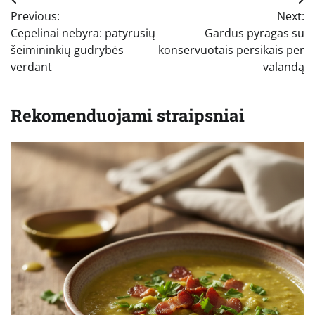
Navigacija
Previous:
Next:
tarp
Cepelinai nebyra: patyrusių
Gardus pyragas su
įrašų
šeimininkių gudrybės
konservuotais persikais per
verdant
valandą
Rekomenduojami straipsniai