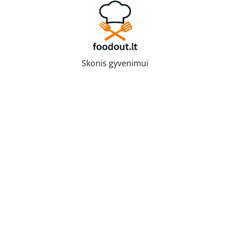
Skip
to
content
Skonis gyvenimui