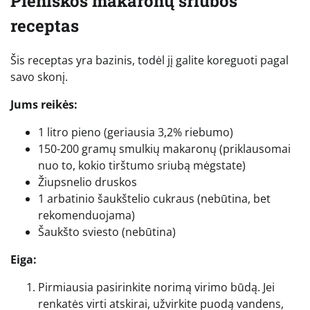
Pieniškos makaronų sriubos
receptas
Šis receptas yra bazinis, todėl jį galite koreguoti pagal
savo skonį.
Jums reikės:
1 litro pieno (geriausia 3,2% riebumo)
150-200 gramų smulkių makaronų (priklausomai
nuo to, kokio tirštumo sriubą mėgstate)
Žiupsnelio druskos
1 arbatinio šaukštelio cukraus (nebūtina, bet
rekomenduojama)
Šaukšto sviesto (nebūtina)
Eiga:
Pirmiausia pasirinkite norimą virimo būdą. Jei
renkatės virti atskirai, užvirkite puodą vandens,