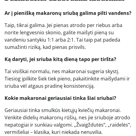
Ar į pienišką makaronų sriubą galima pilti vandens?
Taip, tikrai galima. Jei pienas atrodo per riebus arba
norite lengvesnio skonio, galite maišyti pieną su
vandeniu santykiu 1:1 arba 2:1. Tai taip pat padeda
sumažinti riziką, kad pienas prisvils.
Ką daryti, jei sriuba kitą dieną tapo per tiršta?
Tai visiškai normalu, nes makaronai sugeria skystį.
Tiesiog įpilkite šiek tiek pieno, pakaitinkite maišydami ir
sriuba vėl atgaus pradinę konsistenciją.
Kokie makaronai geriausiai tinka šiai sriubai?
Geriausiai tinka smulkūs kietųjų kviečių makaronai.
Venkite didelių makaronų rūšių, nes jie sriuboje atrodo
nepatogiai ir sunkiau valgomi. „Žvaigždutės“, „raidelės“,
vermišeliai – klasika, kuri niekada nenuvilia.