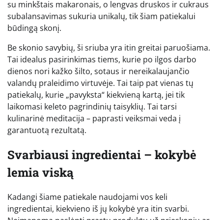
su minkštais makaronais, o lengvas druskos ir cukraus
subalansavimas sukuria unikalų, tik šiam patiekalui
būdingą skonį.
Be skonio savybių, ši sriuba yra itin greitai paruošiama.
Tai idealus pasirinkimas tiems, kurie po ilgos darbo
dienos nori kažko šilto, sotaus ir nereikalaujančio
valandų praleidimo virtuvėje. Tai taip pat vienas tų
patiekalų, kurie „pavyksta“ kiekvieną kartą, jei tik
laikomasi keleto pagrindinių taisyklių. Tai tarsi
kulinarinė meditacija – paprasti veiksmai veda į
garantuotą rezultatą.
Svarbiausi ingredientai – kokybė
lemia viską
Kadangi šiame patiekale naudojami vos keli
ingredientai, kiekvieno iš jų kokybė yra itin svarbi.