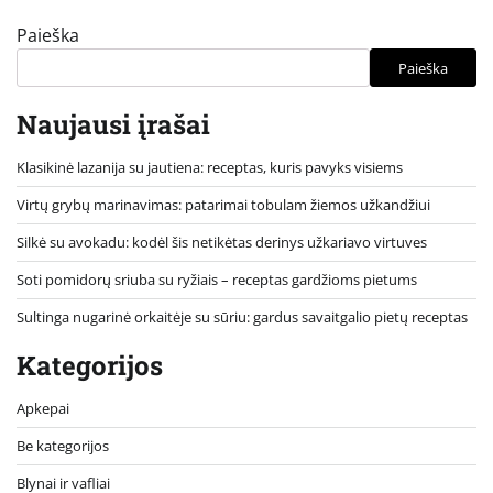
Paieška
Paieška
Naujausi įrašai
Klasikinė lazanija su jautiena: receptas, kuris pavyks visiems
Virtų grybų marinavimas: patarimai tobulam žiemos užkandžiui
Silkė su avokadu: kodėl šis netikėtas derinys užkariavo virtuves
Soti pomidorų sriuba su ryžiais – receptas gardžioms pietums
Sultinga nugarinė orkaitėje su sūriu: gardus savaitgalio pietų receptas
Kategorijos
Apkepai
Be kategorijos
Blynai ir vafliai