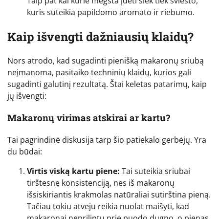
Taip pat kai kurie mėgsta įdėti šiek tiek sviesto,
kuris suteikia papildomo aromato ir riebumo.
Kaip išvengti dažniausių klaidų?
Nors atrodo, kad sugadinti pienišką makaronų sriubą
neįmanoma, pasitaiko techninių klaidų, kurios gali
sugadinti galutinį rezultatą. Štai keletas patarimų, kaip
jų išvengti:
Makaronų virimas atskirai ar kartu?
Tai pagrindinė diskusija tarp šio patiekalo gerbėjų. Yra
du būdai:
Virtis viską kartu piene:
Tai suteikia sriubai
tirštesnę konsistenciją, nes iš makaronų
išsiskiriantis krakmolas natūraliai sutirština pieną.
Tačiau tokiu atveju reikia nuolat maišyti, kad
makaronai nepriliptų prie puodo dugno, o pienas