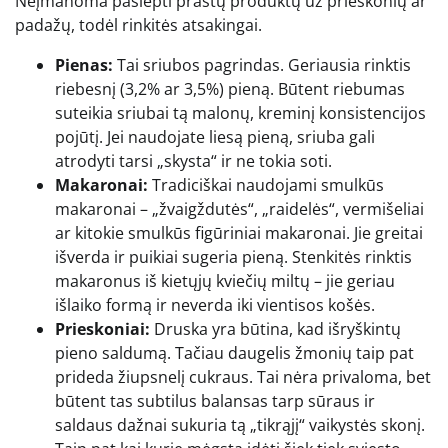
Neįmanoma paslėpti prastų produktų už prieskonių ar
padažų, todėl rinkitės atsakingai.
Pienas:
Tai sriubos pagrindas. Geriausia rinktis
riebesnį (3,2% ar 3,5%) pieną. Būtent riebumas
suteikia sriubai tą malonų, kreminį konsistencijos
pojūtį. Jei naudojate liesą pieną, sriuba gali
atrodyti tarsi „skysta“ ir ne tokia soti.
Makaronai:
Tradiciškai naudojami smulkūs
makaronai – „žvaigždutės“, „raidelės“, vermišeliai
ar kitokie smulkūs figūriniai makaronai. Jie greitai
išverda ir puikiai sugeria pieną. Stenkitės rinktis
makaronus iš kietųjų kviečių miltų – jie geriau
išlaiko formą ir neverda iki vientisos košės.
Prieskoniai:
Druska yra būtina, kad išryškintų
pieno saldumą. Tačiau daugelis žmonių taip pat
prideda žiupsnelį cukraus. Tai nėra privaloma, bet
būtent tas subtilus balansas tarp sūraus ir
saldaus dažnai sukuria tą „tikrąjį“ vaikystės skonį.