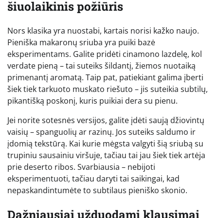
šiuolaikinis požiūris
Nors klasika yra nuostabi, kartais norisi kažko naujo.
Pieniška makaronų sriuba yra puiki bazė
eksperimentams. Galite pridėti cinamono lazdelę, kol
verdate pieną – tai suteiks šildantį, žiemos nuotaiką
primenantį aromatą. Taip pat, patiekiant galima įberti
šiek tiek tarkuoto muskato riešuto – jis suteikia subtilų,
pikantišką poskonį, kuris puikiai dera su pienu.
Jei norite sotesnės versijos, galite įdėti saują džiovintų
vaisių – spanguolių ar razinų. Jos suteiks saldumo ir
įdomią tekstūrą. Kai kurie mėgsta valgyti šią sriubą su
trupiniu sausainiu viršuje, tačiau tai jau šiek tiek artėja
prie deserto ribos. Svarbiausia – nebijoti
eksperimentuoti, tačiau daryti tai saikingai, kad
nepaskandintumėte to subtilaus pieniško skonio.
Dažniausiai užduodami klausimai