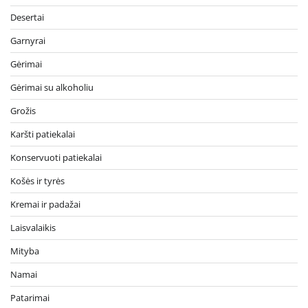
Desertai
Garnyrai
Gėrimai
Gėrimai su alkoholiu
Grožis
Karšti patiekalai
Konservuoti patiekalai
Košės ir tyrės
Kremai ir padažai
Laisvalaikis
Mityba
Namai
Patarimai