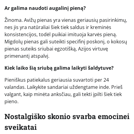
Ar galima naudoti augalinį pieną?
Žinoma. Avižų pienas yra vienas geriausių pasirinkimų,
nes jis yra natūraliai šiek tiek saldus ir kreminės
konsistencijos, todėl puikiai imituoja karvės pieną.
Migdolų pienas gali suteikti specifinį poskonį, o kokosų
pienas suteiks sriubai egzotišką, Azijos virtuvę
primenantį atspalvį.
Kiek laiko šią sriubą galima laikyti šaldytuve?
Pieniškus patiekalus geriausia suvartoti per 24
valandas. Laikykite sandariai uždengtame inde. Prieš
valgant, kaip minėta anksčiau, gali tekti įpilti šiek tiek
pieno.
Nostalgiško skonio svarba emocinei
sveikatai