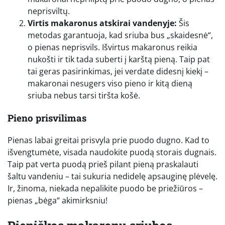
neprisviltų.
Virtis makaronus atskirai vandenyje:
Šis
metodas garantuoja, kad sriuba bus „skaidesnė“,
o pienas neprisvils. Išvirtus makaronus reikia
nukošti ir tik tada suberti į karštą pieną. Taip pat
tai geras pasirinkimas, jei verdate didesnį kiekį –
makaronai nesugers viso pieno ir kitą dieną
sriuba nebus tarsi tiršta košė.
Pieno prisvilimas
Pienas labai greitai prisvyla prie puodo dugno. Kad to
išvengtumėte, visada naudokite puodą storais dugnais.
Taip pat verta puodą prieš pilant pieną praskalauti
šaltu vandeniu – tai sukuria nedidelę apsauginę plėvelę.
Ir, žinoma, niekada nepalikite puodo be priežiūros –
pienas „bėga“ akimirksniu!