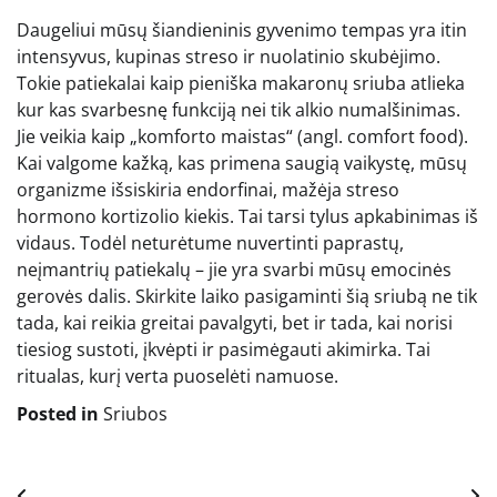
Daugeliui mūsų šiandieninis gyvenimo tempas yra itin
intensyvus, kupinas streso ir nuolatinio skubėjimo.
Tokie patiekalai kaip pieniška makaronų sriuba atlieka
kur kas svarbesnę funkciją nei tik alkio numalšinimas.
Jie veikia kaip „komforto maistas“ (angl. comfort food).
Kai valgome kažką, kas primena saugią vaikystę, mūsų
organizme išsiskiria endorfinai, mažėja streso
hormono kortizolio kiekis. Tai tarsi tylus apkabinimas iš
vidaus. Todėl neturėtume nuvertinti paprastų,
neįmantrių patiekalų – jie yra svarbi mūsų emocinės
gerovės dalis. Skirkite laiko pasigaminti šią sriubą ne tik
tada, kai reikia greitai pavalgyti, bet ir tada, kai norisi
tiesiog sustoti, įkvėpti ir pasimėgauti akimirka. Tai
ritualas, kurį verta puoselėti namuose.
Posted in
Sriubos