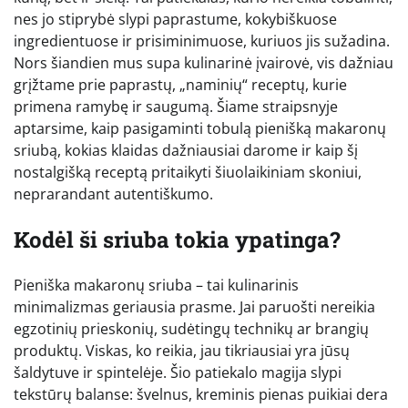
nes jo stiprybė slypi paprastume, kokybiškuose
ingredientuose ir prisiminimuose, kuriuos jis sužadina.
Nors šiandien mus supa kulinarinė įvairovė, vis dažniau
grįžtame prie paprastų, „naminių“ receptų, kurie
primena ramybę ir saugumą. Šiame straipsnyje
aptarsime, kaip pasigaminti tobulą pienišką makaronų
sriubą, kokias klaidas dažniausiai darome ir kaip šį
nostalgišką receptą pritaikyti šiuolaikiniam skoniui,
neprarandant autentiškumo.
Kodėl ši sriuba tokia ypatinga?
Pieniška makaronų sriuba – tai kulinarinis
minimalizmas geriausia prasme. Jai paruošti nereikia
egzotinių prieskonių, sudėtingų technikų ar brangių
produktų. Viskas, ko reikia, jau tikriausiai yra jūsų
šaldytuve ir spintelėje. Šio patiekalo magija slypi
tekstūrų balanse: švelnus, kreminis pienas puikiai dera