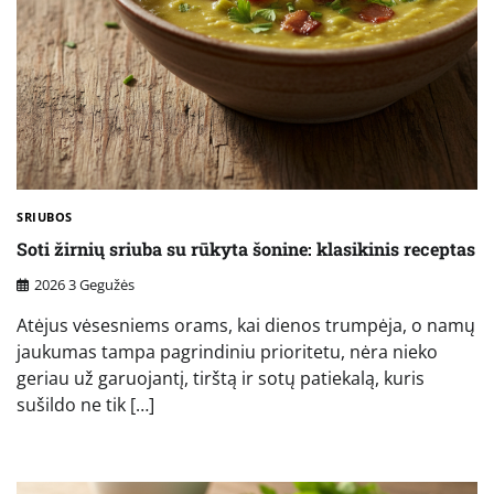
SRIUBOS
Soti žirnių sriuba su rūkyta šonine: klasikinis receptas
2026 3 Gegužės
Atėjus vėsesniems orams, kai dienos trumpėja, o namų
jaukumas tampa pagrindiniu prioritetu, nėra nieko
geriau už garuojantį, tirštą ir sotų patiekalą, kuris
sušildo ne tik […]