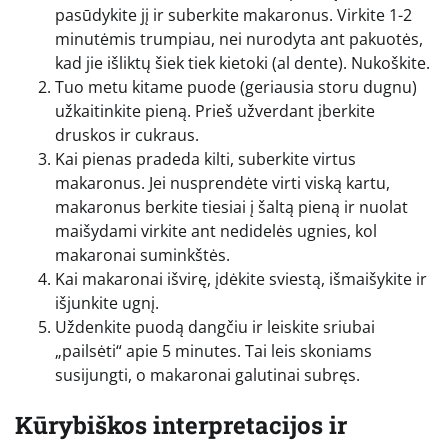
pasūdykite jį ir suberkite makaronus. Virkite 1-2
minutėmis trumpiau, nei nurodyta ant pakuotės,
kad jie išliktų šiek tiek kietoki (al dente). Nukoškite.
Tuo metu kitame puode (geriausia storu dugnu)
užkaitinkite pieną. Prieš užverdant įberkite
druskos ir cukraus.
Kai pienas pradeda kilti, suberkite virtus
makaronus. Jei nusprendėte virti viską kartu,
makaronus berkite tiesiai į šaltą pieną ir nuolat
maišydami virkite ant nedidelės ugnies, kol
makaronai suminkštės.
Kai makaronai išvirę, įdėkite sviestą, išmaišykite ir
išjunkite ugnį.
Uždenkite puodą dangčiu ir leiskite sriubai
„pailsėti“ apie 5 minutes. Tai leis skoniams
susijungti, o makaronai galutinai subręs.
Kūrybiškos interpretacijos ir