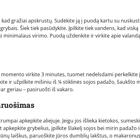
eną, kad gražiai apskrustų. Sudėkite ją į puodą kartu su nuskus
ybais. Šiek tiek pasūdykite. Įpilkite tiek vandens, kad viską
 iki minimalaus virimo. Puodą uždenkite ir virkite apie valand
imo momento virkite 3 minutes, tuomet nedelsdami perkelkite 
te ir užpilkite mišiniu iš ¼ stiklinės sojos padažo, šaukšto m
Dar geriau – pasiruošti iš vakaro.
aruošimas
umpai apkepkite aliejuje. Jeigu jos išlieka kietokos, sumeski
apkepkite grybelius, įpilkite šlakelį sojos bei mirin padažo i
ogūnų laiškus, paruoškite jūros dumblių lakštus, o makaronu