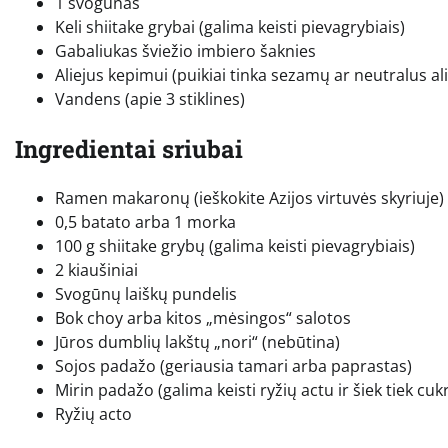
1 svogūnas
Keli shiitake grybai (galima keisti pievagrybiais)
Gabaliukas šviežio imbiero šaknies
Aliejus kepimui (puikiai tinka sezamų ar neutralus ali
Vandens (apie 3 stiklines)
Ingredientai sriubai
Ramen makaronų (ieškokite Azijos virtuvės skyriuje)
0,5 batato arba 1 morka
100 g shiitake grybų (galima keisti pievagrybiais)
2 kiaušiniai
Svogūnų laiškų pundelis
Bok choy arba kitos „mėsingos“ salotos
Jūros dumblių lakštų „nori“ (nebūtina)
Sojos padažo (geriausia tamari arba paprastas)
Mirin padažo (galima keisti ryžių actu ir šiek tiek cuk
Ryžių acto