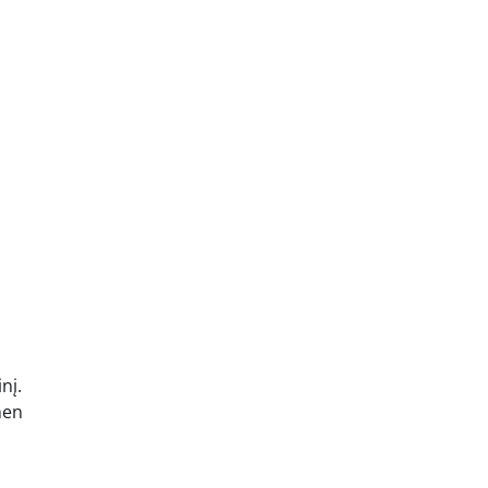
nį.
men