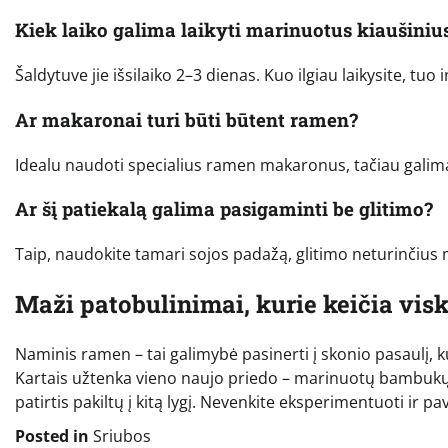
Kiek laiko galima laikyti marinuotus kiaušiniu
Šaldytuve jie išsilaiko 2–3 dienas. Kuo ilgiau laikysite, tuo
Ar makaronai turi būti būtent ramen?
Idealu naudoti specialius ramen makaronus, tačiau galima
Ar šį patiekalą galima pasigaminti be glitimo?
Taip, naudokite tamari sojos padažą, glitimo neturinčius m
Maži patobulinimai, kurie keičia vis
Naminis ramen – tai galimybė pasinerti į skonio pasaulį, 
Kartais užtenka vieno naujo priedo – marinuotų bambukų ū
patirtis pakiltų į kitą lygį. Nevenkite eksperimentuoti ir 
Posted in
Sriubos