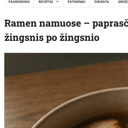
PAGRINDINIS
RECEPTAI
PATARIMAI
SVEIKATA
GROŽI
Ramen namuose – paprasči
žingsnis po žingsnio