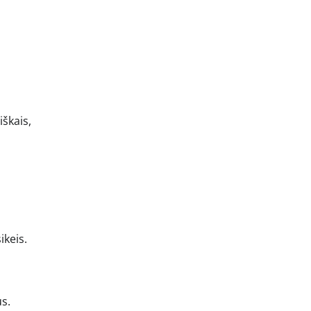
iškais,
ikeis.
us.