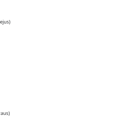
ejus)
raus)