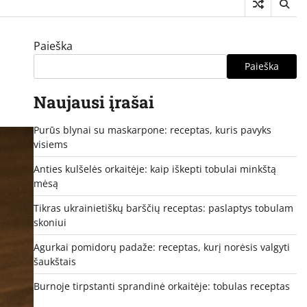
Paieška
Paieška
Naujausi įrašai
Purūs blynai su maskarpone: receptas, kuris pavyks
visiems
Anties kulšelės orkaitėje: kaip iškepti tobulai minkštą
mėsą
Tikras ukrainietiškų barščių receptas: paslaptys tobulam
skoniui
Agurkai pomidorų padaže: receptas, kurį norėsis valgyti
šaukštais
Burnoje tirpstanti sprandinė orkaitėje: tobulas receptas