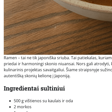
Ramen – tai ne tik japoniška sriuba. Tai patiekalas, kuriam
priedai ir harmoningi skonio niuansai. Nors gali atrodyti
kulinarinis projektas savaitgaliui. Šiame straipsnyje sužin
autentišką skonių kelionę į Japoniją.
Ingredientai sultiniui
500 g vištienos su kaulais ir oda
2 morkos