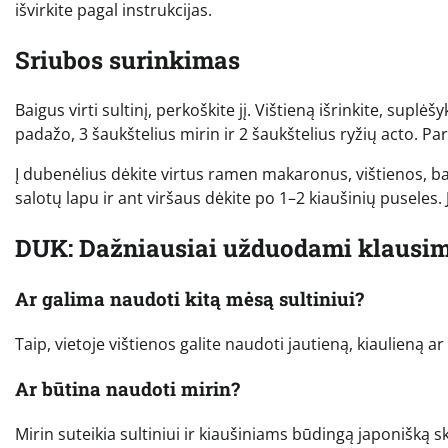
išvirkite pagal instrukcijas.
Sriubos surinkimas
Baigus virti sultinį, perkoškite jį. Vištieną išrinkite, suplėš
padažo, 3 šaukštelius mirin ir 2 šaukštelius ryžių acto. Pa
Į dubenėlius dėkite virtus ramen makaronus, vištienos, bat
salotų lapu ir ant viršaus dėkite po 1–2 kiaušinių puseles.
DUK: Dažniausiai užduodami klausi
Ar galima naudoti kitą mėsą sultiniui?
Taip, vietoje vištienos galite naudoti jautieną, kiaulieną ar
Ar būtina naudoti mirin?
Mirin suteikia sultiniui ir kiaušiniams būdingą japonišką sko