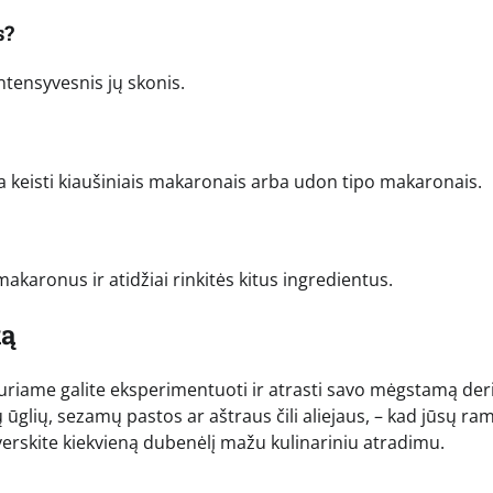
s?
 intensyvesnis jų skonis.
 keisti kiaušiniais makaronais arba udon tipo makaronais.
akaronus ir atidžiai rinkitės kitus ingredientus.
ką
kuriame galite eksperimentuoti ir atrasti savo mėgstamą deri
glių, sezamų pastos ar aštraus čili aliejaus, – kad jūsų ra
paverskite kiekvieną dubenėlį mažu kulinariniu atradimu.