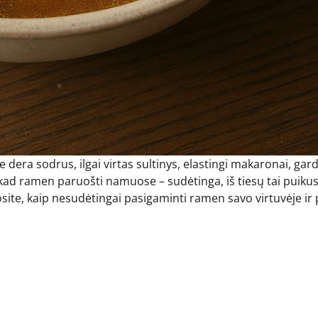
e dera sodrus, ilgai virtas sultinys, elastingi makaronai, gar
, kad ramen paruošti namuose – sudėtinga, iš tiesų tai puiku
osite, kaip nesudėtingai pasigaminti ramen savo virtuvėje ir p