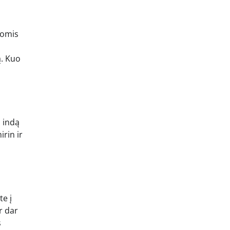
tomis
ą. Kuo
į indą
irin ir
te į
r dar
s