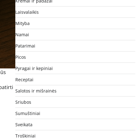
Kremai ir padažai
Laisvalaikis
Mityba
Namai
Patarimai
Picos
Pyragai ir kepiniai
dūs
s
Receptai
atirti
Salotos ir mišrainės
Sriubos
Sumuštiniai
Sveikata
Troškiniai