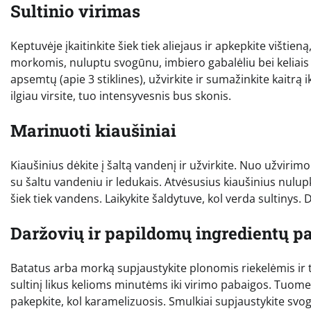
Sultinio virimas
Keptuvėje įkaitinkite šiek tiek aliejaus ir apkepkite višti
morkomis, nuluptu svogūnu, imbiero gabalėliu bei keliais gr
apsemtų (apie 3 stiklines), užvirkite ir sumažinkite kaitrą
ilgiau virsite, tuo intensyvesnis bus skonis.
Marinuoti kiaušiniai
Kiaušinius dėkite į šaltą vandenį ir užvirkite. Nuo užvir
su šaltu vandeniu ir ledukais. Atvėsusius kiaušinius nulupki
šiek tiek vandens. Laikykite šaldytuve, kol verda sultinys. 
Daržovių ir papildomų ingredientų p
Batatus arba morką supjaustykite plonomis riekelėmis ir tr
sultinį likus kelioms minutėms iki virimo pabaigos. Tuomet 
pakepkite, kol karamelizuosis. Smulkiai supjaustykite sv