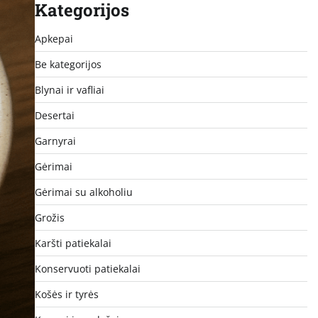
Kategorijos
Apkepai
Be kategorijos
Blynai ir vafliai
Desertai
Garnyrai
Gėrimai
Gėrimai su alkoholiu
Grožis
Karšti patiekalai
Konservuoti patiekalai
Košės ir tyrės