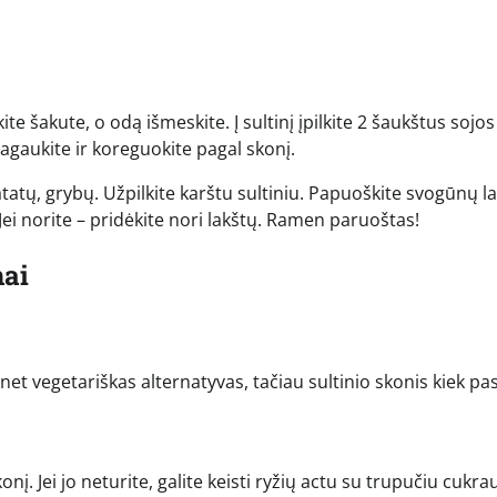
ykite šakute, o odą išmeskite. Į sultinį įpilkite 2 šaukštus sojos
ragaukite ir koreguokite pagal skonį.
atų, grybų. Užpilkite karštu sultiniu. Papuoškite svogūnų la
 Jei norite – pridėkite nori lakštų. Ramen paruoštas!
mai
 net vegetariškas alternatyvas, tačiau sultinio skonis kiek pas
nį. Jei jo neturite, galite keisti ryžių actu su trupučiu cukra