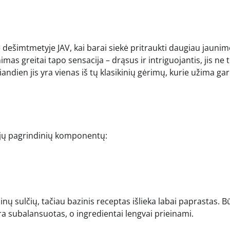
 dešimtmetyje JAV, kai barai siekė pritraukti daugiau jauni
as greitai tapo sensacija – drąsus ir intriguojantis, jis ne t
Šiandien jis yra vienas iš tų klasikinių gėrimų, kurie užima ga
rijų pagrindinių komponentų:
nų sulčių, tačiau bazinis receptas išlieka labai paprastas. B
yra subalansuotas, o ingredientai lengvai prieinami.