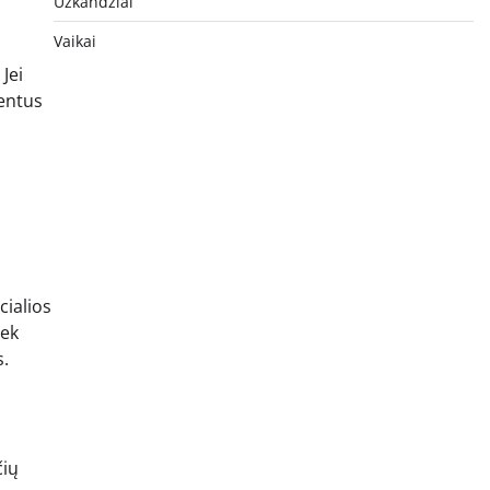
Užkandžiai
Vaikai
 Jei
ientus
cialios
iek
s.
čių