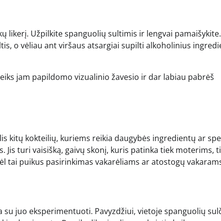
kų likerį. Užpilkite spanguolių sultimis ir lengvai pamaišykite.
tis, o vėliau ant viršaus atsargiai supilti alkoholinius ingred
uteiks jam papildomo vizualinio žavesio ir dar labiau pabrėš
is kitų kokteilių, kuriems reikia daugybės ingredientų ar spe
Jis turi vaisišką, gaivų skonį, kuris patinka tiek moterims, t
dėl tai puikus pasirinkimas vakarėliams ar atostogų vakaram
a su juo eksperimentuoti. Pavyzdžiui, vietoje spanguolių sul