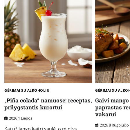
GĖRIMAI SU ALKOHOLIU
GĖRIMAI SU ALKO
„Piña colada“ namuose: receptas,
Gaivi mango 
prilygstantis kurortui
paprastas re
vakarui
2026 1 Liepos
2026 8 Rugpjūčio
Kai už lango kaitri saulė, o mintys