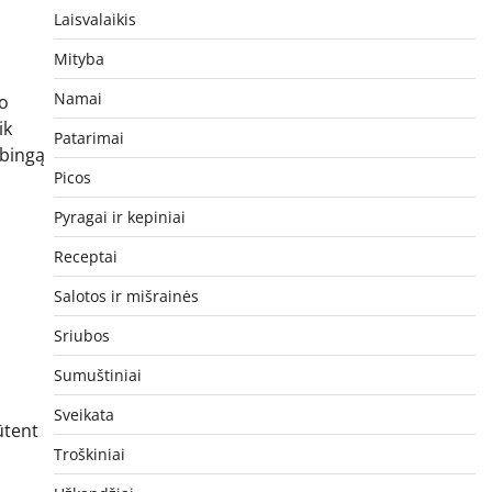
Laisvalaikis
Mityba
Namai
mo
ik
Patarimai
rbingą
Picos
Pyragai ir kepiniai
Receptai
Salotos ir mišrainės
Sriubos
Sumuštiniai
Sveikata
ūtent
Troškiniai