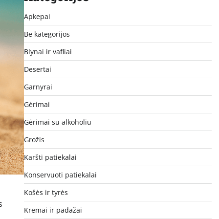
Apkepai
Be kategorijos
Blynai ir vafliai
Desertai
Garnyrai
Gėrimai
Gėrimai su alkoholiu
Grožis
Karšti patiekalai
Konservuoti patiekalai
Košės ir tyrės
s
Kremai ir padažai