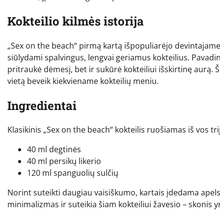
Kokteilio kilmės istorija
„Sex on the beach“ pirmą kartą išpopuliarėjo devintajame
siūlydami spalvingus, lengvai geriamus kokteilius. Pavadinim
pritraukė dėmesį, bet ir sukūrė kokteiliui išskirtinę aurą. 
vietą beveik kiekviename kokteilių meniu.
Ingredientai
Klasikinis „Sex on the beach“ kokteilis ruošiamas iš vos t
40 ml degtinės
40 ml persikų likerio
120 ml spanguolių sulčių
Norint suteikti daugiau vaisiškumo, kartais įdedama apelsi
minimalizmas ir suteikia šiam kokteiliui žavesio – skonis 