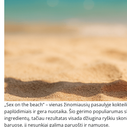
„Sex on the beach“ – vienas žinomiausių pasaulyje kokteil
paplūdimiais ir gera nuotaika. Šio gėrimo populiarumas sly
ingredientų, tačiau rezultatas visada džiugina ryškiu skon
baruose, jį nesunkiai galima paruošti ir namuose.