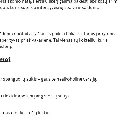
okią skonio natą. Persikų likerį galima pakeisti abrikosų ar 
rupu, kuris suteikia intensyvesnę spalvą ir saldumo.
dimio nuotaika, tačiau jis puikiai tinka ir kitomis progomis 
rityvas prieš vakarienę. Tai vienas tų kokteilių, kurie
osferą.
imai
ir spanguolių sultis – gausite nealkoholinę versiją.
tinka ir apelsinų ar granatų sultys.
amas dideliu sulčių kiekiu.