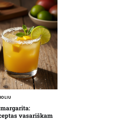
HOLIU
margarita:
ceptas vasariškam