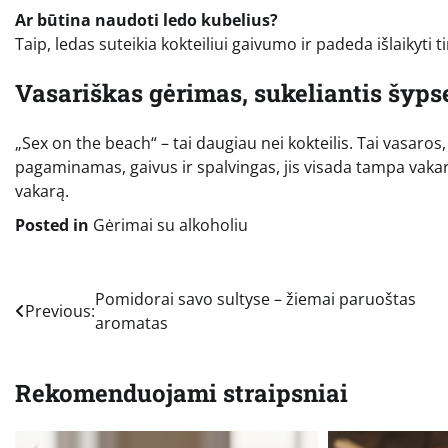
Ar būtina naudoti ledo kubelius?
Taip, ledas suteikia kokteiliui gaivumo ir padeda išlaikyti
Vasariškas gėrimas, sukeliantis šyps
„Sex on the beach“ – tai daugiau nei kokteilis. Tai vasaro
pagaminamas, gaivus ir spalvingas, jis visada tampa vakar
vakarą.
Posted in
Gėrimai su alkoholiu
Navigacija
Pomidorai savo sultyse – žiemai paruoštas
Previous:
aromatas
tarp
įrašų
Rekomenduojami straipsniai