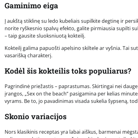
Gaminimo eiga
Į aukštą stiklinę su ledo kubeliais supilkite degtinę ir persi
norite ryškesnio spalvų efekto, galite pirmiausia supilti sul
– taip gausite sluoksniuotą kokteilį.
Kokteilį galima papuošti apelsino skiltele ar vyšnia. Tai s
vasarišką charakterį.
Kodėl šis kokteilis toks populiarus?
Pagrindinė priežastis – paprastumas. Skirtingai nei daugel
įrangos, „Sex on the beach“ pasigamina per kelias minutes. 
vyrams. Be to, jo pavadinimas visada sukelia šypseną, to
Skonio variacijos
Nors klasikinis receptas yra labai aiškus, barmenai mėgst