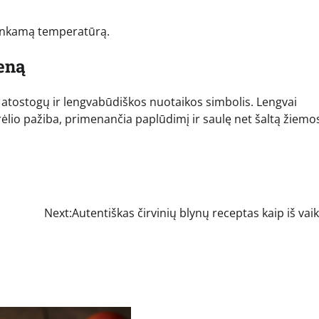
 tinkamą temperatūrą.
eną
s, atostogų ir lengvabūdiškos nuotaikos simbolis. Lengvai
ėlio pažiba, primenančia paplūdimį ir saulę net šaltą žiemo
Next:
Autentiškas čirvinių blynų receptas kaip iš vai