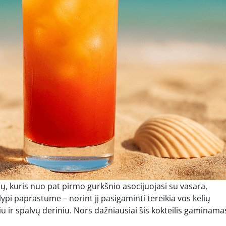
ių, kuris nuo pat pirmo gurkšnio asocijuojasi su vasara,
pi paprastume – norint jį pasigaminti tereikia vos kelių
iu ir spalvų deriniu. Nors dažniausiai šis kokteilis gaminama