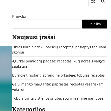
Paieška
Paieška
Naujausi įrašai
Tikras ukrainietiškų barščių receptas: paslaptys tobulam
skoniui
Agurkai pomidorų padaže: receptas, kurį norėsis valgyti
šaukštais
Burnoje tirpstanti sprandinė orkaitėje: tobulas receptas
Gaivi mango margarita: paprastas receptas vasariškam
vakarui
Tobula trinta vištienos sriuba: soti ir kreminė namuose
Kategorijos