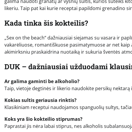
galima naudoti granatų ar vyšnių sultis, kurios suteiks kit
likeriu. Taip pat kai kurie receptai papildomi grenadino si
Kada tinka šis kokteilis?
„Sex on the beach“ dažniausiai siejamas su vasara ir paplū
vakarėliuose, romantiškuose pasimatymuose ar net kaip ape
akimirksniu praskaidrina nuotaiką ir sukuria šventės atm
DUK – dažniausiai užduodami klaus
Ar galima gaminti be alkoholio?
Taip, vietoje degtinės ir likerio naudokite persikų nektarą 
Kokias sultis geriausia rinktis?
Klasikiniam receptui naudojamos spanguolių sultys, tačiau 
Koks yra šio kokteilio stiprumas?
Paprastai jis nėra labai stiprus, nes alkoholis subalansuoj