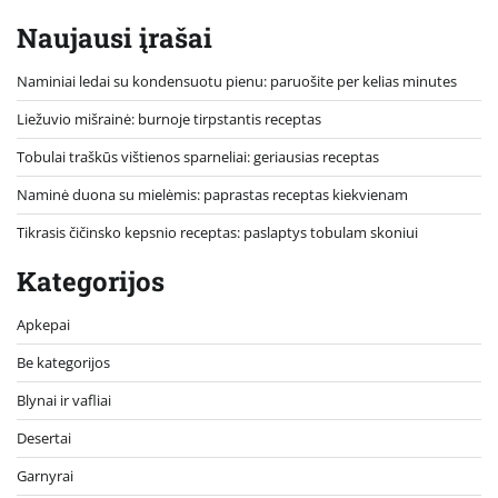
Naujausi įrašai
Naminiai ledai su kondensuotu pienu: paruošite per kelias minutes
Liežuvio mišrainė: burnoje tirpstantis receptas
Tobulai traškūs vištienos sparneliai: geriausias receptas
Naminė duona su mielėmis: paprastas receptas kiekvienam
Tikrasis čičinsko kepsnio receptas: paslaptys tobulam skoniui
Kategorijos
Apkepai
Be kategorijos
Blynai ir vafliai
Desertai
Garnyrai