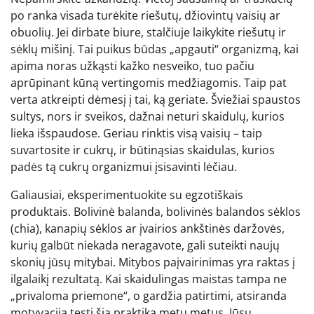
po ranka visada turėkite riešutų, džiovintų vaisių ar
obuolių. Jei dirbate biure, stalčiuje laikykite riešutų ir
sėklų mišinį. Tai puikus būdas „apgauti“ organizmą, kai
apima noras užkąsti kažko nesveiko, tuo pačiu
aprūpinant kūną vertingomis medžiagomis. Taip pat
verta atkreipti dėmesį į tai, ką geriate. Šviežiai spaustos
sultys, nors ir sveikos, dažnai neturi skaidulų, kurios
lieka išspaudose. Geriau rinktis visą vaisių – taip
suvartosite ir cukrų, ir būtinąsias skaidulas, kurios
padės tą cukrų organizmui įsisavinti lėčiau.
Galiausiai, eksperimentuokite su egzotiškais
produktais. Bolivinė balanda, bolivinės balandos sėklos
(chia), kanapių sėklos ar įvairios ankštinės daržovės,
kurių galbūt niekada neragavote, gali suteikti naujų
skonių jūsų mitybai. Mitybos paįvairinimas yra raktas į
ilgalaikį rezultatą. Kai skaidulingas maistas tampa ne
„privaloma priemone“, o gardžia patirtimi, atsiranda
motyvacija tęsti šią praktiką metų metus. Jūsų