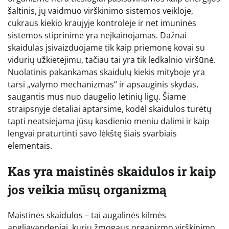
šaltinis, jų vaidmuo virškinimo sistemos veikloje,
cukraus kiekio kraujyje kontrolėje ir net imuninės
sistemos stiprinime yra neįkainojamas. Dažnai
skaidulas įsivaizduojame tik kaip priemonę kovai su
vidurių užkietėjimu, tačiau tai yra tik ledkalnio viršūnė.
Nuolatinis pakankamas skaidulų kiekis mityboje yra
tarsi „valymo mechanizmas“ ir apsauginis skydas,
saugantis mus nuo daugelio lėtinių ligų. Šiame
straipsnyje detaliai aptarsime, kodėl skaidulos turėtų
tapti neatsiejama jūsų kasdienio meniu dalimi ir kaip
lengvai praturtinti savo lėkštę šiais svarbiais
elementais.
Kas yra maistinės skaidulos ir kaip
jos veikia mūsų organizmą
Maistinės skaidulos – tai augalinės kilmės
angliavandeniai, kurių žmogaus organizmo virškinimo