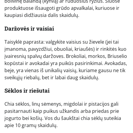
bolivinę balandą (kynvą) ar ruduosius ryžius. Šiuose
produktuose išsaugoti grūdo apvalkalai, kuriuose ir
kaupiasi didžiausia dalis skaidulų.
Daržovės ir vaisiai
Taisyklė paprasta: valgykite vaisius su žievele (jei tai
įmanoma, pavyzdžiui, obuoliai, kriaušės) ir rinkitės kuo
įvairesnių spalvų daržoves. Brokoliai, morkos, Briuselio
kopūstai ir avokadai yra puikūs pasirinkimai. Avokadas,
beje, yra vienas iš unikalių vaisių, kuriame gausu ne tik
sveikųjų riebalų, bet ir labai daug skaidulų.
Sėklos ir riešutai
Chia sėklos, linų sėmenys, migdolai ir pistacijos gali
pasitarnauti kaip puikus užkandis arba priedas prie
jogurto bei košių. Vos du šaukštai chia sėklų suteikia
apie 10 gramų skaidulų.