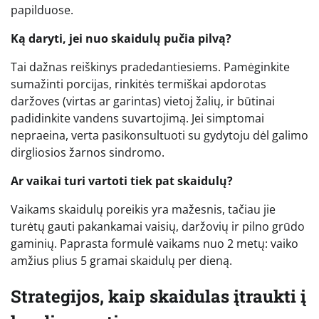
papilduose.
Ką daryti, jei nuo skaidulų pučia pilvą?
Tai dažnas reiškinys pradedantiesiems. Pamėginkite
sumažinti porcijas, rinkitės termiškai apdorotas
daržoves (virtas ar garintas) vietoj žalių, ir būtinai
padidinkite vandens suvartojimą. Jei simptomai
nepraeina, verta pasikonsultuoti su gydytoju dėl galimo
dirgliosios žarnos sindromo.
Ar vaikai turi vartoti tiek pat skaidulų?
Vaikams skaidulų poreikis yra mažesnis, tačiau jie
turėtų gauti pakankamai vaisių, daržovių ir pilno grūdo
gaminių. Paprasta formulė vaikams nuo 2 metų: vaiko
amžius plius 5 gramai skaidulų per dieną.
Strategijos, kaip skaidulas įtraukti į