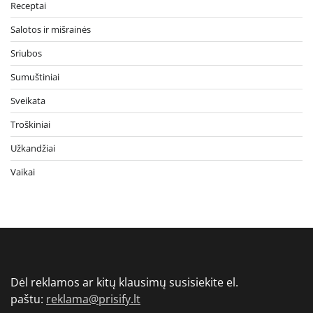
Receptai
Salotos ir mišrainės
Sriubos
Sumuštiniai
Sveikata
Troškiniai
Užkandžiai
Vaikai
Dėl reklamos ar kitų klausimų susisiekite el.
paštu:
reklama@prisify.lt