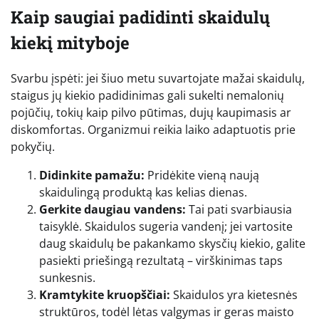
Kaip saugiai padidinti skaidulų
kiekį mityboje
Svarbu įspėti: jei šiuo metu suvartojate mažai skaidulų,
staigus jų kiekio padidinimas gali sukelti nemalonių
pojūčių, tokių kaip pilvo pūtimas, dujų kaupimasis ar
diskomfortas. Organizmui reikia laiko adaptuotis prie
pokyčių.
Didinkite pamažu:
Pridėkite vieną naują
skaidulingą produktą kas kelias dienas.
Gerkite daugiau vandens:
Tai pati svarbiausia
taisyklė. Skaidulos sugeria vandenį; jei vartosite
daug skaidulų be pakankamo skysčių kiekio, galite
pasiekti priešingą rezultatą – virškinimas taps
sunkesnis.
Kramtykite kruopščiai:
Skaidulos yra kietesnės
struktūros, todėl lėtas valgymas ir geras maisto