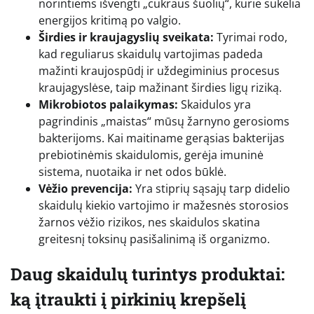
norintiems išvengti „cukraus šuolių“, kurie sukelia
energijos kritimą po valgio.
Širdies ir kraujagyslių sveikata:
Tyrimai rodo,
kad reguliarus skaidulų vartojimas padeda
mažinti kraujospūdį ir uždegiminius procesus
kraujagyslėse, taip mažinant širdies ligų riziką.
Mikrobiotos palaikymas:
Skaidulos yra
pagrindinis „maistas“ mūsų žarnyno gerosioms
bakterijoms. Kai maitiname gerąsias bakterijas
prebiotinėmis skaidulomis, gerėja imuninė
sistema, nuotaika ir net odos būklė.
Vėžio prevencija:
Yra stiprių sąsajų tarp didelio
skaidulų kiekio vartojimo ir mažesnės storosios
žarnos vėžio rizikos, nes skaidulos skatina
greitesnį toksinų pasišalinimą iš organizmo.
Daug skaidulų turintys produktai:
ką įtraukti į pirkinių krepšelį