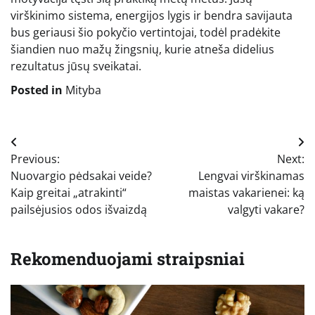
virškinimo sistema, energijos lygis ir bendra savijauta
bus geriausi šio pokyčio vertintojai, todėl pradėkite
šiandien nuo mažų žingsnių, kurie atneša didelius
rezultatus jūsų sveikatai.
Posted in
Mityba
Navigacija
Previous:
Next:
tarp
Nuovargio pėdsakai veide?
Lengvai virškinamas
įrašų
Kaip greitai „atrakinti“
maistas vakarienei: ką
pailsėjusios odos išvaizdą
valgyti vakare?
Rekomenduojami straipsniai