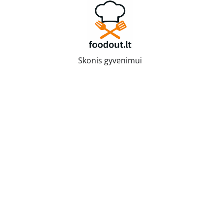
Skip
to
content
Skonis gyvenimui