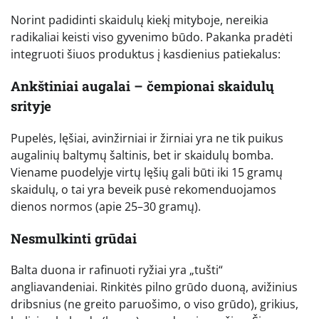
Norint padidinti skaidulų kiekį mityboje, nereikia
radikaliai keisti viso gyvenimo būdo. Pakanka pradėti
integruoti šiuos produktus į kasdienius patiekalus:
Ankštiniai augalai – čempionai skaidulų
srityje
Pupelės, lęšiai, avinžirniai ir žirniai yra ne tik puikus
augalinių baltymų šaltinis, bet ir skaidulų bomba.
Viename puodelyje virtų lęšių gali būti iki 15 gramų
skaidulų, o tai yra beveik pusė rekomenduojamos
dienos normos (apie 25–30 gramų).
Nesmulkinti grūdai
Balta duona ir rafinuoti ryžiai yra „tušti“
angliavandeniai. Rinkitės pilno grūdo duoną, avižinius
dribsnius (ne greito paruošimo, o viso grūdo), grikius,