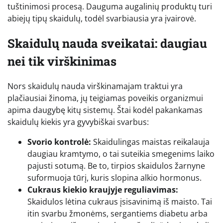
tuštinimosi procesą. Dauguma augalinių produktų turi
abiejų tipų skaidulų, todėl svarbiausia yra įvairovė.
Skaidulų nauda sveikatai: daugiau
nei tik virškinimas
Nors skaidulų nauda virškinamajam traktui yra
plačiausiai žinoma, jų teigiamas poveikis organizmui
apima daugybę kitų sistemų. Štai kodėl pakankamas
skaidulų kiekis yra gyvybiškai svarbus:
Svorio kontrolė:
Skaidulingas maistas reikalauja
daugiau kramtymo, o tai suteikia smegenims laiko
pajusti sotumą. Be to, tirpios skaidulos žarnyne
suformuoja tūrį, kuris slopina alkio hormonus.
Cukraus kiekio kraujyje reguliavimas:
Skaidulos lėtina cukraus įsisavinimą iš maisto. Tai
itin svarbu žmonėms, sergantiems diabetu arba