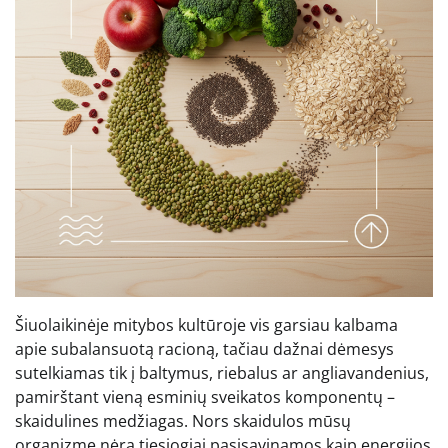
Šiuolaikinėje mitybos kultūroje vis garsiau kalbama
apie subalansuotą racioną, tačiau dažnai dėmesys
sutelkiamas tik į baltymus, riebalus ar angliavandenius,
pamirštant vieną esminių sveikatos komponentų –
skaidulines medžiagas. Nors skaidulos mūsų
organizme nėra tiesiogiai pasisavinamos kaip energijos