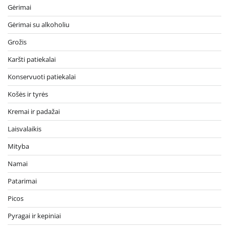
Gėrimai
Gėrimai su alkoholiu
Grožis
Karšti patiekalai
Konservuoti patiekalai
Košės ir tyrės
Kremai ir padažai
Laisvalaikis
Mityba
Namai
Patarimai
Picos
Pyragai ir kepiniai