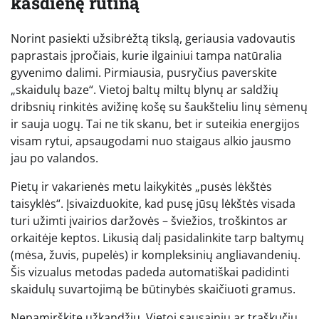
kasdienę rutiną
Norint pasiekti užsibrėžtą tikslą, geriausia vadovautis
paprastais įpročiais, kurie ilgainiui tampa natūralia
gyvenimo dalimi. Pirmiausia, pusryčius paverskite
„skaidulų baze“. Vietoj baltų miltų blynų ar saldžių
dribsnių rinkitės avižinę košę su šaukšteliu linų sėmenų
ir sauja uogų. Tai ne tik skanu, bet ir suteikia energijos
visam rytui, apsaugodami nuo staigaus alkio jausmo
jau po valandos.
Pietų ir vakarienės metu laikykitės „pusės lėkštės
taisyklės“. Įsivaizduokite, kad pusę jūsų lėkštės visada
turi užimti įvairios daržovės – šviežios, troškintos ar
orkaitėje keptos. Likusią dalį pasidalinkite tarp baltymų
(mėsa, žuvis, pupelės) ir kompleksinių angliavandenių.
Šis vizualus metodas padeda automatiškai padidinti
skaidulų suvartojimą be būtinybės skaičiuoti gramus.
Nepamirškite užkandžių. Vietoj sausainių ar traškučių