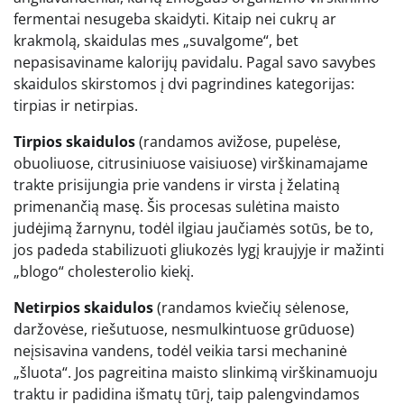
fermentai nesugeba skaidyti. Kitaip nei cukrų ar
krakmolą, skaidulas mes „suvalgome“, bet
nepasisaviname kalorijų pavidalu. Pagal savo savybes
skaidulos skirstomos į dvi pagrindines kategorijas:
tirpias ir netirpias.
Tirpios skaidulos
(randamos avižose, pupelėse,
obuoliuose, citrusiniuose vaisiuose) virškinamajame
trakte prisijungia prie vandens ir virsta į želatiną
primenančią masę. Šis procesas sulėtina maisto
judėjimą žarnynu, todėl ilgiau jaučiamės sotūs, be to,
jos padeda stabilizuoti gliukozės lygį kraujyje ir mažinti
„blogo“ cholesterolio kiekį.
Netirpios skaidulos
(randamos kviečių sėlenose,
daržovėse, riešutuose, nesmulkintuose grūduose)
neįsisavina vandens, todėl veikia tarsi mechaninė
„šluota“. Jos pagreitina maisto slinkimą virškinamuoju
traktu ir padidina išmatų tūrį, taip palengvindamos