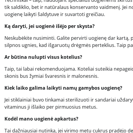
tik saldiklio, bet ir natūralaus konservanto vaidmenį. Jei 
uogienę laikyti šaldytuve ir suvartoti greičiau.
Ką daryti, jei uogienė išėjo per skysta?
Neskubėkite nusiminti. Galite pervirti uogienę dar kartą, p
silpnos ugnies, kad išgaruotų drėgmės perteklius. Taip pa
Ar būtina nulupti visus kotelius?
Taip, tai labai rekomenduojama. Koteliai suteikia nepage
skonis bus žymiai švaresnis ir malonesnis.
Kiek laiko galima laikyti namų gamybos uogienę?
Jei stiklainiai buvo tinkamai sterilizuoti ir sandariai uždary
vitaminus ji išlaiko per pirmuosius metus.
Kodėl mano uogienė apkartus?
Tai dažniausiai nutinka, jei virimo metu cukrus pradėjo de