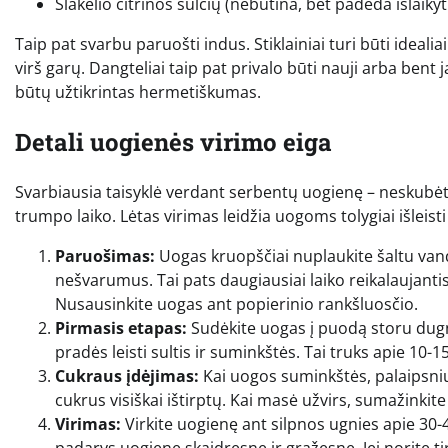
Šlakelio citrinos sulčių (nebūtina, bet padeda išlaiky
Taip pat svarbu paruošti indus. Stiklainiai turi būti idealiai
virš garų. Dangteliai taip pat privalo būti nauji arba bent
būtų užtikrintas hermetiškumas.
Detali uogienės virimo eiga
Svarbiausia taisyklė verdant serbentų uogienę – neskubėti
trumpo laiko. Lėtas virimas leidžia uogoms tolygiai išleisti 
Paruošimas:
Uogas kruopščiai nuplaukite šaltu vanden
nešvarumus. Tai pats daugiausiai laiko reikalaujantis
Nusausinkite uogas ant popierinio rankšluosčio.
Pirmasis etapas:
Sudėkite uogas į puodą storu dugnu.
pradės leisti sultis ir suminkštės. Tai truks apie 10-1
Cukraus įdėjimas:
Kai uogos suminkštės, palaipsniu
cukrus visiškai ištirptų. Kai masė užvirs, sumažinkit
Virimas:
Virkite uogienę ant silpnos ugnies apie 30-4