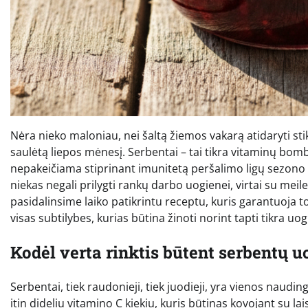
Nėra nieko maloniau, nei šaltą žiemos vakarą atidaryti st
saulėtą liepos mėnesį. Serbentai – tai tikra vitaminų bomba,
nepakeičiama stiprinant imunitetą peršalimo ligų sezono 
niekas negali prilygti rankų darbo uogienei, virtai su meile
pasidalinsime laiko patikrintu receptu, kuris garantuoja to
visas subtilybes, kurias būtina žinoti norint tapti tikra uo
Kodėl verta rinktis būtent serbentų u
Serbentai, tiek raudonieji, tiek juodieji, yra vienos na
itin dideliu vitamino C kiekiu, kuris būtinas kovojant su la