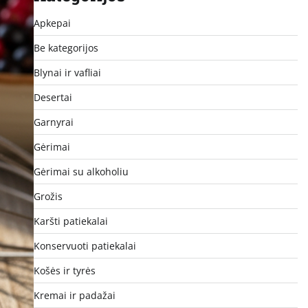
Apkepai
Be kategorijos
Blynai ir vafliai
Desertai
Garnyrai
Gėrimai
Gėrimai su alkoholiu
Grožis
Karšti patiekalai
Konservuoti patiekalai
Košės ir tyrės
Kremai ir padažai