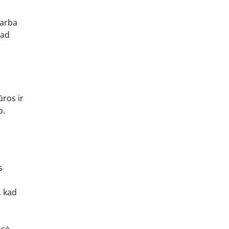
 arba
kad
ūros ir
o.
.
s
, kad