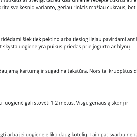
norite sveikesnio varianto, geriau rinktis mažiau cukraus, bet
ridėdami šiek tiek pektino arba tiesiog ilgiau pavirdami ant 
t skysta uogienė yra puikus priedas prie jogurto ar blynų.
idaujamą kartumą ir sugadina tekstūrą. Nors tai kruopštus 
ti, uogienė gali stovėti 1-2 metus. Visgi, geriausią skonį ir
gti arba jei uogienėje liko daug kotelių. Taip pat svarbu nen