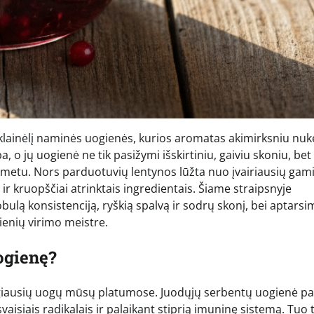
iklainėlį naminės uogienės, kurios aromatas akimirksniu nuke
 o jų uogienė ne tik pasižymi išskirtiniu, gaiviu skoniu, bet 
metu. Nors parduotuvių lentynos lūžta nuo įvairiausių gami
 ir kruopščiai atrinktais ingredientais. Šiame straipsnyje
bulą konsistenciją, ryškią spalvą ir sodrų skonį, bei aptarsi
gienių virimo meistre.
ogienę?
udingiausių uogų mūsų platumose. Juodųjų serbentų uogienė p
isvaisiais radikalais ir palaikant stiprią imuninę sistemą. Tuo