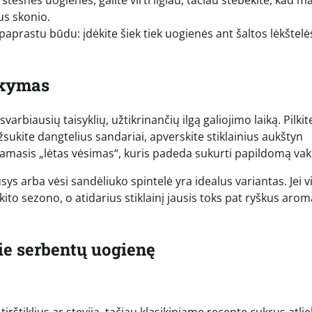
štesnės uogienės, galite virti ilgiau, tačiau stebėkite, kad m
us skonio.
 paprastu būdu: įdėkite šiek tiek uogienės ant šaltos lėkštelės.
ikymas
 svarbiausių taisyklių, užtikrinančių ilgą galiojimo laiką. Pilkit
žsukite dangtelius sandariai, apverskite stiklainius aukštyn
adinamasis „lėtas vėsimas“, kuris padeda sukurti papildomą v
ūsys arba vėsi sandėliuko spintelė yra idealus variantas. Jei v
i kito sezono, o atidarius stiklainį jausis toks pat ryškus arom
ie serbentų uogienę
irštiklius ar steviją, tačiau klasikiniame recepte cukrus atli