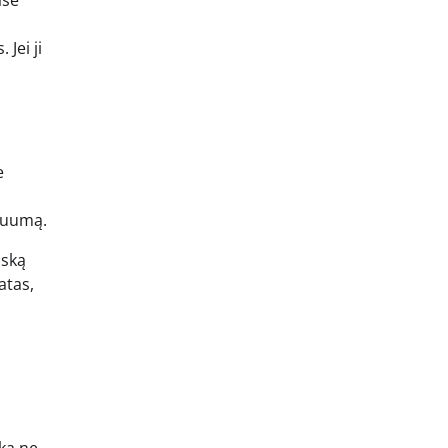
asė
 Jei ji
e
akuumą.
iską
atas,
eka ne