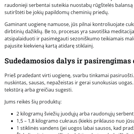
raudonieji serbentai suteikia nuostabų rūgštelės balansą ir
sutirštėti be jokių papildomų cheminių priedų.
Gaminant uogienę namuose, jūs pilnai kontroliuojate cukra
dirbtinių dažiklių. Be to, procesas yra savotiška meditacij
atsipalaiduoti ir pasimėgauti sezoniškumo teikiamais malo
pajusite kiekvieną kartą atidarę stiklainį.
Sudedamosios dalys ir pasirengimas 
Prieš pradedant virti uogienę, svarbu tinkamai pasiruošti.
nuskintas, sausas, nepažeistas ir gerai sunokusias uogas.
tekstūrą arba greičiau sugesti.
Jums reikės šių produktų:
2 kilogramų šviežių juodųjų arba raudonųjų serbentų
1,5 – 1,8 kilogramo cukraus (kiekis priklauso nuo j
1 stiklinės vandens (jei uogos labai sausos, kad prad