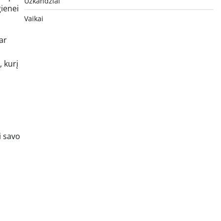
Užkandžiai
gienei
Vaikai
ar
 kurį
i savo