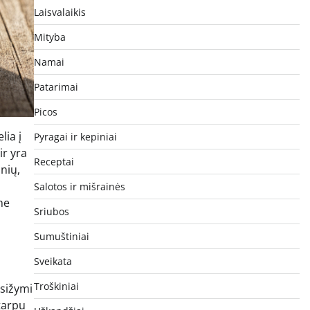
Laisvalaikis
Mityba
Namai
Patarimai
Picos
lia į
Pyragai ir kepiniai
ir yra
Receptai
nių,
Salotos ir mišrainės
me
Sriubos
Sumuštiniai
Sveikata
Troškiniai
asižymi
 tarpu