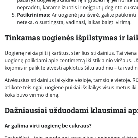
padarys uogienę skaidresnę ir gražesnę. Jei norite tir
nepradėtų karamelizuotis ir neįgautų deginto cukra
Patikrinimas:
Ar uogienė jau išvirė, galite patikrinti
neteka, o sustingsta, vadinasi, laikas baigti virimą.
Tinkamas uogienės išpilstymas ir la
Uogienę reikia pilti į karštus, sterilius stiklainius. Tai viena
uogienę palikdami apie centimetrą iki stiklainio viršaus. U
kojomis ir palikite atvėsti apklotus šiltu audiniu – tai v
Atvėsusius stiklainius laikykite vėsioje, tamsioje vietoje. R
atlikote teisingai, uogienė puikiai išsilaikys visus metus ik
koks buvo virimo dieną.
Dažniausiai užduodami klausimai ap
Ar galima virti uogienę be cukraus?
Techniškai – taip, naudojant specialius uogienėms skirtus t