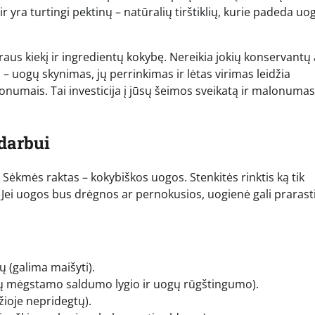
 yra turtingi pektinų – natūralių tirštiklių, kurie padeda uo
us kiekį ir ingredientų kokybę. Nereikia jokių konservantų 
a – uogų skynimas, jų perrinkimas ir lėtas virimas leidžia
numais. Tai investicija į jūsų šeimos sveikatą ir malonumas,
darbui
 Sėkmės raktas – kokybiškos uogos. Stenkitės rinktis ką tik
 Jei uogos bus drėgnos ar pernokusios, uogienė gali prarast
 (galima maišyti).
ūsų mėgstamo saldumo lygio ir uogų rūgštingumo).
žioje nepridegtų).