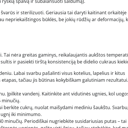
ti ryškią spalvą ir subalansuoti saldumą).
 švarūs ir sterilizuoti. Geriausia tai daryti kaitinant orkaitėje
 jau nepriekaištingos būklės, be jokių rūdžių ar deformacijų, 
. Tai nėra greitas gaminys, reikalaujantis aukštos temperat
sultis ir pasiekti tirštą konsistenciją be didelio cukraus kieki
iu. Labai svarbu pašalinti visus kotelius, lapelius ir kitus
 etapas, tačiau jis būtinas kokybiškam galutiniam rezultatui
 Įpilkite vandenį. Kaitinkite ant vidutinės ugnies, kol uogo
5 minučių.
i berkite cukrų, nuolat maišydami mediniu šaukštu. Svarbu
e ugnį iki minimumo.
0 minučių. Periodiškai nugriebkite susidariusias putas – tai