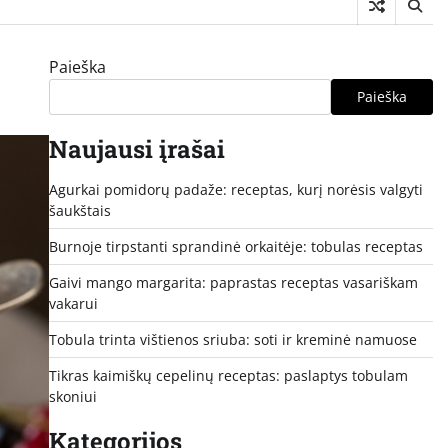
Paieška
Paieška
Naujausi įrašai
Agurkai pomidorų padaže: receptas, kurį norėsis valgyti
šaukštais
Burnoje tirpstanti sprandinė orkaitėje: tobulas receptas
Gaivi mango margarita: paprastas receptas vasariškam
vakarui
Tobula trinta vištienos sriuba: soti ir kreminė namuose
Tikras kaimiškų cepelinų receptas: paslaptys tobulam
skoniui
Kategorijos