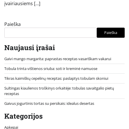
įvairiausiems […]
Paieška
Paieška
Naujausi įrašai
Gaivi mango margarita: paprastas receptas vasariškam vakarui
Tobula trinta vištienos sriuba: soti ir kreminė namuose
Tikras kaimiškų cepelinų receptas: paslaptys tobulam skoniui
Sultingas kiaulienos troškinys orkaitėje: tobulas savaitgalio pietų
receptas
Gaivus jogurtinis tortas su persikais: idealus desertas
Kategorijos
Apkepai