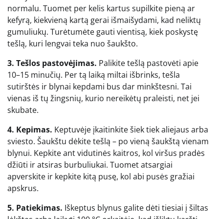
normalu. Tuomet per kelis kartus supilkite pieną ar
kefyrą, kiekvieną kartą gerai išmaišydami, kad neliktų
gumuliukų. Turėtumėte gauti vientisą, kiek poskystę
tešlą, kuri lengvai teka nuo šaukšto.
3. Tešlos pastovėjimas.
Palikite tešlą pastovėti apie
10–15 minučių. Per tą laiką miltai išbrinks, tešla
sutirštės ir blynai kepdami bus dar minkštesni. Tai
vienas iš tų žingsnių, kurio nereikėtų praleisti, net jei
skubate.
4. Kepimas.
Keptuvėje įkaitinkite šiek tiek aliejaus arba
sviesto. Šaukštu dėkite tešlą – po vieną šaukštą vienam
blynui. Kepkite ant vidutinės kaitros, kol viršus pradės
džiūti ir atsiras burbuliukai. Tuomet atsargiai
apverskite ir kepkite kitą pusę, kol abi pusės gražiai
apskrus.
5. Patiekimas.
Iškeptus blynus galite dėti tiesiai į šiltas