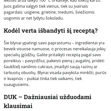
lėkštes arba laikyti 100 °C orkaitėje, kad išliktų karšti.
Juos galima valgyti tiek vienus, tiek su įvairiais
pagardais: uogiene, grietine, medumi, šviežiomis
uogomis ar net lydytu šokoladu.
Kodėl verta išbandyti šį receptą?
Šie blynai ypatingi savo paprastumu – ingredientai yra
beveik visuose namuose, o procesas nereikalauja jokių
specialių įgūdžių. Galite pritaikyti receptą pagal savo
poreikius – pavyzdžiui, pakeisti pieną į augalinį, pridėti
šaukštelį vanilinio cukraus, įmaišyti saują razinų ar
tarkuotų obuolių. Blynai visada pavyksta minkšti, purūs
ir kvapnūs – puikiai tinka tiek vaikams, tiek
suaugusiems.
DUK – Dažniausiai užduodami
klausimai