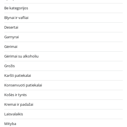
Be kategorijos
Blynai ir vafliai
Desertai
Garnyrai
Gėrimai
Gėrimai su alkoholiu
Grožis
Karšti patiekalai
Konservuoti patiekalai
Košės ir tyrės
Kremai ir padažai
Laisvalaikis
Mityba