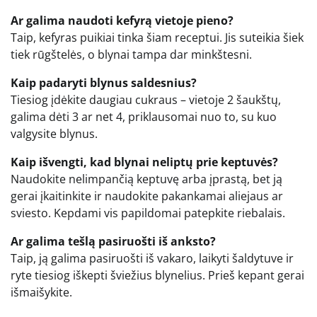
Ar galima naudoti kefyrą vietoje pieno?
Taip, kefyras puikiai tinka šiam receptui. Jis suteikia šiek
tiek rūgštelės, o blynai tampa dar minkštesni.
Kaip padaryti blynus saldesnius?
Tiesiog įdėkite daugiau cukraus – vietoje 2 šaukštų,
galima dėti 3 ar net 4, priklausomai nuo to, su kuo
valgysite blynus.
Kaip išvengti, kad blynai neliptų prie keptuvės?
Naudokite nelimpančią keptuvę arba įprastą, bet ją
gerai įkaitinkite ir naudokite pakankamai aliejaus ar
sviesto. Kepdami vis papildomai patepkite riebalais.
Ar galima tešlą pasiruošti iš anksto?
Taip, ją galima pasiruošti iš vakaro, laikyti šaldytuve ir
ryte tiesiog iškepti šviežius blynelius. Prieš kepant gerai
išmaišykite.