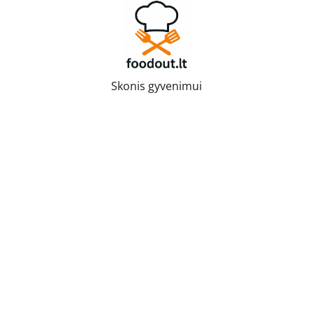
Skip
to
content
Skonis gyvenimui