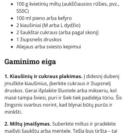
100 g kvietinių miltų (aukščiausios rūšies, pvz.,
550C)
100 ml pieno arba kefyro
2 kiaušiniai (M arba L dydžio)
2 šaukštai cukraus (arba pagal skonį)
1 žiupsnelis druskos
Aliejaus arba sviesto kepimui
Gaminimo eiga
1. Kiaušinių ir cukraus plakimas.
Į didesnį dubenį
įmuškite kiaušinius, įberkite cukraus ir žiupsnelį
druskos. Gerai išplakite šluotele arba mikseriu, kol
masė tampa šviesi, puri ir šiek tiek padidėja tūriu. Šis
žingsnis svarbus norint, kad blynai būtų purūs ir
minkšti.
2. Miltų įmaišymas.
Suberkite miltus ir pradėkite
maišyti šaukštu arba mentele. Tešla bus tiršta – tai