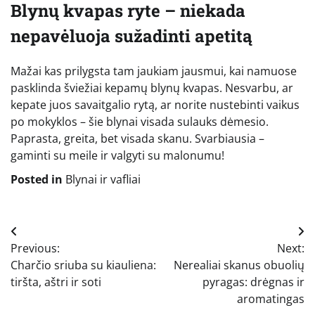
Blynų kvapas ryte – niekada
nepavėluoja sužadinti apetitą
Mažai kas prilygsta tam jaukiam jausmui, kai namuose
pasklinda šviežiai kepamų blynų kvapas. Nesvarbu, ar
kepate juos savaitgalio rytą, ar norite nustebinti vaikus
po mokyklos – šie blynai visada sulauks dėmesio.
Paprasta, greita, bet visada skanu. Svarbiausia –
gaminti su meile ir valgyti su malonumu!
Posted in
Blynai ir vafliai
Navigacija
Previous:
Next:
tarp
Charčio sriuba su kiauliena:
Nerealiai skanus obuolių
įrašų
tiršta, aštri ir soti
pyragas: drėgnas ir
aromatingas