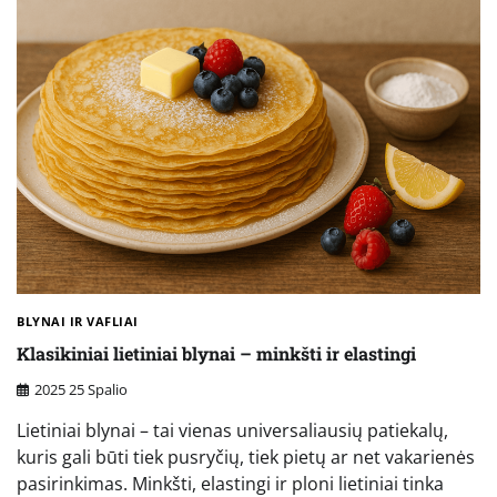
BLYNAI IR VAFLIAI
Klasikiniai lietiniai blynai – minkšti ir elastingi
2025 25 Spalio
Lietiniai blynai – tai vienas universaliausių patiekalų,
kuris gali būti tiek pusryčių, tiek pietų ar net vakarienės
pasirinkimas. Minkšti, elastingi ir ploni lietiniai tinka