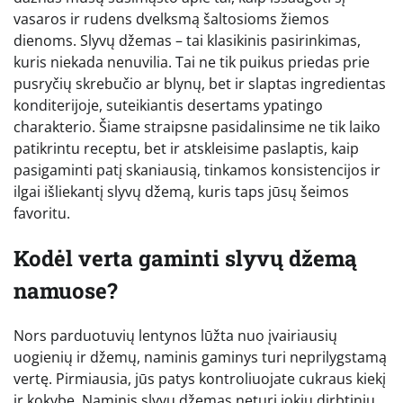
vasaros ir rudens dvelksmą šaltosioms žiemos
dienoms. Slyvų džemas – tai klasikinis pasirinkimas,
kuris niekada nenuvilia. Tai ne tik puikus priedas prie
pusryčių skrebučio ar blynų, bet ir slaptas ingredientas
konditerijoje, suteikiantis desertams ypatingo
charakterio. Šiame straipsne pasidalinsime ne tik laiko
patikrintu receptu, bet ir atskleisime paslaptis, kaip
pasigaminti patį skaniausią, tinkamos konsistencijos ir
ilgai išliekantį slyvų džemą, kuris taps jūsų šeimos
favoritu.
Kodėl verta gaminti slyvų džemą
namuose?
Nors parduotuvių lentynos lūžta nuo įvairiausių
uogienių ir džemų, naminis gaminys turi neprilygstamą
vertę. Pirmiausia, jūs patys kontroliuojate cukraus kiekį
ir kokybę. Naminis slyvų džemas neturi jokių dirbtinių