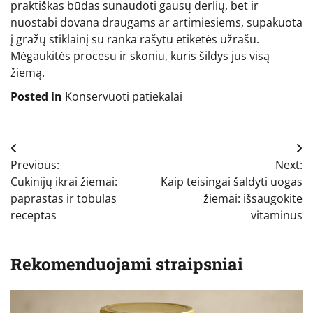
praktiškas būdas sunaudoti gausų derlių, bet ir
nuostabi dovana draugams ar artimiesiems, supakuota
į gražų stiklainį su ranka rašytu etiketės užrašu.
Mėgaukitės procesu ir skoniu, kuris šildys jus visą
žiemą.
Posted in
Konservuoti patiekalai
Navigacija
Previous:
Next:
tarp
Cukinijų ikrai žiemai:
Kaip teisingai šaldyti uogas
įrašų
paprastas ir tobulas
žiemai: išsaugokite
receptas
vitaminus
Rekomenduojami straipsniai