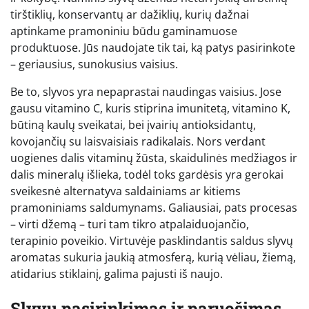
tirštiklių, konservantų ar dažiklių, kurių dažnai
aptinkame pramoniniu būdu gaminamuose
produktuose. Jūs naudojate tik tai, ką patys pasirinkote
– geriausius, sunokusius vaisius.
Be to, slyvos yra nepaprastai naudingas vaisius. Jose
gausu vitamino C, kuris stiprina imunitetą, vitamino K,
būtiną kaulų sveikatai, bei įvairių antioksidantų,
kovojančių su laisvaisiais radikalais. Nors verdant
uogienes dalis vitaminų žūsta, skaidulinės medžiagos ir
dalis mineralų išlieka, todėl toks gardėsis yra gerokai
sveikesnė alternatyva saldainiams ar kitiems
pramoniniams saldumynams. Galiausiai, pats procesas
– virti džemą – turi tam tikro atpalaiduojančio,
terapinio poveikio. Virtuvėje pasklindantis saldus slyvų
aromatas sukuria jaukią atmosferą, kurią vėliau, žiemą,
atidarius stiklainį, galima pajusti iš naujo.
Slyvų pasirinkimas ir paruošimas