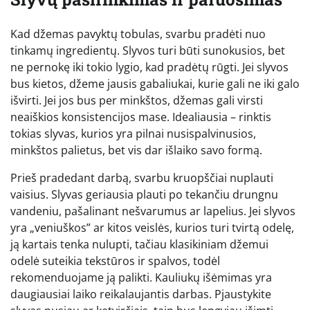
Kad džemas pavyktų tobulas, svarbu pradėti nuo
tinkamų ingredientų. Slyvos turi būti sunokusios, bet
ne pernokę iki tokio lygio, kad pradėtų rūgti. Jei slyvos
bus kietos, džeme jausis gabaliukai, kurie gali ne iki galo
išvirti. Jei jos bus per minkštos, džemas gali virsti
neaiškios konsistencijos mase. Idealiausia – rinktis
tokias slyvas, kurios yra pilnai nusispalvinusios,
minkštos palietus, bet vis dar išlaiko savo formą.
Prieš pradedant darbą, svarbu kruopščiai nuplauti
vaisius. Slyvas geriausia plauti po tekančiu drungnu
vandeniu, pašalinant nešvarumus ar lapelius. Jei slyvos
yra „veniuškos” ar kitos veislės, kurios turi tvirtą odelę,
ją kartais tenka nulupti, tačiau klasikiniam džemui
odelė suteikia tekstūros ir spalvos, todėl
rekomenduojame ją palikti. Kauliukų išėmimas yra
daugiausiai laiko reikalaujantis darbas. Pjaustykite