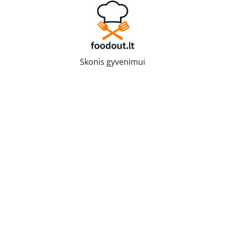
Skip
to
content
Skonis gyvenimui