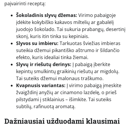
paįvairinti receptą:
Šokoladinis slyvų džemas:
Virimo pabaigoje
įdėkite kokybiško kakavos miltelių ar gabalėlį
juodojo šokolado. Tai sukuria prabangų, desertinį
skonį, kuris itin tinka su kepiniais.
Slyvos su imbieru:
Tarkuotas šviežias imbieras
suteikia džemui pikantiško aštrumo ir šildančio
efekto, kuris idealiai tinka žiemai.
Slyvų ir riešutų derinys:
Į pabaigą įberkite
kepintų smulkintų graikinių riešutų ar migdolų.
Tai suteiks džemui malonaus traškumo.
Kvapnusis variantas:
Į virimo pabaigą įmeskite
žvaigždinį anyžių ar cinamono lazdelę, o prieš
pilstydami į stiklainius – išimkite. Tai suteiks
subtilų, rafinuotą aromatą.
Dažniausiai užduodami klausimai