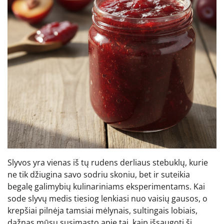
Slyvos yra vienas iš tų rudens derliaus stebuklų, kurie
ne tik džiugina savo sodriu skoniu, bet ir suteikia
begalę galimybių kulinariniams eksperimentams. Kai
sode slyvų medis tiesiog lenkiasi nuo vaisių gausos, o
krepšiai pilnėja tamsiai mėlynais, sultingais lobiais,
dažnas mūsų susimąsto apie tai, kaip išsaugoti šį