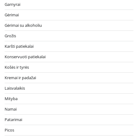
Garnyrai
Gėrimai
Gėrimai su alkoholiu
Grožis
Karšti patiekalai
Konservuoti patiekalai
Košės ir tyrės
Kremai ir padažai
Laisvalaikis
Mityba
Namai
Patarimai
Picos