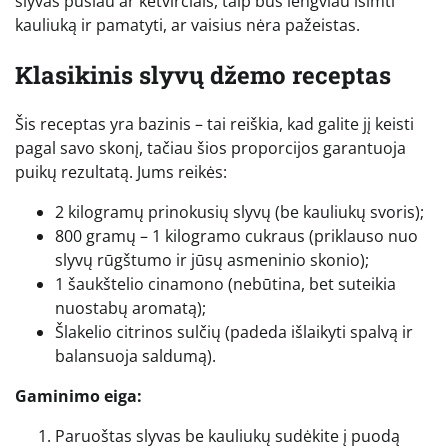
slyvas pusiau ar ketvirčiais, taip bus lengviau išimti
kauliuką ir pamatyti, ar vaisius nėra pažeistas.
Klasikinis slyvų džemo receptas
Šis receptas yra bazinis – tai reiškia, kad galite jį keisti
pagal savo skonį, tačiau šios proporcijos garantuoja
puikų rezultatą. Jums reikės:
2 kilogramų prinokusių slyvų (be kauliukų svoris);
800 gramų – 1 kilogramo cukraus (priklauso nuo
slyvų rūgštumo ir jūsų asmeninio skonio);
1 šaukštelio cinamono (nebūtina, bet suteikia
nuostabų aromatą);
Šlakelio citrinos sulčių (padeda išlaikyti spalvą ir
balansuoja saldumą).
Gaminimo eiga:
Paruoštas slyvas be kauliukų sudėkite į puodą