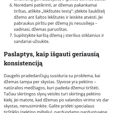
Norėdami patikrinti, ar džemas pakankamai
tirštas, atlikite „lėkštutės testą”: įdėkite šaukštelį
džemo ant šaltos lėkštutės ir leiskite atvėsti. Jei
pabraukus pirštu per džemą jis nesusilieja –
vadinasi, džemas paruoštas.
Supilstykite karštą džemą į sterilius stiklainius ir
sandariai užsukite.
Paslaptys, kaip išgauti geriausią
konsistenciją
Daugelis pradedančiųjų susiduria su problema, kai
džemas tampa per skystas. Slyvose yra pektino –
natūralios medžiagos, kuri padeda džemui tirštėti.
Tačiau skirtingos slyvų veislės turi skirtingą pektino
kiekį. Jei matote, kad džemas po valandos virimo vis dar
skystas, nenusiminkite. Galite pridėti specialaus
tirštiklio (pektino miltelių), parduodamo parduotuvėse,