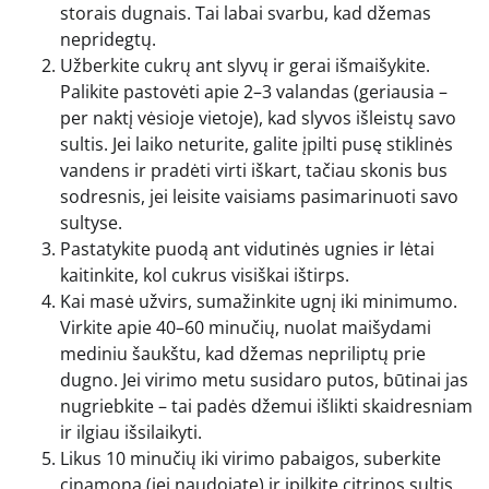
storais dugnais. Tai labai svarbu, kad džemas
nepridegtų.
Užberkite cukrų ant slyvų ir gerai išmaišykite.
Palikite pastovėti apie 2–3 valandas (geriausia –
per naktį vėsioje vietoje), kad slyvos išleistų savo
sultis. Jei laiko neturite, galite įpilti pusę stiklinės
vandens ir pradėti virti iškart, tačiau skonis bus
sodresnis, jei leisite vaisiams pasimarinuoti savo
sultyse.
Pastatykite puodą ant vidutinės ugnies ir lėtai
kaitinkite, kol cukrus visiškai ištirps.
Kai masė užvirs, sumažinkite ugnį iki minimumo.
Virkite apie 40–60 minučių, nuolat maišydami
mediniu šaukštu, kad džemas nepriliptų prie
dugno. Jei virimo metu susidaro putos, būtinai jas
nugriebkite – tai padės džemui išlikti skaidresniam
ir ilgiau išsilaikyti.
Likus 10 minučių iki virimo pabaigos, suberkite
cinamoną (jei naudojate) ir įpilkite citrinos sultis.