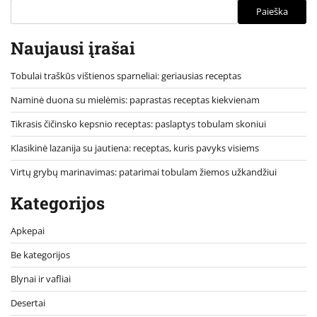
Paieška
Naujausi įrašai
Tobulai traškūs vištienos sparneliai: geriausias receptas
Naminė duona su mielėmis: paprastas receptas kiekvienam
Tikrasis čičinsko kepsnio receptas: paslaptys tobulam skoniui
Klasikinė lazanija su jautiena: receptas, kuris pavyks visiems
Virtų grybų marinavimas: patarimai tobulam žiemos užkandžiui
Kategorijos
Apkepai
Be kategorijos
Blynai ir vafliai
Desertai