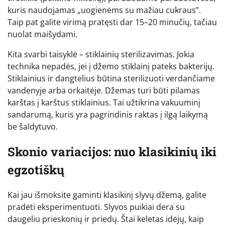
kuris naudojamas „uogienėms su mažiau cukraus”.
Taip pat galite virimą pratęsti dar 15–20 minučių, tačiau
nuolat maišydami.
Kita svarbi taisyklė – stiklainių sterilizavimas. Jokia
technika nepadės, jei į džemo stiklainį pateks bakterijų.
Stiklainius ir dangtelius būtina sterilizuoti verdančiame
vandenyje arba orkaitėje. Džemas turi būti pilamas
karštas į karštus stiklainius. Tai užtikrina vakuuminį
sandarumą, kuris yra pagrindinis raktas į ilgą laikymą
be šaldytuvo.
Skonio variacijos: nuo klasikinių iki
egzotiškų
Kai jau išmoksite gaminti klasikinį slyvų džemą, galite
pradėti eksperimentuoti. Slyvos puikiai dera su
daugeliu prieskonių ir priedų. Štai keletas idėjų, kaip