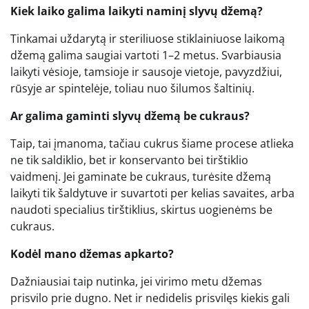
Kiek laiko galima laikyti naminį slyvų džemą?
Tinkamai uždarytą ir steriliuose stiklainiuose laikomą
džemą galima saugiai vartoti 1–2 metus. Svarbiausia
laikyti vėsioje, tamsioje ir sausoje vietoje, pavyzdžiui,
rūsyje ar spintelėje, toliau nuo šilumos šaltinių.
Ar galima gaminti slyvų džemą be cukraus?
Taip, tai įmanoma, tačiau cukrus šiame procese atlieka
ne tik saldiklio, bet ir konservanto bei tirštiklio
vaidmenį. Jei gaminate be cukraus, turėsite džemą
laikyti tik šaldytuve ir suvartoti per kelias savaites, arba
naudoti specialius tirštiklius, skirtus uogienėms be
cukraus.
Kodėl mano džemas apkarto?
Dažniausiai taip nutinka, jei virimo metu džemas
prisvilo prie dugno. Net ir nedidelis prisvilęs kiekis gali