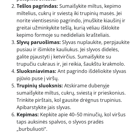
Tešlos pagrindas:
Sumaišykite miltus, kepimo
miltelius, cukrų ir sviestą iki trupinių masės. Jei
norite vientisesnio pagrindo, įmuškite kiaušinį ir
greitai užminkykite tešlą, kurią vėliau išklokite
kepimo formoje su nedideliais krašteliais.
Slyvų paruošimas:
Slyvas nuplaukite, perpjaukite
pusiau ir išimkite kauliukus. Jei slyvos didelės,
galite pjaustyti į ketvirčius. Sumaišykite su
trupučiu cukraus ir, jei reikia, šaukštu krakmolo.
Sluoksniavimas:
Ant pagrindo išdėliokite slyvas
pjūvio puse į viršų.
Trupinių sluoksnis:
Atskirame dubenyje
sumaišykite miltus, cukrų, sviestą ir prieskonius.
Trinkite pirštais, kol gausite drėgnus trupinius.
Apibarstykite jais slyvas.
Kepimas:
Kepkite apie 40–50 minučių, kol viršus
taps auksinės spalvos, o slyvos pradės
„burbuliuoti“.