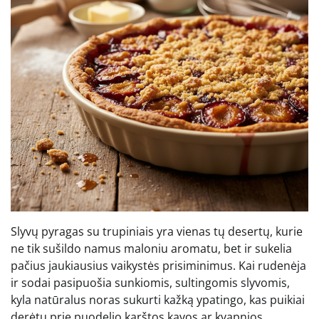
Slyvų pyragas su trupiniais yra vienas tų desertų, kurie
ne tik sušildo namus maloniu aromatu, bet ir sukelia
pačius jaukiausius vaikystės prisiminimus. Kai rudenėja
ir sodai pasipuošia sunkiomis, sultingomis slyvomis,
kyla natūralus noras sukurti kažką ypatingo, kas puikiai
derėtų prie puodelio karštos kavos ar kvapnios