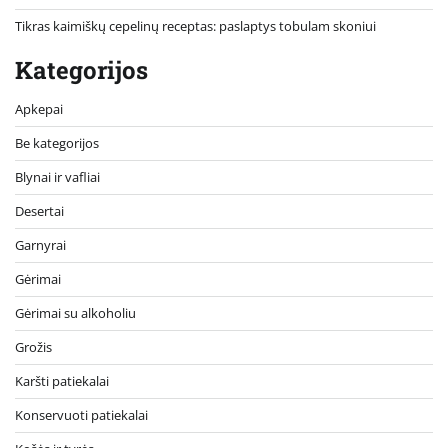
Tikras kaimiškų cepelinų receptas: paslaptys tobulam skoniui
Kategorijos
Apkepai
Be kategorijos
Blynai ir vafliai
Desertai
Garnyrai
Gėrimai
Gėrimai su alkoholiu
Grožis
Karšti patiekalai
Konservuoti patiekalai