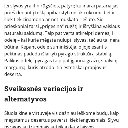
Jei slyvos yra itin rūgščios, patyrę kulinarai pataria jas
prieš dedant į tešlą apibarstyti ne tik cukrumi, bet ir
šiek tiek cinamono ar net muskato riešuto. Šie
prieskoniai tarsi „prigesina“ rūgštį ir išryškina vaisiaus
natūralų saldumą. Taip pat verta atkreipti dėmesį į
odelę – kai kurie mėgsta nulupti slyvas, tačiau tai nėra
būtina. Kepant odelė suminkštėja, o joje esantis
pektinas padeda išlaikyti pyrago struktūrą stabilią.
Palikus odelę, pyragas taip pat įgauna gražų, spalvinį
margumą, kuris atrodo itin estetiškai prapjovus
desertą.
Sveikesnės variacijos ir
alternatyvos
Šiuolaikinėje virtuvėje vis dažniau ieškome būdų, kaip
mėgstamus desertus paversti kiek lengvesniais. Slyvų
pyragas su trupiniais suteikia daug laisvės