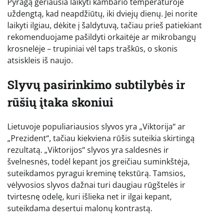
Pyragą geriausia laikyti kambario temperatūroje
uždengtą, kad neapdžiūtų, iki dviejų dienų. Jei norite
laikyti ilgiau, dėkite į šaldytuvą, tačiau prieš patiekiant
rekomenduojame pašildyti orkaitėje ar mikrobangų
krosnelėje – trupiniai vėl taps traškūs, o skonis
atsiskleis iš naujo.
Slyvų pasirinkimo subtilybės ir
rūšių įtaka skoniui
Lietuvoje populiariausios slyvos yra „Viktorija“ ar
„Prezident“, tačiau kiekviena rūšis suteikia skirtingą
rezultatą. „Viktorijos“ slyvos yra saldesnės ir
švelnesnės, todėl kepant jos greičiau suminkštėja,
suteikdamos pyragui kreminę tekstūrą. Tamsios,
vėlyvosios slyvos dažnai turi daugiau rūgštelės ir
tvirtesnę odelę, kuri išlieka net ir ilgai kepant,
suteikdama desertui malonų kontrastą.