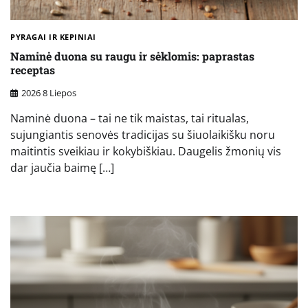
PYRAGAI IR KEPINIAI
Naminė duona su raugu ir sėklomis: paprastas
receptas
2026 8 Liepos
Naminė duona – tai ne tik maistas, tai ritualas,
sujungiantis senovės tradicijas su šiuolaikišku noru
maitintis sveikiau ir kokybiškiau. Daugelis žmonių vis
dar jaučia baimę […]