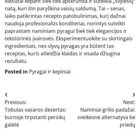
Riešutai kepant šiek tiek apskrunda ir suteikia „svylėsių“
natą, kuri itin paryškina vaisių saldumą. Tai – senas,
laiko patikrintas recepto patobulinimas, kurį dažnai
naudoja profesionalūs konditeriai, norintys suteikti
paprastam naminiam pyragui šiek tiek elegancijos ir
tekstūrinės įvairovės. Eksperimentuokite su skirtingais
ingredientais, nes slyvų pyragas yra būtent tas
receptas, kuris atleidžia klaidas ir visada džiugina
rezultatu.
Posted in
Pyragai ir kepiniai
Navigacija
Previous:
Next:
tarp
Tobulas vasaros desertas:
Naminiai grilio padažai:
įrašų
burnoje tirpstanti persikų
sveikesnė alternatyva be
galetė
priedų