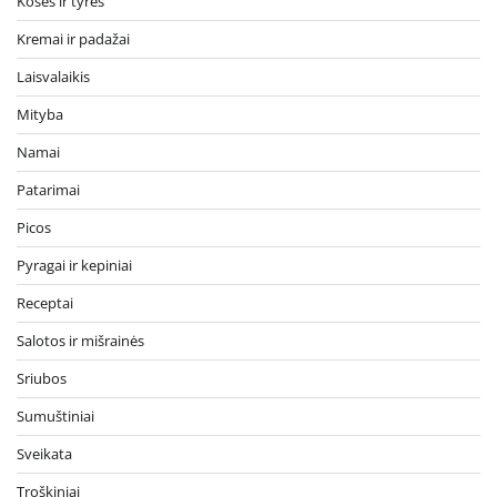
Košės ir tyrės
Kremai ir padažai
Laisvalaikis
Mityba
Namai
Patarimai
Picos
Pyragai ir kepiniai
Receptai
Salotos ir mišrainės
Sriubos
Sumuštiniai
Sveikata
Troškiniai