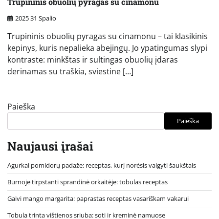
Trupininis obuolių pyragas su cinamonu
2025 31 Spalio
Trupininis obuolių pyragas su cinamonu – tai klasikinis
kepinys, kuris nepalieka abejingų. Jo ypatingumas slypi
kontraste: minkštas ir sultingas obuolių įdaras
derinamas su traškia, sviestine […]
Paieška
Paieška
Naujausi įrašai
Agurkai pomidorų padaže: receptas, kurį norėsis valgyti šaukštais
Burnoje tirpstanti sprandinė orkaitėje: tobulas receptas
Gaivi mango margarita: paprastas receptas vasariškam vakarui
Tobula trinta vištienos sriuba: soti ir kreminė namuose