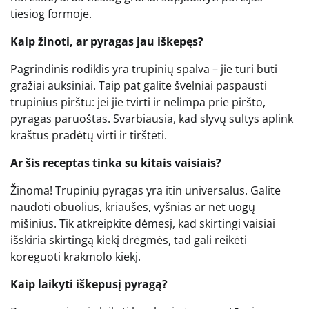
tiesiog formoje.
Kaip žinoti, ar pyragas jau iškepęs?
Pagrindinis rodiklis yra trupinių spalva – jie turi būti
gražiai auksiniai. Taip pat galite švelniai paspausti
trupinius pirštu: jei jie tvirti ir nelimpa prie piršto,
pyragas paruoštas. Svarbiausia, kad slyvų sultys aplink
kraštus pradėtų virti ir tirštėti.
Ar šis receptas tinka su kitais vaisiais?
Žinoma! Trupinių pyragas yra itin universalus. Galite
naudoti obuolius, kriaušes, vyšnias ar net uogų
mišinius. Tik atkreipkite dėmesį, kad skirtingi vaisiai
išskiria skirtingą kiekį drėgmės, tad gali reikėti
koreguoti krakmolo kiekį.
Kaip laikyti iškepusį pyragą?