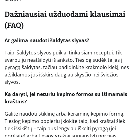
Dažniausiai užduodami klausimai
(FAQ)
Ar galima naudoti šaldytas slyvas?
Taip, šaldytos slyvos puikiai tinka šiam receptui. Tik
svarbu jų neatšildyti iš anksto. Tiesiog sudėkite jas į
pyragą šaldytas, tačiau padidinkite krakmolo kiekį, nes
atšildamos jos išskirs daugiau skysčio nei šviežios
slyvos.
Ką daryti, jei neturiu kepimo formos su išimamais
kraštais?
Galite naudoti stiklinę arba keraminę kepimo formą.
Tiesiog kepimo popierių įklokite taip, kad kraštai šiek
tiek išsikištų – taip bus lengviau iškelti pyragą (jei
norėsite) arba tiesiog gražiai supjaustyti porcijas