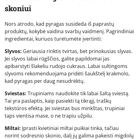
skoniui
Nors atrodo, kad pyragas susideda iš paprastų
produktų, kokybė vaidina svarbų vaidmenį. Pagrindiniai
ingredientai, kuriuos turėtumėte įvertinti:
Slyvos:
Geriausia rinktis tvirtas, bet prinokusias slyvas.
Jei slyvos labai rūgščios, galite papildomai jas
apibarstyti šlakeliu rudojo cukraus. Labai sultingoms
slyvoms rekomenduojama pridėti šaukštelį krakmolo,
kad pyragas per daug nesudrėktų.
Sviestas:
Trupiniams naudokite tik labai šaltą sviestą.
Tai yra paslaptis, kaip pasiekti tą tikrąjį, traškų
tekstūros efektą. Jei sviestas bus minkštas, trupiniai
taps vientisa mase, o ne trapiu užpilu.
Miltai:
Įprasti kvietiniai miltai puikiai tinka, tačiau
norint sodresnio skonio, dalį jų galima pakeisti migdolų