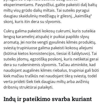
eksperimentams. Pavyzdžiui, galite pakeisti dalį baltų
miltų visų grūdo dalių miltais. Tai suteiks pyragui
daugiau skaidulinių medžiagų ir gilesnį, „kaimišką“
skonį, kuris itin dera su slyvomis.
Cukrų galima pakeisti kokosų cukrumi, kuris suteikia
lengvą karamelinį atspalvį ir puikiai papildo slyvų
aromatą. Jei norite vengti gyvulinės kilmės produktų,
sviestą trupiniuose galima pakeisti kokosų aliejumi
(būtinai kietos konsistencijos, tiesiai iš šaldytuvo). Tai
suteiks įdomų, egzotišką poskonį, kuris netikėtai gerai
dera su rudeninėmis slyvomis. Tačiau atminkite, kad
naudojant augalinės kilmės riebalus, trupiniai gali būti
kiek mažiau traškūs nei naudojant tikrą sviestą, todėl
verta pridėti šiek tiek daugiau miltų arba avižinių
dribsnių struktūrai palaikyti.
Indų ir pateikimo svarba kuriant