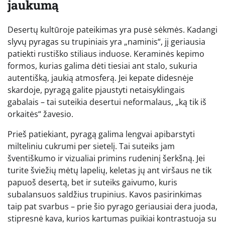
jaukumą
Desertų kultūroje pateikimas yra pusė sėkmės. Kadangi
slyvų pyragas su trupiniais yra „naminis“, jį geriausia
patiekti rustiško stiliaus induose. Keraminės kepimo
formos, kurias galima dėti tiesiai ant stalo, sukuria
autentišką, jaukią atmosferą. Jei kepate didesnėje
skardoje, pyragą galite pjaustyti netaisyklingais
gabalais – tai suteikia desertui neformalaus, „ką tik iš
orkaitės“ žavesio.
Prieš patiekiant, pyragą galima lengvai apibarstyti
milteliniu cukrumi per sietelį. Tai suteiks jam
šventiškumo ir vizualiai primins rudeninį šerkšną. Jei
turite šviežių mėtų lapelių, keletas jų ant viršaus ne tik
papuoš desertą, bet ir suteiks gaivumo, kuris
subalansuos saldžius trupinius. Kavos pasirinkimas
taip pat svarbus – prie šio pyrago geriausiai dera juoda,
stipresnė kava, kurios kartumas puikiai kontrastuoja su