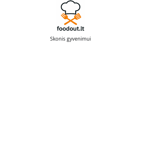
Skip
to
content
Skonis gyvenimui