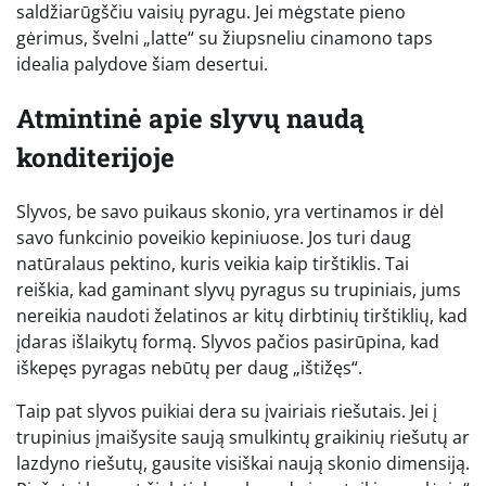
saldžiarūgščiu vaisių pyragu. Jei mėgstate pieno
gėrimus, švelni „latte“ su žiupsneliu cinamono taps
idealia palydove šiam desertui.
Atmintinė apie slyvų naudą
konditerijoje
Slyvos, be savo puikaus skonio, yra vertinamos ir dėl
savo funkcinio poveikio kepiniuose. Jos turi daug
natūralaus pektino, kuris veikia kaip tirštiklis. Tai
reiškia, kad gaminant slyvų pyragus su trupiniais, jums
nereikia naudoti želatinos ar kitų dirbtinių tirštiklių, kad
įdaras išlaikytų formą. Slyvos pačios pasirūpina, kad
iškepęs pyragas nebūtų per daug „ištižęs“.
Taip pat slyvos puikiai dera su įvairiais riešutais. Jei į
trupinius įmaišysite saują smulkintų graikinių riešutų ar
lazdyno riešutų, gausite visiškai naują skonio dimensiją.