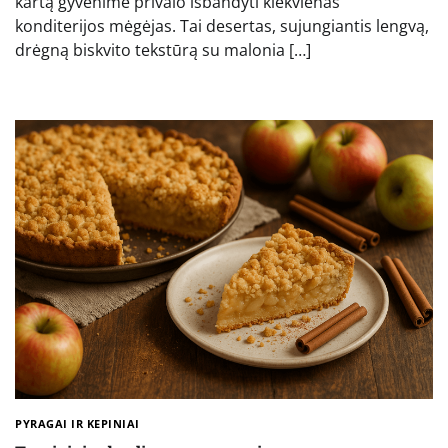
kartą gyvenime privalo išbandyti kiekvienas
konditerijos mėgėjas. Tai desertas, sujungiantis lengvą,
drėgną biskvito tekstūrą su malonia […]
PYRAGAI IR KEPINIAI