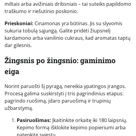
miltais arba avižiniais dribsniais – tai suteiks papildomo
traškumo ir riešutinio poskonio.
Prieskoniai:
Cinamonas yra būtinas. Jis su slyvomis
sukuria tobulą sąjungą. Galite pridėti žiupsnelį
kardamono arba vanilinio cukraus, kad aromatas taptų
dar gilesnis.
Žingsnis po žingsnio: gaminimo
eiga
Norint paruošti šį pyragą, nereikia ypatingos įrangos.
Procesą galima suskirstyti į tris pagrindinius etapus:
pagrindo ruošimą, įdaro paruošimą ir trupinių
užbarstymą.
Pasiruošimas:
Įkaitinkite orkaitę iki 180 laipsnių.
Kepimo formą išklokite kepimo popieriumi arba
patepkite sviestu.