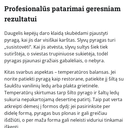
Profesionalūs patarimai geresniam
rezultatui
Daugelis kepėjų daro klaidą skubėdami pjaustyti
pyragą, kai jis dar visiškai karštas. Slyvų pyragas turi
„susistovėti“. Kai jis atvėsta, slyvų sultys šiek tiek
sutirštėja, o sviestas trupiniuose sukietėja, todėl
pyragas pjaunasi gražiais gabalėliais, o nebyra.
Kitas svarbus aspektas – temperatūros balansas. Jei
norite patiekti pyragą kaip restorane, patiekite jį šiltą su
šaukštu vanilinių ledų arba plakta grietinėle.
Temperatūrų skirtumas tarp šilto pyrago ir šaltų ledų
sukuria nepakartojamą desertinę patirtį. Taip pat verta
atkreipti dėmesį į formos dydį: jei pasirinksite per
didelę formą, pyragas bus plonas ir gali greičiau
išdžiūti, o per maža forma gali neleisti viduriui tinkamai
iškepti.