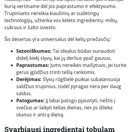
kurią vertiname dėl jos paprastumo ir efektyvumo.
Trupiniams nereikia kiaušinių ar sudėtingų
technologijų, užtenka vos keleto ingredientų: miltų,
cukraus ir šalto sviesto.
Šis desertas yra universalus dėl kelių priežasčių:
Sezoniškumas:
Tai idealus būdas sunaudoti
didelį kiekį slyvų, kai jų derlius ypač gausus.
Paprastumas:
Jums nereikės maišytuvo, jei turite
gerus įgūdžius trinti tešlą rankomis.
Derėjimas:
Slyvų rūgštelė puikiai subalansuoja
saldžius trupinius, todėl pyragas nėra per daug
saldus.
Patogumas:
Jį labai patogu pjaustyti, neštis į
svečius ar laikyti kelias dienas, nes jis išlieka
skanus ir antrą dieną.
Svarbiausi ingredientai tobulam