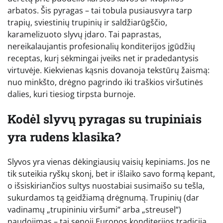
arbatos. Šis pyragas – tai tobula pusiausvyra tarp
trapių, sviestinių trupinių ir saldžiarūgščio,
karamelizuoto slyvų įdaro. Tai paprastas,
nereikalaujantis profesionalių konditerijos įgūdžių
receptas, kurį sėkmingai įveiks net ir pradedantysis
virtuvėje. Kiekvienas kąsnis dovanoja tekstūrų žaismą:
nuo minkšto, drėgno pagrindo iki traškios viršutinės
dalies, kuri tiesiog tirpsta burnoje.
Kodėl slyvų pyragas su trupiniais
yra rudens klasika?
Slyvos yra vienas dėkingiausių vaisių kepiniams. Jos ne
tik suteikia ryškų skonį, bet ir išlaiko savo formą kepant,
o išsiskiriančios sultys nuostabiai susimaišo su tešla,
sukurdamos tą geidžiamą drėgnumą. Trupinių (dar
vadinamų „trupininiu viršumi“ arba „streusel“)
naudojimas – tai senoji Europos konditerijos tradicija,