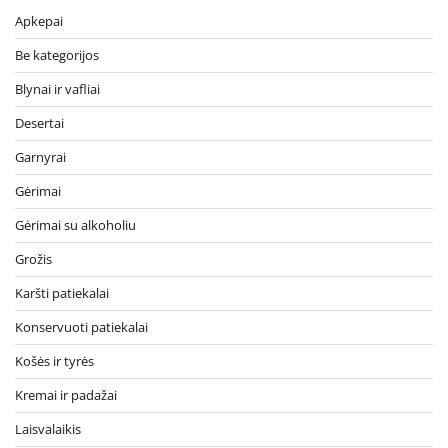
Apkepai
Be kategorijos
Blynai ir vafliai
Desertai
Garnyrai
Gėrimai
Gėrimai su alkoholiu
Grožis
Karšti patiekalai
Konservuoti patiekalai
Košės ir tyrės
Kremai ir padažai
Laisvalaikis