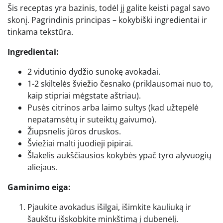
Šis receptas yra bazinis, todėl jį galite keisti pagal savo
skonį. Pagrindinis principas – kokybiški ingredientai ir
tinkama tekstūra.
Ingredientai:
2 vidutinio dydžio sunokę avokadai.
1-2 skiltelės šviežio česnako (priklausomai nuo to,
kaip stipriai mėgstate aštriau).
Pusės citrinos arba laimo sultys (kad užtepėlė
nepatamsėtų ir suteiktų gaivumo).
Žiupsnelis jūros druskos.
Šviežiai malti juodieji pipirai.
Šlakelis aukščiausios kokybės ypač tyro alyvuogių
aliejaus.
Gaminimo eiga:
Pjaukite avokadus išilgai, išimkite kauliuką ir
šaukštu išskobkite minkštimą į dubenėlį.