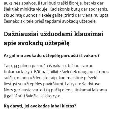
auksinės spalvos. Ji turi būti traški išorėje, bet vis dar
šiek tiek minkšta viduje. Kad skonis būtų dar sodresnis,
skrudintą duonos riekelę galite įtrinti dar viena nulupta
česnako skiltele prieš tepdami avokadų užtepėlę.
Dažniausiai užduodami klausimai
apie avokadų užtepėlę
Ar galima avokadų užtepėlę paruošti iš vakaro?
Taip, ją galima paruošti iš vakaro, tačiau svarbu
tinkamai laikyti. Būtinai įpilkite šiek tiek daugiau citrinos
sulčių, o indą uždenkite taip, kad maistinė plėvelė
liestųsi su užtepėlės paviršiumi. Laikykite šaldytuve.
Nors geriausia vartoti tą pačią dieną, tinkamai laikoma
ji gali išbūti šviežia iki kito ryto.
Ką daryti, jei avokadas labai kietas?