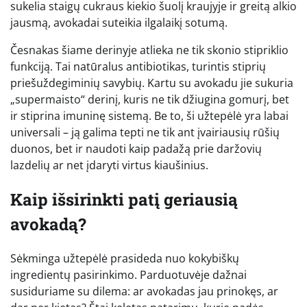
sukelia staigų cukraus kiekio šuolį kraujyje ir greitą alkio
jausmą, avokadai suteikia ilgalaikį sotumą.
Česnakas šiame derinyje atlieka ne tik skonio stipriklio
funkciją. Tai natūralus antibiotikas, turintis stiprių
priešuždegiminių savybių. Kartu su avokadu jie sukuria
„supermaisto“ derinį, kuris ne tik džiugina gomurį, bet
ir stiprina imuninę sistemą. Be to, ši užtepėlė yra labai
universali – ją galima tepti ne tik ant įvairiausių rūšių
duonos, bet ir naudoti kaip padažą prie daržovių
lazdelių ar net įdaryti virtus kiaušinius.
Kaip išsirinkti patį geriausią
avokadą?
Sėkminga užtepėlė prasideda nuo kokybiškų
ingredientų pasirinkimo. Parduotuvėje dažnai
susiduriame su dilema: ar avokadas jau prinokęs, ar