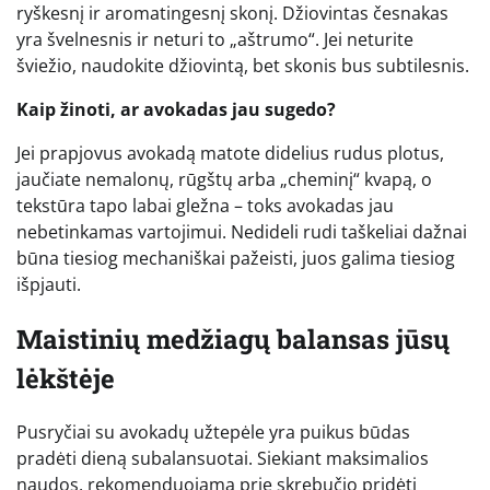
ryškesnį ir aromatingesnį skonį. Džiovintas česnakas
yra švelnesnis ir neturi to „aštrumo“. Jei neturite
šviežio, naudokite džiovintą, bet skonis bus subtilesnis.
Kaip žinoti, ar avokadas jau sugedo?
Jei prapjovus avokadą matote didelius rudus plotus,
jaučiate nemalonų, rūgštų arba „cheminį“ kvapą, o
tekstūra tapo labai gležna – toks avokadas jau
nebetinkamas vartojimui. Nedideli rudi taškeliai dažnai
būna tiesiog mechaniškai pažeisti, juos galima tiesiog
išpjauti.
Maistinių medžiagų balansas jūsų
lėkštėje
Pusryčiai su avokadų užtepėle yra puikus būdas
pradėti dieną subalansuotai. Siekiant maksimalios
naudos, rekomenduojama prie skrebučio pridėti