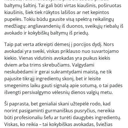
baltymų šaltinį. Tai gali būti virtas kiaušinis, poširuotas
kiaušinis, šiek tiek rūkytos lašišos ar net kepintos
pupelės. Tokiu būdu gausite visą spektrą reikalingų
medžiagų: angliavandenių iš duonos, sveikųjų riebalų iš
avokado ir kokybiškų baltymų iš priedų.
Taip pat verta atkreipti dėmesį į porcijos dydį. Nors
avokadai yra sveiki, viskas priklauso nuo suvartojamo
kiekio. Vienas vidutinis avokadas yra puikus kiekis
dviem arba trims skrebučiams. Valgydami
neskubėdami ir gerai sukramtydami maistą, ne tik
pajusite tikrąjį ingredientų skonį, bet ir leisite
smegenims laiku gauti signalą apie sotumą, o tai padės
išvengti persivalgymo vėlesnių dienos valgių metu.
Ši paprasta, bet genialiai skani užtepėlė rodo, kad
norint pasigaminti gurmaniškus pusryčius, nereikia
būti profesionaliu šefu ar turėti daugybės ingredientų.
Viskas, ko reikia – tai kokybiškas avokadas, šviežias