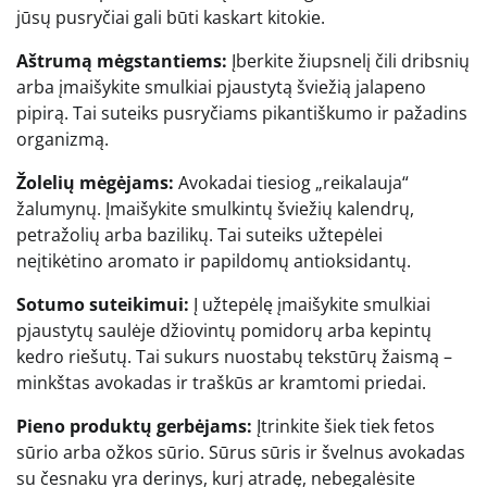
jūsų pusryčiai gali būti kaskart kitokie.
Aštrumą mėgstantiems:
Įberkite žiupsnelį čili dribsnių
arba įmaišykite smulkiai pjaustytą šviežią jalapeno
pipirą. Tai suteiks pusryčiams pikantiškumo ir pažadins
organizmą.
Žolelių mėgėjams:
Avokadai tiesiog „reikalauja“
žalumynų. Įmaišykite smulkintų šviežių kalendrų,
petražolių arba bazilikų. Tai suteiks užtepėlei
neįtikėtino aromato ir papildomų antioksidantų.
Sotumo suteikimui:
Į užtepėlę įmaišykite smulkiai
pjaustytų saulėje džiovintų pomidorų arba kepintų
kedro riešutų. Tai sukurs nuostabų tekstūrų žaismą –
minkštas avokadas ir traškūs ar kramtomi priedai.
Pieno produktų gerbėjams:
Įtrinkite šiek tiek fetos
sūrio arba ožkos sūrio. Sūrus sūris ir švelnus avokadas
su česnaku yra derinys, kurį atradę, nebegalėsite