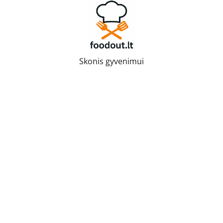
Skip
to
content
Skonis gyvenimui