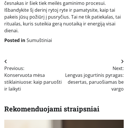
česnakas ir šiek tiek meilės gaminimo procesui.
Išbandykite šį derinį rytoj ryte ir pamatysite, kaip tai
pakeis jūsų požiūrį į pusryčius. Tai ne tik patiekalas, tai
ritualas, kuris suteikia gerą nuotaiką ir energiją visai
dienai.
Posted in
Sumuštiniai
Navigacija
Previous:
Next:
tarp
Konservuota mėsa
Lengvas jogurtinis pyragas:
įrašų
stiklainiuose: kaip paruošti
desertas, paruošiamas be
ir laikyti
vargo
Rekomenduojami straipsniai