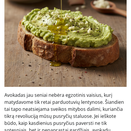
Avokadas jau seniai nebėra egzotinis vaisius, kurį
matydavome tik retai parduotuvių lentynose. Šiandien
tai tapo neatsiejama sveikos mitybos dalimi, kuriančia
tikrą revoliuciją mūsų pusryčių staluose. Jei ieškote
būdo, kaip kasdienius pusryčius paversti ne tik
sotesniais, bet ir nepaprastai gardžiais, avokadų