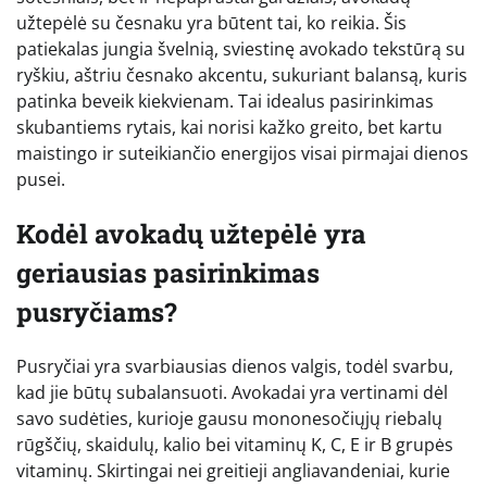
užtepėlė su česnaku yra būtent tai, ko reikia. Šis
patiekalas jungia švelnią, sviestinę avokado tekstūrą su
ryškiu, aštriu česnako akcentu, sukuriant balansą, kuris
patinka beveik kiekvienam. Tai idealus pasirinkimas
skubantiems rytais, kai norisi kažko greito, bet kartu
maistingo ir suteikiančio energijos visai pirmajai dienos
pusei.
Kodėl avokadų užtepėlė yra
geriausias pasirinkimas
pusryčiams?
Pusryčiai yra svarbiausias dienos valgis, todėl svarbu,
kad jie būtų subalansuoti. Avokadai yra vertinami dėl
savo sudėties, kurioje gausu mononesočiųjų riebalų
rūgščių, skaidulų, kalio bei vitaminų K, C, E ir B grupės
vitaminų. Skirtingai nei greitieji angliavandeniai, kurie