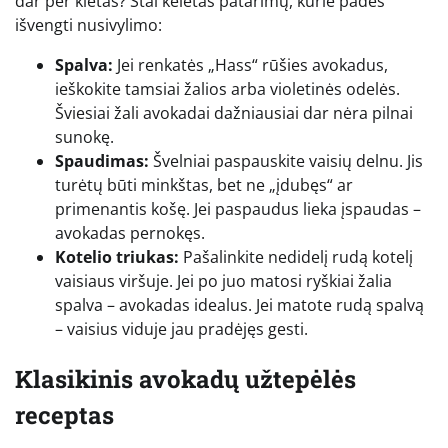
dar per kietas? Štai keletas patarimų, kurie padės
išvengti nusivylimo:
Spalva:
Jei renkatės „Hass“ rūšies avokadus,
ieškokite tamsiai žalios arba violetinės odelės.
Šviesiai žali avokadai dažniausiai dar nėra pilnai
sunokę.
Spaudimas:
Švelniai paspauskite vaisių delnu. Jis
turėtų būti minkštas, bet ne „įdubęs“ ar
primenantis košę. Jei paspaudus lieka įspaudas –
avokadas pernokęs.
Kotelio triukas:
Pašalinkite nedidelį rudą kotelį
vaisiaus viršuje. Jei po juo matosi ryškiai žalia
spalva – avokadas idealus. Jei matote rudą spalvą
– vaisius viduje jau pradėjęs gesti.
Klasikinis avokadų užtepėlės
receptas