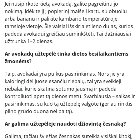
Jei nusipirkote kietą avokadą, galite pagreitinti jo
nokimą. Įdėkite jį į popierinį maišelį kartu su obuoliu
arba bananu ir palikite kambario temperatūroje
tamsioje vietoje. Šie vaisiai išskiria etileno dujas, kurios
padeda avokadui greičiau suminkštėti. Tai dažniausiai
užtrunka 1–2 dienas.
Ar avokadų užtepėlė tinka dietos besilaikantiems
žmonėms?
Taip, avokadai yra puikus pasirinkimas. Nors jie yra
kaloringi dėl juose esančių riebalų, tai yra sveikieji
riebalai, kurie skatina sotumo jausmą ir padeda
kontroliuoti apetitą dienos metu. Svarbiausia – saikas ir
pasirinkimas, su kuo tą užtepėlę valgote (geriau rinktis
pilno grūdo duoną nei baltą).
Ar galima užtepėlėje naudoti džiovintą česnaką?
Galima, tačiau šviežias česnakas suteikia visiškai kitokį,