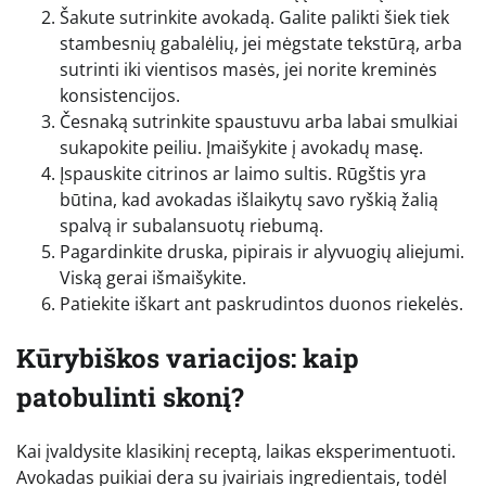
Šakute sutrinkite avokadą. Galite palikti šiek tiek
stambesnių gabalėlių, jei mėgstate tekstūrą, arba
sutrinti iki vientisos masės, jei norite kreminės
konsistencijos.
Česnaką sutrinkite spaustuvu arba labai smulkiai
sukapokite peiliu. Įmaišykite į avokadų masę.
Įspauskite citrinos ar laimo sultis. Rūgštis yra
būtina, kad avokadas išlaikytų savo ryškią žalią
spalvą ir subalansuotų riebumą.
Pagardinkite druska, pipirais ir alyvuogių aliejumi.
Viską gerai išmaišykite.
Patiekite iškart ant paskrudintos duonos riekelės.
Kūrybiškos variacijos: kaip
patobulinti skonį?
Kai įvaldysite klasikinį receptą, laikas eksperimentuoti.
Avokadas puikiai dera su įvairiais ingredientais, todėl