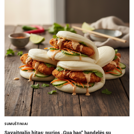
SUMUŠTINIAI
Savaitgalio hitas: purios „Gua bao“ bandelės su