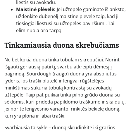
liestis su avokadu.
Maistinė plėvelė:
Jei užtepėlę gaminate iš anksto,
uždenkite dubenėlį maistine plėvele taip, kad ji
tiesiogiai liestųsi su užtepėlės paviršiumi. Tai
eliminuoja oro tarpą.
Tinkamiausia duona skrebučiams
Ne bet kokia duona tinka tobulam skrebučiui. Norint
išgauti geriausią patirtį, svarbu atkreipti dėmesį į
pagrindą. Sourdough (raugo) duona yra absoliutus
lyderis. Jos traški plutelė ir lengvai rūgštelėjęs
minkštimas sukuria tobulą kontrastą su avokadų
užtepėle. Taip pat puikiai tinka pilno grūdo duona su
sėklomis, kuri prideda papildomo traškumo ir skaidulų.
Jei norite lengvesnio varianto, rinkitės bekielę duoną,
kuri yra plona ir labai traški.
Svarbiausia taisyklė – duoną skrudinkite iki gražios