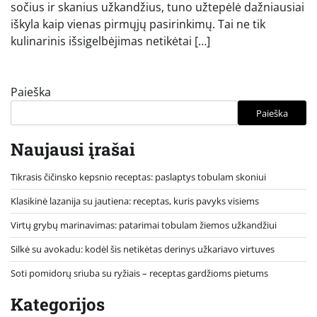
sočius ir skanius užkandžius, tuno užtepėlė dažniausiai
iškyla kaip vienas pirmųjų pasirinkimų. Tai ne tik
kulinarinis išsigelbėjimas netikėtai […]
Paieška
Paieška
Naujausi įrašai
Tikrasis čičinsko kepsnio receptas: paslaptys tobulam skoniui
Klasikinė lazanija su jautiena: receptas, kuris pavyks visiems
Virtų grybų marinavimas: patarimai tobulam žiemos užkandžiui
Silkė su avokadu: kodėl šis netikėtas derinys užkariavo virtuves
Soti pomidorų sriuba su ryžiais – receptas gardžioms pietums
Kategorijos