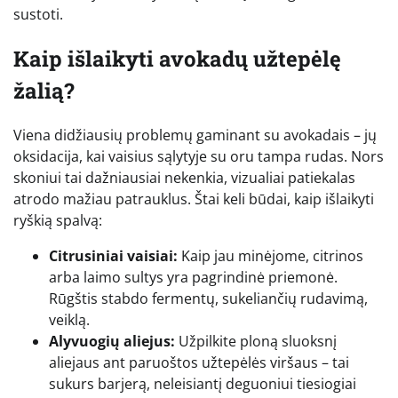
sustoti.
Kaip išlaikyti avokadų užtepėlę
žalią?
Viena didžiausių problemų gaminant su avokadais – jų
oksidacija, kai vaisius sąlytyje su oru tampa rudas. Nors
skoniui tai dažniausiai nekenkia, vizualiai patiekalas
atrodo mažiau patrauklus. Štai keli būdai, kaip išlaikyti
ryškią spalvą:
Citrusiniai vaisiai:
Kaip jau minėjome, citrinos
arba laimo sultys yra pagrindinė priemonė.
Rūgštis stabdo fermentų, sukeliančių rudavimą,
veiklą.
Alyvuogių aliejus:
Užpilkite ploną sluoksnį
aliejaus ant paruoštos užtepėlės viršaus – tai
sukurs barjerą, neleisiantį deguoniui tiesiogiai